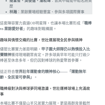
簡富智、吳俊億、潘菘瑋
：皆具中職或甲組名將資
歷
林瀚
：業餘賽場經驗豐富、參與多項國際賽事
這套陣容實力直逼OB明星隊，也讓本場比賽形成「
職棒
vs 業餘愛好者
」的趣味對戰構圖。
趣味與情懷交織的比賽，世壯運展現全民參與精神
儘管比賽實力差距明顯，
甲子園大師隊仍以熱情投入比
賽精神
獲得現場觀眾肯定。許多球員早年可能只打過少
棒甚至休息多年，但仍因對棒球的熱愛聚首參賽。
這正符合
世界壯年運動會的精神核心——「運動無年
齡、全民皆可參與」
。
職棒級對決與棒球夢同場激盪，世壯運棒球場上充滿故
事
本場比賽不僅是山羊兄弟實力展現，更是兩群背景截然