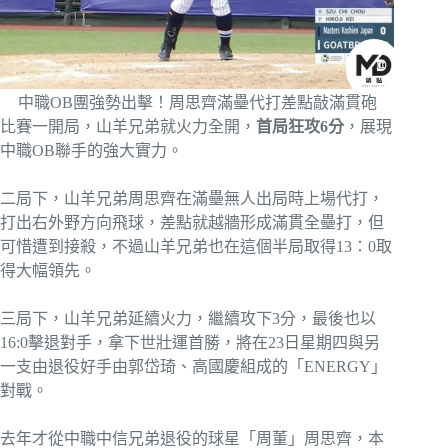
中職OB團強勢出擊！周思齊滿壘代打差點敲滿貫砲
比賽一開局，山羊兄弟就火力全開，
首局狂攻6分
，展現
中職OB聯手的強大實力。
二局下，山羊兄弟周思齊在滿壘無人出局時上場代打，
打出右外野方向飛球，差點就越牆形成滿貫全壘打，但
可惜遭到接殺，不過山羊兄弟也在這個半局取得13：0取
得大幅領先。
三局下，山羊兄弟延續火力，繼續攻下3分，最後也以
16:0擊退對手，拿下世壯運首勝，將在23日星期四與另
一支由退役好手由郭岱琦、高國慶組成的「ENERGY」
對戰。
去年才從中職中信兄弟退役的球星「周董」周思齊，本