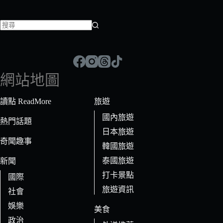
找
不
到
符
網站地圖
合
條
讀點 ReadMore
旅遊
件
國內旅遊
的
熱門話題
日本旅遊
結
奇聞趣事
果
韓國旅遊
泰國旅遊
新聞
打卡景點
國際
旅遊資訊
社會
娛樂
美食
政治