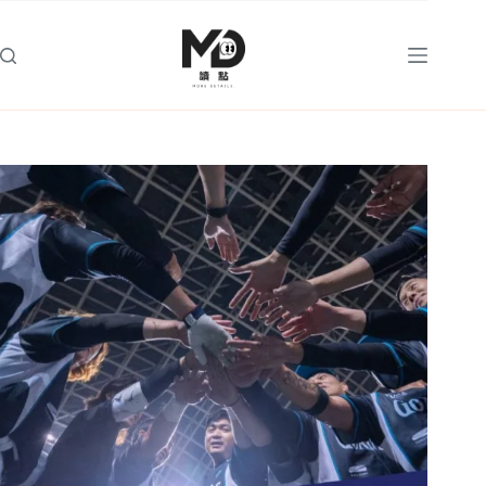
跳
至
主
要
內
容