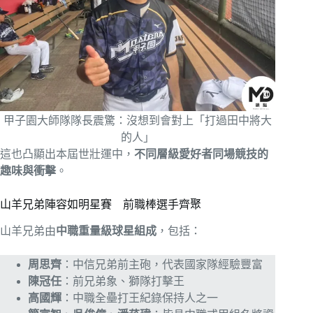
甲子園大師隊隊長震驚：沒想到會對上「打過田中將大
的人」
這也凸顯出本屆世壯運中，
不同層級愛好者同場競技的
趣味與衝擊
。
山羊兄弟陣容如明星賽 前職棒選手齊聚
山羊兄弟由
中職重量級球星組成
，包括：
周思齊
：中信兄弟前主砲，代表國家隊經驗豐富
陳冠任
：前兄弟象、獅隊打擊王
高國輝
：中職全壘打王紀錄保持人之一