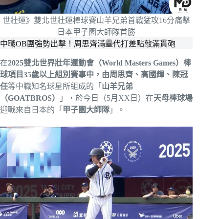
世壯運》雙北世壯運棒球賽山羊兄弟首戰猛攻16分痛擊
日本甲子園大師隊首勝
中職OB團強勢出擊！周思齊滿壘代打差點敲滿貫砲
在
2025雙北世界壯年運動會（World Masters Games）棒
球項目35歲以上組別賽事中，由周思齊、高國輝、陳冠
任
等中職知名球星所組成的「
山羊兄弟
（GOATBROS）
」，於今日（5月XX日）在
天母棒球場
迎戰來自日本的「
甲子園大師隊
」。