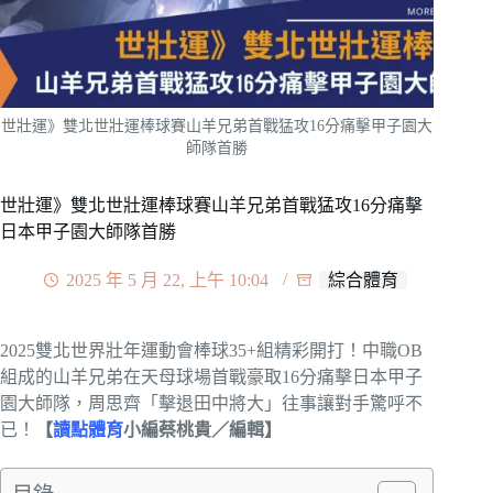
世壯運》雙北世壯運棒球賽山羊兄弟首戰猛攻16分痛擊甲子園大
師隊首勝
世壯運》雙北世壯運棒球賽山羊兄弟首戰猛攻16分痛擊
日本甲子園大師隊首勝
2025 年 5 月 22, 上午 10:04
綜合體育
2025雙北世界壯年運動會棒球35+組精彩開打！中職OB
組成的山羊兄弟在天母球場首戰豪取16分痛擊日本甲子
園大師隊，周思齊「擊退田中將大」往事讓對手驚呼不
已！
【
讀點體育
小編蔡桃貴／編輯】