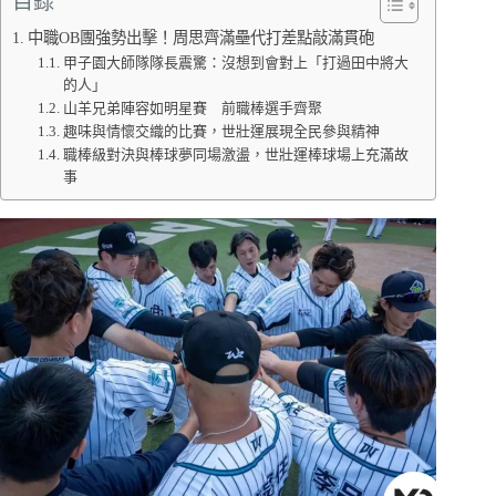
目錄
中職OB團強勢出擊！周思齊滿壘代打差點敲滿貫砲
甲子園大師隊隊長震驚：沒想到會對上「打過田中將大
的人」
山羊兄弟陣容如明星賽 前職棒選手齊聚
趣味與情懷交織的比賽，世壯運展現全民參與精神
職棒級對決與棒球夢同場激盪，世壯運棒球場上充滿故
事