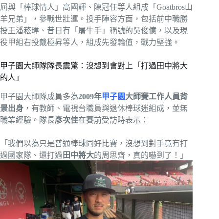
屆與「棒球情人」高國輝、陳冠任等人組成「Goatbros山
羊兄弟」，參戰世壯運。投手陣容方面，包括前中職勝
投王潘菘瑋、昔日有「屠牛手」稱號的吳俊億，以及現
役甲組右投戴極昇等人，組成先發輪值，戰力堅強。
甲子園大師隊隊長震驚：沒想到會對上「打過田中將大
的人」
甲子園大師隊成員多為
2009年
甲子園
大師賽工作人員背
景出身
，有教師、電視台職員與退休棒球迷組成，並無
職業經驗。隊長
彥次佳
在賽前受訪時表示：
「我們以為只是普通棒球同好比賽，沒想到對手竟有打
過國家隊、還打過
田中將大
的周思齊，真的嚇到了！」