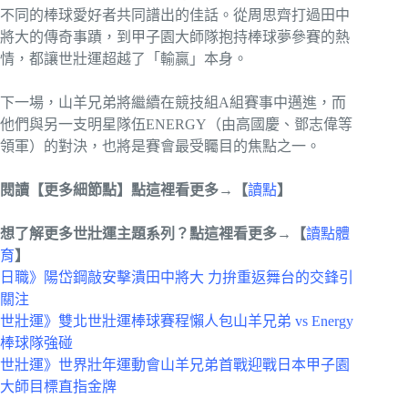
不同的棒球愛好者共同譜出的佳話。從周思齊打過田中
將大的傳奇事蹟，到甲子園大師隊抱持棒球夢參賽的熱
情，都讓世壯運超越了「輸贏」本身。
下一場，山羊兄弟將繼續在競技組A組賽事中邁進，而
他們與另一支明星隊伍ENERGY（由高國慶、鄧志偉等
領軍）的對決，也將是賽會最受矚目的焦點之一。
閱讀【更多細節點】點這裡看更多→【
讀點
】
想了解更多世壯運主題系列？點這裡看更多→【
讀點體
育
】
日職》陽岱鋼敲安擊潰田中將大 力拚重返舞台的交鋒引
關注
世壯運》雙北世壯運棒球賽程懶人包山羊兄弟 vs Energy
棒球隊強碰
世壯運》世界壯年運動會山羊兄弟首戰迎戰日本甲子園
大師目標直指金牌