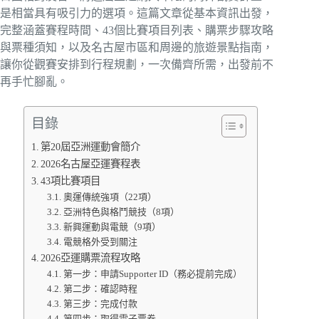
是相當具有吸引力的選項。這篇文章從基本資訊出發，
完整涵蓋賽程時間、43個比賽項目列表、購票步驟攻略
與票種須知，以及名古屋市區和周邊的旅遊景點指南，
讓你從觀賽安排到行程規劃，一次備齊所需，出發前不
再手忙腳亂。
目錄
第20屆亞洲運動會簡介
2026名古屋亞運賽程表
43項比賽項目
奧運傳統強項（22項）
亞洲特色與格鬥競技（8項）
新興運動與電競（9項）
電競格外受到關注
2026亞運購票流程攻略
第一步：申請Supporter ID（務必提前完成）
第二步：確認時程
第三步：完成付款
第四步：取得電子票券