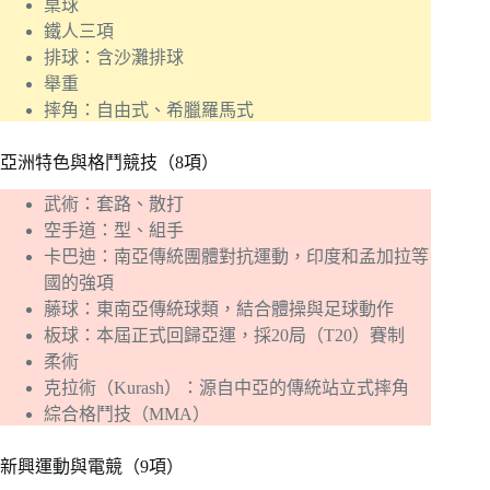
桌球
鐵人三項
排球：含沙灘排球
舉重
摔角：自由式、希臘羅馬式
亞洲特色與格鬥競技（8項）
武術：套路、散打
空手道：型、組手
卡巴迪：南亞傳統團體對抗運動，印度和孟加拉等
國的強項
藤球：東南亞傳統球類，結合體操與足球動作
板球：本屆正式回歸亞運，採20局（T20）賽制
柔術
克拉術（Kurash）：源自中亞的傳統站立式摔角
綜合格鬥技（MMA）
新興運動與電競（9項）