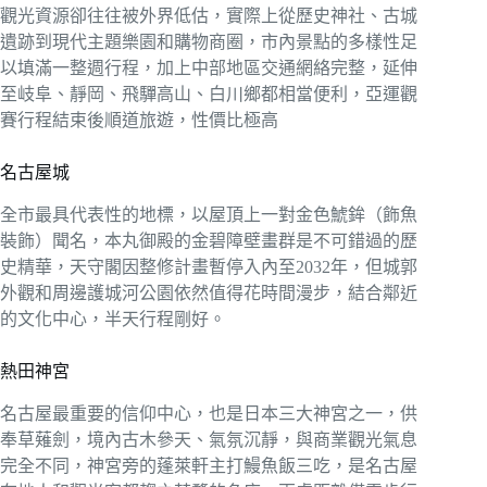
觀光資源卻往往被外界低估，實際上從歷史神社、古城
遺跡到現代主題樂園和購物商圈，市內景點的多樣性足
以填滿一整週行程，加上中部地區交通網絡完整，延伸
至岐阜、靜岡、飛驒高山、白川鄉都相當便利，亞運觀
賽行程結束後順道旅遊，性價比極高
名古屋城
全市最具代表性的地標，以屋頂上一對金色鯱鉾（飾魚
裝飾）聞名，本丸御殿的金碧障壁畫群是不可錯過的歷
史精華，天守閣因整修計畫暫停入內至2032年，但城郭
外觀和周邊護城河公園依然值得花時間漫步，結合鄰近
的文化中心，半天行程剛好。
熱田神宮
名古屋最重要的信仰中心，也是日本三大神宮之一，供
奉草薙劍，境內古木參天、氣氛沉靜，與商業觀光氣息
完全不同，神宮旁的蓬萊軒主打鰻魚飯三吃，是名古屋