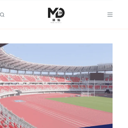
跳
至
主
要
內
容