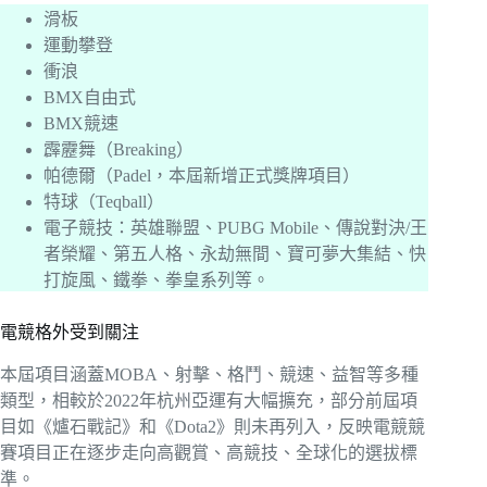
滑板
運動攀登
衝浪
BMX自由式
BMX競速
霹靂舞（Breaking）
帕德爾（Padel，本屆新增正式獎牌項目）
特球（Teqball）
電子競技：英雄聯盟、PUBG Mobile、傳說對決/王
者榮耀、第五人格、永劫無間、寶可夢大集結、快
打旋風、鐵拳、拳皇系列等。
電競格外受到關注
本屆項目涵蓋MOBA、射擊、格鬥、競速、益智等多種
類型，相較於2022年杭州亞運有大幅擴充，部分前屆項
目如《爐石戰記》和《Dota2》則未再列入，反映電競競
賽項目正在逐步走向高觀賞、高競技、全球化的選拔標
準。