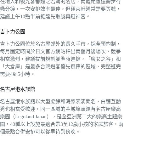
在地人和觀光客都趨之若鶩的名店，兩處距離僅需步行
幾分鐘，一次安排效率最佳，但蓬萊軒通常需要等號，
建議上午10點半前抵達先取號再逛神宮。
吉卜力公園
吉卜力公園位於名古屋郊外的長久手市，採全預約制，
每月固定時間於日文官方網站釋出兩個月後場次，競爭
相當激烈，建議提前規劃並準時進搶，「魔女之谷」和
「大倉庫」是最多台灣遊客優先選擇的區域，完整逛完
需要4到5小時。
名古屋港水族館
名古屋港水族館以大型虎鯨和海豚表演聞名，白鯨互動
秀也相當受歡迎，同一區域的金城埠頭還有名古屋樂高
樂園（Legoland Japan），是全亞洲第二大的樂高主題樂
園，40種以上設施最適合帶3至12歲小孩的家庭旅客，兩
個景點合併安排可以從早待到傍晚。