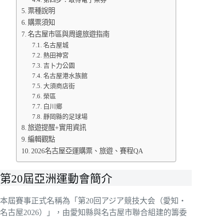
票種說明
購票須知
名古屋市區與周邊旅遊指南
名古屋城
熱田神宮
吉卜力公園
名古屋港水族館
大須商店街
榮區
白川鄉
靜岡縣的足球場
旅遊提醒+實用資訊
編輯觀點
2026名古屋亞運購票、旅遊、賽程QA
第20屆亞洲運動會簡介
本屆賽事正式名稱為「第20回アジア競技大会（愛知・
名古屋2026）」，由愛知縣與名古屋市聯合組建的籌委