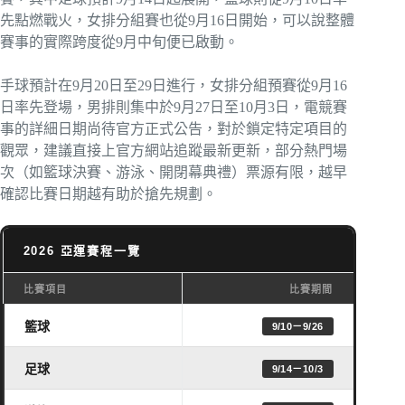
先點燃戰火，女排分組賽也從9月16日開始，可以說整體
賽事的實際跨度從9月中旬便已啟動。
手球預計在9月20日至29日進行，女排分組預賽從9月16
日率先登場，男排則集中於9月27日至10月3日，電競賽
事的詳細日期尚待官方正式公告，對於鎖定特定項目的
觀眾，建議直接上官方網站追蹤最新更新，部分熱門場
次（如籃球決賽、游泳、開閉幕典禮）票源有限，越早
確認比賽日期越有助於搶先規劃。
2026 亞運賽程一覽
比賽項目
比賽期間
籃球
9/10－9/26
足球
9/14－10/3