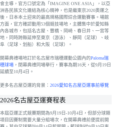
會主導，官方口號定為「IMAGINE ONE ASIA」，以亞
洲各民族文化連結為核心精神，也是繼東京2020奧運之
後，日本本土迎來的最高規格國際綜合運動賽事。場館
方面，官方確認動用53個競技場地，主體集中於愛知縣
內各城市，包括名古屋、豐橋、岡崎、春日井、一宮等
地，同時跨縣延伸至東京（游泳）、靜岡（足球）、岐
阜（足球、划船）和大阪（足球）。
開幕典禮場地訂於名古屋市瑞穗運動公園內的
Paloma瑞
穗球場
，閉幕典禮同場舉行，賽事為期16天，從9月19日
延續至10月4日。
更多名古屋亞運的背景：
2026愛知名古屋亞運事前導覽
2026名古屋亞運賽程表
本屆亞運正式競賽期間為9月19日-10月4日，但部分球類
項目因賽制需要大量分組場次，在開幕典禮前便提前開
賽，其中足球預計9月14日起展開，籃球則從9月10日率