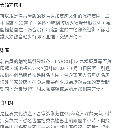
大須商店街
可以說是名古屋版的秋葉原加商廟文化的混搭商圈，二
手服飾、3C電子、各國小吃攤位與大須觀音廟並列，氛
圍輕鬆自在，適合沒有特定計畫的午後隨興逛街，從地
鐵大須觀音站步行即可直達，交通方便。
榮區
名古屋的購物與餐飲核心，PARCO和大丸松坂屋等百貨
匯聚，新地標HAERA預計於2026年6月11日開幕，引進
超過40個品牌首次進駐名古屋，包含東京人氣燒肉名店
海外首家分店，在亞運開幕前夕成為話題最熱的商業新
動向，逛累後轉往周邊咖啡廳或居酒屋都相當方便。
白川鄉
是世界文化遺產，合掌造聚落在9月秋意漸深的天氣下特
別有氣氛，從名古屋搭乘高速巴士約兩個半小時，與飛
驒高山可搭配成兩天一夜的中部山區行程，兩地加起來