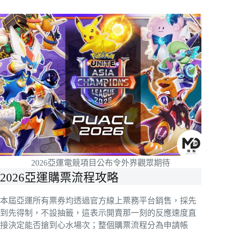
2026亞運電競項目公布令外界觀眾期待
2026亞運購票流程攻略
本屆亞運所有票券均透過官方線上票務平台銷售，採先
到先得制，不設抽籤，這表示開賣那一刻的反應速度直
接決定能否搶到心水場次；整個購票流程分為申請帳