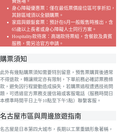
費進場。
身心障礙優惠票：僅在最低票價座位區可享折扣，
其餘區域須以全額購票。
家庭與銀髮套票：預計在6月一般販售時推出，含
65歲以上長者或身心障礙人士同行方案。
Hospitality款待席：高端款待票組，含餐飲及貴賓
服務，需另洽官方申請。
購票須知
此外有幾點購票須知需要特別留意，預售票購買後通常
不得退款，轉讓規定亦有限制，下單前務必確認票務條
款，避免因行程變動造成損失，若購票過程遭遇技術問
題，可透過官方票務支援信箱或客服電話（服務時間日
本標準時間平日上午10點至下午5點）聯繫客服。
名古屋市區與周邊旅遊指南
名古屋是日本第四大城市，長期以工業重鎮形象著稱，