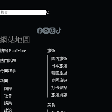
找
不
到
符
網站地圖
合
條
讀點 ReadMore
旅遊
件
國內旅遊
的
熱門話題
日本旅遊
結
奇聞趣事
果
韓國旅遊
泰國旅遊
新聞
打卡景點
國際
旅遊資訊
社會
娛樂
美食
政治