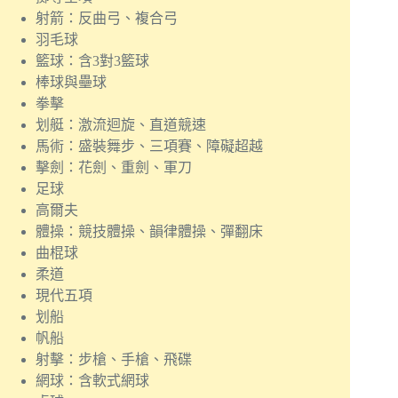
射箭：反曲弓、複合弓
羽毛球
籃球：含3對3籃球
棒球與壘球
拳擊
划艇：激流迴旋、直道競速
馬術：盛裝舞步、三項賽、障礙超越
擊劍：花劍、重劍、軍刀
足球
高爾夫
體操：競技體操、韻律體操、彈翻床
曲棍球
柔道
現代五項
划船
帆船
射擊：步槍、手槍、飛碟
網球：含軟式網球