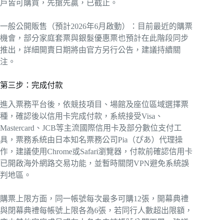
戶皆可購買，先搶先贏，已截止。
一般公開販售（預計2026年6月啟動）：目前最近的購票
機會，部分家庭套票與銀髮優惠票也預計在此階段同步
推出，詳細開賣日期將由官方另行公告，建議持續關
注。
第三步：完成付款
進入票務平台後，依競技項目、場館及座位區域選擇票
種，確認後以信用卡完成付款，系統接受Visa、
Mastercard、JCB等主流國際信用卡及部分數位支付工
具，票務系統由日本知名票務公司Pia（ぴあ）代理操
作，建議使用Chrome或Safari瀏覽器，付款前確認信用卡
已開啟海外網路交易功能，並暫時關閉VPN避免系統誤
判地區。
購票上限方面，同一帳號每次最多可購12張，開幕典禮
與閉幕典禮每帳號上限各為6張，若同行人數超出限額，