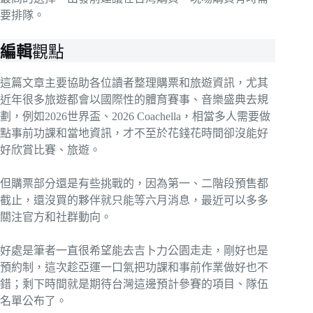
要排隊。
編輯
觀點
這篇文章主要協助各位讀者整理購票和旅遊資訊，尤其
近年很多旅遊都會以國際性的體育賽事、音樂盛典去規
劃，例如2026世界盃、2026 Coachella，相當多人需要做
點事前功課和當地資訊，才不至於花錢花時間卻沒能好
好欣賞比賽、旅遊。
但購票部分還是有些挑戰的，因為第一、二階段預售都
截止，還沒買的夥伴就只能等六月消息，最近可以多多
關注官方和社群動向。
好處是筆者一直很希望能去吉卜力公園走走，剛好也是
預約制，這次趁亞運一口氣把功課和事前作業做好也不
錯；剩下時間就是期待台灣這邊預計參賽的項目、隊伍
名單公布了。