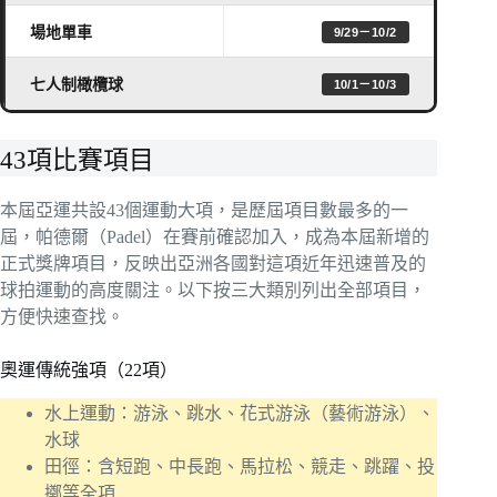
場地單車
9/29－10/2
七人制橄欖球
10/1－10/3
43項比賽項目
本屆亞運共設43個運動大項，是歷屆項目數最多的一
屆，帕德爾（Padel）在賽前確認加入，成為本屆新增的
正式獎牌項目，反映出亞洲各國對這項近年迅速普及的
球拍運動的高度關注。以下按三大類別列出全部項目，
方便快速查找。
奧運傳統強項（22項）
水上運動：游泳、跳水、花式游泳（藝術游泳）、
水球
田徑：含短跑、中長跑、馬拉松、競走、跳躍、投
擲等全項