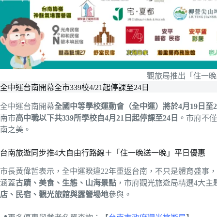
觀旅局推出「住一晚
全中運台南開幕全市339校4/21起停課至24日
全中運台南開幕
全國中等學校運動會（全中運）將於4月19日至2
南市
高中職以下共339所學校自4月21日起停課至24日
。市府不僅
南之美。
台南旅遊同步推4大自由行路線＋「住一晚送一晚」平日優惠
市長黃偉哲表示，全中運睽違22年重返台南，不只是體育盛事，
涵蓋
古蹟、美食、生態、山海景點
，市府觀光旅遊局精選4大主
店、民宿、觀光旅館與露營場地
參與。