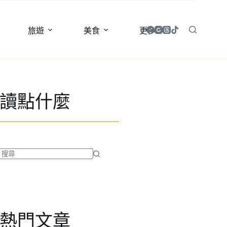
旅遊
美食
更多
讀點什麼
找
不
到
符
合
熱門文章
條