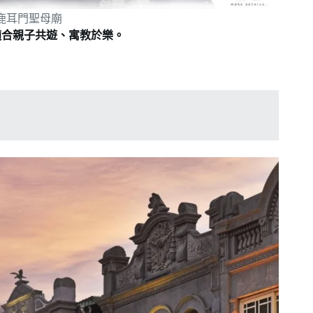
鹿耳門聖母廟
適合親子共遊、寓教於樂。