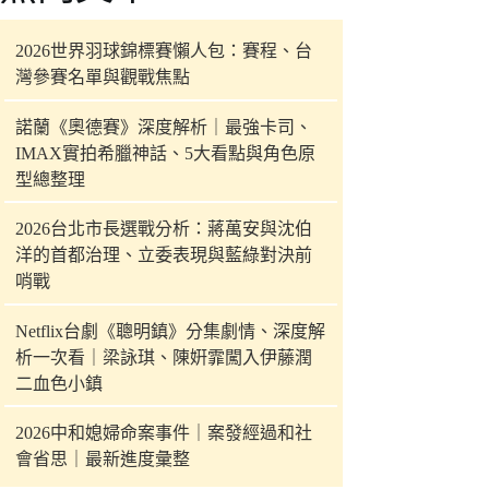
件
的
2026世界羽球錦標賽懶人包：賽程、台
結
灣參賽名單與觀戰焦點
果
諾蘭《奧德賽》深度解析｜最強卡司、
IMAX實拍希臘神話、5大看點與角色原
型總整理
2026台北市長選戰分析：蔣萬安與沈伯
洋的首都治理、立委表現與藍綠對決前
哨戰
Netflix台劇《聰明鎮》分集劇情、深度解
析一次看｜梁詠琪、陳姸霏闖入伊藤潤
二血色小鎮
2026中和媳婦命案事件｜案發經過和社
會省思｜最新進度彙整