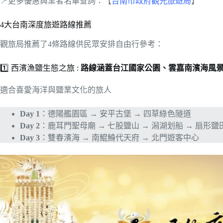
📍更多優惠與業者名單查詢：【
台南市政府觀光旅遊局
】
4大台南深度旅遊路線推薦
觀旅局推薦了4條路線供民眾安排自由行參考：
1️⃣ 西濱漁鹽生態之旅 :
路線涵蓋台江國家公園、雲嘉南濱海風
適合喜愛海洋與鹽業文化的旅人
Day 1
：德陽艦園區 → 安平古堡 → 四草綠色隧道
Day 2
：鹿耳門聖母廟 → 七股鹽山 → 潟湖划船 → 扇形鹽
Day 3
：雙春濱海 → 南鯤鯓代天府 → 北門遊客中心