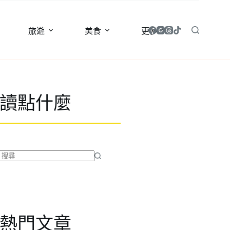
旅遊
美食
更多
讀點什麼
找
不
到
符
合
熱門文章
條