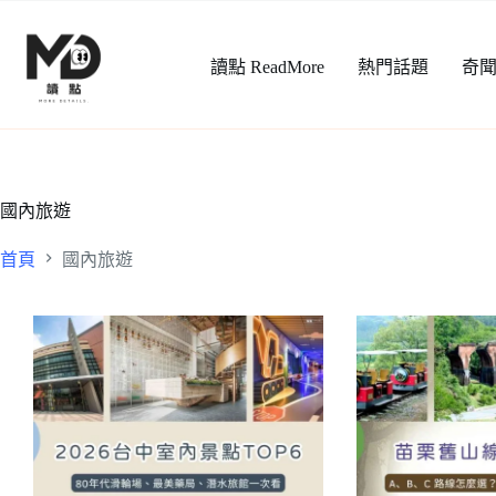
跳
至
讀點 ReadMore
熱門話題
奇
主
要
內
容
國內旅遊
首頁
國內旅遊