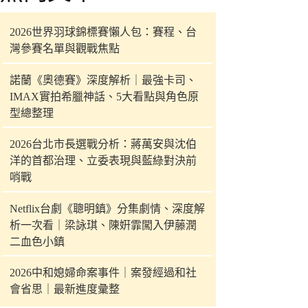
件
的
2026世界羽球錦標賽懶人包：賽程、台
結
灣參賽名單與觀戰焦點
果
諾蘭《奧德賽》深度解析｜最強卡司、
IMAX實拍希臘神話、5大看點與角色原
型總整理
2026台北市長選戰分析：蔣萬安與沈伯
洋的首都治理、立委表現與藍綠對決前
哨戰
Netflix台劇《聰明鎮》分集劇情、深度解
析一次看｜梁詠琪、陳姸霏闖入伊藤潤
二血色小鎮
2026中和媳婦命案事件｜案發經過和社
會省思｜最新進度彙整