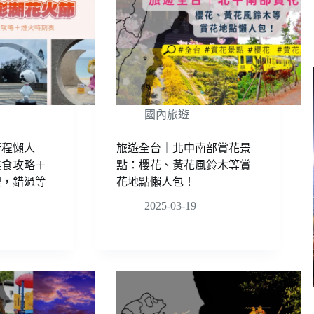
國內旅遊
行程懶人
旅遊全台｜北中南部賞花景
美食攻略＋
點：櫻花、黃花風鈴木等賞
理，錯過等
花地點懶人包！
2025-03-19