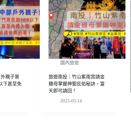
國內旅遊
戶外親子景
旅遊南投｜竹山紫南宮請金
0以下甚至免
雞母掌握神聖庇佑秘訣，當
天即可請回！
2025-03-14