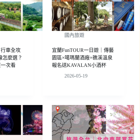
國內旅遊
自行車全攻
宜蘭FunTOUR一日遊｜傳藝
路線怎麼選？
園區×噶瑪蘭酒廠×礁溪溫泉
照一次看
報名送KAVALAN小酒杯
2026-05-19