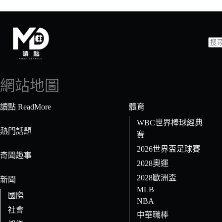
找
不
到
網站地圖
符
合
讀點 ReadMore
體育
條
WBC世界棒球經典
件
熱門話題
賽
的
2026世界盃足球賽
結
奇聞趣事
果
2028奧運
2028歐洲盃
新聞
MLB
國際
NBA
社會
中華職棒