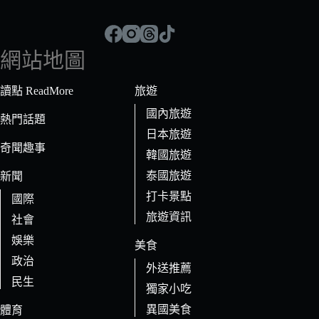
不
到
符
網站地圖
合
條
讀點 ReadMore
旅遊
件
國內旅遊
的
熱門話題
日本旅遊
結
奇聞趣事
果
韓國旅遊
泰國旅遊
新聞
打卡景點
國際
旅遊資訊
社會
娛樂
美食
政治
外送推薦
民生
獨家小吃
異國美食
體育