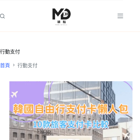
跳
至
主
要
內
容
行動支付
首頁
行動支付