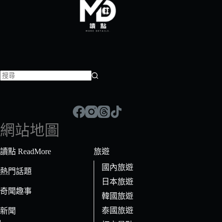
找
不
到
符
網站地圖
合
條
讀點 ReadMore
旅遊
件
國內旅遊
的
熱門話題
日本旅遊
結
奇聞趣事
果
韓國旅遊
泰國旅遊
新聞