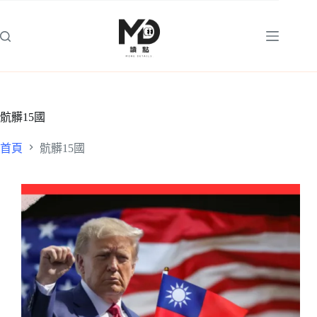
跳
至
主
要
內
容
骯髒15國
首頁
骯髒15國