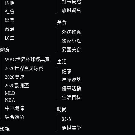
打卡景點
國際
旅遊資訊
社會
娛樂
美食
政治
外送推薦
民生
獨家小吃
異國美食
體育
WBC世界棒球經典賽
生活
2026世界盃足球賽
健康
2028奧運
星座運勢
2028歐洲盃
優惠活動
MLB
生活百科
NBA
中華職棒
時尚
綜合體育
彩妝
穿搭美學
影視