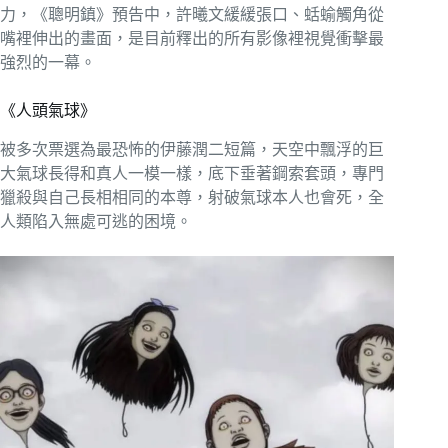
力，《聰明鎮》預告中，許曦文緩緩張口、蛞蝓觸角從
嘴裡伸出的畫面，是目前釋出的所有影像裡視覺衝擊最
強烈的一幕。
《人頭氣球》
被多次票選為最恐怖的伊藤潤二短篇，天空中飄浮的巨
大氣球長得和真人一模一樣，底下垂著鋼索套頭，專門
獵殺與自己長相相同的本尊，射破氣球本人也會死，全
人類陷入無處可逃的困境。