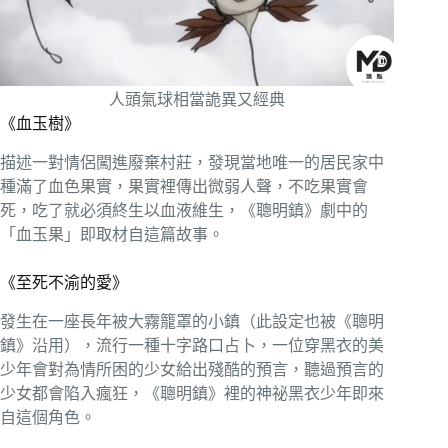
人頭氣球相當詭異又經典
《血玉樹》
描述一對情侶闖進廢棄村莊，發現當地唯一的居民家中
種滿了血色果實，果實裡傳出微弱人聲，不吃果實會
死，吃了就必須終生以血液維生，《聰明鎮》劇中的
「血玉果」即取材自這篇故事。
《至死不渝的愛》
發生在一座長年被大霧籠罩的小鎮（此設定也被《聰明
鎮》沿用），流行一種十字路口占卜，一位穿黑衣的美
少年會對為情所困的少女給出殘酷的預言，聽過預言的
少女都會陷入瘋狂，《聰明鎮》裡的神祕黑衣少年即來
自這個角色。