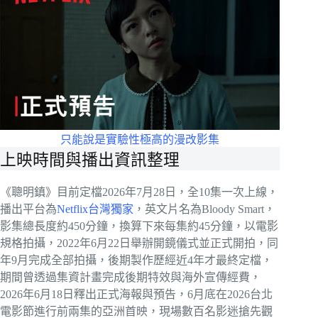
只能說是實驗性極高的漫改影集
上映時間與播出資訊整理
《聰明鎮》目前定檔2026年7月28日，全10集一次上線，
播出平台為
Netflix台灣獨家
，英文片名為Bloody Smart，
影集總長度約450分鐘，換算下來每集約45分鐘，以電影
規格拍攝，2022年6月22日舉辦開鏡儀式並正式開拍，同
年9月完成全部拍攝，後期製作歷經近4年才最終定檔，
期間曾透過集資計畫完成後期特效與海外宣傳經費，
2026年6月18日釋出正式海報與預告，6月底在2026台北
電影節進行前兩集的亞洲首映，現場數百名影迷搶先觀