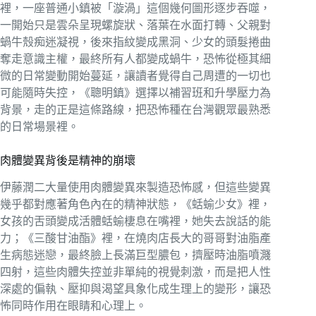
裡，一座普通小鎮被「漩渦」這個幾何圖形逐步吞噬，
一開始只是雲朵呈現螺旋狀、落葉在水面打轉、父親對
蝸牛殼痴迷凝視，後來指紋變成黑洞、少女的頭髮捲曲
奪走意識主權，最終所有人都變成蝸牛，恐怖從極其細
微的日常變動開始蔓延，讓讀者覺得自己周遭的一切也
可能隨時失控，《聰明鎮》選擇以補習班和升學壓力為
背景，走的正是這條路線，把恐怖種在台灣觀眾最熟悉
的日常場景裡。
肉體變異背後是精神的崩壞
伊藤潤二大量使用肉體變異來製造恐怖感，但這些變異
幾乎都對應著角色內在的精神狀態，《蛞蝓少女》裡，
女孩的舌頭變成活體蛞蝓棲息在嘴裡，她失去說話的能
力；《三酸甘油酯》裡，在燒肉店長大的哥哥對油脂產
生病態迷戀，最終臉上長滿巨型膿包，擠壓時油脂噴濺
四射，這些肉體失控並非單純的視覺刺激，而是把人性
深處的偏執、壓抑與渴望具象化成生理上的變形，讓恐
怖同時作用在眼睛和心理上。