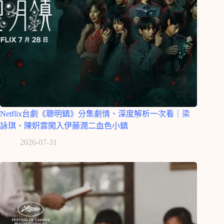
Netflix台劇《聰明鎮》分集劇情、深度解析一次看｜梁
詠琪、陳姸霏闖入伊藤潤二血色小鎮
2026-07-31