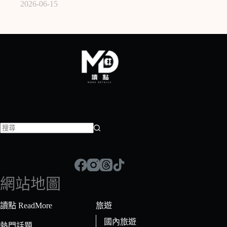
2026-06-15
找
不
到
符
網站地圖
合
條
讀點 ReadMore
旅遊
件
國內旅遊
的
熱門話題