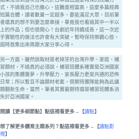
式，不過我自己也擔心，這難度相當高，這麼多篇經典
短篇合體，讀者數量一定超多，要能滿足大眾，目前筆
者還真的想不到要怎麼串接，畢竟我也看過其中一半以
上的作品；但也很開心！台劇近年持續成長，這一次近
乎實驗性的做法也許會有大突破，暫時保持樂觀心態，
屆時首集出來再跟大家分享心得。
另一方面，雖然說取材是老掉牙的台灣升學、家庭、補
習題材，不過真的必須說，補習班體系確實是亞洲國家
小孩的集體噩夢，升學壓力、家長壓力更是共通的恐怖
日常；所以暫且不論題材老套，很期待團隊能夠為此議
題翻新生命，當然，筆者其實最期待還是補習班體系消
失於亞洲國家。
閱讀【更多細節點】點這裡看更多→【
讀點
】
想了解更多體育主題系列？點這裡看更多→【
讀點影
視
】