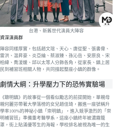
台港、新舊世代演員大陣容
資深演員群
陣容同樣厚實，包括趙文瑄、天心、唐從聖、張書偉、
雷洪、温昇豪、炎亞綸、蔡淑臻、孫沁岳、安原良、宋
柏緯、喬湲媛、邱以太等人分飾各角，從家長、鎮上居
民到補習班相關人物，共同撐起整座小鎮的群像。
劇情大綱：升學壓力下的恐怖實驗場
《聰明鎮》的故事從一個看似勵志的前提開始，單親母
親何麗芬帶著大學落榜的女兒趙佳琦，搬進一座號稱升
學率100%的神祕小鎮「崇明鎮」，進入競爭激烈的「崇
明補習班」準備重考醫學系，這座小鎮終年被濃霧籠
罩，街上貼滿優等生的海報，學校排名被視為唯一的生