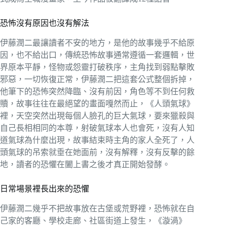
恐怖沒有原因也沒有解法
伊藤潤二最讓讀者不安的地方，是他的故事幾乎不給原
因，也不給出口，傳統恐怖故事通常遵循一套邏輯，世
界原本平靜，怪物或怨靈打破秩序，主角找到弱點擊敗
邪惡，一切恢復正常，伊藤潤二把這套公式整個拆掉，
他筆下的恐怖突然降臨、沒有前因，角色等不到任何救
贖，故事往往在最絕望的畫面嘎然而止，《人頭氣球》
裡，天空突然出現每個人臉孔的巨大氣球，要來獵殺與
自己長相相同的本尊，射破氣球本人也會死，沒有人知
道氣球為什麼出現，故事結束時主角的家人全死了，人
頭氣球的吊索就垂在她面前，沒有解釋，沒有反擊的餘
地，讀者的恐懼在闔上書之後才真正開始發酵。
日常場景裡長出來的恐懼
伊藤潤二幾乎不把故事放在古堡或荒野裡，恐怖就在自
己家的客廳、學校走廊、社區街道上發生，《漩渦》