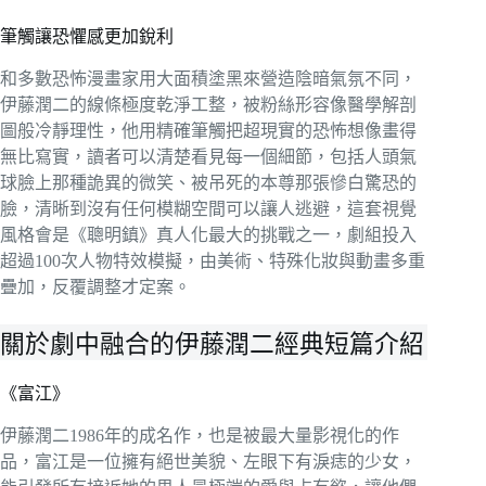
筆觸讓恐懼感更加銳利
和多數恐怖漫畫家用大面積塗黑來營造陰暗氣氛不同，
伊藤潤二的線條極度乾淨工整，被粉絲形容像醫學解剖
圖般冷靜理性，他用精確筆觸把超現實的恐怖想像畫得
無比寫實，讀者可以清楚看見每一個細節，包括人頭氣
球臉上那種詭異的微笑、被吊死的本尊那張慘白驚恐的
臉，清晰到沒有任何模糊空間可以讓人逃避，這套視覺
風格會是《聰明鎮》真人化最大的挑戰之一，劇組投入
超過100次人物特效模擬，由美術、特殊化妝與動畫多重
疊加，反覆調整才定案。
關於劇中融合的伊藤潤二經典短篇介紹
《富江》
伊藤潤二1986年的成名作，也是被最大量影視化的作
品，富江是一位擁有絕世美貌、左眼下有淚痣的少女，