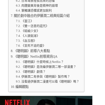
日常場景裡長出來的恐懼
肉體變異背後是精神的崩壞
筆觸讓恐懼感更加銳利
關於劇中融合的伊藤潤二經典短篇介紹
《富江》
《雙一恣意的詛咒》
《蛞蝓少女》
《人頭氣球》
《血玉樹》
《至死不渝的愛》
《聰明鎮》前導六大看點
《聰明鎮》Netflix前導資訊QA
《聰明鎮》什麼時候上Netflix？
《聰明鎮》是改編伊藤潤二哪一部漫畫？
《聰明鎮》劇情？
伊藤潤二有參與《聰明鎮》製作嗎？
沒看過伊藤潤二漫畫可以看《聰明鎮》嗎？
編輯觀點