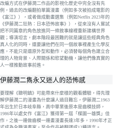
改編方式在伊藤潤二作品的影視化歷史中完全沒有先
例，過去的改編翻拍單篇漫畫（例如多次被拍成電影的
《富江》），或者做成動畫選集（例如Netflix 2023年的
《伊藤潤二狂熱：日本恐怖故事》），從來沒有人嘗試
把不同篇章的角色放進同一條敘事線裡重新建構世界
觀；導演坦言，劇本階段最困難的就是讓這些經典角色
真人化的同時，還要讓他們在同一個故事裡產生化學反
應，不能只是還原外型和動作，必須替每個角色建立合
理的人物背景、人際關係和慾望動機，讓他們像真實的
人一樣推動故事前進。
伊藤潤二雋永又迷人的恐怖感
要理解《聰明鎮》可能帶來什麼樣的觀看體驗，得先理
解伊藤潤二的漫畫為什麼讓人過目難忘，伊藤潤二1963
年出生於日本岐阜縣，高中畢業後原本是齒模技師，
1986年以處女作《富江》獲得第一屆「楳圖一雄獎」佳
作，之後一邊做齒模一邊畫漫畫長達3年多，1990年才正
式成為全職漫畫家，至今作品被翻譯成12種語言。