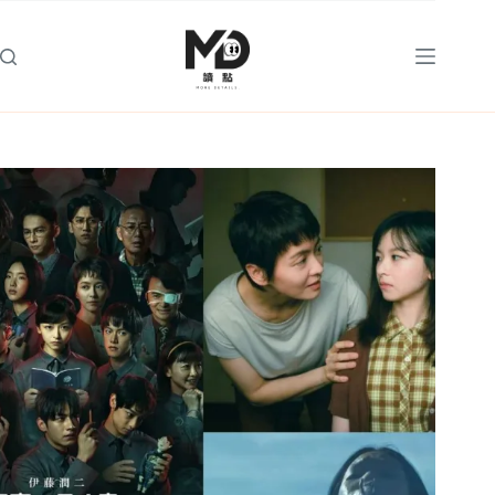
跳
至
主
要
內
容