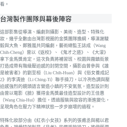
看。
台灣製作團隊與幕後陣容
這部影集從導演、編劇到攝影、美術、造型、特殊化
妝，幾乎全數由台灣影視圈的金獎團隊擔綱，導演謝駿
毅與大魚、鄭雅嵐共同編劇，藝術總監王誌成（Wang
Chih-Cheng）曾以《返校》、《鬼才之道》、《大濛》
拿下金馬獎肯定，這次負責將補習班、校園與霧鎮街景
打造成帶有階級壓迫感的封閉空間，攝影由曾參與《誰
是被害者》的劉至桓（Liu Chih-Huan）與《俗女養成記
2》的李清迪（Li Ching-Ti）聯手操刀，以冷冽色調與壓
迫感強烈的鏡頭語言營造小鎮的不安氣氛，造型設計則
由曾以電影《臉》獲得金馬獎最佳造型設計的王佳惠
（Wang Chia-Hui）擔任，透過服裝與妝容的漸進變化，
呈現角色在壓力下精神狀態一步步崩壞的過程。
特殊化妝部分由《紅衣小女孩》系列的張甫丞與楊以君