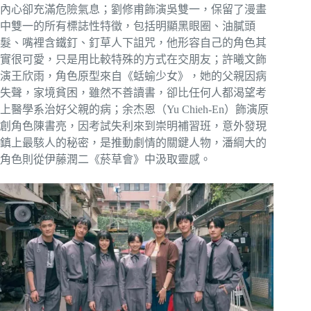
內心卻充滿危險氣息；劉修甫飾演吳雙一，保留了漫畫
中雙一的所有標誌性特徵，包括明顯黑眼圈、油膩頭
髮、嘴裡含鐵釘、釘草人下詛咒，他形容自己的角色其
實很可愛，只是用比較特殊的方式在交朋友；許曦文飾
演王欣雨，角色原型來自《蛞蝓少女》，她的父親因病
失聲，家境貧困，雖然不善讀書，卻比任何人都渴望考
上醫學系治好父親的病；余杰恩（Yu Chieh-En）飾演原
創角色陳書亮，因考試失利來到崇明補習班，意外發現
鎮上最駭人的秘密，是推動劇情的關鍵人物，潘綱大的
角色則從伊藤潤二《菸草會》中汲取靈感。