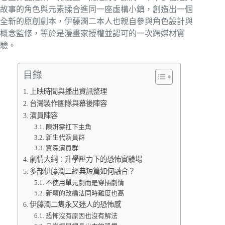
故事的角色與元素揉合進同一座虛構小鎮，創造出一個
全新的原創劇本，伊藤潤二本人也親自參與角色設計與
概念監修，等於是漫畫家授權並認可的一次跨媒材實
驗。
目錄
上映時間與播出資訊整理
台灣製作團隊與幕後陣容
演員陣容
陳姸霏扛下主角
新生代演員群
資深演員群
劇情大綱：升學壓力下的恐怖實驗場
多部伊藤潤二經典短篇如何融合？
不使用單元劇而是穿插劇情
新穎的改編法同時難度也高
伊藤潤二雋永又迷人的恐怖感
恐怖沒有原因也沒有解法