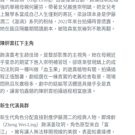
強的單親母親何麗芬，帶著女兒搬進崇明鎮，把女兒考
上醫學系當成自己人生僅剩的寄託，梁詠琪本身是伊藤
潤二《漩渦》系列的粉絲，2022年來台拍攝時曾透露，
她在飯店隔離期間讀劇本，被陰森氣氛嚇到不敢再翻。
陳姸霏扛下主角
飾演重考生趙佳琦，是整部影集的主視角，她在母親近
乎窒息的期望下進入崇明補習班，卻逐漸發現鎮上的成
功法則與一種叫做「血玉果」的詭異植物有關，拍攝過
程正值酷暑，劇組選在一棟真實的老舊校舍取景，現場
悶熱且灰塵極多，劇中的蛞蝓等活體道具幾乎全是真
的，讓害怕蟲類的陳姸霏拍攝過程相當崩潰。
新生代演員群
新生代角色分配直接對應伊藤潤二的經典人物，鄭煒齡
（Zheng Wei-Ling）飾演姜玟玥，角色原型來自「富
江」，擁有讓人無法移開視線的美貌，表面知書達禮，