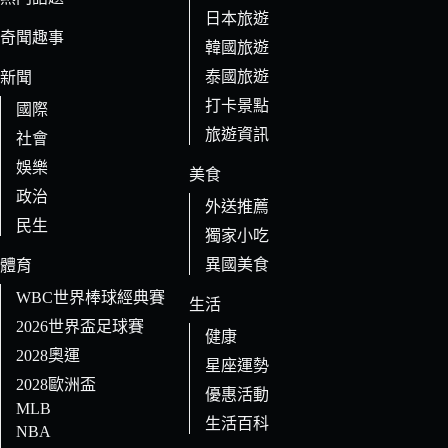
日本旅遊
結
奇聞趣事
果
韓國旅遊
泰國旅遊
新聞
打卡景點
國際
旅遊資訊
社會
娛樂
美食
政治
外送推薦
民生
獨家小吃
異國美食
體育
WBC世界棒球經典賽
生活
2026世界盃足球賽
健康
2028奧運
星座運勢
2028歐洲盃
優惠活動
MLB
生活百科
NBA