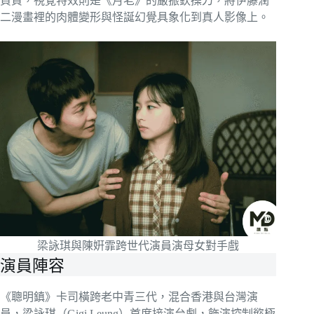
負責，視覺特效則是《月老》的嚴振欽操刀，將伊藤潤
二漫畫裡的肉體變形與怪誕幻覺具象化到真人影像上。
梁詠琪與陳姸霏跨世代演員演母女對手戲
演員陣容
《聰明鎮》卡司橫跨老中青三代，混合香港與台灣演
員，梁詠琪（Gigi Leung）首度接演台劇，飾演控制慾極