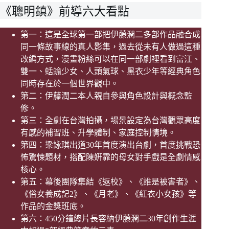
《聰明鎮》前導六大看點
第一：這是全球第一部把伊藤潤二多部作品融合成
同一條故事線的真人影集，過去從未有人做過這種
改編方式，漫畫粉絲可以在同一部劇裡看到富江、
雙一、蛞蝓少女、人頭氣球、黑衣少年等經典角色
同時存在於一個世界觀中。
第二：伊藤潤二本人親自參與角色設計與概念監
修。
第三：全劇在台灣拍攝，場景設定為台灣觀眾高度
有感的補習班、升學體制、家庭控制情境。
第四：梁詠琪出道30年首度演出台劇，首度挑戰恐
怖驚悚題材，搭配陳姸霏的母女對手戲是全劇情感
核心。
第五：幕後團隊集結《返校》、《誰是被害者》、
《俗女養成記2》、《月老》、《紅衣小女孩》等
作品的金獎班底。
第六：450分鐘總片長容納伊藤潤二30年創作生涯