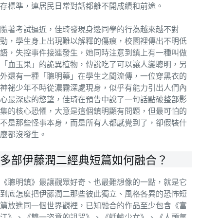
存標準，連居民日常對話都離不開成績和前途。
隨著考試逼近，佳琦發現身邊同學的行為越來越不對
勁，學生身上出現難以解釋的傷痕，校園裡傳出不明低
語，失控事件接連發生，她同時注意到鎮上有一種叫做
「血玉果」的詭異植物，傳說吃了可以讓人變聰明，另
外還有一種「聰明藥」在學生之間流傳，一位穿黑衣的
神祕少年不時從濃霧深處現身，似乎有能力引出人們內
心最深處的慾望，佳琦在預告中說了一句話點破整部影
集的核心恐懼，大意是這個鎮明顯有問題，但最可怕的
不是那些怪事本身，而是所有人都感覺到了，卻假裝什
麼都沒發生。
多部伊藤潤二經典短篇如何融合？
《聰明鎮》最讓觀眾好奇、也最難想像的一點，就是它
到底怎麼把伊藤潤二那些彼此獨立、風格各異的恐怖短
篇放進同一個世界觀裡，已知融合的作品至少包含《富
江》、《雙一恣意的詛咒》、《蛞蝓少女》、《人頭氣