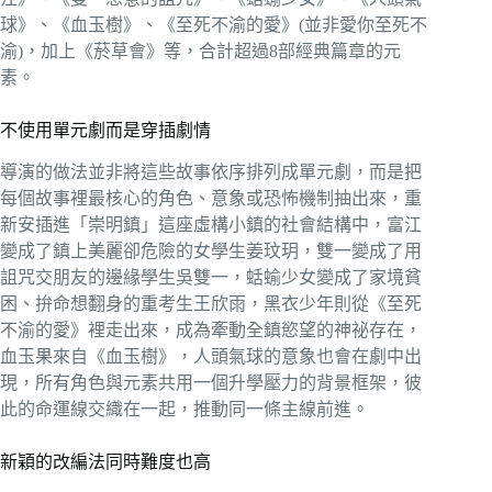
球》、《血玉樹》、《至死不渝的愛》(並非愛你至死不
渝)，加上《菸草會》等，合計超過8部經典篇章的元
素。
不使用單元劇而是穿插劇情
導演的做法並非將這些故事依序排列成單元劇，而是把
每個故事裡最核心的角色、意象或恐怖機制抽出來，重
新安插進「崇明鎮」這座虛構小鎮的社會結構中，富江
變成了鎮上美麗卻危險的女學生姜玟玥，雙一變成了用
詛咒交朋友的邊緣學生吳雙一，蛞蝓少女變成了家境貧
困、拚命想翻身的重考生王欣雨，黑衣少年則從《至死
不渝的愛》裡走出來，成為牽動全鎮慾望的神祕存在，
血玉果來自《血玉樹》，人頭氣球的意象也會在劇中出
現，所有角色與元素共用一個升學壓力的背景框架，彼
此的命運線交織在一起，推動同一條主線前進。
新穎的改編法同時難度也高