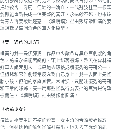
能引發所有接近她的男人最極端的愛與占有慾，讓他們
把她殺害、分屍，但她的一滴血、一截殘肢甚至一根頭
髮都能重新長成一個完整的富江，永遠殺不死，也永遠
會有人再度被她迷惑，《聰明鎮》裡由鄭煒齡飾演的姜
玟玥就是這個角色的真人化原型。
《雙一恣意的詛咒》
裡面的雙一是伊藤潤二作品中少數帶有黑色喜劇感的角
色，嘴裡永遠嚼著鐵釘、頭上綁著蠟燭，整天在森林裡
釘草人詛咒別人，或是跑去騷擾成績優秀的哥哥公一，
但詛咒和惡作劇經常反噬到自己身上，雙一表面上是怪
胎小孩，但他的家庭其實非常冷漠，只關注優秀的哥哥
和正常的姊姊，雙一用那些怪異行為表達的其實是渴望
被關注，《聰明鎮》裡由劉修甫飾演。
《蛞蝓少女》
這篇是極度生理不適的短篇，女主角的舌頭被蛞蝓取
代，濕黏蠕動的觸角從嘴裡探出，她失去了說話的能