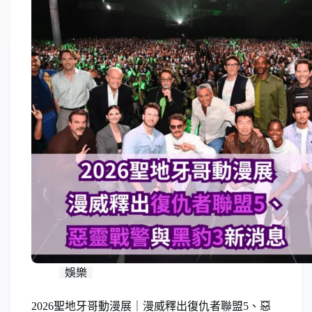
娛樂
2026聖地牙哥動漫展｜漫威釋出復仇者聯盟5、惡