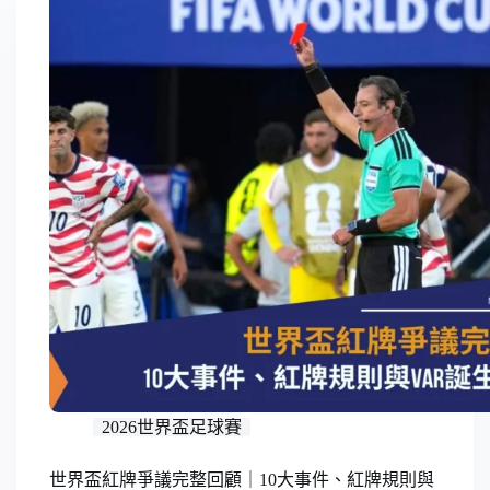
符
合
條
件
的
結
果
2026世界盃足球賽
世界盃紅牌爭議完整回顧｜10大事件、紅牌規則與