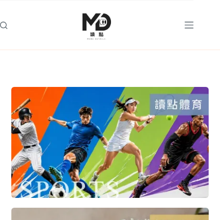
跳
至
主
要
內
容