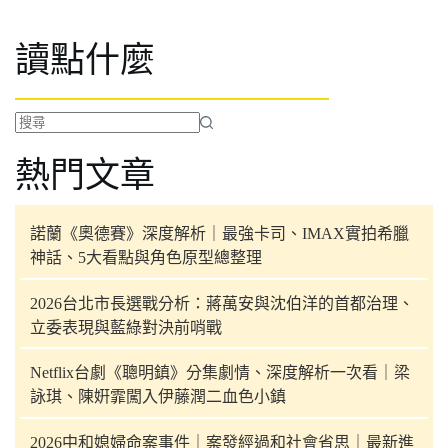
讀點什麼
找
熱門文章
不
到
符
諾蘭《奧德賽》深度解析｜最強卡司、IMAX實拍希臘
合
神話、5大看點與角色原型總整理
條
件
2026台北市長選戰分析：蔣萬安與沈伯洋的首都治理、
的
立委表現與藍綠對決前哨戰
結
果
Netflix台劇《聰明鎮》分集劇情、深度解析一次看｜梁
詠琪、陳姸霏闖入伊藤潤二血色小鎮
2026中和媳婦命案事件｜案發經過和社會省思｜最新進