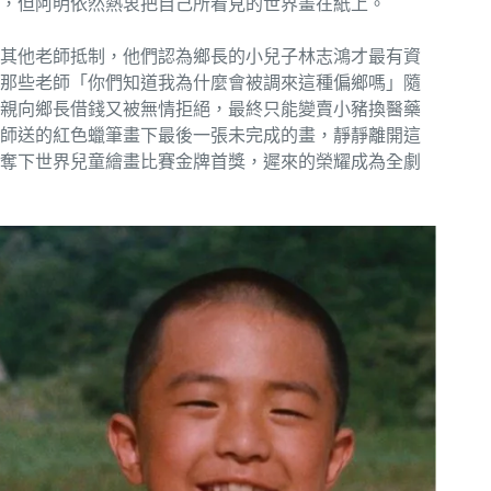
，但阿明依然熱衷把自己所看見的世界畫在紙上。
其他老師抵制，他們認為鄉長的小兒子林志鴻才最有資
那些老師「你們知道我為什麼會被調來這種偏鄉嗎」隨
親向鄉長借錢又被無情拒絕，最終只能變賣小豬換醫藥
師送的紅色蠟筆畫下最後一張未完成的畫，靜靜離開這
奪下世界兒童繪畫比賽金牌首獎，遲來的榮耀成為全劇