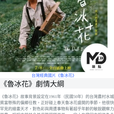
台灣經典國片《魯冰花》
《魯冰花》劇情大綱
《魯冰花》故事背景設定在1961年（民國50年）的台灣農村
貧富懸殊的偏鄉任教，正好碰上春天魯冰花盛開的季節，他很快
罕見的繪畫天才，對色彩與周遭事物有著超乎年齡的敏銳觀察力