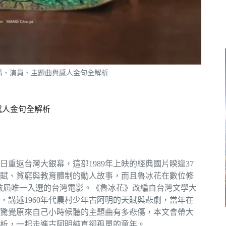
劇情、演員、主題曲與感人金句全解析
感人金句全解析
日重返台灣大銀幕，這部1989年上映的經典國片睽違37
賦、貧窮與教育體制的動人故事，而且魯冰花在數位修
」，成為該屆唯一入選的台灣電影。《魯冰花》改編自台灣文學大
講述1960年代農村少年古阿明的天賦與悲劇，當年在
驚覺原來自己小時候聽的主題曲有多悲傷，本文會帶大
析，一起走進古阿明純真卻孤單的童年。