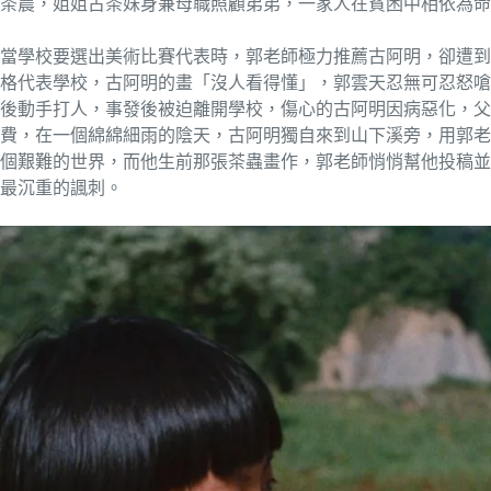
茶農，姐姐古茶妹身兼母職照顧弟弟，一家人在貧困中相依為命
當學校要選出美術比賽代表時，郭老師極力推薦古阿明，卻遭到
格代表學校，古阿明的畫「沒人看得懂」，郭雲天忍無可忍怒嗆
後動手打人，事發後被迫離開學校，傷心的古阿明因病惡化，父
費，在一個綿綿細雨的陰天，古阿明獨自來到山下溪旁，用郭老
個艱難的世界，而他生前那張茶蟲畫作，郭老師悄悄幫他投稿並
最沉重的諷刺。