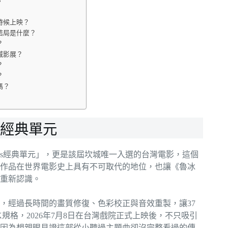
時候上映？
結局是什麼？
？
城影展？
？
？
嗎？
經典單元
ssics經典單元」，更是該屆坎城唯一入選的台灣電影，這個
作品在世界電影史上具有不可取代的地位，也讓《魯冰
界重新認識。
，經過長時間的畫質修復、色彩校正與音效重製，讓37
格，2026年7月8日在台灣戲院正式上映後，不只吸引
因為想親眼見證這部從小聽過主題曲卻沒完整看過的傳