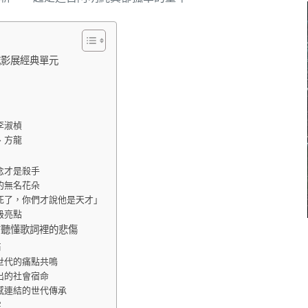
城影展經典單元
李淑楨
、方龍
念才是殺手
的無名花朵
死了，你們才說他是天才」
級亮點
才聽懂歌詞裡的悲傷
點
世代的痛點共鳴
出的社會宿命
感連結的世代傳承
院