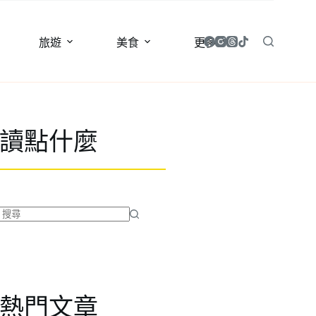
旅遊
美食
更多
讀點什麼
找
不
到
符
合
熱門文章
條