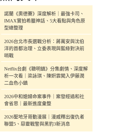
件
的
諾蘭《奧德賽》深度解析｜最強卡司、
結
IMAX實拍希臘神話、5大看點與角色原
果
型總整理
2026台北市長選戰分析：蔣萬安與沈伯
洋的首都治理、立委表現與藍綠對決前
哨戰
Netflix台劇《聰明鎮》分集劇情、深度解
析一次看｜梁詠琪、陳姸霏闖入伊藤潤
二血色小鎮
2026中和媳婦命案事件｜案發經過和社
會省思｜最新進度彙整
2026聖地牙哥動漫展｜漫威釋出復仇者
聯盟5、惡靈戰警與黑豹3新消息