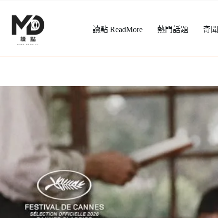
跳
至
讀點 ReadMore
熱門話題
奇
主
要
內
容