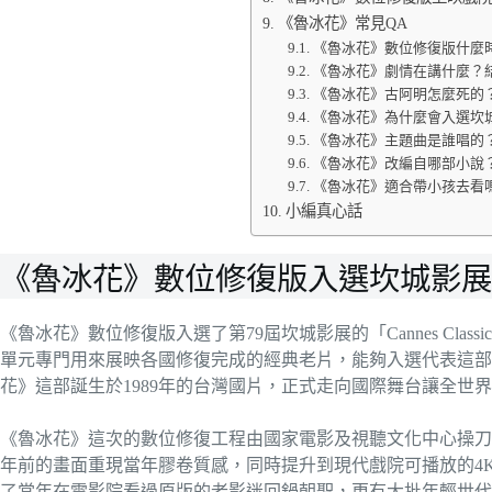
《魯冰花》常見QA
《魯冰花》數位修復版什麼
《魯冰花》劇情在講什麼？
《魯冰花》古阿明怎麼死的
《魯冰花》為什麼會入選坎
《魯冰花》主題曲是誰唱的
《魯冰花》改編自哪部小說
《魯冰花》適合帶小孩去看
小編真心話
《魯冰花》數位修復版入選坎城影展
《魯冰花》數位修復版入選了第79屆坎城影展的「Cannes Cla
單元專門用來展映各國修復完成的經典老片，能夠入選代表這部
花》這部誕生於1989年的台灣國片，正式走向國際舞台讓全世
《魯冰花》這次的數位修復工程由國家電影及視聽文化中心操刀
年前的畫面重現當年膠卷質感，同時提升到現代戲院可播放的4K規
了當年在電影院看過原版的老影迷回鍋朝聖，更有大批年輕世代