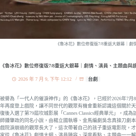
《魯冰花》數位修復版7/8重返大銀幕｜
《魯冰花》數位修復版7/8重返大銀幕｜劇情、演員、主題曲與
2026 年 7 月 9, 下午 12:12
台劇
被譽為「一代人的催淚神作」的《魯冰花》，已經於2026年7月8
年再度登上戲院，讓不同世代的觀眾有機會重新認識這個關於天
復後入選了第79屆坎城影展「Cannes Classics經典單元
師鍾肇政的同名小說，由楊立國執導、金馬編劇吳念真操刀劇本，
戲院淚崩過的觀眾長大了，這次帶著自己的孩子重返電影院，才
家從《魯冰花》劇情大綱、演員陣容、深度看點、主題曲一一解