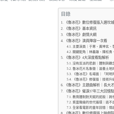
目錄
《魯冰花》數位修復版入選坎
《魯冰花》基本資訊
《魯冰花》劇情大綱
《魯冰花》演員陣容一次看
主要演員｜于寒、黃坤玄、
關鍵配角｜林義雄、陳松勇
《魯冰花》4大深度看點解析
沒有反派的悲劇｜體制與觀
魯冰花片名象徵｜滋養土地
《魯冰花》名場面｜「阿明
《魯冰花》修復版｜技術升
《魯冰花》主題曲解析｜長大
《魯冰花》催淚37年三大回憶
教育體制對天賦的扼殺｜跨
貧富階級的世代循環｜逃不
全家看電影的童年回憶｜情
《魯冰花》數位修復版上映戲