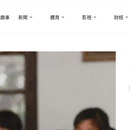
聞趣事
新聞
體育
影視
財經