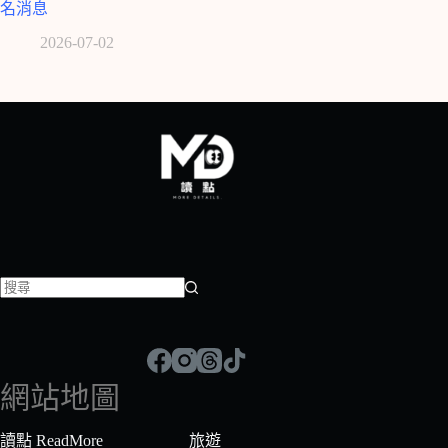
名消息
2026-07-02
找
不
到
符
網站地圖
合
條
讀點 ReadMore
旅遊