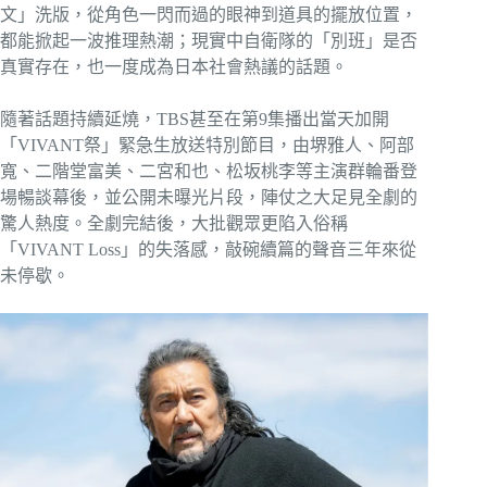
文」洗版，從角色一閃而過的眼神到道具的擺放位置，
都能掀起一波推理熱潮；現實中自衛隊的「別班」是否
真實存在，也一度成為日本社會熱議的話題。
隨著話題持續延燒，TBS甚至在第9集播出當天加開
「VIVANT祭」緊急生放送特別節目，由堺雅人、阿部
寬、二階堂富美、二宮和也、松坂桃李等主演群輪番登
場暢談幕後，並公開未曝光片段，陣仗之大足見全劇的
驚人熱度。全劇完結後，大批觀眾更陷入俗稱
「VIVANT Loss」的失落感，敲碗續篇的聲音三年來從
未停歇。