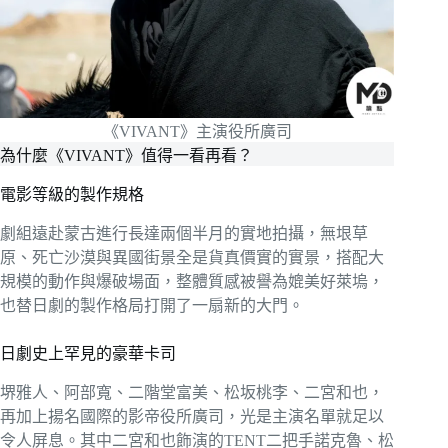
《VIVANT》主演役所廣司
為什麼《VIVANT》值得一看再看？
電影等級的製作規格
劇組遠赴蒙古進行長達兩個半月的實地拍攝，無垠草
原、死亡沙漠與異國街景全是貨真價實的實景，搭配大
規模的動作與爆破場面，整體質感被譽為媲美好萊塢，
也替日劇的製作格局打開了一扇新的大門。
日劇史上罕見的豪華卡司
堺雅人、阿部寬、二階堂富美、松坂桃李、二宮和也，
再加上揚名國際的影帝役所廣司，光是主演名單就足以
令人屏息。其中二宮和也飾演的TENT二把手諾克魯、松