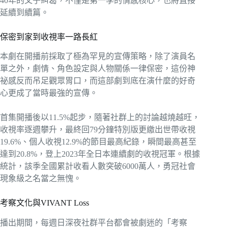
40年的父子糾葛，不僅是第一季的情感核心，也將直接
延續到續篇。
保密到家到收視率一路長紅
本劇在開播前採取了極為罕見的宣傳策略，除了演員名
單之外，劇情、角色設定與人物關係一律保密，這份神
祕感反而吊足觀眾胃口，而這部劇到底在演什麼的好奇
心更成了當時最強的宣傳。
首集開播後以11.5%起步，隨著社群上的討論越燒越旺，
收視率逐週攀升，最終回79分鐘特別版更繳出世帶收視
19.6%、個人收視12.9%的節目最高紀錄，瞬間最高甚至
達到20.8%，登上2023年全日本連續劇的收視冠軍。根據
統計，該季全國累計收看人數突破6000萬人，勇冠社會
現象級之名當之無愧。
考察文化與VIVANT Loss
播出期間，每週日深夜社群平台都會被劇迷的「考察