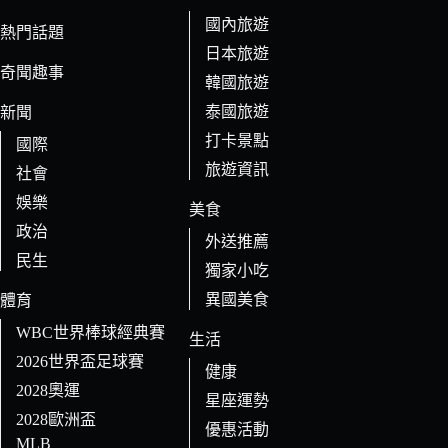
件
國內旅遊
的
熱門話題
日本旅遊
結
奇聞趣事
果
韓國旅遊
泰國旅遊
新聞
打卡景點
國際
旅遊資訊
社會
娛樂
美食
政治
外送推薦
民生
獨家小吃
異國美食
體育
WBC世界棒球經典賽
生活
2026世界盃足球賽
健康
2028奧運
星座運勢
2028歐洲盃
優惠活動
MLB