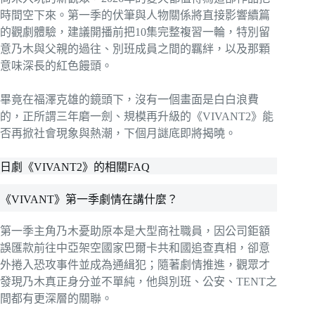
時間空下來。第一季的伏筆與人物關係將直接影響續篇
的觀劇體驗，建議開播前把10集完整複習一輪，特別留
意乃木與父親的過往、別班成員之間的羈絆，以及那顆
意味深長的紅色饅頭。
畢竟在福澤克雄的鏡頭下，沒有一個畫面是白白浪費
的，正所謂三年磨一劍、規模再升級的《VIVANT2》能
否再掀社會現象與熱潮，下個月謎底即將揭曉。
日劇《VIVANT2》的相關FAQ
《VIVANT》第一季劇情在講什麼？
第一季主角乃木憂助原本是大型商社職員，因公司鉅額
誤匯款前往中亞架空國家巴爾卡共和國追查真相，卻意
外捲入恐攻事件並成為通緝犯；隨著劇情推進，觀眾才
發現乃木真正身分並不單純，他與別班、公安、TENT之
間都有更深層的關聯。