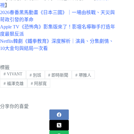
視
】
2026春番黑馬動畫《日本三國》｜一場由核戰、天災與
苛政引發的革命
Apple TV《恐怖角》影集版來了！影壇名導聯手打造年
度最狠反派
Netflix韓劇《鐵拳教育》深度解析｜演員、分集劇情、
10大金句與結局一次看
標籤
#
VIVANT
#
別班
#
即時新聞
#
堺雅人
#
福澤克雄
#
阿部寬
分享你的喜愛