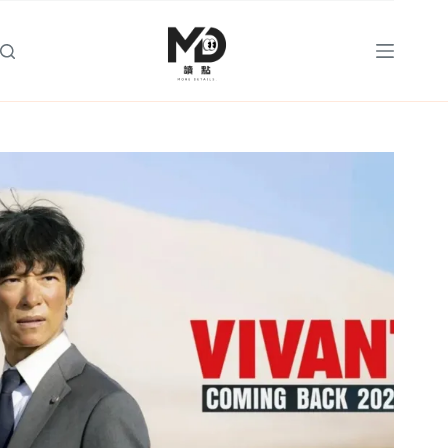
跳
至
主
要
內
容