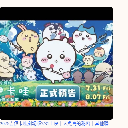
2026吉伊卡哇劇場版7/31上映｜人魚島的秘密｜其他聯