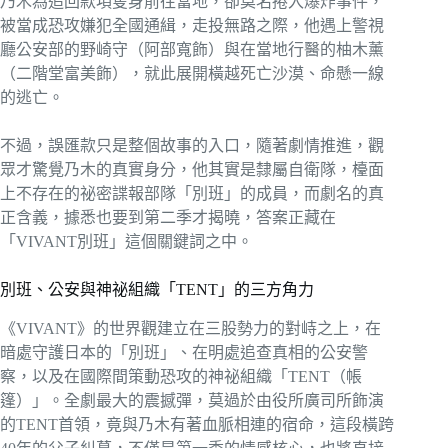
乃木為追回款項隻身前往當地，卻莫名捲入爆炸事件，
被當成恐攻嫌犯全國通緝，走投無路之際，他遇上警視
廳公安部的野崎守（阿部寬飾）與在當地行醫的柚木薰
（二階堂富美飾），就此展開橫越死亡沙漠、命懸一線
的逃亡。
不過，誤匯款只是整個故事的入口，隨著劇情推進，觀
眾才驚覺乃木的真實身分，他其實是隸屬自衛隊，檯面
上不存在的祕密諜報部隊「別班」的成員，而劇名的真
正含義，據悉也要到第二季才揭曉，答案正藏在
「VIVANT別班」這個關鍵詞之中。
別班、公安與神祕組織「TENT」的三方角力
《VIVANT》的世界觀建立在三股勢力的對峙之上，在
暗處守護日本的「別班」、在明處追查真相的公安警
察，以及在國際間策動恐攻的神祕組織「TENT（帳
篷）」。全劇最大的震撼彈，莫過於由役所廣司所飾演
的TENT首領，竟與乃木有著血脈相連的宿命，這段橫跨