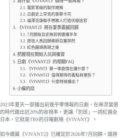
為什麼《VIVANT》值得一看再看？
電影等級的製作規格
日劇史上罕見的豪華卡司
福澤克雄聯手堺雅人打造伏線迷宮
《VIVANT2》將在夏季震撼回歸
7月開始且史無前例連播半年
原班人馬回歸移師亞塞拜然
紅色饅頭再現之後
把握現在開始入坑與複習
日劇《VIVANT2》的相關FAQ
《VIVANT》第一季劇情在講什麼？
《VIVANT2》值得期待的看點有哪些？
《VIVANT2》什麼時候播出？
小編的話
2023年夏天一部播出前幾乎零情報的日劇，在串流當道
的時代繳出近20%的收視率，更讓「別班」一詞紅遍全
日本，它就是TBS的日曜劇場《VIVANT》。
如今續篇《VIVANT2》已確定於2026年7月回歸，還將