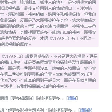
對我來說，這部劇真正抓住人的地方，是它把很大的國
際諜報格局，最後又拉回到人的情感傷口上。沙漠逃
亡、爆破場面、祕密組織、跨國任務都很吸睛，但我印
象最深的，反而是乃木那種被迫在身份、信念與血緣之
間撕裂的狀態。堺雅人的表演也很關鍵，神秘特工夾帶
溫和情緒，身體裡壓著許多不能說出口的祕密，那種安
靜裡帶著危險的反差，才讓《VIVANT》有了不同於一
般諜報劇的厚度。
《VIVANT2》讓我最期待的，不只是更大的場景、更長
的播出規模，或是亞塞拜然實景拍攝這些製作層面的升
級，而是第一季那些還沒真正說完的人物關係，會不會
在第二季被推到更殘酷的位置。當紅色饅頭再次出現，
代表乃木不可能真的回到平靜日常，而是在看似普通的
生活裡，為我們揭開尚未知曉的祕密。
閱讀【更多細節點】點這裡看更多→【
讀點
】
想了解更多影視主題系列？點這裡看更多→【
讀點影