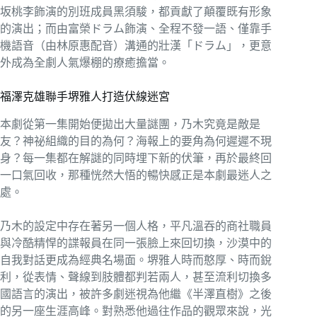
坂桃李飾演的別班成員黑須駿，都貢獻了顛覆既有形象
的演出；而由富榮ドラム飾演、全程不發一語、僅靠手
機語音（由林原惠配音）溝通的壯漢「ドラム」，更意
外成為全劇人氣爆棚的療癒擔當。
福澤克雄聯手堺雅人打造伏線迷宮
本劇從第一集開始便拋出大量謎團，乃木究竟是敵是
友？神祕組織的目的為何？海報上的要角為何遲遲不現
身？每一集都在解謎的同時埋下新的伏筆，再於最終回
一口氣回收，那種恍然大悟的暢快感正是本劇最迷人之
處。
乃木的設定中存在著另一個人格，平凡溫吞的商社職員
與冷酷精悍的諜報員在同一張臉上來回切換，沙漠中的
自我對話更成為經典名場面。堺雅人時而憨厚、時而銳
利，從表情、聲線到肢體都判若兩人，甚至流利切換多
國語言的演出，被許多劇迷視為他繼《半澤直樹》之後
的另一座生涯高峰。對熟悉他過往作品的觀眾來說，光