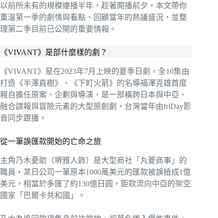
以前所未有的規模連播半年，趁著開播前夕，本文帶你
重溫第一季的劇情與看點、回顧當年的熱議盛況，並整
理第二季目前已公開的重要情報。
《VIVANT》是部什麼樣的劇？
《VIVANT》是在2023年7月上映的夏季日劇，全10集由
打造《半澤直樹》、《下町火箭》的名導福澤克雄首度
親自擔任原案、企劃與導演，是一部橫跨日本與中亞、
融合諜報與冒險元素的大型原創劇，台灣當年由friDay影
音同步跟播。
從一筆誤匯款開始的亡命之旅
主角乃木憂助（堺雅人飾）是大型商社「丸菱商事」的
職員，某日公司一筆原本1000萬美元的匯款被誤植成1億
美元，相當於多匯了約130億日圓，鉅款流向中亞的架空
國家「巴爾卡共和國」。