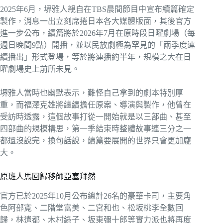
2025年6月，堺雅人親自在TBS晨間節目中宣布續篇確定
製作，消息一出立刻席捲日本各大媒體版面，其後官方
進一步公布，續篇將於2026年7月在原時段日曜劇場（每
週日晚間9點）開播，並以民放劇極為罕見的「兩季度連
續播出」形式登場，等於將連播約半年，規模之大在日
曜劇場史上前所未見。
堺雅人當時也幽默表示，難怪自己拿到的劇本特別厚
重，而福澤克雄將繼續擔任原案、導演與製作，他曾在
受訪時透露，這個故事打從一開始就是以三部曲、甚至
四部曲的規模構思，第一季結束時整體故事連三分之一
都還沒說完，換句話說，續篇要展開的世界只會更加龐
大。
原班人馬回歸移師亞塞拜然
官方已於2025年10月公布總計26名的豪華卡司，主要角
色阿部寬、二階堂富美、二宮和也、松坂桃李全數回
歸，林遣都、木村綠子、坂東彌十郎等實力派也將再度