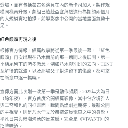
登場，並有包括蒙古名演員在內的新卡司加入。製作規
模同樣再升級，劇組已遠赴亞塞拜然進行為期約兩個月
的大規模實地拍攝，前導影像中公開的當地畫面氣勢十
足。
紅色饅頭再現之後
根據官方情報，續篇故事將從第一季最後一幕，「紅色
饅頭」再次出現在乃木面前的那一瞬間之後展開，第一
季結尾留下的諸多懸念，例如乃木與別班的去向、TENT
瓦解後的餘波，以及那場父子對決留下的傷痕，都可望
在新章中逐一揭曉。
宣傳方面此次則一改第一季是動作頻頻，2025年大晦日
（跨年夜），官方首度公開續篇影像，當中包含堺雅人
與二宮和也的同框畫面，瞬間點燃劇迷期待；最新公開
的主視覺，則是乃木佇立於擁擠滿員電車之中的身影，
平凡日常與暗潮洶湧的反差感，完全是《VIVANT》的
招牌味道。