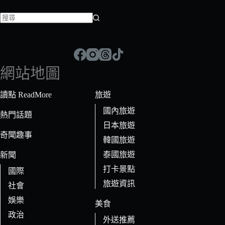
找
不
到
符
網站地圖
合
條
讀點 ReadMore
旅遊
件
國內旅遊
的
熱門話題
日本旅遊
結
奇聞趣事
果
韓國旅遊
泰國旅遊
新聞
打卡景點
國際
旅遊資訊
社會
娛樂
美食
政治
外送推薦