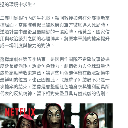
退的環境中求生。
二部則從銀行內的生死戰，轉回教授如何在外部重新掌
控局面，當團隊看似已被政府與軍方徹底逼入死局時，
透過計畫中最後且最關鍵的一張底牌，藉黃金、國家信
用與政治談判之間的心理博弈，將原本單純的搶案提升
成一場制度與權力的對決。
選擇讓劇在第五季結束，是因創作團隊不希望故事被過
度延長或消耗，想要角色魅力、劇情張力與全球聲量仍
處於高點時收束篇章，讓這些角色能停留在觀眾記憶中
最鮮明的位置。也正因如此，《紙房子》結局不只是一
次搶案的結束，更像是替整個紅色連身衣與達利面具所
代表的反抗精神，留下相對完整且具有儀式感的告別。