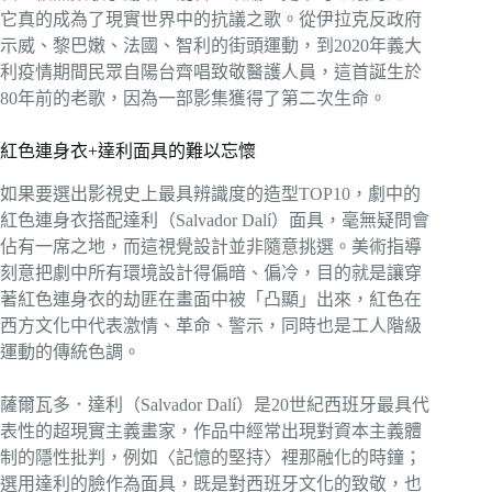
它真的成為了現實世界中的抗議之歌。從伊拉克反政府
示威、黎巴嫩、法國、智利的街頭運動，到2020年義大
利疫情期間民眾自陽台齊唱致敬醫護人員，這首誕生於
80年前的老歌，因為一部影集獲得了第二次生命。
紅色連身衣+達利面具的難以忘懷
如果要選出影視史上最具辨識度的造型TOP10，劇中的
紅色連身衣搭配達利（Salvador Dalí）面具，毫無疑問會
佔有一席之地，而這視覺設計並非隨意挑選。美術指導
刻意把劇中所有環境設計得偏暗、偏冷，目的就是讓穿
著紅色連身衣的劫匪在畫面中被「凸顯」出來，紅色在
西方文化中代表激情、革命、警示，同時也是工人階級
運動的傳統色調。
薩爾瓦多．達利（Salvador Dalí）是20世紀西班牙最具代
表性的超現實主義畫家，作品中經常出現對資本主義體
制的隱性批判，例如〈記憶的堅持〉裡那融化的時鐘；
選用達利的臉作為面具，既是對西班牙文化的致敬，也