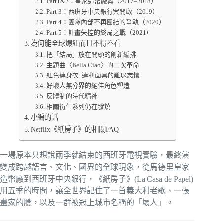
Part1&2：皇家造幣廠案（2017–2018）
Part 3：西班牙中央銀行案開啟（2019）
Part 4：團隊內部不再團結的爭執（2020）
Part 5：計畫失控的終局之戰（2021）
為何能全球爆紅而且不得不看
把「結局」放在開頭的創新編排
主題曲〈Bella Ciao〉的二次革命
紅色連身衣+達利面具的難以忘懷
好壞人無分界的絕佳角色塑造
反體制的時代精神
相關衍生系列仍在發燒
小編的話
Netflix《紙房子》的相關FAQ
一場原本只想說兩季就結束的西班牙電視實驗，最終演
變成跨越語言、文化、國界的全球現象，從馬德里皇家
造幣廠到西班牙中央銀行，《紙房子》(La Casa de Papel)
用五季的時間，讓全世界記住了一首義大利老歌、一張
畫家的臉，以及一群被冠上城市名稱的「壞人」。