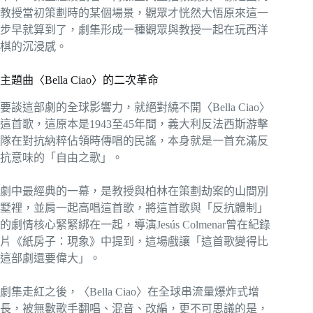
教授當初策劃時的某個場景，觀眾才恍然大悟原來這一
步早就算到了，劇集形成一種觀眾與教授一起在玩西洋
棋的沉浸感。
主題曲〈Bella Ciao〉的二次革命
要談這部劇的全球影響力，就絕對繞不開〈Bella Ciao〉
這首歌，這原本是1943至45年間，義大利反法西斯游擊
隊在對抗納粹佔領時傳唱的民謠，本身就是一首充滿反
抗意味的「自由之歌」。
劇中最經典的一幕，是教授與柏林在策劃劫案的山間別
墅裡，並肩一起高唱這首歌，將這首歌與「反抗體制」
的劇情核心緊緊綁在一起，導演Jesús Colmenar曾在紀錄
片《紙房子：現象》中提到，這場戲讓「這首歌變得比
這部劇還要偉大」。
劇集走紅之後，〈Bella Ciao〉在全球串流量爆炸式增
長，被無數歌手翻唱、混音、改編，更不可思議的是，