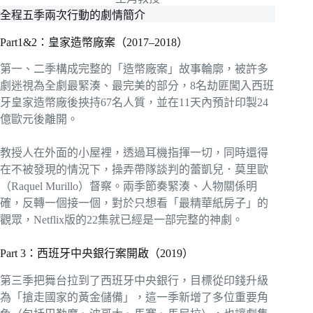
全程五季兩次行動的劇情簡介
Part1&2：皇家造幣廠案（2017–2018）
第一、二季構成完整的「造幣廠案」故事輪廓，被許多
劇迷視為全劇最緊湊、最完美的部分，8名劫匪闖入西班
牙皇家造幣廠後挾持67名人質，並在11天內預計印製24
億歐元後離開。
教授人在外面的小屋裡，透過耳機指揮一切，同時還得
在不被發現的情況下，操弄帶隊談判的蕾凱兒．莫里歐
（Raquel Murillo）督察。兩季節奏緊湊、人物關係明
確，反轉一個接一個，對於只想看「最精華紙房子」的
觀眾，Netflix版的22集就已經是一部完整的神劇。
Part 3：西班牙中央銀行案開啟（2019）
第三季把舞台拉到了西班牙中央銀行，目標從印錢升級
為「搶走國家的黃金儲備」，這一季新增了多位重要角