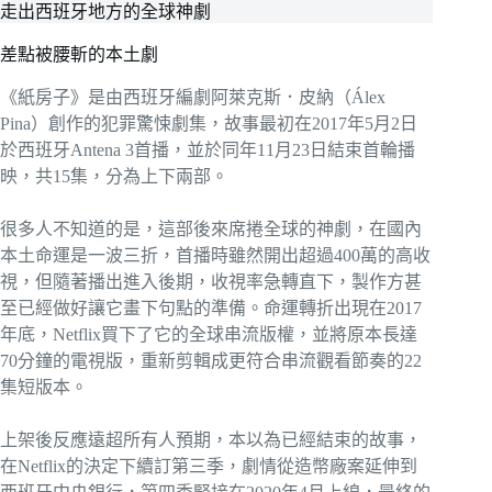
走出西班牙地方的全球神劇
差點被腰斬的本土劇
《紙房子》是由西班牙編劇阿萊克斯．皮納（Álex
Pina）創作的犯罪驚悚劇集，故事最初在2017年5月2日
於西班牙Antena 3首播，並於同年11月23日結束首輪播
映，共15集，分為上下兩部。
很多人不知道的是，這部後來席捲全球的神劇，在國內
本土命運是一波三折，首播時雖然開出超過400萬的高收
視，但隨著播出進入後期，收視率急轉直下，製作方甚
至已經做好讓它畫下句點的準備。命運轉折出現在2017
年底，Netflix買下了它的全球串流版權，並將原本長達
70分鐘的電視版，重新剪輯成更符合串流觀看節奏的22
集短版本。
上架後反應遠超所有人預期，本以為已經結束的故事，
在Netflix的決定下續訂第三季，劇情從造幣廠案延伸到