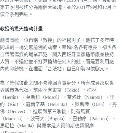
西班牙中央銀行，第四季緊接在2020年4月上線，最終的
第五季則被切分為兩個大區塊，並於2021年9月和12月上
演全系列完結。
教授的驚天搶劫計畫
劇情圍繞一位自稱「教授」的神秘男子，他花了多年時
間規劃一場史無前例的劫案，率領8名各有專長、卻也各
自帶著傷痕的職業罪犯，闖入西班牙皇家造幣廠並挾持
人質，不過他並不打算搶劫任何人的錢，而是要利用廠
內的印鈔機，在裡面「合法地」自己印製24億歐元。
為了確保彼此之間不會洩漏真實身分，所有成員都以世
界城市為代號，前兩季有東京（Tokio）、柏林
（Berlín）、莫斯科（Moscú）、奈洛比（Nairobi）、里
約（Río）、赫爾辛基（Helsinki）、奧斯陸（Oslo）、丹
佛（Denver）。進展到第三季後，則有馬賽
（Marsella）、波哥大（Bogotá）、巴勒摩（Palermo）、
馬尼拉（Manila）與原本是人質的斯德哥爾摩
（Estocolmo）。