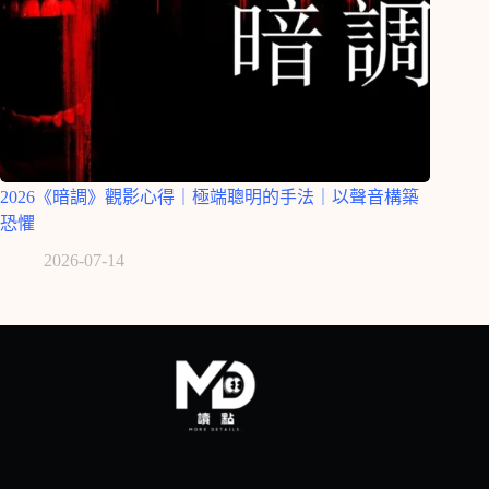
2026《暗調》觀影心得｜極端聰明的手法｜以聲音構築
恐懼
2026-07-14