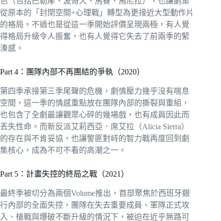
色（包括巴勒摩、波哥大、馬賽、馬尼拉），也讓劇集
從原本的「封閉空間+心理戰」轉型為更接近大型動作片
的格局。不過也是從這一季開始評價呈現兩極，有人覺
得格局升級令人振奮，也有人覺得它失去了前兩季的緊
湊感。
Part 4：團隊內部不再團結的爭執（2020）
第四季承接第三季尾聲的危機，劇情壓力幾乎沒有喘息
空間，這一季的情感重點放在團隊內部的撕裂與重組，
也包含了全劇最讓觀眾心碎的幾場戲，也有成員因此而
丟失性命。而新反派艾莉西亞．席艾拉（Alicia Sierra）
的存在與不肯妥協，也讓警匪對峙的智力戰再度回到劇
集核心，成為不可不看的高潮之一。
Part 5：計畫失控的終局之戰（2021）
最終季被切分為兩個Volume推出，首部聚焦於西班牙銀
行內部的全面失控，團隊在失去重要成員、軍隊正式攻
入、槍戰與爆破不斷升級的情況下，被迫在近乎無路可