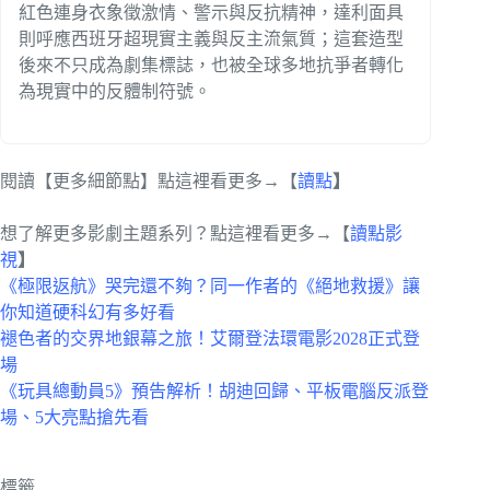
紅色連身衣象徵激情、警示與反抗精神，達利面具
則呼應西班牙超現實主義與反主流氣質；這套造型
後來不只成為劇集標誌，也被全球多地抗爭者轉化
為現實中的反體制符號。
閱讀【更多細節點】點這裡看更多→【
讀點
】
想了解更多影劇主題系列？點這裡看更多→【
讀點影
視
】
《極限返航》哭完還不夠？同一作者的《絕地救援》讓
你知道硬科幻有多好看
褪色者的交界地銀幕之旅！艾爾登法環電影2028正式登
場
《玩具總動員5》預告解析！胡迪回歸、平板電腦反派登
場、5大亮點搶先看
標籤