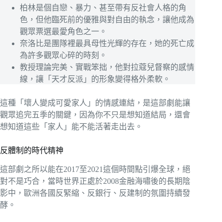
柏林是個自戀、暴力、甚至帶有反社會人格的角
色，但他臨死前的優雅與對自由的執念，讓他成為
觀眾票選最愛角色之一。
奈洛比是團隊裡最具母性光輝的存在，她的死亡成
為許多觀眾心碎的時刻。
教授理論完美、實戰笨拙，他對拉蔻兒督察的感情
線，讓「天才反派」的形象變得格外柔軟。
這種「壞人變成可愛家人」的情感連結，是這部劇能讓
觀眾追完五季的關鍵，因為你不只是想知道結局，還會
想知道這些「家人」能不能活著走出去。
反體制的時代精神
這部劇之所以能在2017至2021這個時間點引爆全球，絕
對不是巧合，當時世界正處於2008金融海嘯後的長期陰
影中，歐洲各國反緊縮、反銀行、反建制的氛圍持續發
酵。