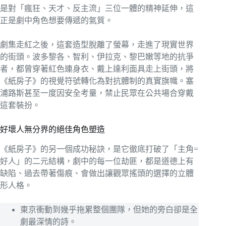
是對「瘋狂、天才、反主流」三位一體的精神延伸，這
正是劇中角色想要傳遞的氣質。
劇集走紅之後，這套造型脫離了螢幕，走進了現實世界
的街頭。波多黎各、智利、伊拉克、黎巴嫩等地的抗爭
者，都曾穿著紅色連身衣、戴上達利面具走上街頭，將
《紙房子》的視覺符號轉化為對抗體制的真實旗幟。塞
浦路斯甚至一度因安全考量，禁止民眾在公共場合穿戴
這套裝扮。
好壞人無分界的絕佳角色塑造
《紙房子》的另一個成功秘訣，是它徹底打破了「主角=
好人」的二元結構，劇中的每一位劫匪，都是道德上有
缺陷、過去帶著傷痕、會做出讓觀眾搖頭的選擇的立體
形人格。
東京衝動到幾乎拖累整個團隊，但她的旁白卻是全
劇最深情的詩。