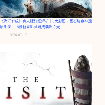
《海洋奇緣》真人版詳細解析｜6大彩蛋、巨石強森神還
原毛伊、18歲新星凱薩琳成澳洲之光
2026-07-17