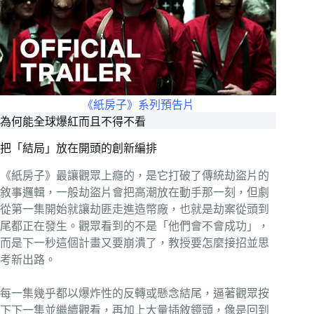
《紙房子》系列預告片
為何能全球爆紅而且不得不看
把「結局」放在開頭的創新編排
《紙房子》最讓觀眾上癮的，是它打破了傳統劫盜片的
敘事邏輯，一般劫盜片會把高潮放在動手那一刻，但劇
從第一集開始就讓劫匪走進造幣廠，也就是劫案從頭到
尾都正在發生。觀眾看到的不是「他們會不會成功」，
而是下一秒這個計畫又要崩潰了，教授要怎麼接招並思
考新出路。
每一集幾乎都以爆炸性的反轉或懸念結尾，逼著觀眾按
下下一集並繼續觀看，再加上大量插敘鏡頭，像是回到