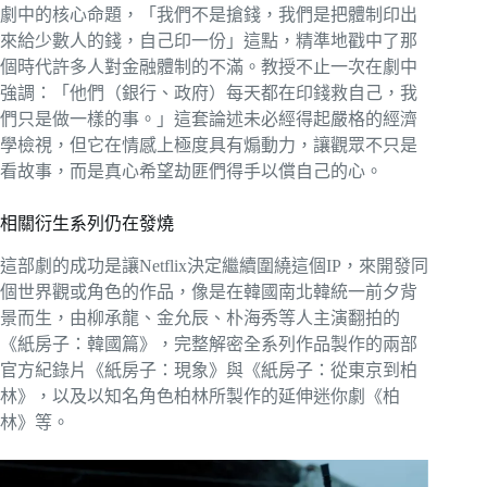
劇中的核心命題，「我們不是搶錢，我們是把體制印出
來給少數人的錢，自己印一份」這點，精準地戳中了那
個時代許多人對金融體制的不滿。教授不止一次在劇中
強調：「他們（銀行、政府）每天都在印錢救自己，我
們只是做一樣的事。」這套論述未必經得起嚴格的經濟
學檢視，但它在情感上極度具有煽動力，讓觀眾不只是
看故事，而是真心希望劫匪們得手以償自己的心。
相關衍生系列仍在發燒
這部劇的成功是讓Netflix決定繼續圍繞這個IP，來開發同
個世界觀或角色的作品，像是在韓國南北韓統一前夕背
景而生，由柳承龍、金允辰、朴海秀等人主演翻拍的
《紙房子：韓國篇》，完整解密全系列作品製作的兩部
官方紀錄片《紙房子：現象》與《紙房子：從東京到柏
林》，以及以知名角色柏林所製作的延伸迷你劇《柏
林》等。