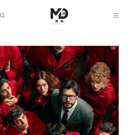
跳
至
主
要
內
容