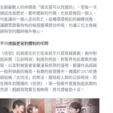
全劇最動人的命題是「過去是可以改變的」，但每一次
通話改寫歷史，都伴隨新的代價，也就是救回一個人，
可能讓另一個人走向死亡，這種環環相扣的蝴蝶效應，
讓觀眾跟著角色的每個選擇屏住呼吸，也讓三位主角橫
跨時空的羈絆格外揪心。
不只燒腦更是對體制的叩問
《信號》的高度在於它從來就不只是穿越爽劇，劇中對
追訴期（公訴時效）制度的控訴、對警界包庇腐敗的描
寫，以及對被害者家屬漫長煎熬的凝視，都讓作品超越
一般刑偵劇的格局。有趣的是現實中，韓國於2015年通
過俗稱「太完法」的修法，廢除殺人罪的公訴時效，而
在隔年初開播的《信號》，第一個案件便直指追訴期的
荒謬，戲劇與現實互相映照，真可謂後勁十足。