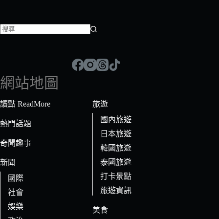
找
不
到
符
網站地圖
合
條
讀點 ReadMore
旅遊
件
國內旅遊
的
熱門話題
日本旅遊
結
奇聞趣事
果
韓國旅遊
泰國旅遊
新聞
打卡景點
國際
旅遊資訊
社會
娛樂
美食