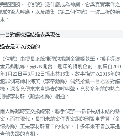
完整回顧，《信號》憑什麼成為神劇，它與真實案件之
間的驚人呼應，以及續集《第二個信號》一波三折的始
末。
一台對講機連結過去與現在
過去是可以改變的
《信號》由擅長正統推理的編劇金銀姬執筆，攜手導演
金元錫執導，是tvN開台十週年的特別企劃，劇集自2016
年1月22日至3月12日播出共16集。故事描述以2015年的
犯罪側寫師朴海英（李帝勳飾）偶然拾獲一台老舊對講
機，深夜竟傳來來自過去的呼叫聲，竟與多年前的熱血
刑警李材韓（趙震雄飾）相通。
兩人跨越時空交換線索，聯手偵辦一樁樁長期未結的懸
案，而在現代，長期未結案件專案組的刑警車秀賢（金
憓秀飾）正是李材韓昔日的後輩，十多年來不曾放棄追
查他失蹤的真相。