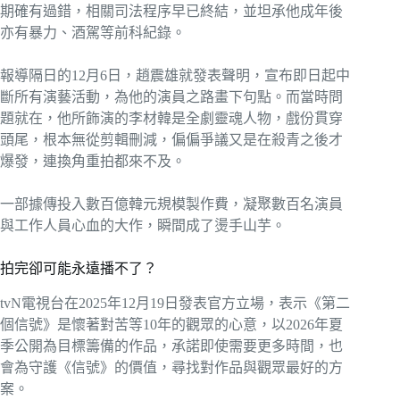
期確有過錯，相關司法程序早已終結，並坦承他成年後
亦有暴力、酒駕等前科紀錄。
報導隔日的12月6日，趙震雄就發表聲明，宣布即日起中
斷所有演藝活動，為他的演員之路畫下句點。而當時問
題就在，他所飾演的李材韓是全劇靈魂人物，戲份貫穿
頭尾，根本無從剪輯刪減，偏偏爭議又是在殺青之後才
爆發，連換角重拍都來不及。
一部據傳投入數百億韓元規模製作費，凝聚數百名演員
與工作人員心血的大作，瞬間成了燙手山芋。
拍完卻可能永遠播不了？
tvN電視台在2025年12月19日發表官方立場，表示《第二
個信號》是懷著對苦等10年的觀眾的心意，以2026年夏
季公開為目標籌備的作品，承諾即使需要更多時間，也
會為守護《信號》的價值，尋找對作品與觀眾最好的方
案。