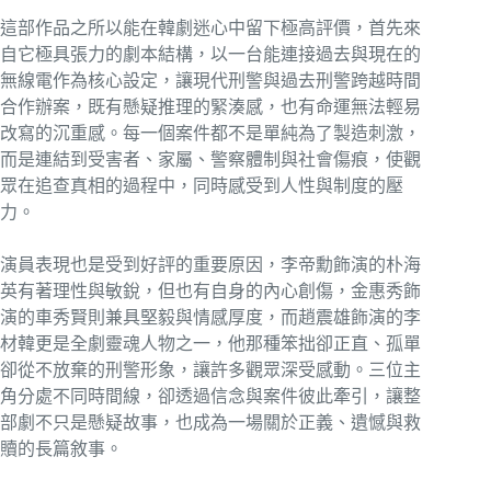
這部作品之所以能在韓劇迷心中留下極高評價，首先來
自它極具張力的劇本結構，以一台能連接過去與現在的
無線電作為核心設定，讓現代刑警與過去刑警跨越時間
合作辦案，既有懸疑推理的緊湊感，也有命運無法輕易
改寫的沉重感。每一個案件都不是單純為了製造刺激，
而是連結到受害者、家屬、警察體制與社會傷痕，使觀
眾在追查真相的過程中，同時感受到人性與制度的壓
力。
演員表現也是受到好評的重要原因，李帝勳飾演的朴海
英有著理性與敏銳，但也有自身的內心創傷，金惠秀飾
演的車秀賢則兼具堅毅與情感厚度，而趙震雄飾演的李
材韓更是全劇靈魂人物之一，他那種笨拙卻正直、孤單
卻從不放棄的刑警形象，讓許多觀眾深受感動。三位主
角分處不同時間線，卻透過信念與案件彼此牽引，讓整
部劇不只是懸疑故事，也成為一場關於正義、遺憾與救
贖的長篇敘事。