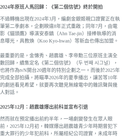
2024年原班人馬回歸：《第二個信號》終於開拍
不過轉機出現在2024年3月，編劇金銀姬親口證實正在執
筆第二季劇本，企劃睽違8年正式重啟；同年7月，由電
影《貓頭鷹》導演安泰鎮（Ahn Tae-jin）接棒執導的消
息曝光，具教煥（Koo Kyo-hwan）等新血也傳出加盟。
最重要的是，金憓秀、趙震雄、李帝勳三位原班主演全
數回歸，續集定名《第二個信號》（두 번째 시그널），
也將作為tvN開台20週年的特別企劃之一。而後於2025年
完成全部拍攝，將瞄準2026年的夏季播出，讓苦等10年
的劇迷看見希望，就要再次聽見無線電中的雜訊聲與幾
人對話。
2025年12月：趙震雄爆出前科並宣布引退
然而就在預定播出前約半年，一場劇變發生在眾人眼
前，2025年12月初，韓媒爆出趙震雄青少年時期曾犯下
重大罪行的少年犯前科，所屬經紀公司證實，未成年時