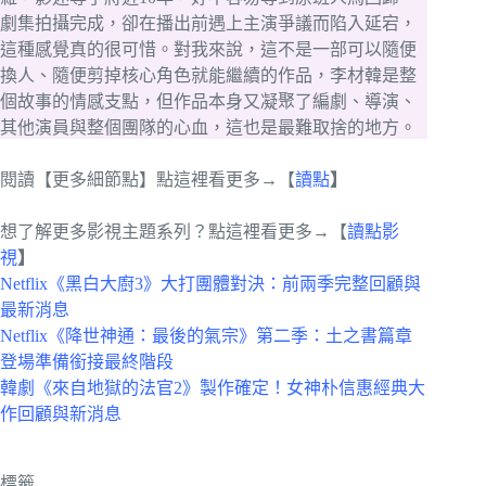
劇集拍攝完成，卻在播出前遇上主演爭議而陷入延宕，
這種感覺真的很可惜。對我來說，這不是一部可以隨便
換人、隨便剪掉核心角色就能繼續的作品，李材韓是整
個故事的情感支點，但作品本身又凝聚了編劇、導演、
其他演員與整個團隊的心血，這也是最難取捨的地方。
閱讀【更多細節點】點這裡看更多→【
讀點
】
想了解更多影視主題系列？點這裡看更多→【
讀點影
視
】
Netflix《黑白大廚3》大打團體對決：前兩季完整回顧與
最新消息
Netflix《降世神通：最後的氣宗》第二季：土之書篇章
登場準備銜接最終階段
韓劇《來自地獄的法官2》製作確定！女神朴信惠經典大
作回顧與新消息
標籤