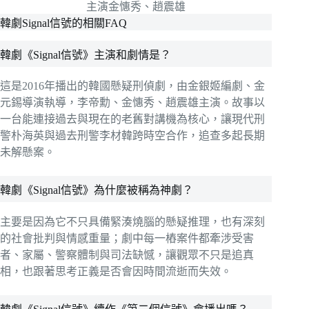
主演金憓秀、趙震雄
韓劇Signal信號的相關FAQ
韓劇《Signal信號》主演和劇情是？
這是2016年播出的韓國懸疑刑偵劇，由金銀姬編劇、金
元錫導演執導，李帝勳、金憓秀、趙震雄主演。故事以
一台能連接過去與現在的老舊對講機為核心，讓現代刑
警朴海英與過去刑警李材韓跨時空合作，追查多起長期
未解懸案。
韓劇《Signal信號》為什麼被稱為神劇？
主要是因為它不只具備緊湊燒腦的懸疑推理，也有深刻
的社會批判與情感重量；劇中每一樁案件都牽涉受害
者、家屬、警察體制與司法缺憾，讓觀眾不只是追真
相，也跟著思考正義是否會因時間流逝而失效。