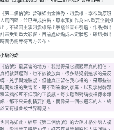
韓劇《Signal信號》續作《第二個信號》會播出嗎？
《第二個信號》曾確認由金憓秀、趙震雄、李帝勳原班
人馬回歸，並已完成拍攝，原本預計作為tvN重要企劃推
出；不過因主演趙震雄爆出爭議並宣布引退，作品播出
計畫受到重大影響，目前處於編成未定狀態，確切播出
時間仍需等待官方公布。
小編的話
《信號》最厲害的地方，我覺得是它讓觀眾真的相信，
真相就算遲到，也不該被放棄，很多懸疑劇追求的是反
轉、兇手與燒腦感，但他真正留在我心裡的，是那些被
時間掩埋的受害者、等不到答案的家屬，以及李材韓那
種笨拙卻死不低頭的正義感。每次聽到對講機裡傳來雜
訊，都不只是劇情要推進，而像是一個被遺忘的人，終
於又有機會被世界聽見。
也因為如此，續集《第二個信號》的命運才格外讓人複
雜，影迷等了將近10年，好不容易等到原班人馬回歸、