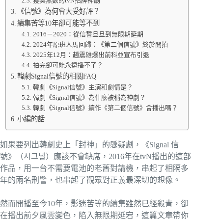
獲獎無數的tvN招牌神劇
《信號》為何會大受好評？
續集苦等10年卻可能等不到
2016－2020：從信誓旦旦到無限期延期
2024年原班人馬回歸：《第二個信號》終於開拍
2025年12月：趙震雄爆出前科並宣布引退
拍完卻可能永遠播不了？
韓劇Signal信號的相關FAQ
韓劇《Signal信號》主演和劇情是？
韓劇《Signal信號》為什麼被稱為神劇？
韓劇《Signal信號》續作《第二個信號》會播出嗎？
小編的話
如果要列出韓劇史上「封神」的懸疑劇，《Signal 信
號》（시그널）應該不會缺席，2016年在tvN播出的這部
作品，用一台不需要電池的老舊對講機，串起了相隔多
年的兩名刑警，也串起了觀眾對正義最深切的想像。
然而開播至今10年，影迷苦等的續集雖然已經殺青，卻
在播出前夕風雲變色，陷入無限期延宕，這篇文章帶你