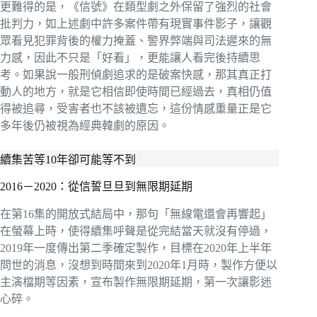
更難得的是，《信號》在類型劇之外保留了強烈的社會
批判力，如上述劇中許多案件帶有現實事件影子，讓觀
眾看見犯罪背後的權力掩蓋、警界弊端與司法遲來的無
力感，因此不只是「好看」，更能讓人看完後持續思
考。如果說一般刑偵劇追求的是破案快感，那其真正打
動人的地方，就是它相信即使時間已經過去，真相仍值
得被追尋，受害者也不該被遺忘，這份情感重量正是它
多年後仍被視為經典韓劇的原因。
續集苦等10年卻可能等不到
2016－2020：從信誓旦旦到無限期延期
在第16集的開放式結局中，那句「無線電還會再響起」
在螢幕上時，使得續集呼聲是從完結當天就沒有停過，
2019年一度傳出第二季確定製作，目標在2020年上半年
問世的消息，沒想到時間來到2020年1月時，製作方便以
主演檔期等因素，宣布製作無限期延期，第一次讓影迷
心碎。