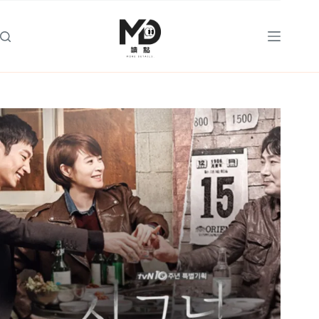
跳
至
主
要
內
容