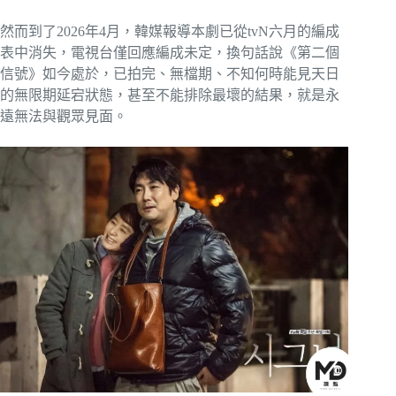
然而到了2026年4月，韓媒報導本劇已從tvN六月的編成
表中消失，電視台僅回應編成未定，換句話說《第二個
信號》如今處於，已拍完、無檔期、不知何時能見天日
的無限期延宕狀態，甚至不能排除最壞的結果，就是永
遠無法與觀眾見面。