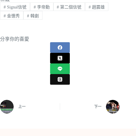
#
Signal信號
#
李帝勳
#
第二個信號
#
趙震雄
#
金憓秀
#
韓劇
分享你的喜愛
上一
下一