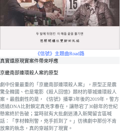
《信號》主題曲Road路
真實還原現實案件帶來呼應
京畿南部連環殺人案的原型
劇中份量最重的「京畿南部連環殺人案」，原型正是震
驚全韓國、也是電影《殺人回憶》題材的華城連環殺人
案。最戲劇性的是，《信號》播畢3年後的2019年，警方
透過DNA比對鎖定真兇李春在，讓懸宕了30餘年的世紀
懸案終於告破；當時就有大批劇迷湧入新聞留言區喊
話：「李材韓刑警，兇手抓到了。」彷彿劇中那份不肯
放棄的執念，真的穿越到了現實。