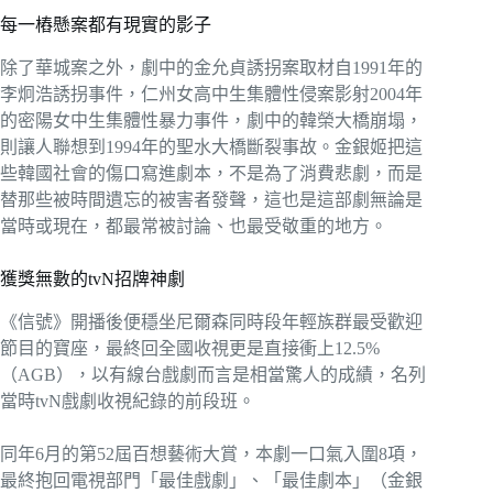
每一樁懸案都有現實的影子
除了華城案之外，劇中的金允貞誘拐案取材自1991年的
李炯浩誘拐事件，仁州女高中生集體性侵案影射2004年
的密陽女中生集體性暴力事件，劇中的韓榮大橋崩塌，
則讓人聯想到1994年的聖水大橋斷裂事故。金銀姬把這
些韓國社會的傷口寫進劇本，不是為了消費悲劇，而是
替那些被時間遺忘的被害者發聲，這也是這部劇無論是
當時或現在，都最常被討論、也最受敬重的地方。
獲獎無數的tvN招牌神劇
《信號》開播後便穩坐尼爾森同時段年輕族群最受歡迎
節目的寶座，最終回全國收視更是直接衝上12.5%
（AGB），以有線台戲劇而言是相當驚人的成績，名列
當時tvN戲劇收視紀錄的前段班。
同年6月的第52屆百想藝術大賞，本劇一口氣入圍8項，
最終抱回電視部門「最佳戲劇」、「最佳劇本」（金銀