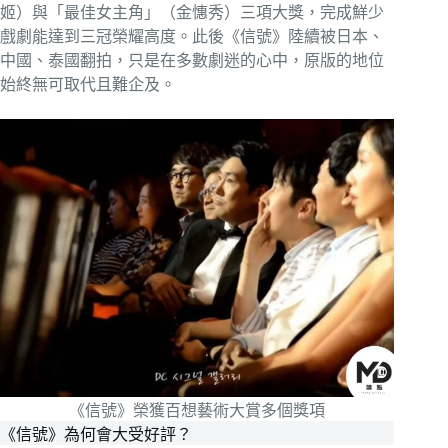
姬）與「最佳女主角」（金憓秀）三項大獎，完成鮮少
戲劇能達到三冠榮耀高度。此後《信號》陸續被日本、
中國、泰國翻拍，只是在多數劇迷的心中，原版的地位
始終無可取代且難企及。
《信號》榮獲百想藝術大賞多個獎項
《信號》為何會大受好評？