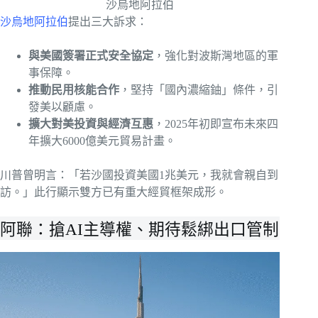
沙烏地阿拉伯
沙烏地阿拉伯
提出三大訴求：
與美國簽署正式安全協定
，強化對波斯灣地區的軍
事保障。
推動民用核能合作
，堅持「國內濃縮鈾」條件，引
發美以顧慮。
擴大對美投資與經濟互惠
，2025年初即宣布未來四
年擴大6000億美元貿易計畫。
川普曾明言：「若沙國投資美國1兆美元，我就會親自到
訪。」此行顯示雙方已有重大經貿框架成形。
阿聯：搶AI主導權、期待鬆綁出口管制