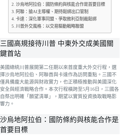
沙烏地阿拉伯：國防條約與核能合作是首要目標
阿聯：搶AI主導權、期待鬆綁出口管制
卡達：深化軍事同盟、爭取敘利亞制裁鬆綁
川普外交風格：以交易驅動戰略聯盟
三國高規接待川普 中東外交成美國關
鍵首站
美國總統川普展開第二任期以來首度重大外交行程，選
擇沙烏地阿拉伯、阿聯酋與卡達作為訪問重點。三國不
僅具備龐大能源與財政實力，也正積極推動與美國深化
安全與經濟戰略合作。本次行程橫跨至5月16日，三國各
自祭出明確「願望清單」，期望以實質投資換取戰略影
響力。
沙烏地阿拉伯：國防條約與核能合作是
首要目標