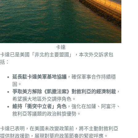
卡達
卡達已是美國「非北約主要盟國」，本次外交訴求包
括：
延長駐卡達美軍基地協議
，確保軍事合作持續穩
固。
爭取美方解除《凱撒法案》對敘利亞的經濟制裁
，
希望擴大地區外交調停角色。
維持「衝突中立者」角色
，強化在加薩、阿富汗、
敘利亞等議題的政治斡旋優勢。
卡達已表明，在美國未改變政策前，將不主動對敘利亞
提供財政援助，展現對華府政策節奏的緊密呼應。