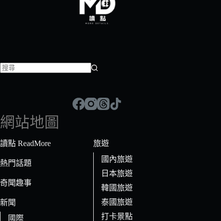
找
不
到
符
網站地圖
合
條
讀點 ReadMore
旅遊
件
國內旅遊
的
熱門話題
日本旅遊
結
奇聞趣事
果
韓國旅遊
泰國旅遊
新聞
打卡景點
國際