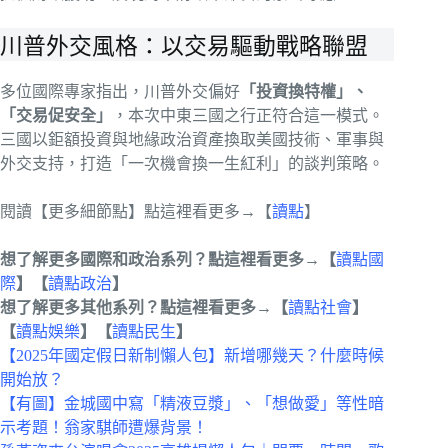
川普外交風格：以交易驅動戰略聯盟
多位國際專家指出，川普外交偏好
「投資換特權」、
「交易促安全」
，本次中東三國之行正符合這一模式。
三國以鉅額投資與地緣政治資產換取美國技術、軍事與
外交支持，打造「一次機會換一生紅利」的談判策略。
閱讀【更多細節點】點這裡看更多→【
讀點
】
想了解更多國際和政治系列？點這裡看更多→【
讀點國
際
】【
讀點政治
】
想了解更多其他系列？點這裡看更多→【
讀點社會
】
【
讀點娛樂
】【
讀點民生
】
【2025年國定假日新制懶人包】新增哪幾天？什麼時候
開始放？
【有圖】金城國中寫「精液豆漿」、「想做愛」等性暗
示考題！翁家騏師遭爆背景！