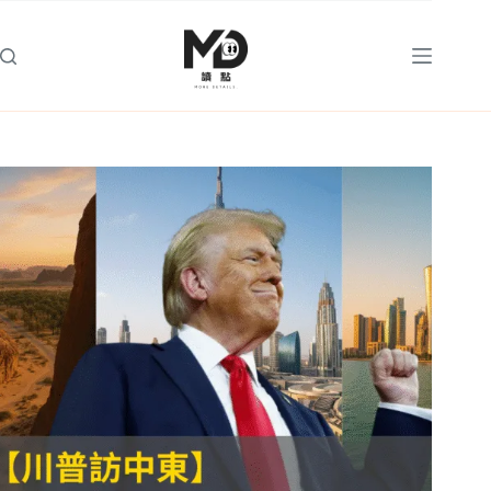
跳
至
主
要
內
容