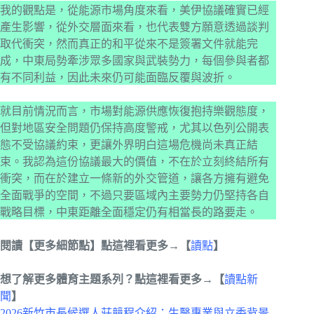
我的觀點是，從能源市場角度來看，美伊協議確實已經
產生影響，從外交層面來看，也代表雙方願意透過談判
取代衝突，然而真正的和平從來不是簽署文件就能完
成，中東局勢牽涉眾多國家與武裝勢力，每個參與者都
有不同利益，因此未來仍可能面臨反覆與波折。
就目前情況而言，市場對能源供應恢復抱持樂觀態度，
但對地區安全問題仍保持高度警戒，尤其以色列公開表
態不受協議約束，更讓外界明白這場危機尚未真正結
束。我認為這份協議最大的價值，不在於立刻終結所有
衝突，而在於建立一條新的外交管道，讓各方擁有避免
全面戰爭的空間，不過只要區域內主要勢力仍堅持各自
戰略目標，中東距離全面穩定仍有相當長的路要走。
閱讀【更多細節點】點這裡看更多→【
讀點
】
想了解更多體育主題系列？點這裡看更多→【
讀點新
聞
】
2026新竹市長候選人莊競程介紹：生醫專業與立委背景