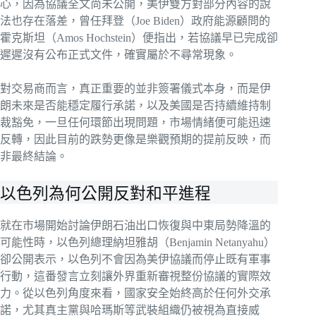
心，因為協議全文尚未公開，美伊雙方對部分內容的說
法也存在落差，曾任拜登（Joe Biden）政府能源顧問的
霍克斯坦（Amos Hochstein）便指出，若協議早已完成卻
遲遲沒有公布正式文件，確實屬於不尋常現象。
對交易商而言，真正重要的並非簽署儀式本身，而是伊
朗未來是否能穩定履行承諾，以及美國是否持續維持制
裁豁免，一旦任何環節出現問題，市場情緒便可能迅速
反轉，因此目前的跌勢更像是樂觀預期的提前反映，而
非最終結論。
以色列為何公開反對和平進程
就在市場開始討論伊朗石油出口恢復與中東局勢降溫的
可能性時，以色列總理納坦雅胡（Benjamin Netanyahu）
卻公開表示，以色列不會因為美伊協議而停止既有軍事
行動，這番發言立刻讓外界重新審視整份協議的實際效
力。從以色列角度來看，國家安全始終高於任何外交承
諾，尤其真主黨與哈瑪斯等武裝組織仍被視為直接威