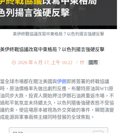
美伊終戰協議改寫中東格局？以色列揚言強硬反擊
美伊終戰協議改寫中東格局？以色列揚言強硬反擊
2026 年 6 月 17, 上午 10:22
國際
當全球市場都在關注美國與
伊朗
即將簽署的終戰協議
時，原油價格率先做出劇烈反應，布蘭特原油與WTI原
油同步大跌，投資人開始押注伊朗石油將重返市場，不
過和平氣氛並未持續太久，以色列隨後強硬表態不受協
議約束，使這場原本被視為外交突破的事件，瞬間演變
成能源與軍事兩條主線同時發展的全球焦點。