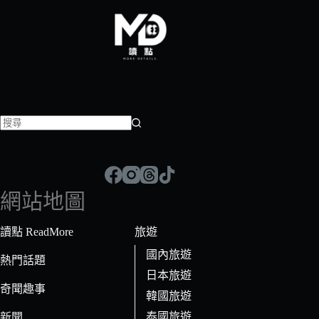
找
不
到
符
網站地圖
合
條
讀點 ReadMore
旅遊
件
國內旅遊
的
熱門話題
日本旅遊
結
奇聞趣事
果
韓國旅遊
泰國旅遊
新聞