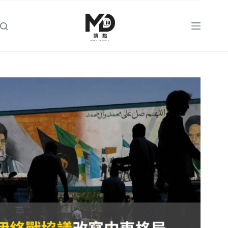
跳
至
主
要
內
容