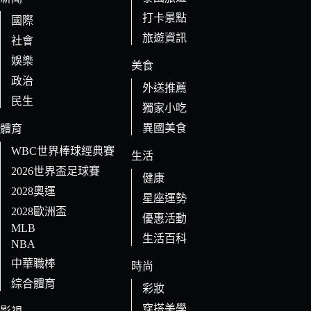
打卡景點
國際
旅遊資訊
社會
娛樂
美食
政治
外送推薦
民生
獨家小吃
異國美食
體育
WBC世界棒球經典賽
生活
2026世界盃足球賽
健康
2028奧運
星座運勢
2028歐洲盃
優惠活動
MLB
生活百科
NBA
中華職棒
時尚
綜合體育
彩妝
穿搭美學