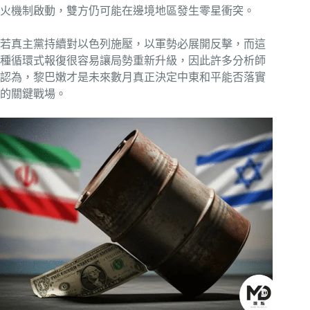
火機制啟動，雙方仍可能在邊境地區發生零星衝突。
若真主黨持續對以色列施壓，以軍勢必展開反擊，而這
種循環式報復很容易讓局勢重新升級，因此許多分析師
認為，黎巴嫩才是未來數月真正決定中東和平能否落實
的關鍵戰場。