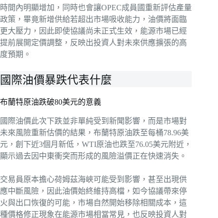
時間內明顯增加，同時也會讓OPEC成員國重新評估產量
政策，畢竟新增供給若超出市場吸收能力，油價將面臨
更大壓力，因此即使協議尚未正式生效，能源市場已經
提前展開定價調整，反映出投資人對未來供應擴張的高
度預期。
國際油價暴跌代表什麼
布蘭特原油跌破80美元的意義
國際油價此次下跌並非單純受到新聞影響，而是市場對
未來風險重新估價的結果，布蘭特原油跌至每桶78.96美
元，創下近3個月新低，WTI原油也跌至76.05美元附近，
顯示過去因中東衝突而形成的風險溢價正在快速消失。
交易員原本擔心荷姆茲海峽可能受到影響，甚至出現供
應中斷風險，因此油價始終維持高檔，如今協議帶來停
火與出口恢復的可能，市場自然開始移除相關成本，這
種價格修正現象在能源市場相當常見，也反映投資人對