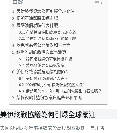
目錄
美伊終戰協議為何引爆全球關注
伊朗石油即將重返市場
國際油價暴跌代表什麼
布蘭特原油跌破80美元的意義
全球能源交易商正在觀察什麼
以色列為何公開反對和平進程
納坦雅胡的政治與軍事盤算
黎巴嫩戰線仍可能持續升溫
美以關係是否出現裂痕
美伊終戰協議及油價相關QA
美伊終戰協議何時簽署？
2026的6月中油價為什麼突然大跌？
伊朗可於2026年6月中立刻恢復出口石油嗎？
編輯觀點│這份協議真能帶來和平嗎
美伊終戰協議為何引爆全球關注
美國與伊朗多年來持續處於高度對立狀態，自川普