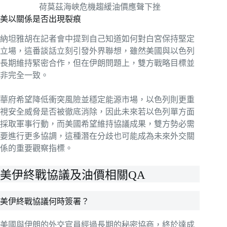
荷莫茲海峽危機趨緩油價應聲下挫
美以關係是否出現裂痕
納坦雅胡在記者會中提到自己知道如何對白宮保持堅定
立場，這番談話立刻引發外界聯想，雖然美國與以色列
長期維持緊密合作，但在伊朗問題上，雙方戰略目標並
非完全一致。
華府希望降低衝突風險並穩定能源市場，以色列則更重
視安全威脅是否被徹底消除，因此未來若以色列單方面
採取軍事行動，而美國希望維持協議成果，雙方勢必需
要進行更多協調，這種潛在分歧也可能成為未來外交關
係的重要觀察指標。
美伊終戰協議及油價相關QA
美伊終戰協議何時簽署？
美國與伊朗的外交官員經過長期的秘密協商，終於達成