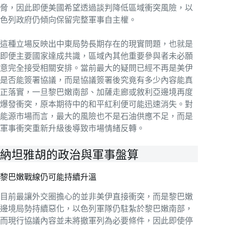
脅，因此即便美國希望透過談判降低區域衝突風險，以
色列政府仍傾向保留完整軍事自主權。
這種立場反映出中東局勢長期存在的現實問題，也就是
即便主要國家達成共識，區域內其他重要參與者未必願
意完全接受相關安排。當前最大的疑問已經不再是美伊
是否能簽署協議，而是協議簽署後究竟有多少內容能真
正落實，一旦黎巴嫩南部、加薩走廊或敘利亞邊境再度
爆發衝突，原本期待中的和平紅利便可能迅速消失。對
能源市場而言，最大的風險也不是石油供應不足，而是
軍事衝突重新升級後導致市場情緒反轉。
納坦雅胡的政治與軍事盤算
黎巴嫩戰線仍可能持續升溫
目前最讓外交圈擔心的並非美伊直接衝突，而是黎巴嫩
邊境局勢持續惡化，以色列軍隊仍駐紮於黎巴嫩南部，
而現行協議內容並未將撤軍列為必要條件，因此即使停