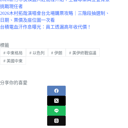
挑戰現任者
2026木村拓哉演唱會台北場購票攻略｜三階段抽選制、
日期、票價及座位圖一次看
台積電血汗作息曝光：員工透漏高年收代價！
標籤
#
中東格局
#
以色列
#
伊朗
#
美伊終戰協議
#
美國中東
分享你的喜愛