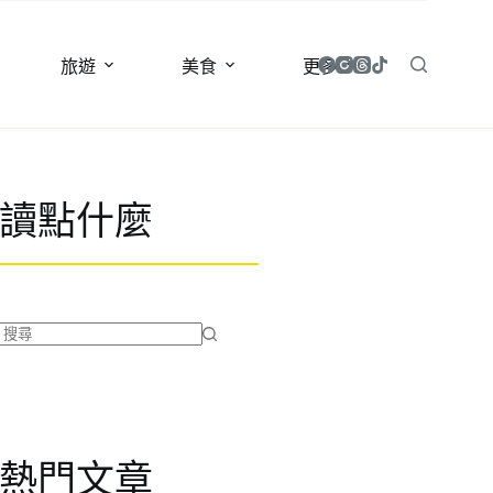
旅遊
美食
更多
讀點什麼
找
不
到
符
合
熱門文章
條