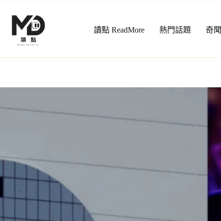
跳
至
讀點 ReadMore
熱門話題
奇
主
要
內
容