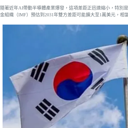
隨著近年AI帶動半導體產業爆發，這項差距正迅速縮小，特別是
金組織（IMF）預估到2031年雙方差距可能擴大至1萬美元，相