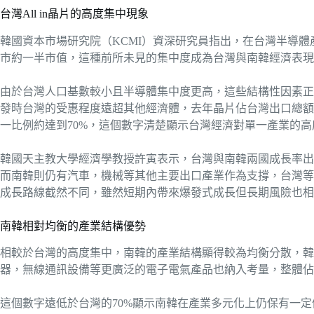
台灣All in晶片的高度集中現象
韓國資本市場研究院（KCMI）資深研究員指出，在台灣半導體
市約一半市值，這種前所未見的集中度成為台灣與南韓經濟表現
由於台灣人口基數較小且半導體集中度更高，這些結構性因素正
發時台灣的受惠程度遠超其他經濟體，去年晶片佔台灣出口總額的
一比例約達到70%，這個數字清楚顯示台灣經濟對單一產業的
韓國天主教大學經濟學教授許寅表示，台灣與南韓兩國成長率出
而南韓則仍有汽車，機械等其他主要出口產業作為支撐，台灣等
成長路線截然不同，雖然短期內帶來爆發式成長但長期風險也相
南韓相對均衡的產業結構優勢
相較於台灣的高度集中，南韓的產業結構顯得較為均衡分散，韓國
器，無線通訊設備等更廣泛的電子電氣產品也納入考量，整體佔比
這個數字遠低於台灣的70%顯示南韓在產業多元化上仍保有一定優勢，