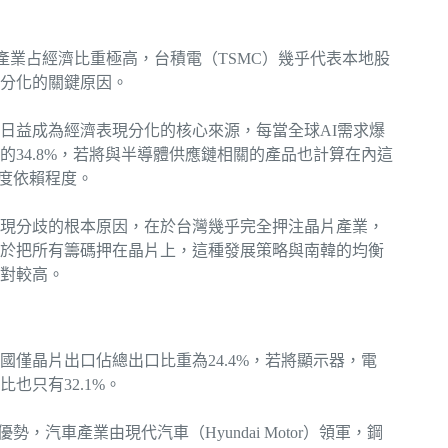
產業占經濟比重極高，台積電（TSMC）幾乎代表本地股
分化的關鍵原因。
日益成為經濟表現分化的核心來源，每當全球AI需求爆
34.8%，若將與半導體供應鏈相關的產品也計算在內這
高度依賴程度。
現分歧的根本原因，在於台灣幾乎完全押注晶片產業，
於把所有籌碼押在晶片上，這種發展策略與南韓的均衡
對較高。
僅晶片出口佔總出口比重為24.4%，若將顯示器，電
也只有32.1%。
汽車產業由現代汽車（Hyundai Motor）領軍，鋼