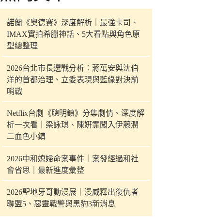
件
的
諾蘭《奧德賽》深度解析｜最強卡司、
結
IMAX實拍希臘神話、5大看點與角色原
果
型總整理
2026台北市長選戰分析：蔣萬安與沈伯
洋的首都治理、立委表現與藍綠對決前
哨戰
Netflix台劇《聰明鎮》分集劇情、深度解
析一次看｜梁詠琪、陳姸霏闖入伊藤潤
二血色小鎮
2026中和媳婦命案事件｜案發經過和社
會省思｜最新進度彙整
2026聖地牙哥動漫展｜漫威釋出復仇者
聯盟5、惡靈戰警與黑豹3新消息