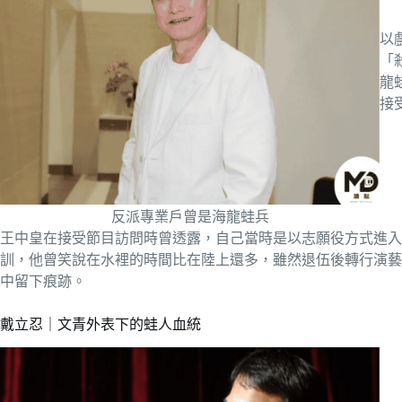
以
「
龍
接
反派專業戶曾是海龍蛙兵
王中皇在接受節目訪問時曾透露，自己當時是以志願役方式進入
訓，他曾笑說在水裡的時間比在陸上還多，雖然退伍後轉行演藝
中留下痕跡。
戴立忍｜文青外表下的蛙人血統