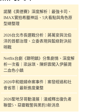
件
的
諾蘭《奧德賽》深度解析｜最強卡司、
結
IMAX實拍希臘神話、5大看點與角色原
果
型總整理
2026台北市長選戰分析：蔣萬安與沈伯
洋的首都治理、立委表現與藍綠對決前
哨戰
Netflix台劇《聰明鎮》分集劇情、深度解
析一次看｜梁詠琪、陳姸霏闖入伊藤潤
二血色小鎮
2026中和媳婦命案事件｜案發經過和社
會省思｜最新進度彙整
2026聖地牙哥動漫展｜漫威釋出復仇者
聯盟5、惡靈戰警與黑豹3新消息