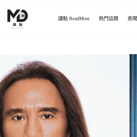
跳
至
讀點 ReadMore
熱門話題
奇
主
要
內
容