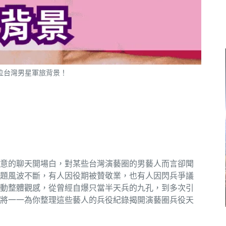
位台灣男星軍旅背景！
意的聊天開場白，對某些台灣演藝圈的男藝人而言卻聞
題風波不斷，有人因役期被贊敬業，也有人因閃兵爭議
動整體觀感，從曾經自爆只當半天兵的九孔，到多次引
將一一為你整理這些藝人的兵役紀錄揭開演藝圈兵役天