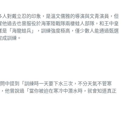
多人對戴立忍的印象，是溫文儒雅的導演與文青演員，但
實他過去也曾服役於海軍陸戰隊兩棲蛙人部隊，和王中皇
樣是「海龍蛙兵」，訓練強度極高，僅少數人能通過甄選
完成訓練。
問中提到「訓練時一天要下水三次，不分天氣不管寒
，他曾說過「當你被迫在寒冷中潛水時，就會知道真正