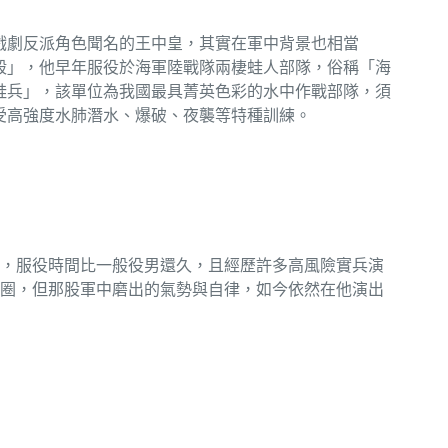
戲劇反派角色聞名的王中皇，其實在軍中背景也相當
殺」，他早年服役於海軍陸戰隊兩棲蛙人部隊，俗稱「海
蛙兵」，該單位為我國最具菁英色彩的水中作戰部隊，須
受高強度水肺潛水、爆破、夜襲等特種訓練。
，服役時間比一般役男還久，且經歷許多高風險實兵演
圈，但那股軍中磨出的氣勢與自律，如今依然在他演出