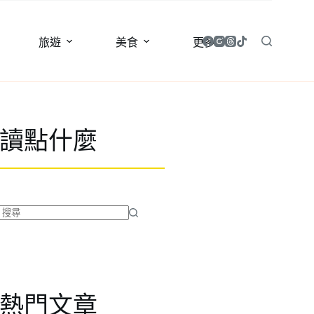
旅遊
美食
更多
讀點什麼
找
不
到
符
合
熱門文章
條