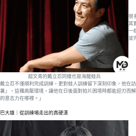
很
其
一
並
超文青的戴立忍同樣也是海龍蛙兵
戴立忍不僅順利完成訓練，更對蛙人訓練留下深刻印象，他在訪
暑」，這種高壓環境，讓他在日後面對拍片困境時都能迎刃而解
的意志力在哪裡。」
巴大雄｜從訓練場走出的真硬漢