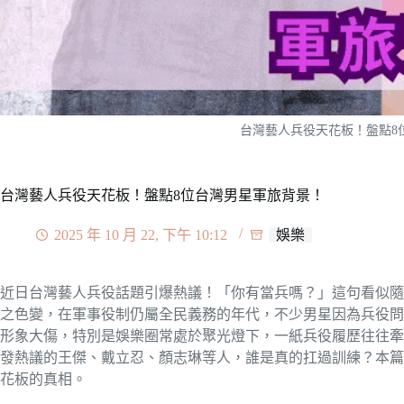
台灣藝人兵役天花板！盤點8
台灣藝人兵役天花板！盤點8位台灣男星軍旅背景！
2025 年 10 月 22, 下午 10:12
娛樂
近日台灣藝人兵役話題引爆熱議！「你有當兵嗎？」這句看似隨
之色變，在軍事役制仍屬全民義務的年代，不少男星因為兵役問
形象大傷，特別是娛樂圈常處於聚光燈下，一紙兵役履歷往往牽
發熱議的王傑、戴立忍、顏志琳等人，誰是真的扛過訓練？本篇
花板的真相。