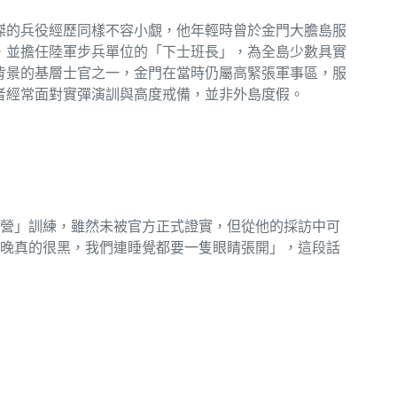
傑的兵役經歷同樣不容小覷，他年輕時曾於金門大膽島服
，並擔任陸軍步兵單位的「下士班長」，為全島少數具實
背景的基層士官之一，金門在當時仍屬高緊張軍事區，服
者經常面對實彈演訓與高度戒備，並非外島度假。
營」訓練，雖然未被官方正式證實，但從他的採訪中可
晚真的很黑，我們連睡覺都要一隻眼睛張開」，這段話