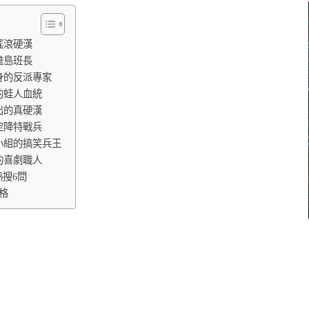
搖滾硬漢
膽島班長
身的反派專家
的蛙人血統
出的真硬漢
空降特戰兵
小組的搞笑兵王
的喜劇職人
熱搜6問
格