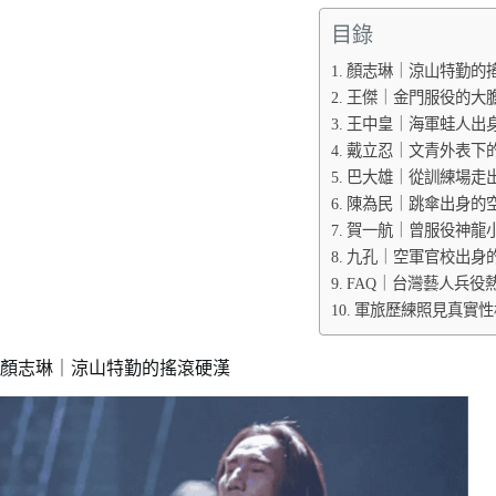
目錄
顏志琳｜涼山特勤的
王傑｜金門服役的大
王中皇｜海軍蛙人出
戴立忍｜文青外表下
巴大雄｜從訓練場走
陳為民｜跳傘出身的
賀一航｜曾服役神龍
九孔｜空軍官校出身
FAQ｜台灣藝人兵役
軍旅歷練照見真實性
顏志琳｜涼山特勤的搖滾硬漢