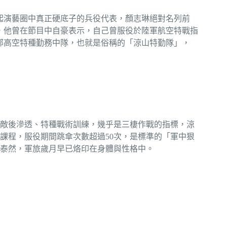
起演藝圈中真正硬底子的兵役代表，顏志琳絕對名列前
，他曾在節目中自豪表示，自己曾服役於陸軍航空特戰指
部高空特種勤務中隊，也就是俗稱的「涼山特勤隊」，
敵後滲透、特種戰術訓練，幾乎是三棲作戰的指標，涼
課程，服役期間跳傘次數超過50次，是標準的「軍中狠
泰然，軍旅歲月早已烙印在身體與性格中。