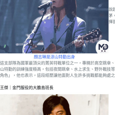
說
茅
揮
顏志琳是涼山特勤出身
這支部隊為國軍最頂尖的菁英特戰單位之一，專精於高空跳傘、
山特勤的訓練強度極高，包括夜間跳傘、水上求生、野外戰技等
角色」，他也表示，這段經歷讓他面對人生許多挑戰都能夠處之
王傑｜金門服役的大膽島班長