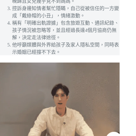
晚歸且女兒幾乎見不到媽媽。
控訴身邊知情者幫忙隱瞞，自己從被信任的一方變
成「戴綠帽的小丑」，情緒激動。
稱有「明確出軌證據」包含旅遊互動、通訊紀錄、
孩子情況被忽略等，並且經過長達4個月協商仍無
解，決定走法律途徑。
他呼籲媒體與外界給孩子及家人隱私空間，同時表
示婚姻已經撐不下去。