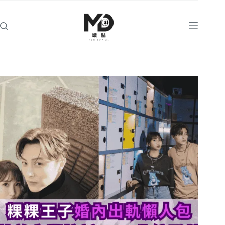
跳
至
主
要
內
容