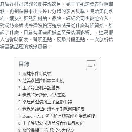
彥豐在社群媒體公開控訴影片，到王子迅速發表聲明道
歉，再到粿粿推出長達17分鐘的影片反擊，輿論走向跌
宕，網友社群熱烈討論，品牌、經紀公司也被迫介入，
對粉絲來說或許還沒搞清楚事情是從什麼時候開始、誰
說了什麼、目前有哪些證據甚至是後續影響」，這篇懶
人包從時間表、聲明重點、反擊片段重點，一次剖析這
場轟動話題的娛樂風暴。
目錄
關鍵事件時間軸
范姜彥豐控訴粿粿出軌
王子發聲明承認越界
粿粿17分鐘影片6大重點
簡廷芮澄清與王子互動爭議
粿粿遭護理師爆料孕期就醫鬧脾氣
Dcard、PTT 熱門留言與粉絲立場總整理
王子經紀公司與品牌合作最新動向
關於粿粿王子出軌的6大FAQ