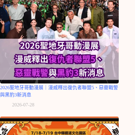
2026聖地牙哥動漫展｜漫威釋出復仇者聯盟5、惡靈戰警
與黑豹3新消息
2026-07-28