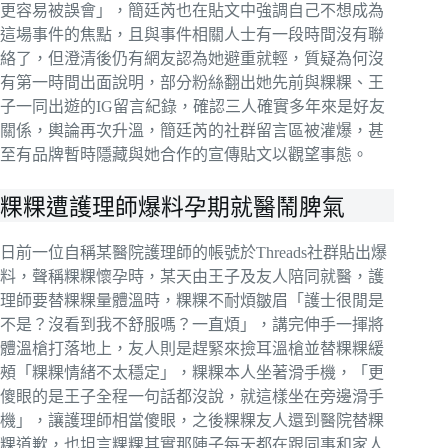
更容易被誤會」，簡廷芮也在貼文中強調自己不想成為
這場事件的焦點，且與事件相關人士有一段時間沒有聯
絡了，但澄清後仍有網友認為她避重就輕，質疑為何沒
有第一時間出面說明，部分粉絲翻出她先前與粿粿、王
子一同出遊的IG留言紀錄，確認三人確實多年來是好友
關係，輿論再次升溫，簡廷芮的社群留言區被灌爆，甚
至有品牌暫時隱藏與她合作的宣傳貼文以觀望事態。
粿粿遭護理師爆料孕期就醫鬧脾氣
日前一位自稱某醫院護理師的帳號於Threads社群貼出爆
料，聲稱粿粿懷孕時，某天由王子及友人陪同就醫，護
理師要替粿粿量體溫時，粿粿不耐煩皺眉「護士很閒是
不是？沒看到我不舒服嗎？一直煩」，講完伸手一揮將
體溫槍打落地上，友人則是趕緊來撿耳溫槍並替粿粿緩
頰「粿粿情緒不太穩定」，粿粿本人坐著滑手機，「更
傻眼的是王子全程一句話都沒說，就這樣坐在旁邊滑手
機」，讓護理師相當傻眼，之後粿粿友人還到醫院替粿
粿道歉，也坦言粿粿其實那陣子每天都在跟同事和家人