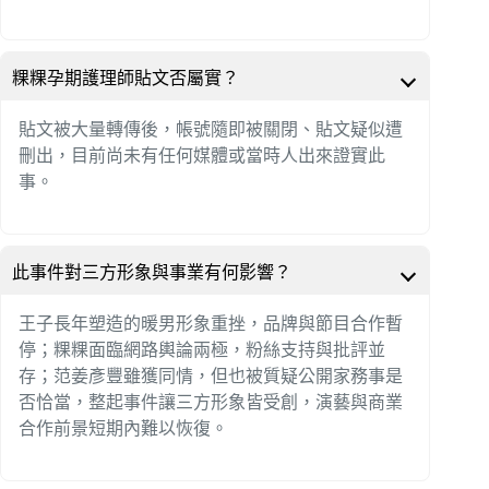
粿粿孕期護理師貼文否屬實？
貼文被大量轉傳後，帳號隨即被關閉、貼文疑似遭
刪出，目前尚未有任何媒體或當時人出來證實此
事。
此事件對三方形象與事業有何影響？
王子長年塑造的暖男形象重挫，品牌與節目合作暫
停；粿粿面臨網路輿論兩極，粉絲支持與批評並
存；范姜彥豐雖獲同情，但也被質疑公開家務事是
否恰當，整起事件讓三方形象皆受創，演藝與商業
合作前景短期內難以恢復。