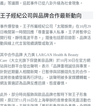
義」等議題，這起事件已從八卦升級為社會現象。
王子經紀公司與品牌合作最新動向
事件爆發後，王子所屬經紀公司「太陽娛樂」在10月29
日晚間第一時間回應「尊重當事人私事，王子將暫停公
開行程，靜待風波平息。」隨後包括節目錄影、品牌活
動與線上代言皆陸續調整或取消。
其中合作品牌 大力美 LARGAN Health & Beauty
Care（大立光旗下保健美容品牌）於10月30日在官方網
站與社群平台發出聲明，表示「品牌重視誠信與專業，
針對近期藝人相關新聞，已暫停與邱勝翊先生的合作，
並將依後續發展再行評估」，該聲明被多家媒體轉載，
網友普遍認為品牌反應迅速、態度審慎。
此外，部分時尚服飾與飲品品牌也暫時下架王子形象
照，原訂於11月16日在上海舉辦的音樂會與見面活動也
宣布取消，主辦方強調「基於形象與安全考量，全額退