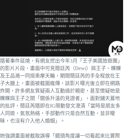
隨著事件延燒，有網友挖出今年3月「王子美國旅遊團」
的影片片段，畫面中可見簡廷芮（Dewi）與王子、粿粿
及王品澔一同搭乘摩天輪，期間簡廷芮的手全程放在王
子大腿上，畫面被截圖瘋傳，該影片曝光後立即在網路
炸開，許多網友質疑兩人互動過於親密，甚至懷疑她是
粿粿與王子之間「關係升溫的見證者」，面對鋪天蓋地
的批評，簡廷芮隨即在IG限動發文澄清「當時是朋友多
人同遊，氣氛熱絡，手部動作只是自然互動，並非曖
昧，也沒有介入他人婚姻」。
她強調畫面被截取誤導「鏡頭角度讓一切看起來比實際