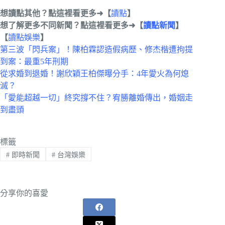
想讀點其他？點這裡看更多➜【
讀點
】
想了解更多不同新聞？點這裡看更多➜
【
讀點
新聞
】
【
讀點娛樂
】
第三波「閃兵案」！陳柏霖認造假病歷、修杰楷遭拘提
到案：最重5年刑期
從求婚到退婚！謝欣穎王柏傑曝分手：4年愛火為何熄
滅？
「愛能超越一切」終究撐不住？宥勝離婚傳出，婚姻走
到盡頭
標籤
#
即時新聞
#
台灣娛樂
分享你的喜愛