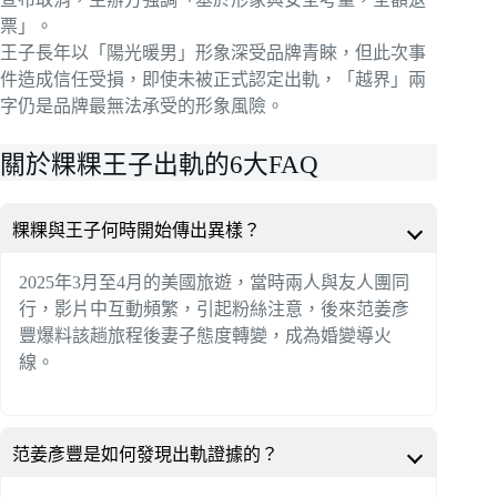
票」。
王子長年以「陽光暖男」形象深受品牌青睞，但此次事
件造成信任受損，即使未被正式認定出軌，「越界」兩
字仍是品牌最無法承受的形象風險。
關於粿粿王子出軌的6大FAQ
粿粿與王子何時開始傳出異樣？
2025年3月至4月的美國旅遊，當時兩人與友人團同
行，影片中互動頻繁，引起粉絲注意，後來范姜彥
豐爆料該趟旅程後妻子態度轉變，成為婚變導火
線。
范姜彥豐是如何發現出軌證據的？