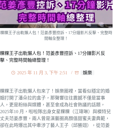
粿粿王子出軌懶人包！范姜彥豐控訴、17分鐘影片反擊、完整時
間軸全整理！
粿粿王子出軌懶人包！范姜彥豐控訴、17分鐘影片反
擊、完整時間軸總整理！
2025 年 11 月 3, 下午 2:51
娛樂
粿粿王子出軌懶人包來了！娛樂圈裡，當看似穩定的婚
姻打開了潘朵拉的盒子，那聲響往往震撼不僅是當事
人，更是粉絲與媒體，甚至會成為社會熱議的話題，
2025年10 月，啦啦隊出身女星粿粿（江瑋琳）與模特兒
丈夫范姜彥豐，兩人曾是演藝圈高顏值甜蜜夫妻典範，
卻在此時爆出其中牽涉了藝人王子（邱勝翊），從范姜