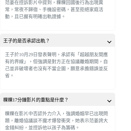
范姜在控訴影片中提到，粿粿回國後行為出現異
常，常夜不歸宿、手機設密碼，甚至拒絕家庭活
動，且已握有明確出軌證據。
王子的是否承認出軌？
王子於10月29日發表聲明，承認有「超越朋友間應
有的界線」，但強調是對方正在協議離婚期間，自
己並非破壞者也沒有不當企圖，願意承擔錯誤並反
省。
粿粿17分鐘影片的重點是什麼？
粿粿在影片中否認外力介入，強調婚姻早已出現問
題，離婚協議談不攏才爆發衝突，她表示范姜誇大
金錢糾紛，並控訴他以孩子為籌碼。