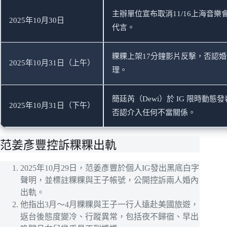
主辦單位宣布取消11/16上海音
2025年10月30日
代言。
粿粿上架17分鐘影片反擊，否認
2025年10月31日（上午）
理。
簡廷芮（Dewi）於 IG 限時動
2025年10月31日（下午）
否認介入任何不當關係。
范姜彥豐控訴粿粿出軌
2025年10月29日，范姜彥豐於個人IG發出黑底白字
聲明，並標註粿粿與王子帳號，公開控訴兩人婚內
出軌。
他指出3月～4月粿粿與王子一行人遠赴美國旅遊，
返台後態度變冷、行蹤異常，包括夜不歸宿、早出