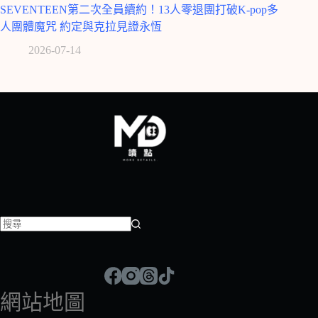
SEVENTEEN第二次全員續約！13人零退團打破K-pop多
人團體魔咒 約定與克拉見證永恆
2026-07-14
找
不
到
符
網站地圖
合