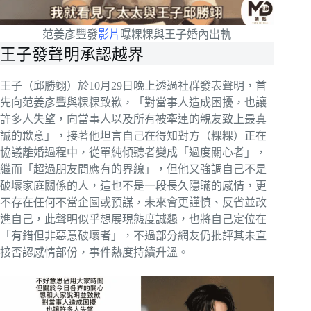
范姜彥豐發
影片
曝粿粿與王子婚內出軌
王子發聲明承認越界
王子（邱勝翊）於10月29日晚上透過社群發表聲明，首
先向范姜彥豐與粿粿致歉，「對當事人造成困擾，也讓
許多人失望，向當事人以及所有被牽連的親友致上最真
誠的歉意」，接著他坦言自己在得知對方（粿粿）正在
協議離婚過程中，從單純傾聽者變成「過度關心者」，
繼而「超過朋友間應有的界線」，但他又強調自己不是
破壞家庭關係的人，這也不是一段長久隱瞞的感情，更
不存在任何不當企圖或預謀，未來會更謹慎、反省並改
進自己，此聲明似乎想展現態度誠懇，也將自己定位在
「有錯但非惡意破壞者」，不過部分網友仍批評其未直
接否認感情部份，事件熱度持續升溫。