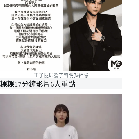
王子隨即發了聲明就神隱
粿粿17分鐘影片6大重點