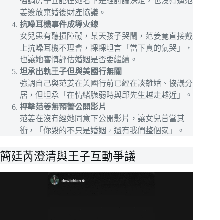
強調房子登記在她名下是經討論決定，也沒有逼范
姜簽放棄婚後財產協議。
抗噪耳機事件成導火線
女兒患有聽損障礙，某天孩子哭鬧，范姜竟直接戴
上抗噪耳機不理會，粿粿坦言「當下真的氣哭」，
也讓她審慎評估婚姻是否要繼續。
坦承出軌王子但與美國行無關
強調自己與范姜在美國行前已經在談離婚、協議分
居，但坦承「在情緒脆弱時與邱先生越走越近」。
抨擊范姜無預警公開影片
范姜在沒有經她同意下公開影片，讓女兒首當其
衝，「你毀的不只是婚姻，還有我們整個家」。
簡廷芮澄清與王子互動爭議