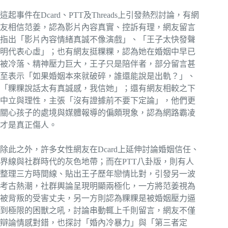
這起事件在Dcard、PTT及Threads上引發熱烈討論，有網
友相信范姜，認為影片內容真實、控訴有理，網友留言
指出「影片內容情緒真誠不像演戲」、「王子太快發聲
明代表心虛」；也有網友挺粿粿，認為她在婚姻中早已
被冷落、精神壓力巨大，王子只是陪伴者，部分留言甚
至表示「如果婚姻本來就破碎，誰還能說是出軌？」、
「粿粿說話太有真誠感，我信她」；還有網友相較之下
中立與理性，主張「沒有證據前不要下定論」，他們更
關心孩子的處境與媒體報導的偏頗現象，認為網路霸凌
才是真正傷人。
除此之外，許多女性網友在Dcard上延伸討論婚姻信任、
界線與社群時代的灰色地帶；而在PTT八卦版，則有人
整理三方時間線、貼出王子歷年戀情比對，引發另一波
考古熱潮，社群輿論呈現明顯兩極化，一方將范姜視為
被背叛的受害丈夫，另一方則認為粿粿是被婚姻壓力逼
到極限的困獸之吼，討論串動輒上千則留言，網友不僅
辯論情感對錯，也探討「婚內冷暴力」與「第三者定