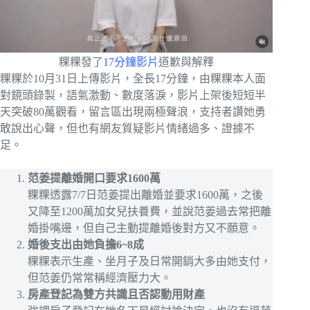
粿粿發了
17分鐘影片
道歉與解釋
粿粿於10月31日上傳影片，全長17分鐘，由粿粿本人面
對鏡頭錄製，語氣激動、數度落淚，影片上架後短短半
天突破80萬觀看，留言區出現兩極聲浪，支持者讚她勇
敢說出心聲，但也有網友質疑影片情緒過多、證據不
足。
范姜提離婚開口要求1600萬
粿粿透露7/7日范姜提出離婚並要求1600萬，之後
又降至1200萬加女兒扶養費，並說范姜過去常把離
婚掛嘴邊，但自己主動提離婚後對方又不願意。
婚後支出由她負擔6~8成
粿粿表示生產、坐月子及日常開銷大多由她支付，
但范姜仍常常稱經濟壓力大。
房產登記為雙方共識且否認動用財產