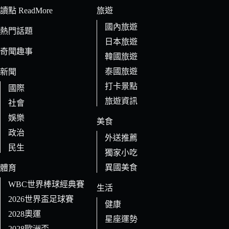
條
讀點 ReadMore
旅遊
件
國內旅遊
的
熱門話題
日本旅遊
結
奇聞趣事
果
韓國旅遊
泰國旅遊
新聞
打卡景點
國際
旅遊資訊
社會
娛樂
美食
政治
外送推薦
民生
獨家小吃
異國美食
體育
WBC世界棒球經典賽
生活
2026世界盃足球賽
健康
2028奧運
星座運勢
2028歐洲盃