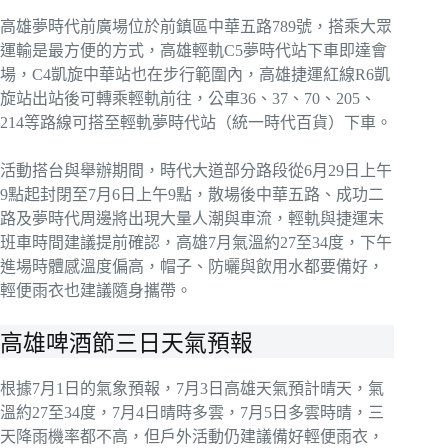
高雄夢時代前廣場位於前鎮區中華五路789號，搭乘大眾
運輸是最方便的方式，高雄輕軌C5夢時代站下車即達會
場，C4凱旋中華站也在步行範圍內，高雄捷運紅線R6凱
旋站出站後可轉乘輕軌前往，公車36、37、70、205、
214等路線可搭至輕軌夢時代站（統一時代百貨）下車。
活動搭台與舉辦期間，時代大道部分路段從6月29日上午
9點起封閉至7月6日上午9點，散場後中華五路、成功二
路及夢時代周邊將出現大量人潮與車流，輕軌與捷運末
班車時間建議提前確認，高雄7月氣溫約27至34度，下午
進場時體感溫度偏高，帽子、防曬與飲用水都要備好，
輕便雨衣也建議隨身攜帶。
高雄啤酒節三日天氣預報
根據7月1日的氣象預報，7月3日高雄天氣預計晴天，氣
溫約27至34度，7月4日晴時多雲，7月5日多雲時晴，三
天降雨機率都不高，但戶外活動仍建議備好輕便雨衣，