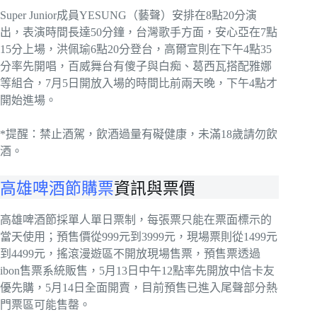
Super Junior成員YESUNG（藝聲）安排在8點20分演
出，表演時間長達50分鐘，台灣歌手方面，安心亞在7點
15分上場，洪佩瑜6點20分登台，高爾宣則在下午4點35
分率先開唱，百威舞台有傻子與白痴、葛西瓦搭配雅娜
等組合，7月5日開放入場的時間比前兩天晚，下午4點才
開始進場。
*提醒：禁止酒駕，飲酒過量有礙健康，未滿18歲請勿飲
酒。
高雄啤酒節購票
資訊與票價
高雄啤酒節採單人單日票制，每張票只能在票面標示的
當天使用；預售價從999元到3999元，現場票則從1499元
到4499元，搖滾漫遊區不開放現場售票，預售票透過
ibon售票系統販售，5月13日中午12點率先開放中信卡友
優先購，5月14日全面開賣，目前預售已進入尾聲部分熱
門票區可能售罄。