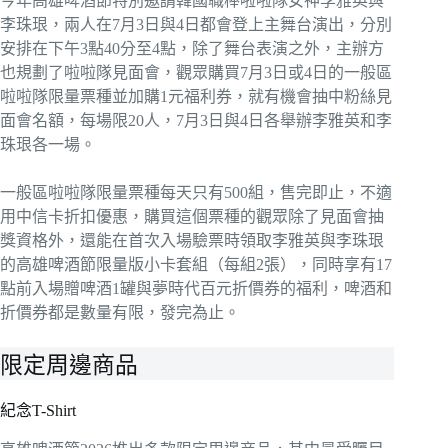
今年高雄啤酒節特別邀請韓國職棒啦啦隊女神李雅英與
李珠珢，兩人在7月3日與4日都會登上主舞台演出，分別
安排在下午3點40分至4點，除了舞台表演之外，主辦方
也規劃了啦啦隊見面會，觀眾購買7月3日或4日的一般區
啦啦隊限量票種並加購1元福利券，就有機會抽中粉絲見
面會名額，每場限20人，7月3日與4日各舉辦李雅英和李
珠珢各一場。
一般區啦啦隊限量票種每天只有500組，售完即止，不適
用中信卡折扣優惠，購買這個票種的觀眾除了見面會抽
獎資格外，還能在首次入場驗票時領取李雅英與李珠珢
的高雄啤酒節限量版小卡套組（每組2張），同時享有17
點前入場贈啤酒1罐與夢時代百元折價券的福利，啤酒和
折價券都是數量有限，發完為止。
限定周邊商品
紀念T-Shirt