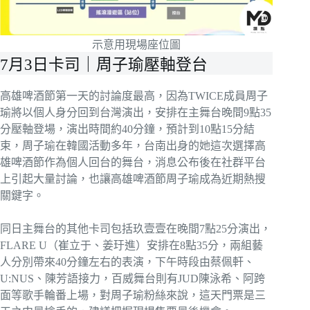
示意用現場座位圖
7月3日卡司｜周子瑜壓軸登台
高雄啤酒節第一天的討論度最高，因為TWICE成員周子
瑜將以個人身分回到台灣演出，安排在主舞台晚間9點35
分壓軸登場，演出時間約40分鐘，預計到10點15分結
束，周子瑜在韓國活動多年，台南出身的她這次選擇高
雄啤酒節作為個人回台的舞台，消息公布後在社群平台
上引起大量討論，也讓高雄啤酒節周子瑜成為近期熱搜
關鍵字。
同日主舞台的其他卡司包括玖壹壹在晚間7點25分演出，
FLARE U（崔立于、姜玗進）安排在8點35分，兩組藝
人分別帶來40分鐘左右的表演，下午時段由蔡佩軒、
U:NUS、陳芳語接力，百威舞台則有JUD陳泳希、阿跨
面等歌手輪番上場，對周子瑜粉絲來說，這天門票是三