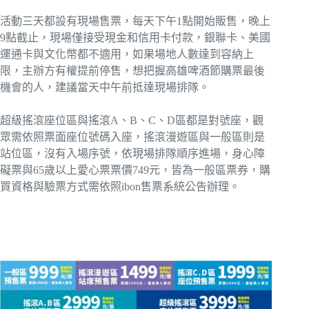
活動三天都設有現場售票，每天下午1點開始販售，晚上
9點截止，現場僅接受現金和信用卡付款，銀聯卡、美國
運通卡與文化幣都不適用，如果場地人數達到容納上
限，主辦方有權提前停售，想把握高雄啤酒節購票最後
機會的人，建議當天中午前抵達現場排隊。
超級搖滾座位區與搖滾A、B、C、D區都是對號座，觀
眾需依照票面座位號碼入座，搖滾漫遊區與一般區則是
站位區，沒有入場序號，依現場排隊順序進場，身心障
礙票與65歲以上愛心票票價749元，皆為一般區票券，購
買資格與驗票方式需依照ibon售票系統公告辦理。