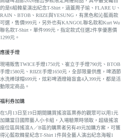
高雄啤酒節2026推出多款限定周邊商品，其中最受矚目
的是6組韓星演出紀念T-Shirt，涵蓋周子瑜、FLARE U、
RAIN、BTOB、RIIZE與YESUNG，有黑色和沁藍兩款
可選，售價999元，另外也有KANGOL聯名款和Kurt Wu
聯名款T-Shirt，單件999元，指定款式任選2件享優惠價
1299元。
應援手燈
現場販售TWICE手燈1750元、崔立于手燈790元、BTOB
手燈1580元、RIIZE手燈1650元，全部限量供應，啤酒節
水洗棒球帽699元，炫彩啤酒燈箱盲盒4入399元，都是活
動限定商品。
福利券加購
在5月13日至19日期間購買搖滾區票券的觀眾可以用1元
加購當日國際藝人小卡組，入場驗票時領取，超級搖滾
座位區與搖滾A／B區的購票者另有49元加購方案，可獲
得沁藍款韓星紀念T-Shirt 1件與全藝人演出紀念海報1