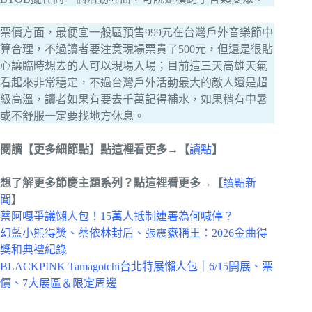
票價方面，最便宜一般區預售999元在台灣戶外音樂節中
算合理，不過讀者要注意現場票貴了500元，但還是很貼
心讓臨時想去的人可以現場入場；目前這三天高雄天氣
看起來非常穩定，不過台灣戶外活動最大的敵人還是超
級高溫，讀者如果有要去千萬記得補水，如果稍有中暑
或不舒服一定要找地方休息。
閱讀【更多細節點】點這裡看更多→【
讀點
】
想了解更多節慶主題系列？點這裡看更多→【
讀點新
聞
】
蔡阿嘎爭議懶人包！15萬人抵制連署為何喊停？
幻藍小熊得獎、蔡依林封后、張震嶽稱王：2026金曲得
獎和典禮紀錄
BLACKPINK Tamagotchi台北特展懶人包｜6/15開展、票
價、7大展區＆限定周邊