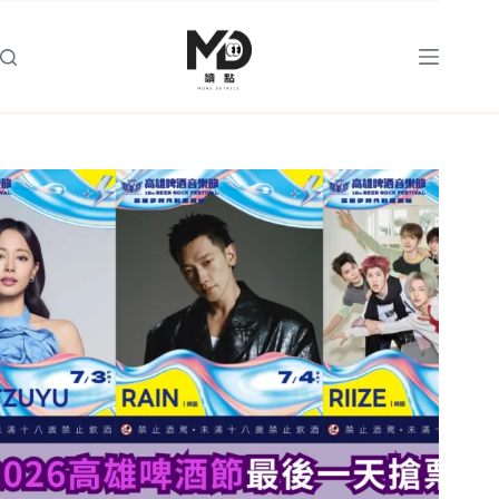
跳
至
主
要
內
容