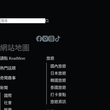
找
不
到
符
網站地圖
合
條
讀點 ReadMore
旅遊
件
國內旅遊
的
熱門話題
日本旅遊
結
奇聞趣事
果
韓國旅遊
泰國旅遊
新聞
打卡景點
國際
旅遊資訊
社會
娛樂