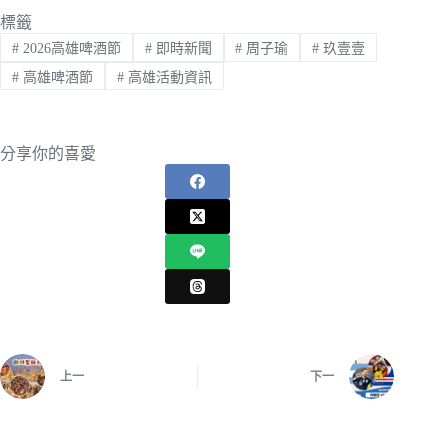
標籤
#
2026高雄啤酒節
#
即時新聞
#
周子瑜
#
玖壹壹
#
高雄啤酒節
#
高雄活動資訊
分享你的喜愛
上一
下一