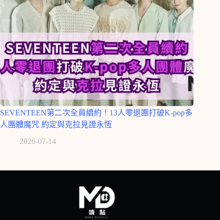
SEVENTEEN第二次全員續約！13人零退團打破K-pop多
人團體魔咒 約定與克拉見證永恆
2026-07-14