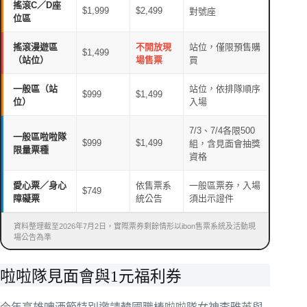
搖滾C／D座
$1,999
$2,499
對號座
位區
搖滾漫遊區
不開放現
站位，僅限預售購
$1,499
（站位）
場售票
買
一般區（站
站位，依排隊順序
$999
$1,499
位）
入場
7/3、7/4各限500
一般區啦啦隊
$999
$1,499
組，含見面會抽獎
限量票種
資格
愛心票／身心
依售票系
一般區票券，入場
$749
障礙票
統公告
須出示證件
資料整理截至2026年7月2日，實際票券剩餘情形以ibon售票系統及活動現
場公告為準
啦啦隊見面會與1元福利券