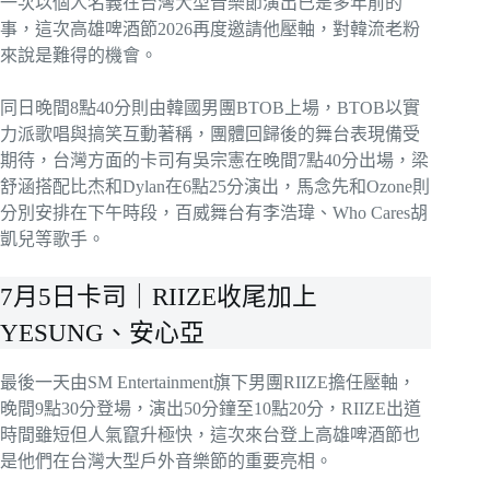
一次以個人名義在台灣大型音樂節演出已是多年前的
事，這次高雄啤酒節2026再度邀請他壓軸，對韓流老粉
來說是難得的機會。
同日晚間8點40分則由韓國男團BTOB上場，BTOB以實
力派歌唱與搞笑互動著稱，團體回歸後的舞台表現備受
期待，台灣方面的卡司有吳宗憲在晚間7點40分出場，梁
舒涵搭配比杰和Dylan在6點25分演出，馬念先和Ozone則
分別安排在下午時段，百威舞台有李浩瑋、Who Cares胡
凱兒等歌手。
7月5日卡司｜RIIZE收尾加上
YESUNG、安心亞
最後一天由SM Entertainment旗下男團RIIZE擔任壓軸，
晚間9點30分登場，演出50分鐘至10點20分，RIIZE出道
時間雖短但人氣竄升極快，這次來台登上高雄啤酒節也
是他們在台灣大型戶外音樂節的重要亮相。