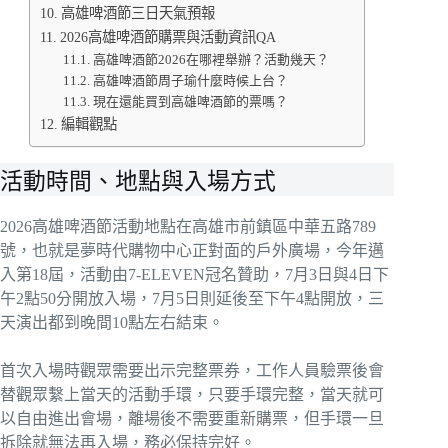
高雄啤酒節三日天氣預報
2026高雄啤酒節購票與活動資訊QA
高雄啤酒節2026在哪裡舉辦？活動幾天？
高雄啤酒節周子瑜什麼時候上台？
現在還能買到高雄啤酒節的票嗎？
編輯觀點
活動時間、地點與入場方式
2026高雄啤酒節活動地點在高雄市前鎮區中華五路789
號，也就是夢時代購物中心正對面的戶外廣場，今年邁
入第18屆，活動由7-ELEVEN冠名贊助，7月3日與4日下
午2點50分開放入場，7月5日則延後至下午4點開放，三
天演出都到晚間10點左右結束。
首次入場時觀眾需要出示完整票券，工作人員驗票後會
替觀眾繫上當天的活動手環，只要手環完整，當天就可
以自由進出會場，離場後不需要重新購票，但手環一旦
拆除就無法再入場，務必保持完好。