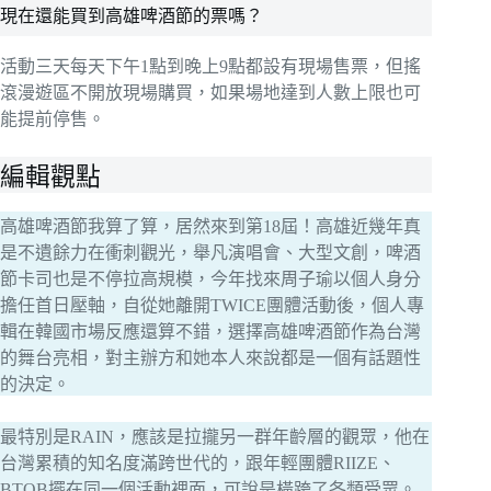
現在還能買到高雄啤酒節的票嗎？
活動三天每天下午1點到晚上9點都設有現場售票，但搖
滾漫遊區不開放現場購買，如果場地達到人數上限也可
能提前停售。
編輯觀點
高雄啤酒節我算了算，居然來到第18屆！高雄近幾年真
是不遺餘力在衝刺觀光，舉凡演唱會、大型文創，啤酒
節卡司也是不停拉高規模，今年找來周子瑜以個人身分
擔任首日壓軸，自從她離開TWICE團體活動後，個人專
輯在韓國市場反應還算不錯，選擇高雄啤酒節作為台灣
的舞台亮相，對主辦方和她本人來說都是一個有話題性
的決定。
最特別是RAIN，應該是拉攏另一群年齡層的觀眾，他在
台灣累積的知名度滿跨世代的，跟年輕團體RIIZE、
BTOB擺在同一個活動裡面，可說是橫跨了各類受眾。