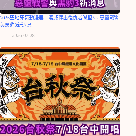
2026聖地牙哥動漫展｜漫威釋出復仇者聯盟5、惡靈戰警
與黑豹3新消息
2026-07-28