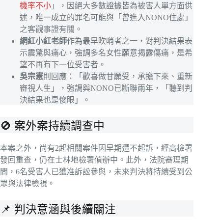
機率不小
」，因絕大多數證據皆為被害人單方面供
述，唯一成立的罪名可能與「曾進入NONO住處」
之客觀事證有關。
網紅小紅老師
作為最早吹哨者之一，對判決結果表
示震驚與痛心，強調多名女性願意揭露傷痛，是希
望不再有下一位受害者。
吳宗憲
則回應：「歡喜做甘願受，承擔下來、重新
審視人生」，強調與NONO已斷聯兩年，「聽到判
決結果也是傻眼」。
🚫 案外案持續調查中
本案之外，尚有2起相關案件因早期遭不起訴，經高檢署
發回重查，仍在士林地檢署偵辦中。此外，法院審理期
間，6名受害人已獲准訴訟參與，未來判決將持續受到公
眾與法律檢視。
📌 判決意涵與後續關注