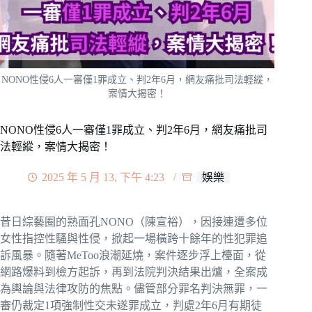
NONO性侵6人一審僅1罪成立、判2年6月，網友痛批司法輕縱，
案情大揭密！
NONO性侵6人一審僅1罪成立、判2年6月，網友痛批司
法輕縱，案情大揭密！
2025 年 5 月 13, 下午 4:23
娛樂
昔日綜藝圈的熟面孔NONO（陳宣裕），因接連遭多位
女性指控性騷與性侵，掀起一場橫跨十餘年的性犯罪追
訴風暴。隨著MeToo浪潮延燒，案件逐步浮上檯面，從
網路爆料到檢方起訴，再到法院判決結果出爐，全案成
為輿論與法律攻防的焦點。儘管部分罪名判決無罪，一
審仍裁定1項強制性交未遂罪成立，判處2年6月有期徒