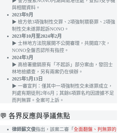
▶ 警方搜索NONO內湖與南港住處，查扣5支手機
與相關資料。
2023年9月
▶ 檢方依3項強制性交罪、2項強制猥褻罪、2項強
制性交未遂罪起訴NONO。
2023年10月至2024年2月
▶ 士林地方法院展開不公開審理，共開庭7次，
NONO全盤否認所有指控。
2024年3月
▶ 高檢署撤銷原有「不起訴」部分案由，發回士
林地檢續查，另有兩案仍在偵辦。
2025年5月13日
▶ 一審宣判：僅其中一項強制性交未遂罪成立，
判處有期徒刑2年6月；其餘6項罪名均因證據不足
而判無罪。全案可上訴。
💬 各界反應與爭議焦點
律師蘇文俊
指出，該案二審「
全面翻盤、判無罪的