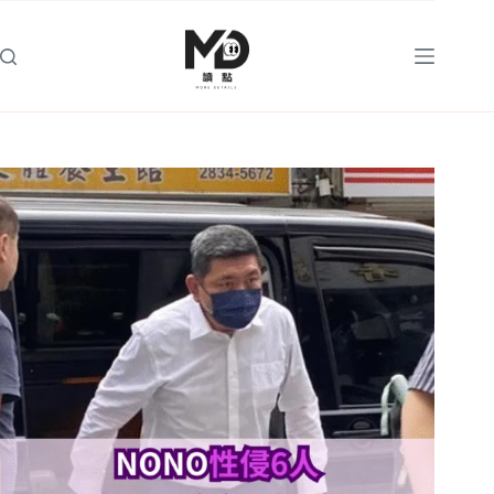
跳
至
主
要
內
容