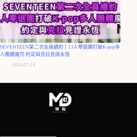
SEVENTEEN第二次全員續約！13人零退團打破K-pop多
人團體魔咒 約定與克拉見證永恆
2026-07-14