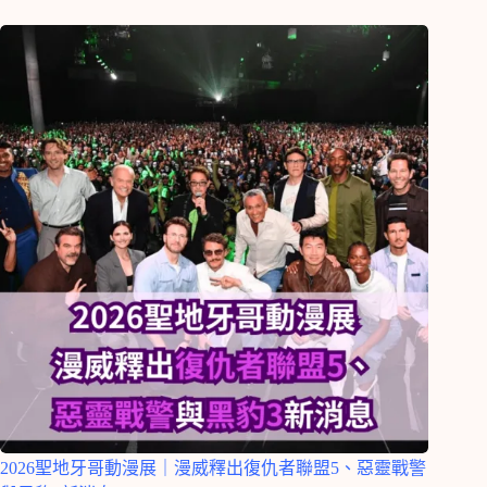
2026聖地牙哥動漫展｜漫威釋出復仇者聯盟5、惡靈戰警