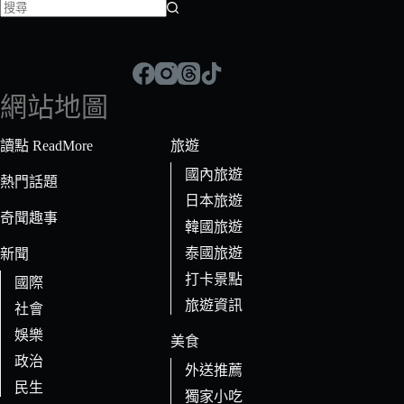
找
不
到
符
網站地圖
合
條
讀點 ReadMore
旅遊
件
國內旅遊
的
熱門話題
日本旅遊
結
奇聞趣事
果
韓國旅遊
泰國旅遊
新聞
打卡景點
國際
旅遊資訊
社會
娛樂
美食
政治
外送推薦
民生
獨家小吃