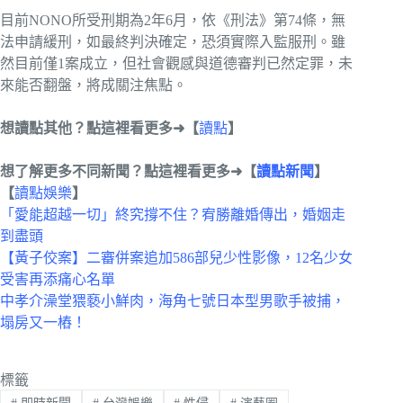
目前NONO所受刑期為2年6月，依《刑法》第74條，無
法申請緩刑，如最終判決確定，恐須實際入監服刑。雖
然目前僅1案成立，但社會觀感與道德審判已然定罪，未
來能否翻盤，將成關注焦點。
想讀點其他？點這裡看更多➜【
讀點
】
想了解更多不同新聞？點這裡看更多➜
【
讀點
新聞
】
【
讀點娛樂
】
「愛能超越一切」終究撐不住？宥勝離婚傳出，婚姻走
到盡頭
【黃子佼案】二審併案追加586部兒少性影像，12名少女
受害再添痛心名單
中孝介澡堂猥褻小鮮肉，海角七號日本型男歌手被捕，
塌房又一樁！
標籤