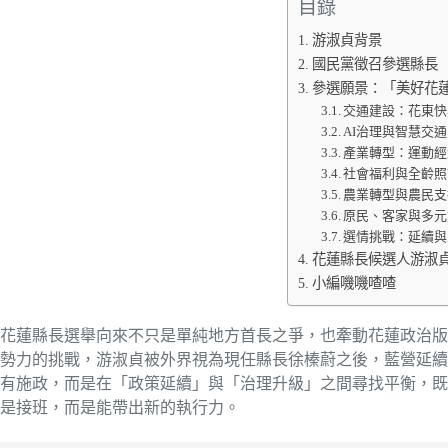
目錄
游淑貞背景
國民黨徵召參選縣長
參選願景：「美好花
交通建設：花東快
AI治理與智慧交通
產業轉型：運動經
社會福利與全齡照
農業轉型與農民支
原民、客家與多元
選情挑戰：延續與
花蓮縣長候選人游淑貞
小編嘰嘰喳喳
花蓮縣長選舉向來不只是單純地方首長之爭，也牽動花蓮政治版
勢力的挑戰，游淑貞被外界視為現任縣長徐榛蔚之後，藍營延續
有施政，而是在「政策延續」與「治理升級」之間尋找平衡，既
是接班，而是能帶出新的執行力。