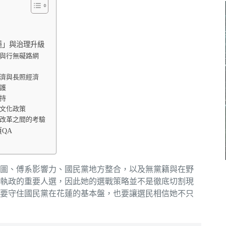
蓮」與治理升級
與行無礙路網
濟與長照經濟
護
持
文化政策
改革之間的考驗
QA
圖、傅系影響力、國民黨地方整合，以及無黨籍與在野
執政的重要人選，因此她的選戰策略並不是徹底切割現
要守住國民黨在花蓮的基本盤，也要讓選民相信她不只