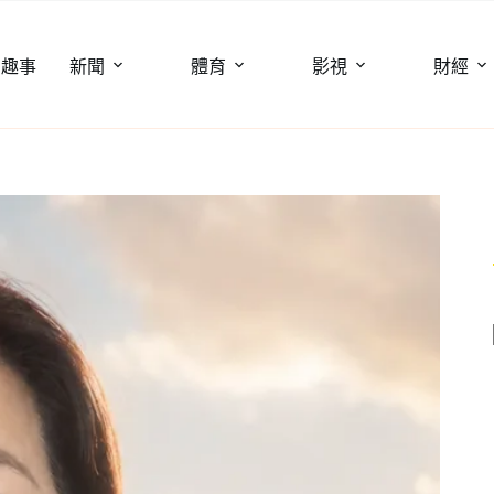
聞趣事
新聞
體育
影視
財經