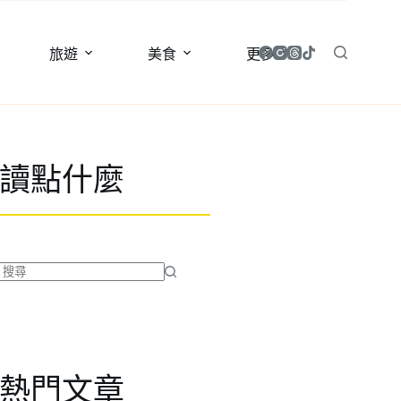
旅遊
美食
更多
讀點什麼
找
不
到
符
合
熱門文章
條