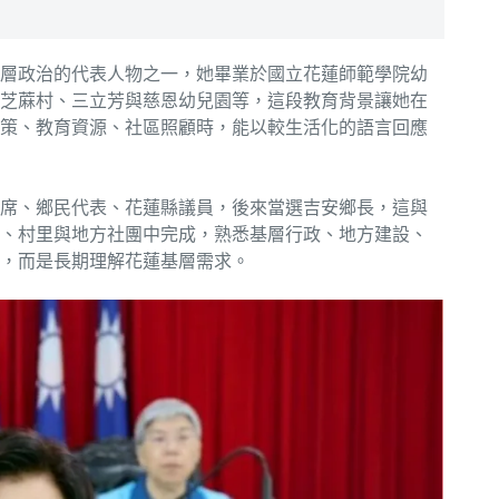
層政治的代表人物之一，她畢業於國立花蓮師範學院幼
芝蔴村、三立芳與慈恩幼兒園等，這段教育背景讓她在
策、教育資源、社區照顧時，能以較生活化的語言回應
席、鄉民代表、花蓮縣議員，後來當選吉安鄉長，這與
、村里與地方社團中完成，熟悉基層行政、地方建設、
，而是長期理解花蓮基層需求。