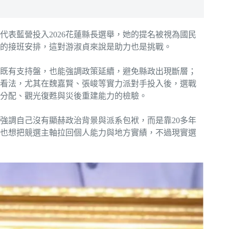
表藍營投入2026花蓮縣長選舉，她的提名被視為國民
的接班安排，這對游淑貞來說是助力也是挑戰。
既有支持盤，也能強調政策延續，避免縣政出現斷層；
看法，尤其在魏嘉賢、張峻等實力派對手投入後，選戰
分配、觀光復甦與災後重建能力的檢驗。
強調自己沒有顯赫政治背景與派系包袱，而是靠20多年
也想把競選主軸拉回個人能力與地方實績，不過現實選