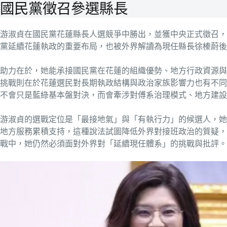
國民黨徵召參選縣長
游淑貞在國民黨花蓮縣長人選競爭中勝出，並獲中央正式徵召，代
黨延續花蓮執政的重要布局，也被外界解讀為現任縣長徐榛蔚後
助力在於，她能承接國民黨在花蓮的組織優勢、地方行政資源與
挑戰則在於花蓮選民對長期執政結構與政治家族影響力也有不同
不會只是藍綠基本盤對決，而會牽涉對傅系治理模式、地方建設
游淑貞的選戰定位是「最接地氣」與「有執行力」的候選人，她
地方服務累積支持，這種說法試圖降低外界對接班政治的質疑，
戰中，她仍然必須面對外界對「延續現任體系」的挑戰與批評。