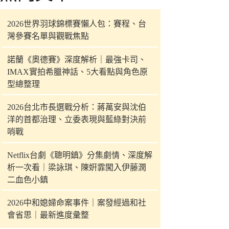
件
的
2026世界羽球錦標賽懶人包：賽程、台
結
灣參賽名單與觀戰焦點
果
諾蘭《奧德賽》深度解析｜最強卡司、
IMAX實拍希臘神話、5大看點與角色原
型總整理
2026台北市長選戰分析：蔣萬安與沈伯
洋的首都治理、立委表現與藍綠對決前
哨戰
Netflix台劇《聰明鎮》分集劇情、深度解
析一次看｜梁詠琪、陳姸霏闖入伊藤潤
二血色小鎮
2026中和媳婦命案事件｜案發經過和社
會省思｜最新進度彙整