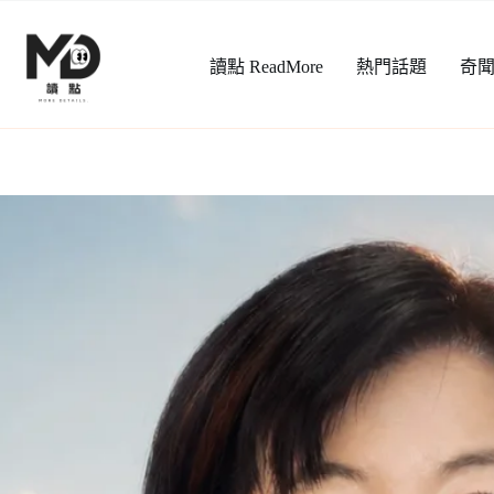
跳
至
讀點 ReadMore
熱門話題
奇
主
要
內
容