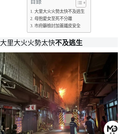
目錄
大里大火火勢太快不及逃生
母抱愛女至死不分離
市府籲檢討加蓋鐵皮安全
大里大火火勢太快
不及逃生