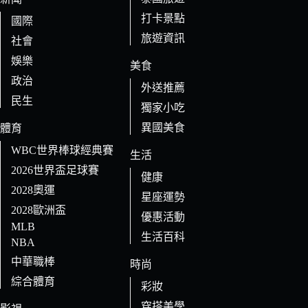
打卡景點
國際
旅遊資訊
社會
娛樂
美食
政治
外送推薦
民生
獨家小吃
異國美食
體育
WBC世界棒球經典賽
生活
2026世界盃足球賽
健康
2028奧運
星座運勢
2028歐洲盃
優惠活動
MLB
生活百科
NBA
中華職棒
時尚
綜合體育
彩妝
穿搭美學