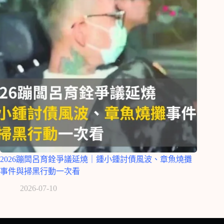
2026蹦闆呂育銓爭議延燒｜鍾小鍾討債風波、章魚燒攤
事件與掃黑行動一次看
2026-07-10