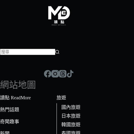
找
不
到
符
網站地圖
合
條
讀點 ReadMore
旅遊
件
國內旅遊
的
熱門話題
日本旅遊
結
奇聞趣事
果
韓國旅遊
泰國旅遊
新聞