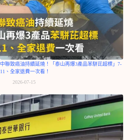
中聯致癌油持續延燒！「泰山再爆3產品苯駢芘超標」7-
11、全家退費一次看！
2026-07-15