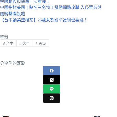
稅級距與扣除額一次看懂！
中國指控美國！點名三名特工發動網路攻擊 入侵華為與
關鍵基礎設施
【台中勤美墜樓案】26歲女割破防護網也要跳！
標籤
#
台中
#
大里
#
火災
分享你的喜愛