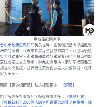
民政局慰問家屬
台中市政府民政局
局長吳世瑋、區長張鎮昌今早趕赴現
場慰問家屬，代表市長盧秀燕發放慰問金，並協助後續
災害救助事宜。市議員賴義鍠於議會質詢時呼籲重視加
蓋鐵皮屋之安全隱憂，避免悲劇重演。消防局提醒民眾
加強防火意識，並檢視住家是否裝設火災警報器，保障
家人安全。
閱讀【更多細節點】點這裡看更多→【
讀點
】
想了解更多社會系列？點這裡看更多→【
讀點社會
】
【報稅新制】2025個人綜合所得稅怎麼算？免稅額、課