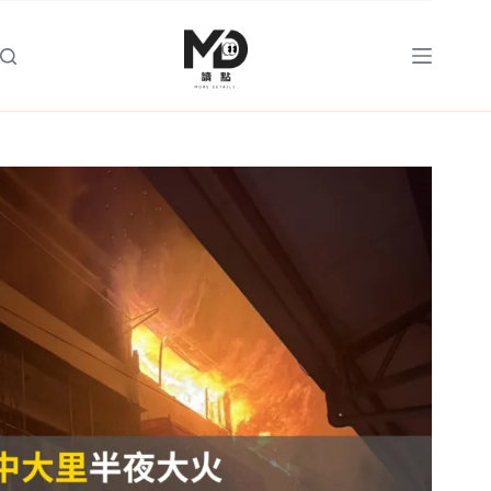
跳
至
主
要
內
容