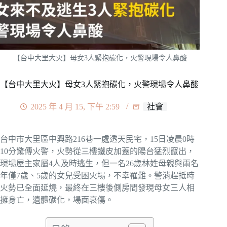
【台中大里大火】母女3人緊抱碳化，火警現場令人鼻酸
【台中大里大火】母女3人緊抱碳化，火警現場令人鼻酸
2025 年 4 月 15, 下午 2:59
社會
台中市大里區中興路216巷一處透天民宅，15日凌晨0時
10分驚傳火警，火勢從三樓鐵皮加蓋的陽台猛烈竄出，
現場屋主家屬4人及時逃生，但一名26歲林姓母親與兩名
年僅7歲、5歲的女兒受困火場，不幸罹難。警消趕抵時
火勢已全面延燒，最終在三樓後側房間發現母女三人相
擁身亡，遺體碳化，場面哀傷。