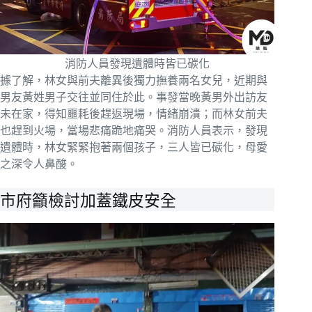
消防人員發現遺體時皆已碳化
據了解，林女與前夫離異後獨力撫養兩名女兒，近期與
男友黃姓男子交往並同住於此。事發當晚黃男外出訪友
未在家，得知噩耗後趕返現場，情緒崩潰；而林女前夫
也趕到火場，當場悲痛跪地痛哭。消防人員表示，發現
遺體時，林女緊緊抱著兩個孩子，三人皆已碳化，母愛
之深令人鼻酸。
市府籲檢討加蓋鐵皮安全