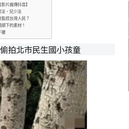
音影片瘋傳抖音】
資法、兒少法
共監控台灣人民？
鏡頭下的素材！
干擾
然偷拍北市民生國小孩童