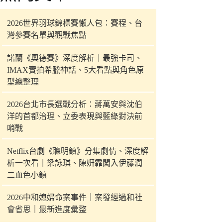
件
的
2026世界羽球錦標賽懶人包：賽程、台
結
灣參賽名單與觀戰焦點
果
諾蘭《奧德賽》深度解析｜最強卡司、
IMAX實拍希臘神話、5大看點與角色原
型總整理
2026台北市長選戰分析：蔣萬安與沈伯
洋的首都治理、立委表現與藍綠對決前
哨戰
Netflix台劇《聰明鎮》分集劇情、深度解
析一次看｜梁詠琪、陳姸霏闖入伊藤潤
二血色小鎮
2026中和媳婦命案事件｜案發經過和社
會省思｜最新進度彙整