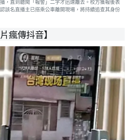
播，直到聽聞「報警」二字才迅速離去。校方獲報後表
認該名直播主已搭乘公車離開現場，將持續追查其身份
影片瘋傳抖音】