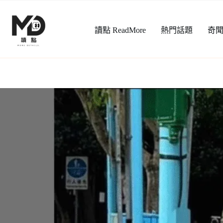
跳
至
讀點 ReadMore
熱門話題
奇
主
要
內
容