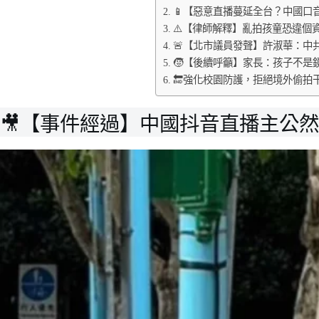
📱【惡意直播蔓延全台？中國口
⚠️【律師解釋】亂拍孩童恐違個
🚨【北市議員發聲】許淑華：中
🧒【後續呼籲】家長：孩子不是
🔚強化校園防護，拒絕境外偷拍
🎥【事件經過】中國抖音直播主公