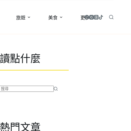
旅遊
美食
更多
讀點什麼
找
不
到
符
合
熱門文章
條