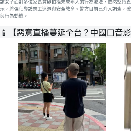
該女子面對多位家長質疑拍攝未成年人的行為違法，依然堅持直
示，將強化導護志工巡邏與安全教育。警方目前已介入調查，確
與行為動機。
📱【惡意直播蔓延全台？中國口音