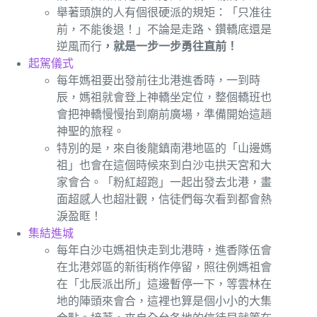
舉著頭旗的人有個很硬派的規矩：「只准往
前，不能後退！」不論是走路、鑽轎底還是
逆風而行
，就是一步一步勇往直前！
起駕儀式
每年媽祖要出發前往北港進香時，一到時
辰，媽祖就會登上神轎坐定位，整個轎班也
會把神轎慢慢抬到廟前廣場，準備開始這趟
神聖的旅程。
特別的是，來自後龍鎮南港地區的「山邊媽
祖」也會在這個時候來到白沙屯拱天宮和大
家會合。「粉紅超跑」一起出發去北港，畫
面超感人也超壯觀，信徒們每次看到都會熱
淚盈眶！
集結進城
每年白沙屯媽祖快走到北港時，進香隊伍會
在北港郊區的新街稍作停留，照往例媽祖會
在「北辰派出所」這邊暫停一下，等雲林在
地的陣頭來會合，這裡也算是個小小的大集