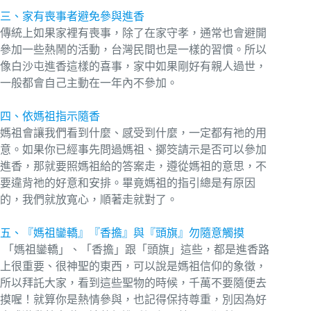
三、家有喪事者避免參與進香
傳統上如果家裡有喪事，除了在家守孝，通常也會避開
參加一些熱鬧的活動，台灣民間也是一樣的習慣。所以
像白沙屯進香這樣的喜事，家中如果剛好有親人過世，
一般都會自己主動在一年內不參加。
四、依媽祖指示隨香
媽祖會讓我們看到什麼、感受到什麼，一定都有祂的用
意。如果你已經事先問過媽祖、擲筊請示是否可以參加
進香，那就要照媽祖給的答案走，遵從媽祖的意思，不
要違背祂的好意和安排。畢竟媽祖的指引總是有原因
的，我們就放寬心，順著走就對了。
五、『媽祖鑾轎』『香擔』與『頭旗』勿隨意觸摸
「媽祖鑾轎」、「香擔」跟「頭旗」這些，都是進香路
上很重要、很神聖的東西，可以說是媽祖信仰的象徵，
所以拜託大家，看到這些聖物的時候，千萬不要隨便去
摸喔！就算你是熱情參與，也記得保持尊重，別因為好