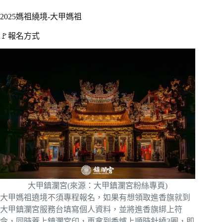
2025媽祖繞境-大甲媽祖
🚩報名方式
大甲鎮瀾宮(來源：大甲鎮瀾宮粉絲專頁)
大甲媽祖遶境不須專程報名，如果有想領取進香旗就到
大甲鎮瀾宮服務台填寫個人資料，並將進香旗綁上符
令，同時蓋上鎮瀾宮印，再拿到香爐上順時針繞3圈，即