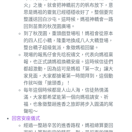
火」之後，就會把神轎前方的帆布放下，意
思是媽祖的靈氣已經穩穩收好了，整個要完
整護送回白沙屯。這時候，媽祖神轎會一路
回到苗栗的秋茂園廣場。
到了秋茂園，重頭戲登場啦！媽祖會從原本
的四人扛小轎，隆重地換成八人大轎登場，
整台轎子超級氣派，象徵媽祖回鑾。
現場的報馬仔會先唸祝禱文，代表向媽祖稟
報，也正式請媽祖換轎安座。這時候信徒們
都超激動，因為這可是媽祖「第一次」讓大
家見面，大家都搶著第一時間拜到，這個動
作就叫做「搶頭香」！
每年這個時候都是人山人海，信徒熱情滿
滿，大家都希望能第一個向媽祖請安、祈
福，也象徵整趟進香之旅即將步入圓滿的尾
聲啦～
回宮安座儀式
經過一整趟辛苦的進香路程，媽祖總算要回