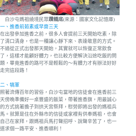
白沙屯媽祖繞境民眾
躦轎底
(來源：國家文化記憶庫)
一、進香前茹素或早齋三天
在出發參加進香之前，很多人會提前三天開始吃素，除
了清口清身，也是一種讓心靜下來、表達敬意的方式。
不過從正式出發那天開始，其實就可以恢復正常飲食
了，這樣才能顧好體力，也比較方便解決沿途吃飯的問
題，畢竟進香的路可不是輕鬆的～有體力才有辦法好好
走完這段路！
二、犒軍
照著流傳百年的習俗，白沙屯當地的信徒會在進香前三
天傍晚準備好一桌豐盛的飯菜，帶著進香旗，用最誠心
的方式挑著擔子到拱天宮祭拜，慰勞即將出發的媽祖兵
馬。就算是住在外縣市的信徒或家裡有供奉媽祖，也會
自己在家拜，跟媽祖兵馬打聲招呼、說聲辛苦了，也一
道求個一路平安、進香順利！