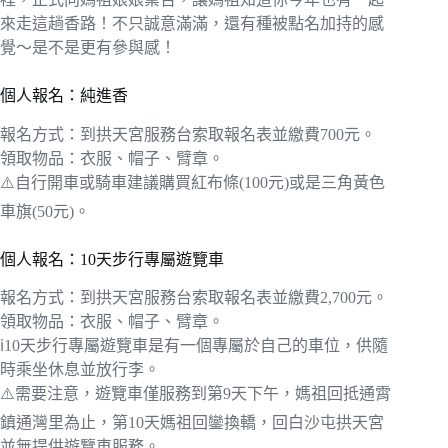
來走這趟香路！不只誠意滿滿，還有種被點名加持的感
覺～是不是更有參與感！
個人報名：純進香
報名方式：到拱天宮服務台索取報名表並繳費700元。
領取物品：衣服、帽子、臂章。
⚠️自行開車或騎車建議購買紅布條(100元)或是三角黃色
車旗(50元)。
個人報名：10天步行專屬遊覽車
報名方式：到拱天宮服務台索取報名表並繳費2,700元。
領取物品：衣服、帽子、臂章。
ℹ️10天步行專屬遊覽車是有一個專屬於自己的車位，供隨
時乘坐休息並放行李。
⚠️需要注意，遊覽車僅服務到第9天下午，媽祖回抵通霄
鎮通灣里為止，第10天媽祖回鑾換轎，回白沙屯拱天宮
並無提供遊覽車服務。