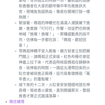
家啦！等到指定的時辰一到，最前面的頭旗
和香擔會在大家的歡呼聲中率先衝進拱天
宮，現場氣氛超熱血，像是在開場打鼓一樣
熱鬧！
緊接著，媽祖的神轎也在滿滿人潮簇擁下進
廟，進香旗「叮叮叮」作響，信徒們也熱情
吶喊「進喔！進喔！」，那種感動真的說不
完，彷彿每一步都在說：「媽祖，歡迎回
家！」
等媽祖神轎平安入殿後，廟方就會立刻把廟
門關上，請媽祖正式安座。紅色布幔也會從
神龕上拉下來，代表這時候是媽祖在靜靜休
息、收神氣的時間。一路從北港帶回來的火
缸也會被送進正殿裡，這可是象徵媽祖「萬
年香火」的重點喔！
接下來的十二天，火缸會安安穩穩地放在神
房裡，吸收香火靈氣，直到開爐那天，整個
進香才算正式圓滿落幕。
遊庄繞境