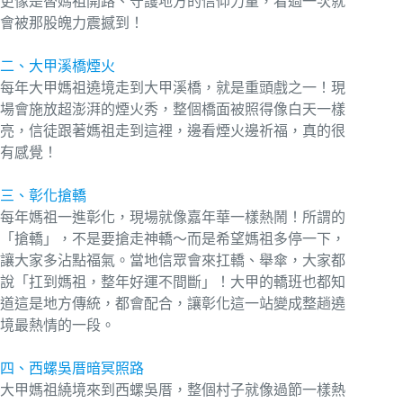
更像是替媽祖開路、守護地方的信仰力量，看過一次就
會被那股魄力震撼到！
二、大甲溪橋煙火
每年大甲媽祖遶境走到大甲溪橋，就是重頭戲之一！現
場會施放超澎湃的煙火秀，整個橋面被照得像白天一樣
亮，信徒跟著媽祖走到這裡，邊看煙火邊祈福，真的很
有感覺！
三、彰化搶轎
每年媽祖一進彰化，現場就像嘉年華一樣熱鬧！所謂的
「搶轎」，不是要搶走神轎～而是希望媽祖多停一下，
讓大家多沾點福氣。當地信眾會來扛轎、舉傘，大家都
說「扛到媽祖，整年好運不間斷」！大甲的轎班也都知
道這是地方傳統，都會配合，讓彰化這一站變成整趟遶
境最熱情的一段。
四、西螺吳厝暗冥照路
大甲媽祖繞境來到西螺吳厝，整個村子就像過節一樣熱