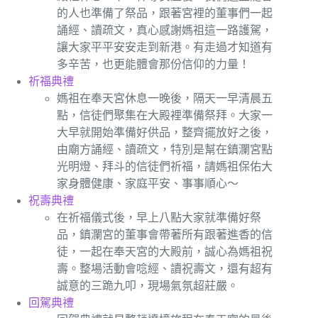
的人也準備了祭品，跟著宮裡的董事們一起
誦經、讀疏文，真心感謝媽祖這一路護駕，
讓大家平平安安走到新港。有走過才知道有
多辛苦，也更能體會那份信仰的力量！
祈福典禮
媽祖在奉天宮休息一晚後，隔天一早清晨五
點，信徒們聚集在大殿裡準備祭拜。大家一
大早就開始準備好供品，整齊擺放好之後，
由廟方誦經、讀疏文，特別是幫在鎮瀾宮點
光明燈、拜斗的信徒們祈福，請媽祖保佑大
家身體健康、家庭平安、事事順心～
祝壽典禮
在祈福儀式後，早上八點大家就準備好祭
品，鎮瀾宮的董事會帶著所有跟著進香的信
徒，一起在奉天宮的大殿前，誠心為媽祖祝
壽。整場活動會唸經、讀祝壽文，還有超有
誠意的三跪九叩，現場氣氛超莊嚴。
回駕典禮