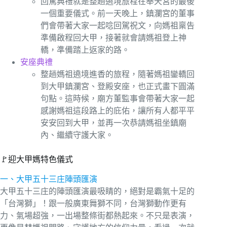
回駕典禮就是整趟遶境旅程在奉天宮的最後
一個重要儀式。前一天晚上，鎮瀾宮的董事
們會帶著大家一起唸回駕祝文，向媽祖稟告
準備啟程回大甲，接著就會請媽祖登上神
轎，準備踏上返家的路。
安座典禮
整趟媽祖遶境進香的旅程，隨著媽祖鑾轎回
到大甲鎮瀾宮、登殿安座，也正式畫下圓滿
句點。這時候，廟方董監事會帶著大家一起
感謝媽祖這段路上的庇佑，讓所有人都平平
安安回到大甲，並再一次恭請媽祖坐鎮廟
內、繼續守護大家。
🚩迎大甲媽特色儀式
一、大甲五十三庄陣頭匯演
大甲五十三庄的陣頭匯演最吸睛的，絕對是霸氣十足的
「台灣獅」！跟一般廣東舞獅不同，台灣獅動作更有
力、氣場超強，一出場整條街都熱起來。不只是表演，