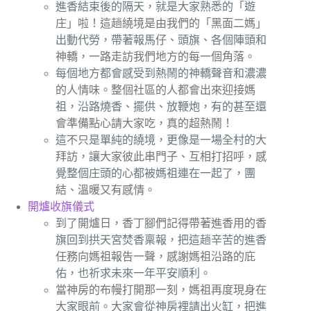
進香結束後的隔天，就是大家熟悉的「遊
庄」啦！這趟繞境是由我們的「黑面二媽」
出動代勞，帶著報馬仔、頭旗、各個陣頭和
神轎，一路走訪我們地方的每一個角落。
每個地方都會感受到熱鬧的神轎聲音和濃濃
的人情味。整個社區的人都會出來迎接媽
祖，沿路燒香、擺供、放鞭炮，有的甚至還
會準備點心請大家吃，真的超熱鬧！
這不只是單純的繞境，更像是一場全村的大
拜訪，讓大家彼此串門子、互相打招呼，感
覺整個庄頭的心都被媽祖連在一起了，團
結、溫暖又有感情。
開爐收旗儀式
到了開爐日，香丁腳們記得帶著進香用的香
旗回到拱天宮焚香稟報，把這趟辛苦的進香
任務向媽祖報告一聲，感謝媽祖沿路的庇
佑，也祈求未來一年平安順利。
當神房的布幔打開那一刻，媽祖再度現身在
大家眼前。大家會從神房裡請出火缸，把進