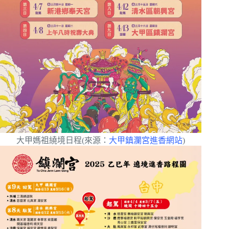
大甲媽祖繞境日程(來源：
大甲鎮瀾宮進香網站
)