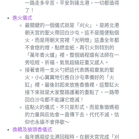
一路走多辛苦，平安到達北港，一切都值得
了！
進火儀式
最關鍵的一個儀式就是「刈火」，是將北港
朝天宮的聖火帶回白沙屯。這不是隨便點個
火，而是用朝天宮裡「光明燈」這盞全年都
不會熄的燈，點燃金紙，再引火到特別的
「萬年香火爐」裡，整個過程還有法師在一
旁唸經、祈福，氣氛超級莊重又感人。
接著會用一支火勺把這代表媽祖靈氣的聖
火，小心翼翼地引進白沙屯準備好的「火
缸」裡，最後封起來放進香擔裡，這整缸火
接下來就是大家整路護著的重點了，一路帶
回白沙屯都不能讓它熄滅！
這點火的儀式，不只是形式，而是象徵媽祖
的力量與庇佑會一直傳下去，代代不滅，信
仰也永遠不會停歇～
換轎及搶頭香儀式
每年媽祖從北港回程時，在朝天宮完成「刈