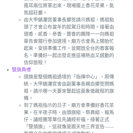
風耳兩位將軍出來，現場擺上香花茶果，氣
氛超莊嚴。
由大甲鎮瀾宮董事長擲筊請示媽祖，媽祖點
頭了才會公布當年的起駕日和時間。接著由
頭香、貳香、參香、贊香的團隊一一向媽祖
稟告會隨行參加遶境。廟方也會馬上開始忙
起來，安排準備工作，並開放全台的香客報
名，準備好一起出發走進這場熱血又感動的
信仰旅程！
豎旗典禮
頭旗是整個媽祖遶境的「指揮中心」，照傳
統，大甲鎮瀾宮會由副董事長親自擲筊問媽
祖，請示哪一天要來豎起這面象徵啟程的旗
幟。
到了媽祖指示的日子，廟方會準備好香花茶
果，在半夜子時，由頭旗組、祭典組、報馬
仔、誦經團等單位先誦經祈福，接著正式
「豎頭旗」，這就像是跟天地三界宣告——