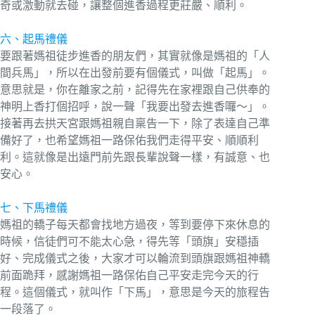
奇或激動就去碰，讓整個進香過程更莊嚴、順利。
六、起馬禮儀
要跟著媽祖徒步進香的朋友們，其實就像是媽祖的「人
間兵馬」，所以在出發前要有個儀式，叫做「起馬」。
意思就是，你在離家之前，記得先在家裡跟自己供奉的
神明上香打個招呼，說一聲「我要出發去進香囉～」。
接著再去拱天宮跟媽祖親自稟告一下，除了表達自己準
備好了，也希望媽祖一路保佑我們走得平安、順順利
利。這就像是出遠門前先跟長輩說聲一樣，有誠意、也
安心。
七、下馬禮儀
媽祖的轎子每天都會找地方過夜，等到要停下來休息的
時候，信徒們可不能太心急，得先等「頭旗」安穩插
好、完成儀式之後，大家才可以輪流到頭旗跟媽祖神轎
前面跪拜，感謝媽祖一路保佑自己平安走完今天的行
程。這個儀式，就叫作「下馬」，意思是今天的旅程告
一段落了。