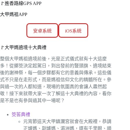
🚩進香路線GPS APP
大甲媽祖APP
安卓系統
iOS系統
🚩大甲媽遶境十大典禮
整個大甲媽祖遶境前後，光是正式儀式就有十大這麼
多！從擲筊決定起駕日，到出發前的豎頭旗、遶境結束
後的謝神祭，每一個步驟都有它的意義與傳承。這些儀
式不只是在走形式，而是媽祖信仰文化的精髓所在。參
與過一次的人都知道，現場的氛圍真的會讓人肅然起
敬！接下來就帶大家一次了解這十大典禮的內容，看你
是不是也有參與過其中一場呢？
筊筶典禮
元宵節這天大甲鎮瀾宮就會在大殿裡，恭請
正爐媽、副爐媽、湄洲媽，還有千里眼、順