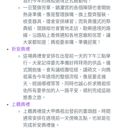
我們今年的媽祖遶境正式啟動啦！
一旦豎旗完畢，鎮瀾宮的各個陣頭也會開始
熱身準備，像是整理旗幟、換上整齊服裝、
檢查器具，還會安排練習；而負責儀式的祭
典組、頭旗組也會實地走訪、勘察遶境的路
線，沿路貼上香條通知各地宮廟和信眾，讓
大家都知道：媽祖要來囉，準備迎駕！
祈安典禮
這場典禮會安排在出發前一天的下午三點舉
行，大家記得要先準備好拜拜用的供品。儀
式開始後，會有誦經團唸經、讀疏文，向媽
祖稟告今年遶境的整個流程，像是要走幾
天、經過哪裡等等，同時也誠心祈求媽祖保
佑所有要參加的人一路平安、順利完成這趟
進香之旅。
上轎典禮
上轎典禮是大甲媽祖出發前的重頭戲，時間
通常安排在遶境前一天傍晚五點，也就是在
完成祈安典禮後。