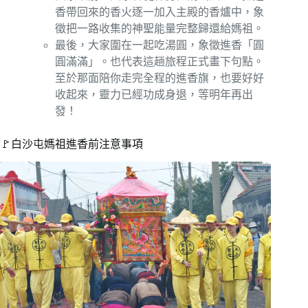
香帶回來的香火逐一加入主殿的香爐中，象
徵把一路收集的神聖能量完整歸還給媽祖。
最後，大家圍在一起吃湯圓，象徵進香「圓
圓滿滿」。也代表這趟旅程正式畫下句點。
至於那面陪你走完全程的進香旗，也要好好
收起來，靈力已經功成身退，等明年再出
發！
🚩白沙屯媽祖進香前注意事項