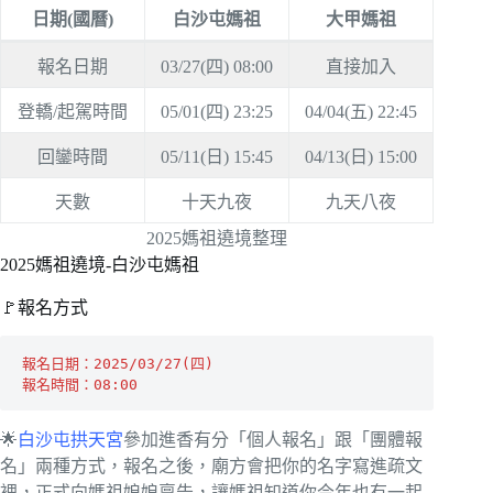
日期(國曆)
白沙屯媽祖
大甲媽祖
報名日期
03/27(四) 08:00
直接加入
登轎/起駕時間
05/01(四) 23:25
04/04(五) 22:45
回鑾時間
05/11(日) 15:45
04/13(日) 15:00
天數
十天九夜
九天八夜
2025媽祖遶境整理
2025媽祖遶境-白沙屯媽祖
🚩報名方式
報名日期：2025/03/27(四)
報名時間：08:00
🌟
白沙屯拱天宮
參加進香有分「個人報名」跟「團體報
名」兩種方式，報名之後，廟方會把你的名字寫進疏文
裡，正式向媽祖娘娘稟告，讓媽祖知道你今年也有一起