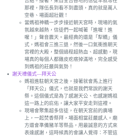
合點。接著，來自全台各地的信徒早就等在
那裡，隊伍長到看不到盡頭，真的就是萬人
空巷、場面超壯觀！
當媽祖神轎一步步接近朝天宮時，現場的氣
氛越來越熱，信徒們一起喊著「進喔！進
喔！」聲音震天。最經典的還是「犁轎」儀
式，媽祖會三進三退，然後一口氣衝進朝天
宮裡的大殿，整個過程超熱血、超感動，現
場真的每個人都雞皮疙瘩掉滿地，完全感受
到媽祖的莊嚴與氣勢！
謝天禮儀式—拜天公
媽祖進駐朝天宮之後，接著就會馬上進行
「拜天公」儀式，也就是我們常說的謝天
祭。這個儀式是為了感謝天公、也感謝媽祖
這一路上的庇佑，讓大家平安走到這裡。
現場會聚集超多信徒，在朝天宮前的廣場
上，一起焚香祭拜，場面相當莊嚴感人。廟
方還會準備豬羊等祭品，用最誠意的方式來
表達感謝，這時候真的會讓人覺得：不管這