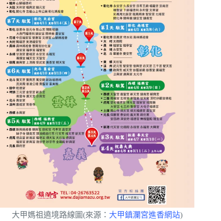
大甲媽祖遶境路線圖(來源：
大甲鎮瀾宮進香網站
)