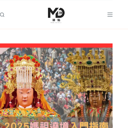
跳
至
主
要
內
容