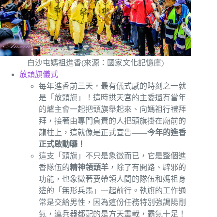
白沙屯媽祖進香(來源：國家文化記憶庫)
放頭旗儀式
每年進香前三天，最有儀式感的時刻之一就
是「放頭旗」！這時拱天宮的主委還有當年
的爐主會一起把頭旗舉起來、向媽祖行禮拜
拜，接著由專門負責的人把頭旗掛在廟前的
龍柱上，這就像是正式宣告——
今年的進香
正式啟動囉！
這支「頭旗」不只是象徵而已，它是整個進
香隊伍的
精神領頭羊
，除了有開路、辟邪的
功能，也象徵著要帶領人間的隊伍和媽祖身
邊的「無形兵馬」一起前行。執旗的工作通
常是交給男性，因為這份任務特別強調陽剛
氣，連兵器都配的是方天畫戟，霸氣十足！