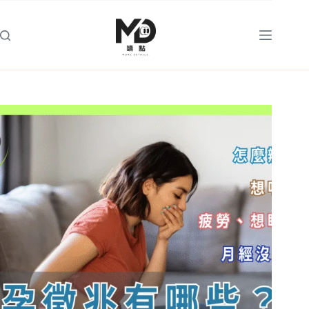
跳
至
主
要
內
容