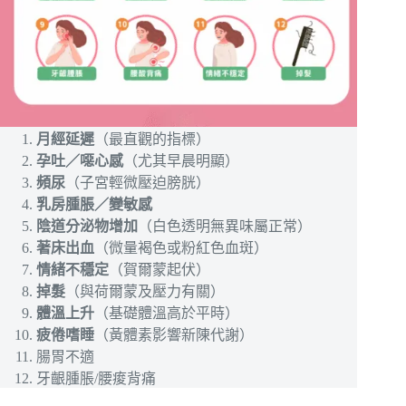
月經延遲
（最直觀的指標）
孕吐／噁心感
（尤其早晨明顯）
頻尿
（子宮輕微壓迫膀胱）
乳房腫脹／變敏感
陰道分泌物增加
（白色透明無異味屬正常）
著床出血
（微量褐色或粉紅色血斑）
情緒不穩定
（賀爾蒙起伏）
掉髮
（與荷爾蒙及壓力有關）
體溫上升
（基礎體溫高於平時）
疲倦嗜睡
（黃體素影響新陳代謝）
腸胃不適
牙齦腫脹/腰痠背痛