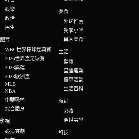
社會
娛樂
美食
政治
外送推薦
民生
獨家小吃
異國美食
體育
WBC世界棒球經典賽
生活
2026世界盃足球賽
健康
2028奧運
星座運勢
2028歐洲盃
優惠活動
MLB
生活百科
NBA
中華職棒
時尚
綜合體育
彩妝
穿搭美學
影視
必追夯劇
科技