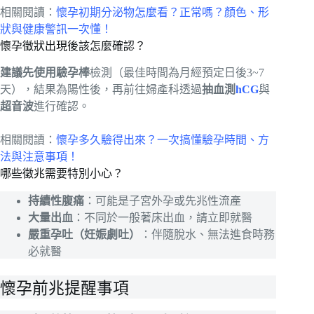
相關閱讀：
懷孕初期分泌物怎麼看？正常嗎？顏色、形
狀與健康警訊一次懂！
懷孕徵狀出現後該怎麼確認？
建議先使用驗孕棒
檢測（最佳時間為月經預定日後3~7
天），結果為陽性後，再前往婦產科透過
抽血測
hCG
與
超音波
進行確認。
相關閱讀：
懷孕多久驗得出來？一次搞懂驗孕時間、方
法與注意事項！
哪些徵兆需要特別小心？
持續性腹痛
：可能是子宮外孕或先兆性流產
大量出血
：不同於一般著床出血，請立即就醫
嚴重孕吐（妊娠劇吐）
：伴隨脫水、無法進食時務
必就醫
懷孕前兆提醒事項