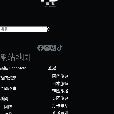
找
不
到
符
網站地圖
合
條
讀點 ReadMore
旅遊
件
國內旅遊
的
熱門話題
日本旅遊
結
奇聞趣事
果
韓國旅遊
泰國旅遊
新聞
打卡景點
國際
旅遊資訊