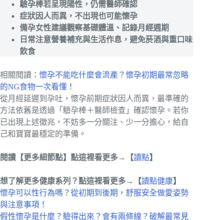
驗孕棒若呈現陽性，仍需醫師確認
症狀因人而異，不出現也可能懷孕
備孕女性建議觀察基礎體溫、記錄月經週期
日常注意營養補充與生活作息，避免菸酒與重口味
飲食
相關閱讀：
懷孕不能吃什麼會流產？懷孕初期最常忽略
的NG食物一次看懂！
從月經延遲到孕吐，懷孕前期症狀因人而異，最準確的
方法依舊是透過「驗孕棒＋醫師檢查」確認懷孕。若你
已出現上述徵兆，不妨多一分關注、少一分擔心，給自
己和寶寶最穩定的準備。
閱讀【更多細節點】點這裡看更多→【
讀點
】
想了解更多健康系列？點這裡看更多→【
讀點健康
】
懷孕可以性行為嗎？從初期到後期，舒服安全做愛姿勢
與注意事項！
假性懷孕是什麼？驗得出來？會有兩條線？破解最常見