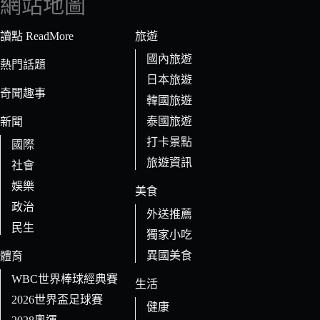
網站地圖
合
條
讀點 ReadMore
旅遊
件
國內旅遊
的
熱門話題
日本旅遊
結
奇聞趣事
果
韓國旅遊
泰國旅遊
新聞
打卡景點
國際
旅遊資訊
社會
娛樂
美食
政治
外送推薦
民生
獨家小吃
異國美食
體育
WBC世界棒球經典賽
生活
2026世界盃足球賽
健康