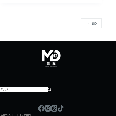
下一頁
找
不
到
符