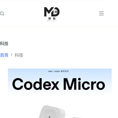
跳
至
主
要
內
容
科技
首頁
科技