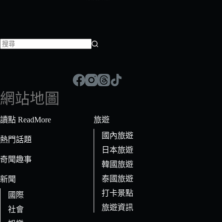
找
不
到
符
網站地圖
合
條
讀點 ReadMore
旅遊
件
國內旅遊
的
熱門話題
日本旅遊
結
奇聞趣事
果
韓國旅遊
泰國旅遊
新聞
打卡景點
國際
旅遊資訊
社會