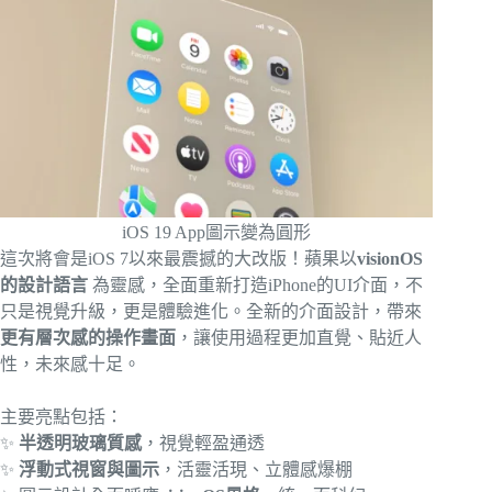
iOS 19 App圖示變為圓形
這次將會是iOS 7以來最震撼的大改版！蘋果以
visionOS
的設計語言
為靈感，全面重新打造iPhone的UI介面，不
只是視覺升級，更是體驗進化。全新的介面設計，帶來
更有層次感的操作畫面
，讓使用過程更加直覺、貼近人
性，未來感十足。
主要亮點包括：
✨
半透明玻璃質感
，視覺輕盈通透
✨
浮動式視窗與圖示
，活靈活現、立體感爆棚