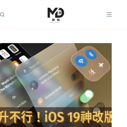
跳
至
主
要
內
容