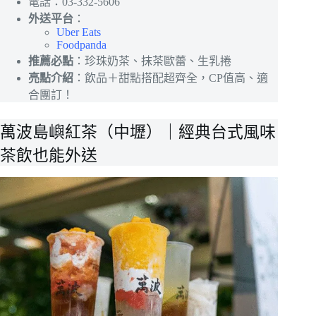
電話：03-332-5606
外送平台
：
Uber Eats
Foodpanda
推薦必點
：珍珠奶茶、抹茶歐蕾、生乳捲
亮點介紹
：飲品＋甜點搭配超齊全，CP值高、適
合團訂！
萬波島嶼紅茶（中壢）｜經典台式風味
茶飲也能外送