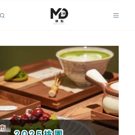
跳
至
主
要
內
容