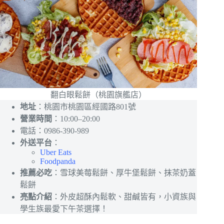
翻白眼鬆餅（桃園旗艦店）
地址
：桃園市桃園區經國路801號
營業時間
：10:00–20:00
電話：0986-390-989
外送平台
：
Uber Eats
Foodpanda
推薦必吃
：雪球美莓鬆餅、厚牛堡鬆餅、抹茶奶蓋
鬆餅
亮點介紹
：外皮超酥內鬆軟、甜鹹皆有，小資族與
學生族最愛下午茶選擇！