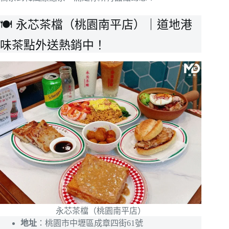
🍽️ 永芯茶檔（桃園南平店）｜道地港
味茶點外送熱銷中！
永芯茶檔（桃園南平店）
地址
：桃園市中壢區成章四街61號