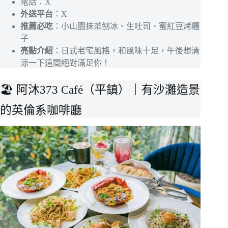
電話：X
外送平台
：X
推薦必吃
：小山園抹茶刨冰、生吐司、蜜紅豆烤糰
子
亮點介紹
：日式老宅風格，和風味十足，午後想清
涼一下這間絕對滿足你！
🏖 阿沐373 Café（平鎮）｜有沙灘造景
的英倫系咖啡廳