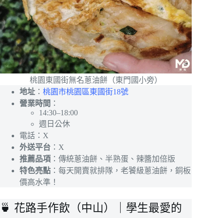
桃園東國街無名蔥油餅（東門國小旁）
地址
：
桃園市桃園區東國街18號
營業時間
：
14:30–18:00
週日公休
電話：X
外送平台
：X
推薦品項
：傳統蔥油餅、半熟蛋、辣醬加倍版
特色亮點
：每天開賣就排隊，老饕級蔥油餅，銅板
價高水準！
🍵 花路手作飲（中山）｜學生最愛的