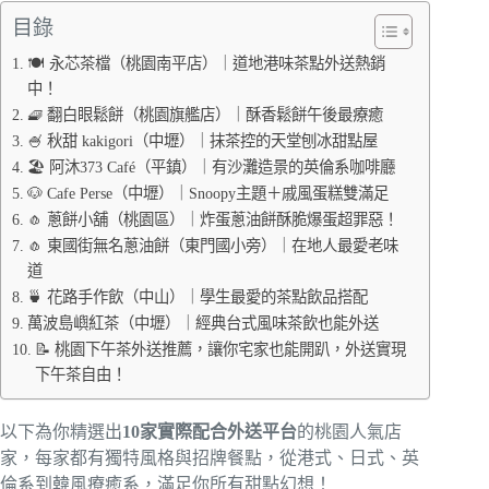
目錄
🍽️ 永芯茶檔（桃園南平店）｜道地港味茶點外送熱銷
中！
🧇 翻白眼鬆餅（桃園旗艦店）｜酥香鬆餅午後最療癒
🍧 秋甜 kakigori（中壢）｜抹茶控的天堂刨冰甜點屋
🏖 阿沐373 Café（平鎮）｜有沙灘造景的英倫系咖啡廳
🐶 Cafe Perse（中壢）｜Snoopy主題＋戚風蛋糕雙滿足
🧄 蔥餅小舖（桃園區）｜炸蛋蔥油餅酥脆爆蛋超罪惡！
🧄 東國街無名蔥油餅（東門國小旁）｜在地人最愛老味
道
🍵 花路手作飲（中山）｜學生最愛的茶點飲品搭配
萬波島嶼紅茶（中壢）｜經典台式風味茶飲也能外送
📝 桃園下午茶外送推薦，讓你宅家也能開趴，外送實現
下午茶自由！
以下為你精選出
10家實際配合外送平台
的桃園人氣店
家，每家都有獨特風格與招牌餐點，從港式、日式、英
倫系到韓風療癒系，滿足你所有甜點幻想！