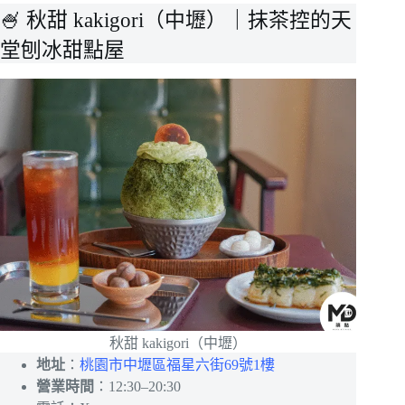
🍧 秋甜 kakigori（中壢）｜抹茶控的天
堂刨冰甜點屋
秋甜 kakigori（中壢）
地址
：
桃園市中壢區福星六街69號1樓
營業時間
：12:30–20:30