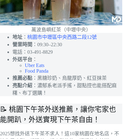
萬波島嶼紅茶（中壢中央）
地址
：
桃園市中壢區中央西路二段12號
營業時間
：09:30–22:30
電話：03-491-8829
外送平台
：
Uber Eats
Food Panda
推薦必點
：黑糖珍奶、烏龍厚奶、紅豆抹茶
亮點介紹
：濃郁系老派手搖，甜點控也能搭配麻
糬、布丁選購！
📝 桃園下午茶外送推薦，讓你宅家也
能開趴，外送實現下午茶自由！
2025想找外送下午茶不求人！這10家桃園在地名店，不