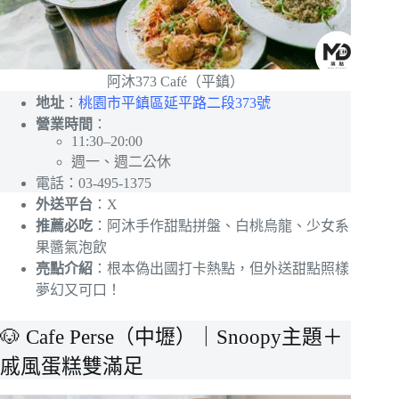
阿沐373 Café（平鎮）
地址
：
桃園市平鎮區延平路二段373號
營業時間
：
11:30–20:00
週一、週二公休
電話：03-495-1375
外送平台
：X
推薦必吃
：阿沐手作甜點拼盤、白桃烏龍、少女系
果醬氣泡飲
亮點介紹
：根本偽出國打卡熱點，但外送甜點照樣
夢幻又可口！
🐶 Cafe Perse（中壢）｜Snoopy主題＋
戚風蛋糕雙滿足