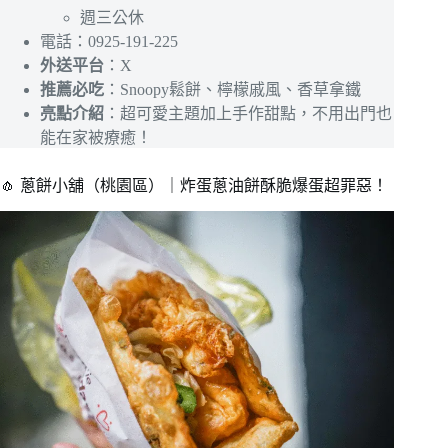
週三公休
電話：0925-191-225
外送平台
：X
推薦必吃
：Snoopy鬆餅、檸檬戚風、香草拿鐵
亮點介紹
：超可愛主題加上手作甜點，不用出門也
能在家被療癒！
🧄 蔥餅小舖（桃園區）｜炸蛋蔥油餅酥脆爆蛋超罪惡！