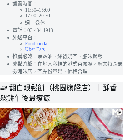
營業時間
：
11:30–15:00
17:00–20:30
週二公休
電話：03-434-1913
外送平台
：
Foodpanda
Uber Eats
推薦必吃
：菠蘿油、絲襪奶茶、臘味煲飯
亮點介紹
：在地人激推的港式茶餐廳，藝文特區最
夯港味店，茶點份量足、價格合理！
🧇 翻白眼鬆餅（桃園旗艦店）｜酥香
鬆餅午後最療癒