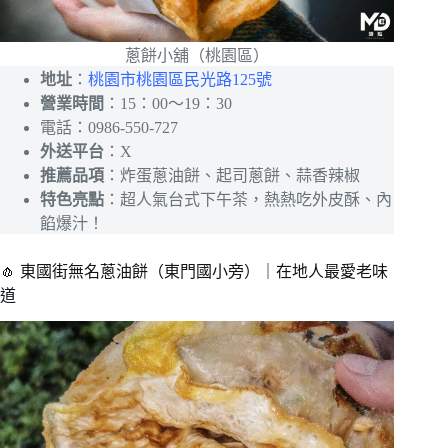
蔥餅小舖（桃園區）
地址
：
桃園市桃園區民光路125號
營業時間
：15：00～19：30
電話：0986-550-727
外送平台
：X
推薦品項
：炸蛋蔥油餅、起司蔥餅、蒜香辣椒
特色亮點
：超人氣台式下午茶，熱熱吃外皮酥、內
餡爆汁！
🧄 東國街無名蔥油餅（東門國小旁）｜在地人最愛老味
道