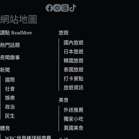
到
符
網站地圖
合
條
讀點 ReadMore
旅遊
件
國內旅遊
的
熱門話題
日本旅遊
結
奇聞趣事
果
韓國旅遊
泰國旅遊
新聞
打卡景點
國際
旅遊資訊
社會
娛樂
美食
政治
外送推薦
民生
獨家小吃
異國美食
體育
WBC世界棒球經典賽