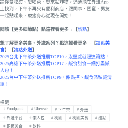
論你愛吃甜、想喝茶、想來點炸物，通通能在外送App
上找到，下午不再只有便利商店，跟同事、閨蜜、男友
一起點起來，療癒身心從現在開始！
閱讀【更多細節點】點這裡看更多→【
讀點
】
想了解更多美食、外送系列？點這裡看更多→【
讀點
美
食
】【
讀點
外送
】
2025台北下午茶外送推薦TOP10，沒靈感就照這篇點！
2025高雄下午茶外送推薦TOP17，鹹食甜食一網打盡懶
人包！
2025台中下午茶外送推薦TOP9，甜點控、鹹食派私藏清
單！
標籤
#
Foodpanda
#
Ubereats
#
下午茶
#
外送
#
外送平台
#
懶人包
#
桃園
#
桃園美食
#
甜點
#
銅板美食
#
飲料