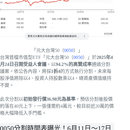
「元大台灣50（
0050
）」
台灣首檔市值型ETF「元大台灣50（
0050
）」於
2025年4
月24日召開受益人會議
，以
94.2%的高贊成率
通過分割
議案。依公告內容，將採
1拆4
的方式執行分割，未來每
股淨值將除以4、投資人持股數乘以4，總資產價值維持
不變。
此次分割以
初始發行價36.98元為基準
，預估分割後股價
約落在40元上下，一張僅需約4萬元，較目前近20萬的價
格大幅降低入手門檻。
0050分割時間表曝光！6月11日～17日