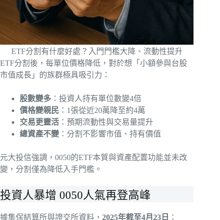
ETF分割有什麼好處？入門門檻大降、流動性提升
ETF分割後，每單位價格降低，對於想「小額參與台股
市值成長」的族群極具吸引力：
股數變多
：投資人持有單位數變4倍
價格變親民
：1張從近20萬降至約4萬
交易更靈活
：預期流動性與交易量提升
總資產不變
：分割不影響市值、持有價值
元大投信強調，0050的ETF本質與資產配置功能並未改
變，分割僅為降低入手門檻。
投資人暴增 0050人氣再登高峰
據集保結算所與證交所資料，
2025年截至4月23日
：