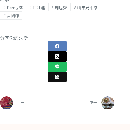
標籤
#
Energy隊
#
世壯運
#
周思齊
#
山羊兄弟隊
#
高國輝
分享你的喜愛
上一
下一