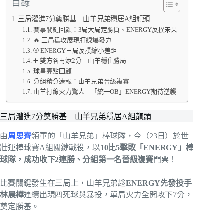
目錄
三局灌進7分奠勝基 山羊兄弟穩居A組龍頭
賽事關鍵回顧：3局大局定勝負、ENERGY反撲未果
🔥 三局猛攻展現打線爆發力
⚾ ENERGY三局反撲縮小差距
➕ 雙方各再添2分 山羊穩住勝局
球星亮點回顧
分組積分速報：山羊兄弟晉級複賽
山羊打線火力驚人 「統一OB」ENERGY期待逆襲
三局灌進7分奠勝基 山羊兄弟穩居A組龍頭
由
周思齊
領軍的「山羊兄弟」棒球隊，今（23日）於世
壯運棒球賽A組關鍵戰役，以
10比5擊敗「ENERGY」棒
球隊，成功收下2連勝、分組第一名晉級複賽
門票！
比賽關鍵發生在三局上，山羊兄弟趁
ENERGY先發投手
林晨樺
連續出現四死球與暴投，單局火力全開攻下7分，
奠定勝基。