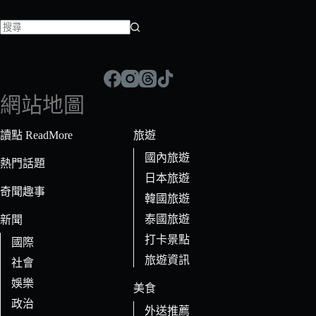
找
不
到
符
網站地圖
合
條
讀點 ReadMore
旅遊
件
國內旅遊
的
熱門話題
日本旅遊
結
奇聞趣事
果
韓國旅遊
泰國旅遊
新聞
打卡景點
國際
旅遊資訊
社會
娛樂
美食
政治
外送推薦