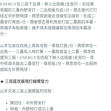
ENERGY在三局下反撲，無人出局連2支安打，包括黃
恩賜的三壘內野安打，二出局後先追1分，鄧志偉代打打
成左中外野飛球，周思齊跑過去滑接但沒接到，形成二
壘安打再追1分，隨後鄧志偉利用安打從二壘跑回本壘，
與捕手有點衝撞，捕手球未接穩讓鄧志偉滑回本壘得
分。
山羊兄弟在四局上再有攻勢，單局打進2分，周思齊在一
出局一、三壘有人時打擊，一壘跑者盜上二壘，周思齊
遭到三振。ENERGY在四局下無人出局連3支安打，其
中蔡森夫敲出二壘安打，單局扳2分，周思齊在一出局時
接殺左外野飛球。
🔥 三局猛攻展現打線爆發力
山羊兄弟三局上展開猛烈攻勢：
陳冠任、中外野安打
林瀚、內野短打成功上壘