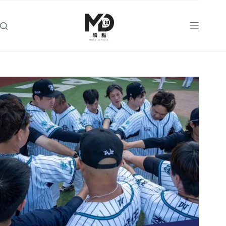
跳
至
主
要
內
容