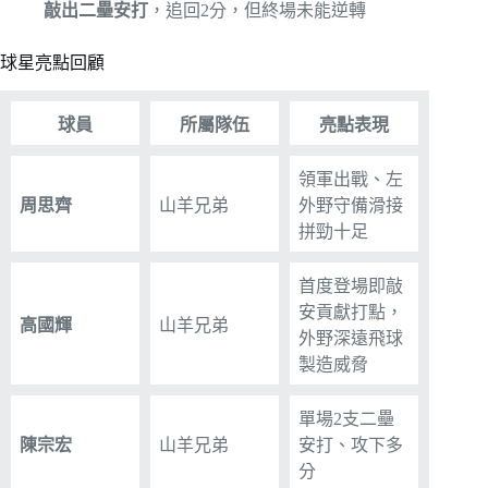
敲出二壘安打
，追回2分，但終場未能逆轉
球星亮點回顧
球員
所屬隊伍
亮點表現
領軍出戰、左
周思齊
山羊兄弟
外野守備滑接
拼勁十足
首度登場即敲
安貢獻打點，
高國輝
山羊兄弟
外野深遠飛球
製造威脅
單場2支二壘
陳宗宏
山羊兄弟
安打、攻下多
分