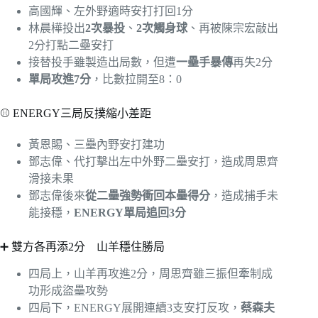
高國輝、左外野適時安打打回1分
林晨樺投出
2次暴投
、
2次觸身球
、再被陳宗宏敲出
2分打點二壘安打
接替投手雖製造出局數，但遭
一壘手暴傳
再失2分
單局攻進7分
，比數拉開至8：0
⚾ ENERGY三局反撲縮小差距
黃恩賜、三壘內野安打建功
鄧志偉、代打擊出左中外野二壘安打，造成周思齊
滑接未果
鄧志偉後來
從二壘強勢衝回本壘得分
，造成捕手未
能接穩，
ENERGY單局追回3分
➕ 雙方各再添2分 山羊穩住勝局
四局上，山羊再攻進2分，周思齊雖三振但牽制成
功形成盜壘攻勢
四局下，ENERGY展開連續3支安打反攻，
蔡森夫