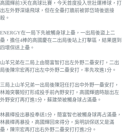
高國輝前3天在高球比賽，今天首度投入世壯運棒球，打
出左外野深遠飛球，但在全壘打牆前被郭岱琦後退接
殺。
ENERGY在一局下先被觸身球上壘，一出局後盜上二
壘，擔任4棒的高國慶在二出局後站上打擊區，結果選到
四壞保送上壘。
山羊兄弟在二局上由簡富智打出左外野二壘安打，二出
局後陳宗宏再打出左中外野二壘安打，率先攻進1分。
三局上山羊兄弟一出局後陳冠任打出中外野一壘安打，
林瀚突襲短打形成投手前內野安打，高國輝適時敲出左
外野安打再打進1分，蘇建榮被觸身球占滿壘。
林晨樺投出暴投奉送1分，簡富智也被觸身球再占滿壘，
林晨樺再暴投，高國輝回來得分，吳明訓保送又是滿
壘，陳宗宏再打出右外野二壘安打打進2分。