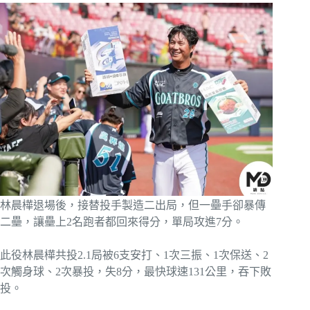
林晨樺退場後，接替投手製造二出局，但一壘手卻暴傳
二壘，讓壘上2名跑者都回來得分，單局攻進7分。
此役林晨樺共投2.1局被6支安打、1次三振、1次保送、2
次觸身球、2次暴投，失8分，最快球速131公里，吞下敗
投。