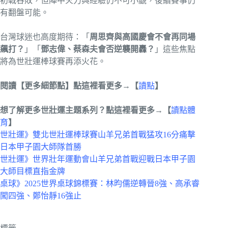
初戰吞敗，但陣中火力與經驗仍不可小覷，後續賽事仍
有翻盤可能。
台灣球迷也高度期待：「
周思齊與高國慶會不會再同場
飆打？
」「
鄧志偉、蔡森夫會否逆襲開轟？
」這些焦點
將為世壯運棒球賽再添火花。
閱讀【更多細節點】點這裡看更多→【
讀點
】
想了解更多世壯運主題系列？點這裡看更多→【
讀點體
育
】
世壯運》雙北世壯運棒球賽山羊兄弟首戰猛攻16分痛擊
日本甲子園大師隊首勝
世壯運》世界壯年運動會山羊兄弟首戰迎戰日本甲子園
大師目標直指金牌
桌球》2025世界桌球錦標賽：林昀儒逆轉晉8強、高承睿
闖四強、鄭怡靜16強止