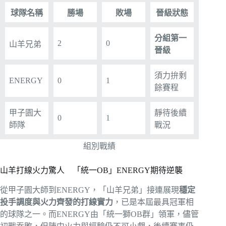
球隊名稱
勝場
敗場
晉級狀態
分組第一
2
0
山羊兄弟
晉級
須力拚剩
ENERGY
0
1
餘賽程
甲子園大
靜待後續
0
1
師隊
戰況
組別戰績
山羊打線火力驚人 「統一OB」ENERGY期待逆襲
從甲子園大師到ENERGY，「山羊兄弟」接連展現
穩定
投手調度與火力齊發的打線實力
，已是本屆最具冠軍相
的球隊之一。而ENERGY由「統一獅OB群」領軍，儘管