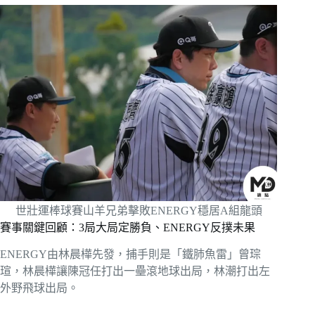
世壯運棒球賽山羊兄弟擊敗ENERGY穩居A組龍頭
賽事關鍵回顧：3局大局定勝負、ENERGY反撲未果
ENERGY由林晨樺先發，捕手則是「鐵肺魚雷」曾琮
瑄，林晨樺讓陳冠任打出一壘滾地球出局，林潮打出左
外野飛球出局。