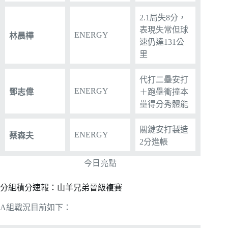
2.1局失8分，
表現失常但球
ENERGY
林晨樺
速仍達131公
里
代打二壘安打
ENERGY
鄧志偉
＋跑壘衝撞本
壘得分秀體能
關鍵安打製造
ENERGY
蔡森夫
2分進帳
今日亮點
分組積分速報：山羊兄弟晉級複賽
A組戰況目前如下：