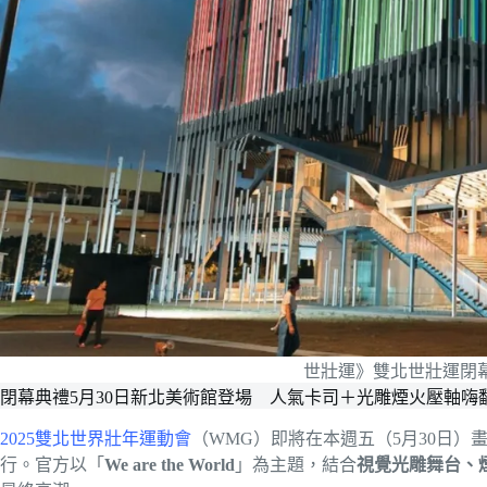
世壯運》雙北世壯運閉
閉幕典禮5月30日新北美術館登場 人氣卡司＋光雕煙火壓軸嗨
2025雙北世界壯年運動會
（WMG）即將在本週五（5月30日）
行。官方以「
We are the World
」為主題，結合
視覺光雕舞台、