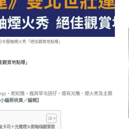
分半壓軸煙火秀「絕佳觀賞地點曝」
佳觀賞地點曝」
nergy、妮妃雅・瘋與草屯囝仔，還有光雕、煙火秀及主題
小編蔡桃貴／編輯】
人氣卡司＋光雕煙火壓軸嗨翻鶯歌