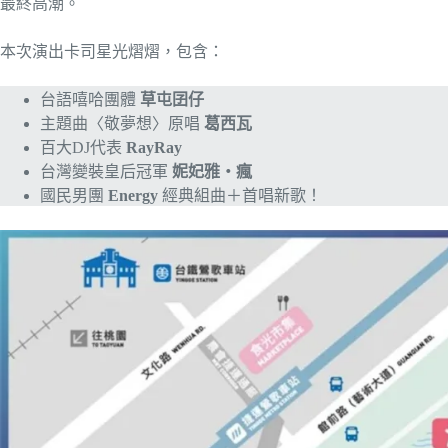
最終高潮。
本次演出卡司星光熠熠，包含：
台語嘻哈團體
草屯囝仔
主題曲〈敬夢想〉原唱
葛西瓦
百大DJ代表
RayRay
台灣變裝皇后冠軍
妮妃雅・瘋
國民男團
Energy
經典組曲＋首唱新歌！