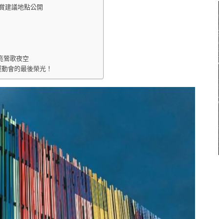
賞建議地點公開
亮鶯歌夜空
運動會的最後榮光！