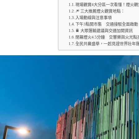
現場觀賞4大分區一次看懂！煙火觀
🎆 三大推薦煙火觀賞地點：
入場動線與注意事項
下午3點開市集 交通接駁全面啟動
🚆 大眾運輸建議與交通加開資訊
閉幕煙火4.5分鐘 交響樂與火光點
全民共襄盛舉，一起見證世界壯年