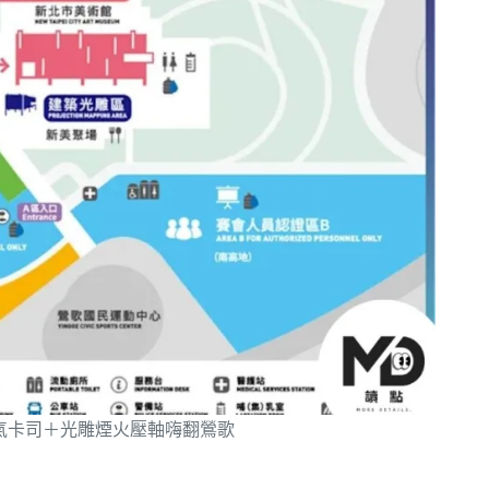
氣卡司＋光雕煙火壓軸嗨翻鶯歌