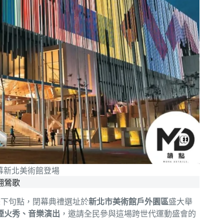
幕新北美術館登場
翻鶯歌
畫下句點，閉幕典禮選址於
新北市美術館戶外園區
盛大舉
煙火秀、音樂演出
，邀請全民參與這場跨世代運動盛會的