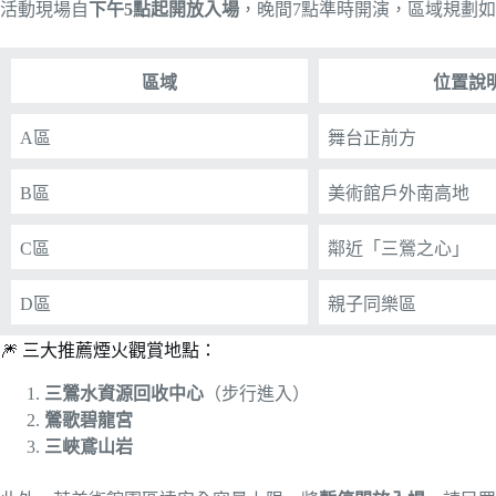
活動現場自
下午5點起開放入場
，晚間7點準時開演，區域規劃
區域
位置說
A區
舞台正前方
B區
美術館戶外南高地
C區
鄰近「三鶯之心」
D區
親子同樂區
🎆 三大推薦煙火觀賞地點：
三鶯水資源回收中心
（步行進入）
鶯歌碧龍宮
三峽鳶山岩