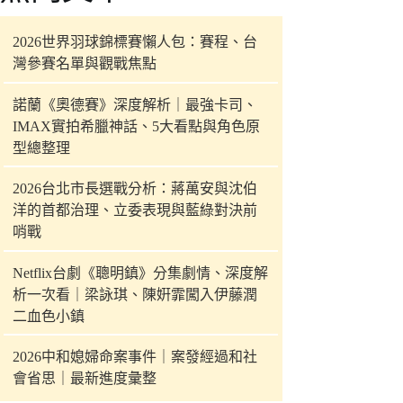
件
的
2026世界羽球錦標賽懶人包：賽程、台
結
灣參賽名單與觀戰焦點
果
諾蘭《奧德賽》深度解析｜最強卡司、
IMAX實拍希臘神話、5大看點與角色原
型總整理
2026台北市長選戰分析：蔣萬安與沈伯
洋的首都治理、立委表現與藍綠對決前
哨戰
Netflix台劇《聰明鎮》分集劇情、深度解
析一次看｜梁詠琪、陳姸霏闖入伊藤潤
二血色小鎮
2026中和媳婦命案事件｜案發經過和社
會省思｜最新進度彙整