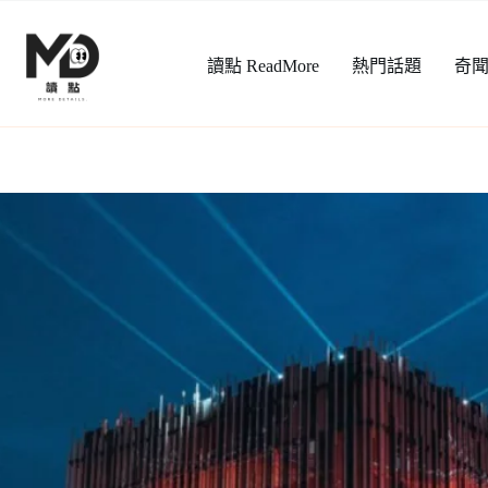
跳
至
讀點 ReadMore
熱門話題
奇
主
要
內
容