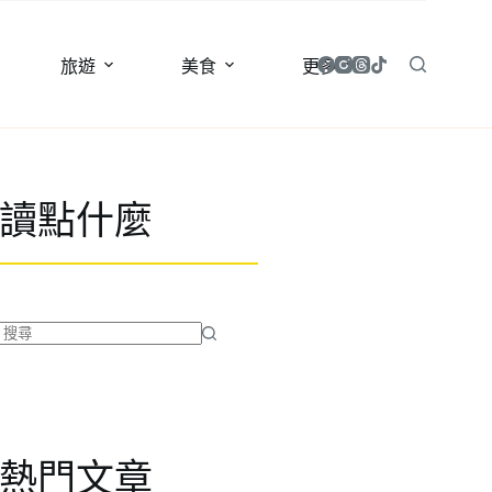
旅遊
美食
更多
讀點什麼
找
不
到
符
合
熱門文章
條