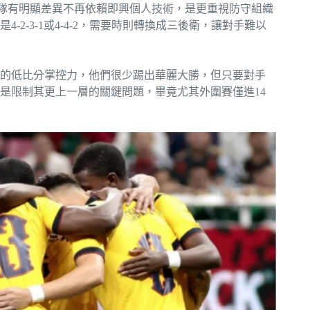
去南美球隊有明顯差異不再依賴即興個人技術，是更重視防守組織
2-3-1或4-4-2，需要時則轉換成三後衛，讓對手難以
的低比分掌控力，他們很少踢出華麗大勝，但只要對手
是限制其更上一層的關鍵問題，畢竟尤其外圍賽僅進14