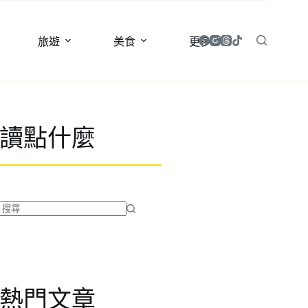
旅遊
美食
更多
讀點什麼
找
不
到
符
合
熱門文章
條