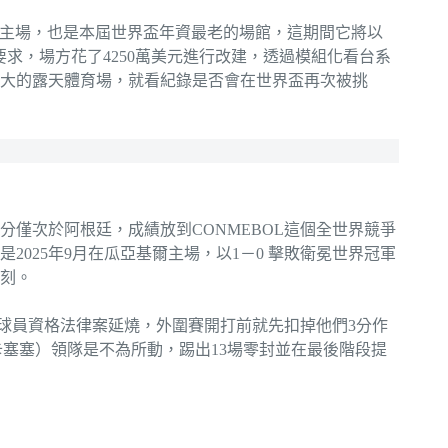
城酋長隊的主場，也是本屆世界盃年資最老的場館，這期間它將以
球場規格的要求，場方花了4250萬美元進行改建，透過模組化看台系
最大的露天體育場，就看紀錄是否會在世界盃再次被挑
分僅次於阿根廷，成績放到CONMEBOL這個全世界競爭
025年9月在瓜亞基爾主場，以1－0 擊敗衛冕世界冠軍
刻。
illo球員資格法律案延燒，外圍賽開打前就先扣掉他們3分作
蒂安・貝卡塞塞）領隊是不為所動，踢出13場零封並在最後階段提