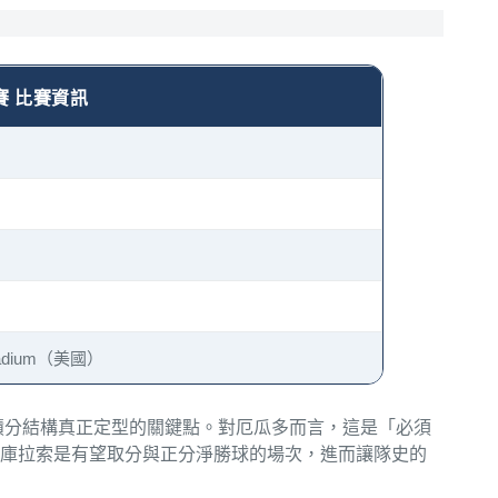
賽 比賽資訊
tadium（美國）
積分結構真正定型的關鍵點。對厄瓜多而言，這是「必須
庫拉索是有望取分與正分淨勝球的場次，進而讓隊史的