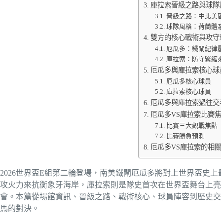
庫拉索晉級之路與球隊
晉級之路：中北美
球隊風格：荷蘭體
雙方的核心戰術與攻守
厄瓜多：鐵閘紀律
庫拉索：防守緊縮
厄瓜多與庫拉索核心球
厄瓜多核心球員
庫拉索核心球員
厄瓜多與庫拉索過往交
厄瓜多VS庫拉索比賽
比賽三大觀戰焦點
比賽勝負預測
厄瓜多VS庫拉索的相關
2026世界盃E組第二輪登場，南美鐵閘厄瓜多將對上世界盃史
攻火力來抗衡象牙海岸，庫拉索則是隊史首次在世界盃舞台上亮
會。本篇從場館資訊、晉級之路、戰術核心、球員陣容到歷史交
馬的對決。