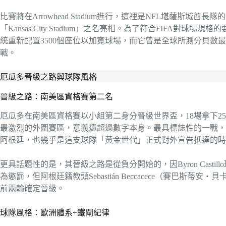
比賽將在Arrowhead Stadium進行，這裡是NFL堪薩斯
「Kansas City Stadium」之名亮相。為了符合FIFA對
統重新配置3500個座位以加寬球場，而它曾是全球所測分貝數
戰。
厄瓜多晉級之路與球隊風格
晉級之路：南美區資格賽第二名
厄瓜多在南美區資格賽以小組第二身分晉級世界盃，18場拿下25
最激烈的外圍賽區，意義遠超過數字本身。最具標誌性的一戰，是2
阿根廷，也幾乎是這支球隊「黃金世代」正式對外宣告抵達的時
更具話題性的是，其晉級之路是從負分開始的，因Byron Cast
為懲罰，但阿根廷籍教頭Sebastián Beccacece（賽巴斯
前兩輪確定晉級。
球隊風格：歐洲體系+鐵閘紀律