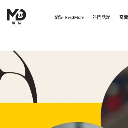
跳
至
讀點 ReadMore
熱門話題
奇
主
要
內
容