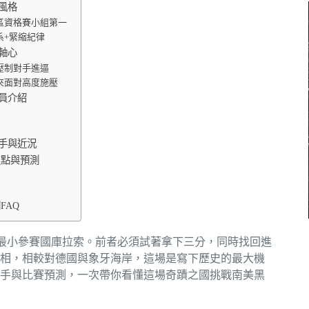
風格
區資格賽小組第一
系+緊縮紀律
軸心
壓制對手進逼
來面對高度施壓
員介紹
手與近況
焦點與預測
FAQ
上最小參賽國庫拉索。前者必須試著拿下三分，同時找回進
相，相較對德國與象牙海岸，這場是寫下歷史的最大機
手與比賽預測，一次帶你看懂這場奇蹟之國挑戰南美黑