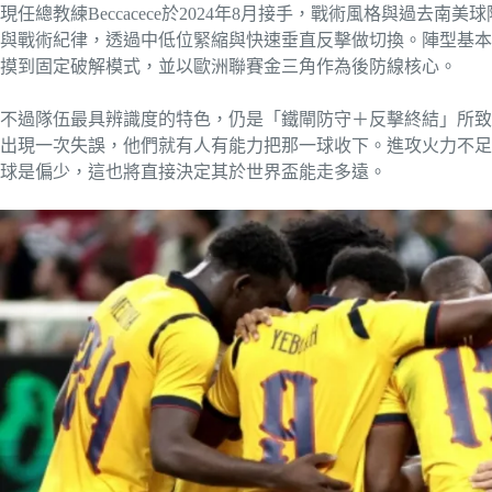
現任總教練Beccacece於2024年8月接手，戰術風格與過
與戰術紀律，透過中低位緊縮與快速垂直反擊做切換。陣型基本是4-
摸到固定破解模式，並以歐洲聯賽金三角作為後防線核心。
不過隊伍最具辨識度的特色，仍是「鐵閘防守＋反擊終結」所致
出現一次失誤，他們就有人有能力把那一球收下。進攻火力不足
球是偏少，這也將直接決定其於世界盃能走多遠。