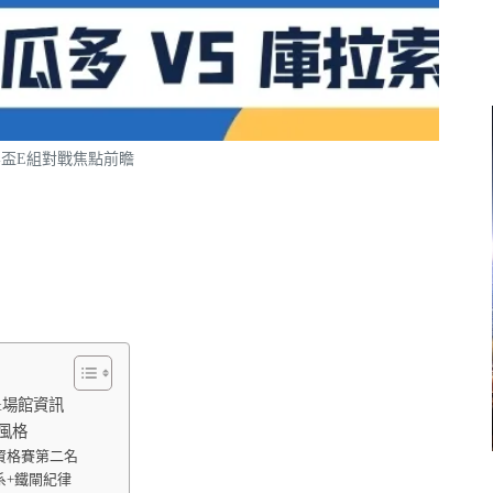
界盃E組對戰焦點前瞻
&場館資訊
風格
資格賽第二名
系+鐵閘紀律