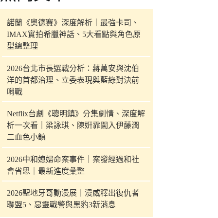
件
的
諾蘭《奧德賽》深度解析｜最強卡司、
結
IMAX實拍希臘神話、5大看點與角色原
果
型總整理
2026台北市長選戰分析：蔣萬安與沈伯
洋的首都治理、立委表現與藍綠對決前
哨戰
Netflix台劇《聰明鎮》分集劇情、深度解
析一次看｜梁詠琪、陳姸霏闖入伊藤潤
二血色小鎮
2026中和媳婦命案事件｜案發經過和社
會省思｜最新進度彙整
2026聖地牙哥動漫展｜漫威釋出復仇者
聯盟5、惡靈戰警與黑豹3新消息