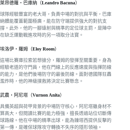
萊昂德羅・巴庫納（
Leandro Bacuna
）
球隊經驗豐富的老大哥，負責中場的對抗與平衡，巴庫
納體能覆蓋範圍極廣，能在防守端提供強大的對抗支
撐。此外，他的一腳遠射與精準的定位球主罰，是陣中
在缺乏運動戰進攻時的另一項取分法寶。
埃洛伊・羅姆（
Eloy Room
）
這場比賽庫拉索若想搶分，羅姆的發揮至關重要，身為
經驗老道的守門員，他在門線上的反應速度與指揮防線
的能力，是他們後場防守的最後防線。面對德國隊狂轟
濫炸時，他的神級撲救將決定比賽懸念。
武農・阿尼塔（
Vurnon Anita
）
具備英超與荷甲背景的中場防守核心，阿尼塔雖身材不
算高大，但閱讀比賽的能力極強，擅長透過站位切斷傳
球路線。他在中場的精準出球，能為鐘塔西提供反擊的
第一傳，是確保球隊攻守轉換不失序的隱形領袖。