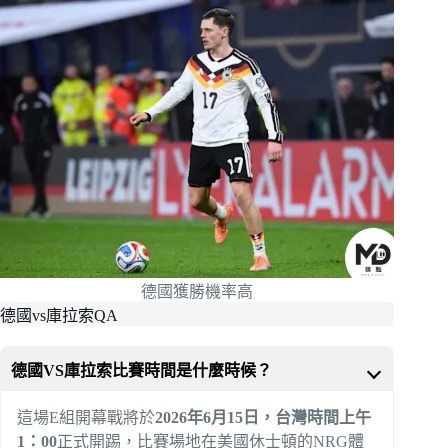
德國獲勝機率高
德國vs庫拉索QA
德國VS庫拉索比賽時間是什麼時候？
這場E組開幕戰將於
2026年6月15日，台灣時間上午
1：00
正式開踢，比賽場地在美國休士頓的NRG體