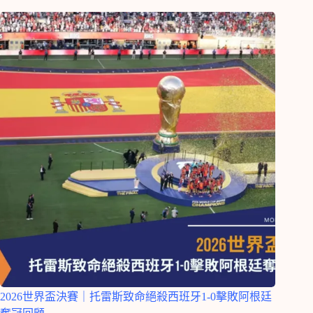
2026世界盃決賽｜托雷斯致命絕殺西班牙1-0擊敗阿根廷