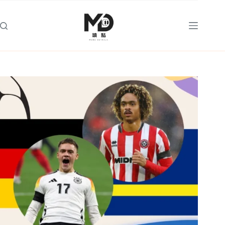
跳
至
主
要
內
容