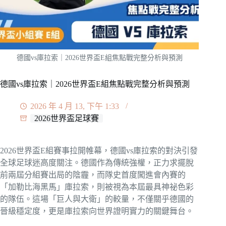
德國vs庫拉索｜2026世界盃E組焦點戰完整分析與預測
德國vs庫拉索｜2026世界盃E組焦點戰完整分析與預測
2026 年 4 月 13, 下午 1:33
2026世界盃足球賽
2026世界盃E組賽事拉開帷幕，德國vs庫拉索的對決引發
全球足球迷高度關注。德國作為傳統強權，正力求擺脫
前兩屆分組賽出局的陰霾，而隊史首度闖進會內賽的
「加勒比海黑馬」庫拉索，則被視為本屆最具神祕色彩
的隊伍。這場「巨人與大衛」的較量，不僅關乎德國的
晉級穩定度，更是庫拉索向世界證明實力的關鍵舞台。