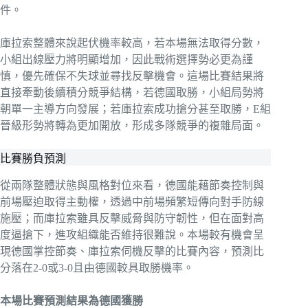
件。
庫拉索整體來說起伏機率較高，若本場無法取得分數，
小組出線壓力將明顯增加，因此戰術選擇勢必更為謹
慎，優先確保不失球並尋找反擊機會。這場比賽結果將
直接牽動後續積分競爭結構，若德國取勝，小組局勢將
朝單一主導方向發展；若庫拉索成功搶分甚至取勝，E組
晉級形勢將轉為更加開放，形成多隊競爭的複雜局面。
比賽勝負預測
從兩隊整體狀態與風格對位來看，德國能藉節奏控制與
前場壓迫取得主動權，透過中前場頻繁短傳向對手防線
施壓；而庫拉索雖具反擊威脅與防守韌性，但在面對高
度逼搶下，進攻組織能否維持很難說。本場較有機會呈
現德國掌控節奏、庫拉索伺機反擊的比賽內容，預測比
分落在2-0或3-0且由德國較具取勝機率。
本場比賽預測結果為德國獲勝