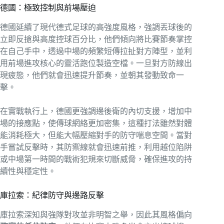
德國：極致控制與前場壓迫
德國延續了現代德式足球的高強度風格，強調丟球後的
立即反搶與高度控球百分比，他們傾向將比賽節奏掌控
在自己手中，透過中場的頻繁短傳拉扯對方陣型，並利
用前場進攻核心的靈活跑位製造空檔。一旦對方防線出
現疲態，他們就會迅速提升節奏，並朝其發動致命一
擊。
在實戰執行上，德國更強調邊後衛的內切支援，增加中
場的接應點，使傳球網絡更加密集，這種打法雖然對體
能消耗極大，但能大幅壓縮對手的防守喘息空間。當對
手嘗試反擊時，其防禦線就會迅速前推，利用越位陷阱
或中場第一時間的戰術犯規來切斷威脅，確保進攻的持
續性與穩定性。
庫拉索：紀律防守與邊路反擊
庫拉索深知與強隊對攻並非明智之舉，因此其風格偏向