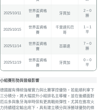
2 – 0
世界盃資格
2025/10/11
牙買加
勝
賽
1 – 1
世界盃資格
千里達托巴
2025/10/15
平
賽
哥
7 – 0
世界盃資格
2025/11/14
百慕達
勝
賽
0 – 0
世界盃資格
2025/11/19
牙買加
平
賽
小組賽形勢與晉級影響
德國握有傳統強權實力與比賽掌控優勢，若能順利拿下
三分積分，將大幅提升小組排名主導權，並在後續面對
厄瓜多與象牙海岸時保有更高戰術彈性，尤其在進攻火
力持續穩定輸出底下，具有建立積分與淨勝球優勢的條