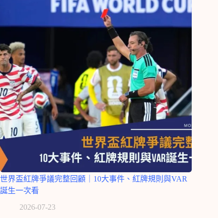
世界盃紅牌爭議完整回顧｜10大事件、紅牌規則與VAR
誕生一次看
2026-07-23