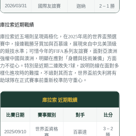
2026/03/31
國際友誼賽
迦納
2 – 1 勝
庫拉索近期戰績
庫拉索近五場則呈現兩極化，在2025年底的世界盃預選
賽中，接連戰勝牙買加與百慕達，展現來自中北美頂級
的競技水準；可惜今年的FIFA系列友誼賽，面對亞澳洲
強權中國與澳洲，明顯在應對「身體與技術兼備」方面
力不從心。特別是近期二連敗失7球，說明防線在面對多
樣化進攻時的難擋，不過對其而言，世界盃前失利將有
助球隊在正式賽事前重新校準防守重心。
庫拉索 近期戰績
比賽日期
賽事類別
對手
比分
3 – 2
世界盃資格
2025/09/10
百慕達
勝
賽