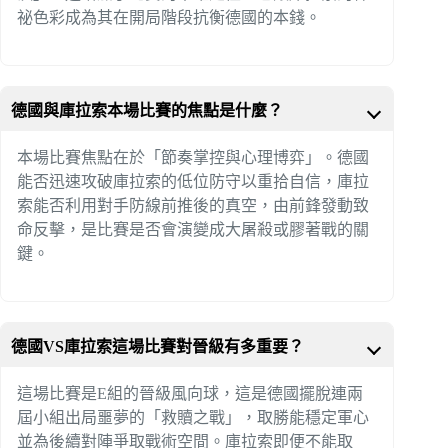
祕色彩成為其在開局階段抗衡德國的本錢。
德國與庫拉索本場比賽的焦點是什麼？
本場比賽焦點在於「節奏掌控與心理博弈」。德國
能否迅速攻破庫拉索的低位防守以重拾自信，庫拉
索能否利用對手防線前推後的真空，由前鋒發動致
命反擊，是比賽是否會演變成大屠殺或膠著戰的關
鍵。
德國VS庫拉索這場比賽對晉級有多重要？
這場比賽是E組的晉級風向球，這是德國擺脫連兩
屆小組出局噩夢的「救贖之戰」，取勝能穩定軍心
並為後續對陣爭取戰術空間。庫拉索即便不能取