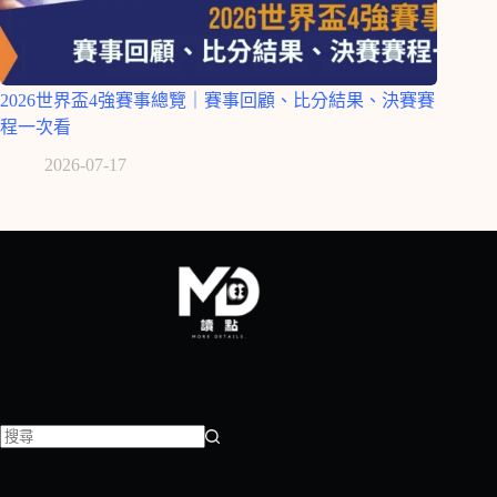
2026世界盃4強賽事總覽｜賽事回顧、比分結果、決賽賽
程一次看
2026-07-17
找
不