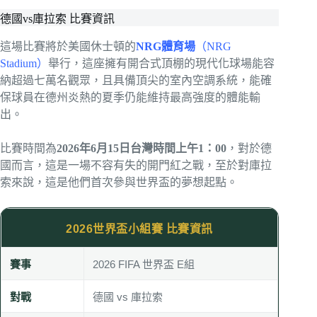
德國vs庫拉索 比賽資訊
這場比賽將於美國休士頓的
NRG體育場
（NRG
Stadium）
舉行，這座擁有開合式頂棚的現代化球場能容
納超過七萬名觀眾，且具備頂尖的室內空調系統，能確
保球員在德州炎熱的夏季仍能維持最高強度的體能輸
出。
比賽時間為
2026年6月15日台灣時間上午1：00
，對於德
國而言，這是一場不容有失的開門紅之戰，至於對庫拉
索來說，這是他們首次參與世界盃的夢想起點。
2026世界盃小組賽 比賽資訊
賽事
2026 FIFA 世界盃 E組
對戰
德國 vs 庫拉索