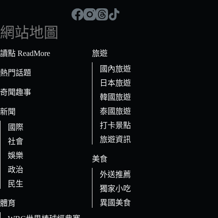
不
到
符
網站地圖
合
條
讀點 ReadMore
旅遊
件
國內旅遊
的
熱門話題
日本旅遊
結
奇聞趣事
果
韓國旅遊
泰國旅遊
新聞
打卡景點
國際
旅遊資訊
社會
娛樂
美食
政治
外送推薦
民生
獨家小吃
異國美食
體育