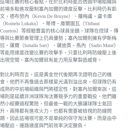
這場比賽的核心看點，在於比利時能否透過中場組織與
前場多點進攻壓制塞內加爾的速度反擊，比利時仍有凱
文・德布勞內（Kevin De Bruyne）、羅梅盧・盧卡庫
（Romelu Lukaku）、蒂博・庫爾圖瓦（Thibaut
Courtois）等經驗豐富的核心球員坐鎮，球隊在控球、傳
導與比賽節奏管理上仍具優勢；塞內加爾則擁有伊斯梅
拉・薩爾（Ismaïla Sarr）、薩迪奧・馬內（Sadio Mané）
等能用速度改變比賽的攻擊手，只要比利時防線壓上後
出現空間，塞內加爾就有能力用反擊製造威脅。
對比利時而言，這是黃金世代後期再次證明自己的機
會，他們不再像過去那樣星光滿到溢出來，但球隊仍有
成熟的中前場組織與門將穩定性，對塞內加爾來說，這
場則是延續非洲球隊淘汰賽競爭力的重要戰役，他們雖
然小組賽過程驚險，但最後一戰的大勝讓球隊士氣回
升，兩隊都有進攻火力，也都有需要被檢視的防線問
題，因此這場很可能不是單純的保守淘汰賽，而是由中
場壓迫、邊路速度與門前效率決定勝負。