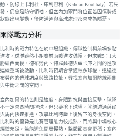
動，防線上卡利杜・庫利巴利（Kalidou Koulibaly）若先
發，仍會是防守領袖，但塞內加爾門將位置若因傷勢或
狀態出現變動，後防溝通與高球處理都會成為隱憂。
兩隊戰力分析
比利時的戰力特色在於中場組織、傳球控制與前場多點
進攻，球隊雖然小組賽前兩戰進攻偏慢，但末戰5：1大
勝紐西蘭後，德布勞內、特羅薩德與盧卡庫之間的進攻
連線重新被啟動，比利時預期會掌握較多球權，透過德
布勞內的傳球調度與邊路拉扯，尋找塞內加爾防線兩側
與中衛之間的空間。
塞內加爾的特色則是速度、身體對抗與直接反擊，球隊
不一定會長時間控球，但只要搶下球權，就能透過薩爾
與馬內快速推進，攻擊比利時壓上後留下的身後空間，
比利時的優勢是比賽管理能力較成熟，門將與中場核心
經驗充足，若能避免開局慢熱，整體節奏會更穩；塞內