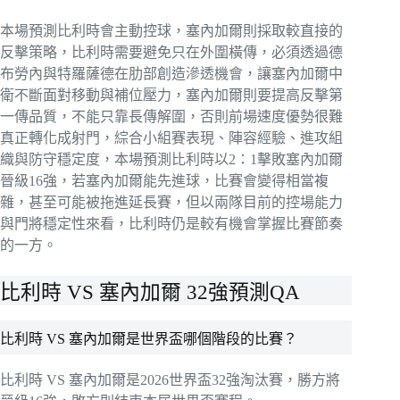
本場預測比利時會主動控球，塞內加爾則採取較直接的
反擊策略，比利時需要避免只在外圍橫傳，必須透過德
布勞內與特羅薩德在肋部創造滲透機會，讓塞內加爾中
衛不斷面對移動與補位壓力，塞內加爾則要提高反擊第
一傳品質，不能只靠長傳解圍，否則前場速度優勢很難
真正轉化成射門，綜合小組賽表現、陣容經驗、進攻組
織與防守穩定度，本場預測比利時以2：1擊敗塞內加爾
晉級16強，若塞內加爾能先進球，比賽會變得相當複
雜，甚至可能被拖進延長賽，但以兩隊目前的控場能力
與門將穩定性來看，比利時仍是較有機會掌握比賽節奏
的一方。
比利時 VS 塞內加爾 32強預測QA
比利時 VS 塞內加爾是世界盃哪個階段的比賽？
比利時 VS 塞內加爾是2026世界盃32強淘汰賽，勝方將