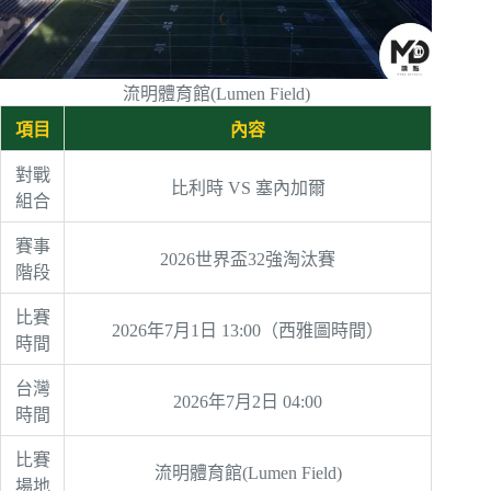
流明體育館(Lumen Field)
項目
內容
對戰
比利時 VS 塞內加爾
組合
賽事
2026世界盃32強淘汰賽
階段
比賽
2026年7月1日 13:00（西雅圖時間）
時間
台灣
2026年7月2日 04:00
時間
比賽
流明體育館(Lumen Field)
場地