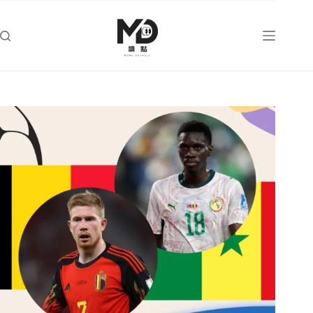
跳
至
主
要
內
容