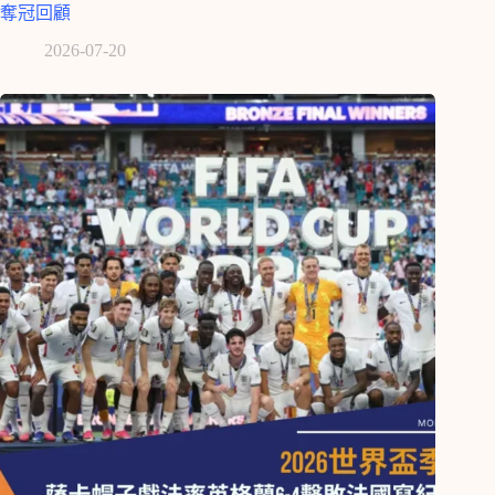
奪冠回顧
2026-07-20