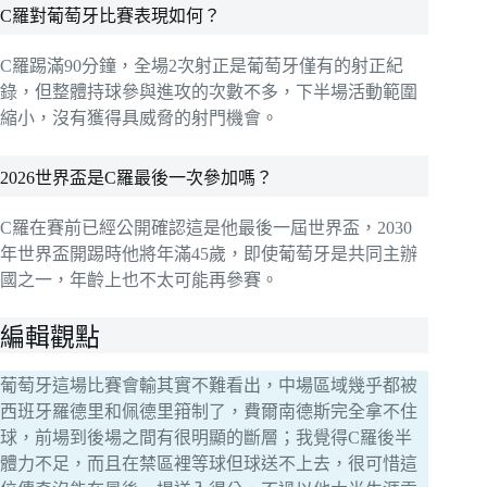
C羅對葡萄牙比賽表現如何？
C羅踢滿90分鐘，全場2次射正是葡萄牙僅有的射正紀
錄，但整體持球參與進攻的次數不多，下半場活動範圍
縮小，沒有獲得具威脅的射門機會。
2026世界盃是C羅最後一次參加嗎？
C羅在賽前已經公開確認這是他最後一屆世界盃，2030
年世界盃開踢時他將年滿45歲，即使葡萄牙是共同主辦
國之一，年齡上也不太可能再參賽。
編輯觀點
葡萄牙這場比賽會輸其實不難看出，中場區域幾乎都被
西班牙羅德里和佩德里箝制了，費爾南德斯完全拿不住
球，前場到後場之間有很明顯的斷層；我覺得C羅後半
體力不足，而且在禁區裡等球但球送不上去，很可惜這