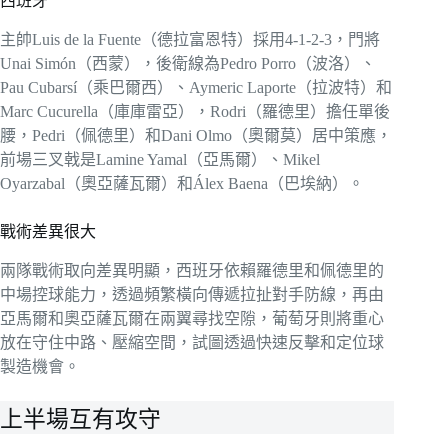
西班牙
主帥Luis de la Fuente（德拉富恩特）採用4-1-2-3，門將
Unai Simón（西蒙），後衛線為Pedro Porro（波洛）、
Pau Cubarsí（乘巴爾西）、Aymeric Laporte（拉波特）和
Marc Cucurella（庫庫雷亞），Rodri（羅德里）擔任單後
腰，Pedri（佩德里）和Dani Olmo（奧爾莫）居中策應，
前場三叉戟是Lamine Yamal（亞馬爾）、Mikel
Oyarzabal（奧亞薩瓦爾）和Álex Baena（巴埃納）。
戰術差異很大
兩隊戰術取向差異明顯，西班牙依賴羅德里和佩德里的
中場控球能力，透過頻繁橫向傳遞拉扯對手防線，再由
亞馬爾和奧亞薩瓦爾在兩翼尋找空隙，葡萄牙則將重心
放在守住中路、壓縮空間，試圖透過快速反擊和定位球
製造機會。
上半場互有攻守