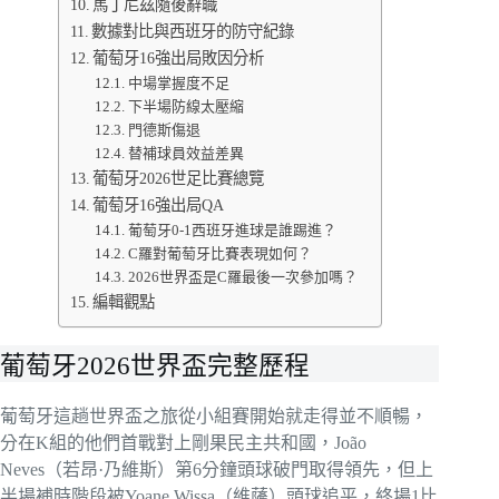
馬丁尼茲隨後辭職
數據對比與西班牙的防守紀錄
葡萄牙16強出局敗因分析
中場掌握度不足
下半場防線太壓縮
門德斯傷退
替補球員效益差異
葡萄牙2026世足比賽總覽
葡萄牙16強出局QA
葡萄牙0-1西班牙進球是誰踢進？
C羅對葡萄牙比賽表現如何？
2026世界盃是C羅最後一次參加嗎？
編輯觀點
葡萄牙2026世界盃完整歷程
葡萄牙這趟世界盃之旅從小組賽開始就走得並不順暢，
分在K組的他們首戰對上剛果民主共和國，João
Neves（若昂·乃維斯）第6分鐘頭球破門取得領先，但上
半場補時階段被Yoane Wissa（維薩）頭球追平，終場1比