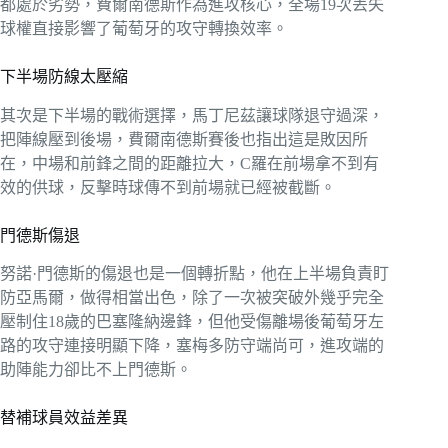
都處於劣勢，費爾南德斯作為進攻核心，全場19次丟失
球權直接影響了葡萄牙的攻守轉換效率。
下半場防線太壓縮
其次是下半場的戰術選擇，馬丁尼茲讓球隊退守過深，
把陣線壓到後場，費爾南德斯賽後也指出這是敗因所
在，中場和前鋒之間的距離拉大，C羅在前場拿不到有
效的供球，反擊時球傳不到前場就已經被截斷。
門德斯傷退
努諾·門德斯的傷退也是一個轉折點，他在上半場負責盯
防亞馬爾，做得相當出色，除了一次被突破外幾乎完全
壓制住18歲的巴塞隆納邊鋒，但他受傷離場後葡萄牙左
路的攻守連接明顯下降，塞梅多防守端尚可，進攻端的
助陣能力卻比不上門德斯。
替補球員效益差異