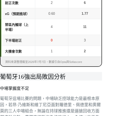
2
6
射正次數
0.60
1.77
xG（預期進球）
禁區內觸球（上
4
11
半場）
0
3
下半場射正
1
2
大機會次數
資料來源整理截至2026年7月7日，數據引自Opta與Sofascore
葡萄牙16強出局敗因分析
中場掌握度不足
葡萄牙這場比賽的問題，中場缺乏控球能力是最根本原
因，若昂·乃維斯和維丁尼亞面對羅德里、佩德里和奧爾
莫的三人中場組合，無論在持球推進還是逼搶回收方面