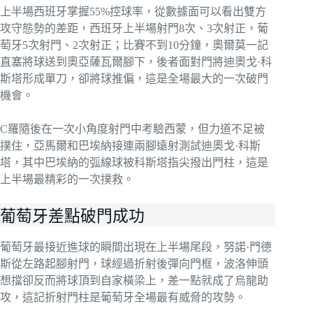
上半場西班牙掌握55%控球率，從數據面可以看出雙方
攻守態勢的差距，西班牙上半場射門8次、3次射正，葡
萄牙5次射門、2次射正；比賽不到10分鐘，奧爾莫一記
直塞將球送到奧亞薩瓦爾腳下，後者面對門將迪奧戈·科
斯塔形成單刀，卻將球推偏，這是全場最大的一次破門
機會。
C羅隨後在一次小角度射門中考驗西蒙，但力道不足被
撲住，亞馬爾和巴埃納接連兩腳遠射測試迪奧戈·科斯
塔，其中巴埃納的弧線球被科斯塔指尖撥出門柱，這是
上半場最精彩的一次撲救。
葡萄牙差點破門成功
葡萄牙最接近進球的瞬間出現在上半場尾段，努諾·門德
斯從左路起腳射門，球經過折射後彈向門框，波洛伸頭
想擋卻反而將球頂到自家橫梁上，差一點就成了烏龍助
攻，這記折射門柱是葡萄牙全場最有威脅的攻勢。