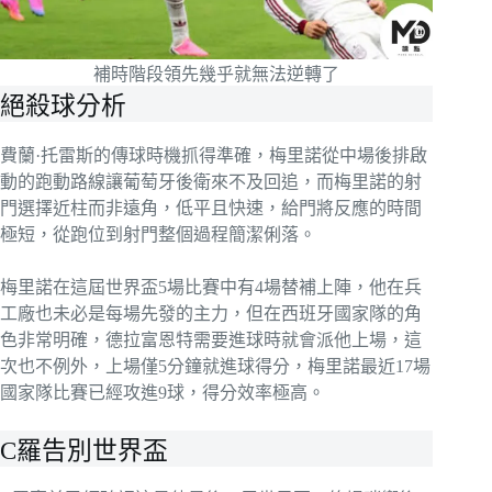
補時階段領先幾乎就無法逆轉了
絕殺球分析
費蘭·托雷斯的傳球時機抓得準確，梅里諾從中場後排啟
動的跑動路線讓葡萄牙後衛來不及回追，而梅里諾的射
門選擇近柱而非遠角，低平且快速，給門將反應的時間
極短，從跑位到射門整個過程簡潔俐落。
梅里諾在這屆世界盃5場比賽中有4場替補上陣，他在兵
工廠也未必是每場先發的主力，但在西班牙國家隊的角
色非常明確，德拉富恩特需要進球時就會派他上場，這
次也不例外，上場僅5分鐘就進球得分，梅里諾最近17場
國家隊比賽已經攻進9球，得分效率極高。
C羅告別世界盃