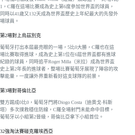
1，C羅在這場比賽成為史上第6度參加世界盃的球員，
同時以41歲又132天成為世界盃歷史上年紀最大的先發外
場球員。
第2場對上烏茲別克
葡萄牙打出本屆最亮眼的一場，5比0大勝，C羅也在這
場比賽取得進球，成為史上第1位在6屆世界盃都有進球
紀錄的球員，同時追平Roger Milla（米拉）成為世界盃
史上第2年長的進球者，整場比賽葡萄牙展現了陣容的攻
擊能量，一度讓外界重新看好這支球隊的前景。
第3場對哥倫比亞
雙方踢成0比0，葡萄牙門將Diogo Costa（迪奧戈·科斯
塔）多次撲救穩住防線，C羅全場射門未能命中目標，
葡萄牙以小組第2晉級，哥倫比亞拿下小組首位。
32強淘汰賽碰克羅埃西亞