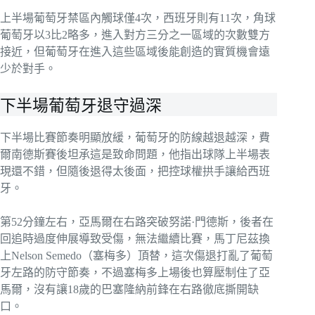
上半場葡萄牙禁區內觸球僅4次，西班牙則有11次，角球
葡萄牙以3比2略多，進入對方三分之一區域的次數雙方
接近，但葡萄牙在進入這些區域後能創造的實質機會遠
少於對手。
下半場葡萄牙退守過深
下半場比賽節奏明顯放緩，葡萄牙的防線越退越深，費
爾南德斯賽後坦承這是致命問題，他指出球隊上半場表
現還不錯，但隨後退得太後面，把控球權拱手讓給西班
牙。
第52分鐘左右，亞馬爾在右路突破努諾·門德斯，後者在
回追時過度伸展導致受傷，無法繼續比賽，馬丁尼茲換
上Nelson Semedo（塞梅多）頂替，這次傷退打亂了葡萄
牙左路的防守節奏，不過塞梅多上場後也算壓制住了亞
馬爾，沒有讓18歲的巴塞隆納前鋒在右路徹底撕開缺
口。