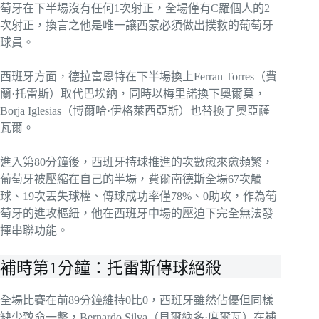
萄牙在下半場沒有任何1次射正，全場僅有C羅個人的2
次射正，換言之他是唯一讓西蒙必須做出撲救的葡萄牙
球員。
西班牙方面，德拉富恩特在下半場換上Ferran Torres（費
蘭·托雷斯）取代巴埃納，同時以梅里諾換下奧爾莫，
Borja Iglesias（博爾哈·伊格萊西亞斯）也替換了奧亞薩
瓦爾。
進入第80分鐘後，西班牙持球推進的次數愈來愈頻繁，
葡萄牙被壓縮在自己的半場，費爾南德斯全場67次觸
球、19次丟失球權、傳球成功率僅78%、0助攻，作為葡
萄牙的進攻樞紐，他在西班牙中場的壓迫下完全無法發
揮串聯功能。
補時第1分鐘：托雷斯傳球絕殺
全場比賽在前89分鐘維持0比0，西班牙雖然佔優但同樣
缺少致命一擊，Bernardo Silva（貝爾納多·席爾瓦）在補