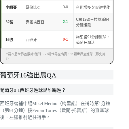
0-0
小組賽
哥倫比亞
科斯塔多次關鍵撲救
C羅12碼＋拉莫斯94
2-1
32強
克羅埃西亞
分鐘絕殺
梅里諾91分鐘進球，
0-1
16強
西班牙
葡萄牙淘汰
C羅本屆世界盃累計3進球、27場世界盃出賽、11顆世界盃進球（隊史第
1）
葡萄牙16強出局QA
葡萄牙0-1西班牙進球是誰踢進？
西班牙替補中場Mikel Merino（梅里諾）在補時第1分鐘
（第91分鐘）接Ferran Torres（費蘭·托雷斯）的直塞球
後，左腳推射近柱得手。