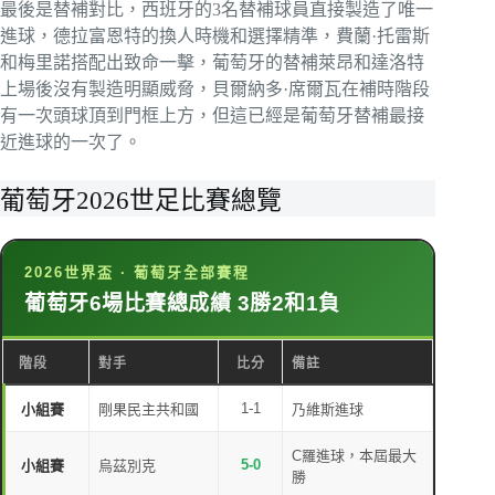
最後是替補對比，西班牙的3名替補球員直接製造了唯一
進球，德拉富恩特的換人時機和選擇精準，費蘭·托雷斯
和梅里諾搭配出致命一擊，葡萄牙的替補萊昂和達洛特
上場後沒有製造明顯威脅，貝爾納多·席爾瓦在補時階段
有一次頭球頂到門框上方，但這已經是葡萄牙替補最接
近進球的一次了。
葡萄牙2026世足比賽總覽
2026世界盃 · 葡萄牙全部賽程
葡萄牙6場比賽總成績 3勝2和1負
階段
對手
比分
備註
1-1
小組賽
剛果民主共和國
乃維斯進球
C羅進球，本屆最大
5-0
小組賽
烏茲別克
勝