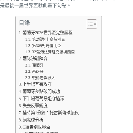
是最後一屆世界盃就此畫下句點。
目錄
葡萄牙2026世界盃完整歷程
第2場對上烏茲別克
第3場對哥倫比亞
32強淘汰賽碰克羅埃西亞
兩隊決戰陣容
葡萄牙
西班牙
戰術差異很大
上半場互有攻守
葡萄牙差點破門成功
下半場葡萄牙退守過深
失去反擊銳度
補時第1分鐘：托雷斯傳球絕殺
絕殺球分析
C羅告別世界盃