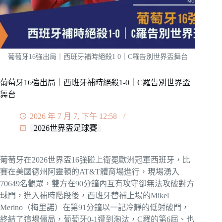
葡萄牙16強出局｜西班牙補時絕殺1 0｜C羅告別世界盃舞台
葡萄牙16強出局｜西班牙補時絕殺1-0｜C羅告別世界盃
舞台
2026 年 7 月 7, 下午 12:58
2026世界盃足球賽
葡萄牙在2026世界盃16強碰上衛冕歐洲冠軍西班牙，比
賽在美國德州阿靈頓的AT&T體育場進行，現場湧入
70649名觀眾，雙方在90分鐘內互有攻守卻無法攻破對方
球門，進入補時階段後，西班牙替補上場的Mikel
Merino（梅里諾）在第91分鐘以一記冷靜的低射破門，
終結了這場僵局，葡萄牙0-1遭到淘汰，C羅的第6屆、也