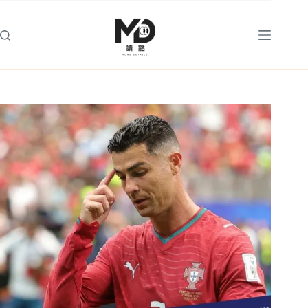
跳
至
主
要
內
容