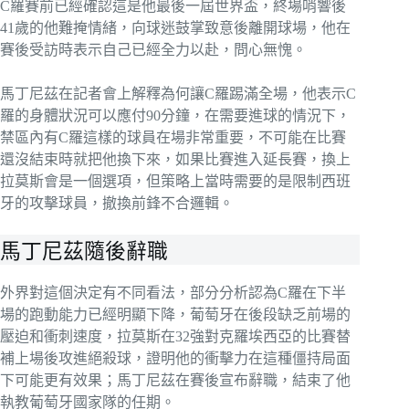
C羅賽前已經確認這是他最後一屆世界盃，終場哨響後
41歲的他難掩情緒，向球迷鼓掌致意後離開球場，他在
賽後受訪時表示自己已經全力以赴，問心無愧。
馬丁尼茲在記者會上解釋為何讓C羅踢滿全場，他表示C
羅的身體狀況可以應付90分鐘，在需要進球的情況下，
禁區內有C羅這樣的球員在場非常重要，不可能在比賽
還沒結束時就把他換下來，如果比賽進入延長賽，換上
拉莫斯會是一個選項，但策略上當時需要的是限制西班
牙的攻擊球員，撤換前鋒不合邏輯。
馬丁尼茲隨後辭職
外界對這個決定有不同看法，部分分析認為C羅在下半
場的跑動能力已經明顯下降，葡萄牙在後段缺乏前場的
壓迫和衝刺速度，拉莫斯在32強對克羅埃西亞的比賽替
補上場後攻進絕殺球，證明他的衝擊力在這種僵持局面
下可能更有效果；馬丁尼茲在賽後宣布辭職，結束了他
執教葡萄牙國家隊的任期。