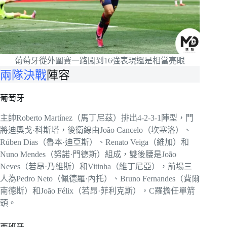
葡萄牙從外圍賽一路闖到16強表現還是相當亮眼
兩隊決戰
陣容
葡萄牙
主帥Roberto Martínez（馬丁尼茲）排出4-2-3-1陣型，門
將迪奧戈·科斯塔，後衛線由João Cancelo（坎塞洛）、
Rúben Dias（魯本·迪亞斯）、Renato Veiga（維加）和
Nuno Mendes（努諾·門德斯）組成，雙後腰是João
Neves（若昂·乃維斯）和Vitinha（維丁尼亞），前場三
人為Pedro Neto（佩德羅·內托）、Bruno Fernandes（費爾
南德斯）和João Félix（若昂·菲利克斯），C羅擔任單箭
頭。