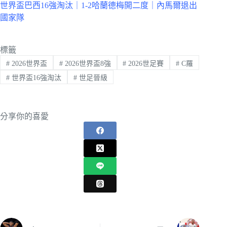
世界盃巴西16強淘汰｜1-2哈蘭德梅開二度｜內馬爾退出
國家隊
標籤
#
2026世界盃
#
2026世界盃8強
#
2026世足賽
#
C羅
#
世界盃16強淘汰
#
世足晉級
分享你的喜愛