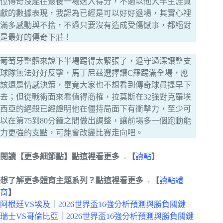
位傳奇沒能在最後一場送入得分，不過以他大半生涯貢
獻的數據表現，我認為已經是可以好好退場，其實心裡
滿多感動與不捨，不過只要沒有造成受傷憾事，都絕對
是最好的傳奇下莊！
葡萄牙整體來說下半場踢得太緊張了，退守過深讓整支
球隊無法好好反擊，馬丁尼茲選擇讓C羅踢滿全場，應
該還是情感決策，畢竟大家也不想看到傳奇球員提早下
去；但從戰術面來看值得商榷，拉莫斯在32強對克羅埃
西亞的絕殺已經證明他在僵持局面下有衝擊力，至少可
以在第75到80分鐘之間做出調整，讓前場多一個跑動能
力更強的支點，可能會改變比賽走向吧。
閱讀【更多細節點】點這裡看更多→【
讀點
】
想了解更多體育主題系列？點這裡看更多→【
讀點體
育
】
阿根廷VS埃及｜2026世界盃16強分析預測與勝負關鍵
瑞士VS哥倫比亞｜2026世界盃16強分析預測與勝負關鍵