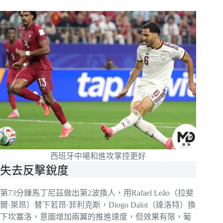
西班牙中場和進攻掌控更好
失去反擊銳度
第73分鐘馬丁尼茲做出第2波換人，用Rafael Leão（拉斐
爾·萊昂）替下若昂·菲利克斯，Diogo Dalot（達洛特）換
下坎塞洛，意圖增加兩翼的推進速度，但效果有限，葡