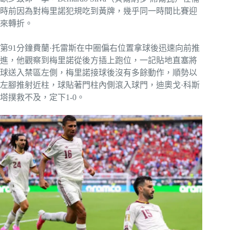
時前因為對梅里諾犯規吃到黃牌，幾乎同一時間比賽迎
來轉折。
第91分鐘費蘭·托雷斯在中圈偏右位置拿球後迅速向前推
進，他觀察到梅里諾從後方插上跑位，一記貼地直塞將
球送入禁區左側，梅里諾接球後沒有多餘動作，順勢以
左腳推射近柱，球貼著門柱內側滾入球門，迪奧戈·科斯
塔撲救不及，定下1-0。