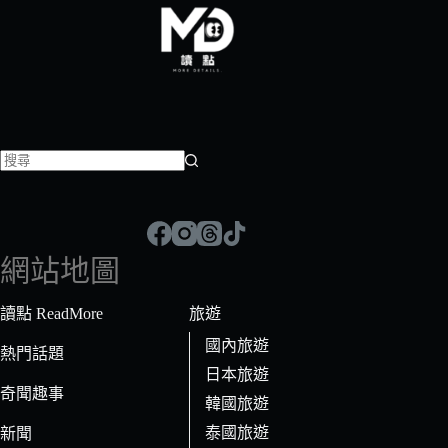
找
不
到
符
網站地圖
合
條
讀點 ReadMore
旅遊
件
國內旅遊
的
熱門話題
日本旅遊
結
奇聞趣事
果
韓國旅遊
泰國旅遊
新聞