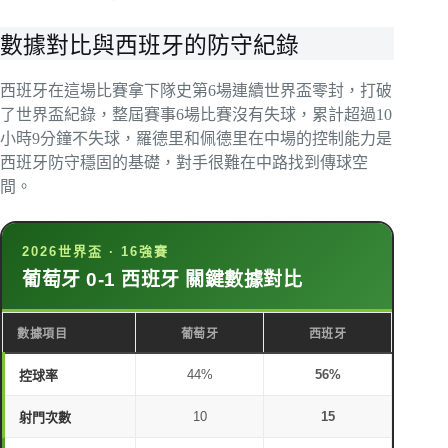
數據對比與西班牙的防守紀錄
西班牙在這場比賽拿下隊史第6場連續世界盃零封，打破
了世界盃紀錄，整屆賽事6場比賽沒有失球，累計超過10
小時9分鐘不失球，羅德里和佩德里在中場的控制能力是
西班牙防守穩固的基礎，對手很難在中路找到傳球空
間。
2026世界盃 · 16強賽
葡萄牙 0-1 西班牙 關鍵數據對比
數據項目
葡萄牙
西班牙
44%
56%
控球率
10
15
射門次數