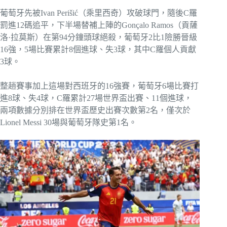
葡萄牙先被Ivan Perišić（乘里西奇）攻破球門，隨後C羅
罰進12碼追平，下半場替補上陣的Gonçalo Ramos（貢薩
洛·拉莫斯）在第94分鐘頭球絕殺，葡萄牙2比1險勝晉級
16強，5場比賽累計8個進球、失3球，其中C羅個人貢獻
3球。
整趟賽事加上這場對西班牙的16強賽，葡萄牙6場比賽打
進8球、失4球，C羅累計27場世界盃出賽、11個進球，
兩項數據分別排在世界盃歷史出賽次數第2名，僅次於
Lionel Messi 30場與葡萄牙隊史第1名。