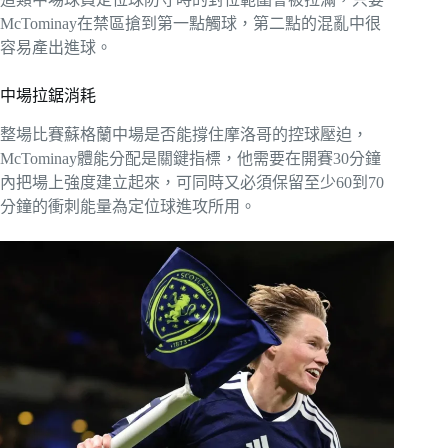
McTominay在禁區搶到第一點觸球，第二點的混亂中很
容易產出進球。
中場拉鋸消耗
整場比賽蘇格蘭中場是否能撐住摩洛哥的控球壓迫，
McTominay體能分配是關鍵指標，他需要在開賽30分鐘
內把場上強度建立起來，可同時又必須保留至少60到70
分鐘的衝刺能量為定位球進攻所用。