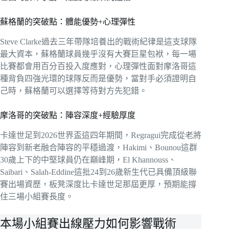
蘇格蘭的突破點：體能優勢+心理彈性
Steve Clarke過去三年帶隊培養出的戰術紀律是這支球隊
最大資本，蘇格蘭球員幾乎沒有大賽巨星包袱，每一場
比賽都會用百分百投入度應對，心理彈性面對摩洛哥這
種背負四強光環的球隊反而是優勢，當對手必須證明自
己時，蘇格蘭可以選擇等待對方先犯錯。
摩洛哥的突破點：陣容深度+經驗厚度
卡達世足到2026世界盃這四年期間，Regragui完成從老將
陣容到新老融合陣容的平穩過渡，Hakimi、Bounou這群
30歲上下的中堅球員仍在巔峰期，El Khannouss、
Saibari、Salah-Eddine這批24到26歲新生代已具備頂級聯
賽出場資歷，板凳深度比卡達世足那屆更厚，預期能撐
住三場小組賽長度。
本場小組賽出線壓力如何影響戰術