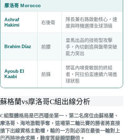
摩洛哥 Morocco
隊長兼右路啟動核心，速
Achraf
右後衛
Hakimi
度與時機選擇全球頂級
皇馬出品的技術型攻擊
Brahim Díaz
前腰
手，內切創造與盤帶突破
能力突出
禁區內嗅覺敏銳的終結
Ayoub El
前鋒
者，阿拉伯盃連續六場進
Kaabi
球狀態
蘇格蘭vs摩洛哥C組出線分析
C組整體格局是巴西穩坐第一、第二名席位由蘇格蘭、
摩洛哥、海地激戰爭奪，這場第二輪比賽的勝者將直接
搶下出線資格主動權，輸的一方則必須在最後一輪對上
巴西時拚命求勝，難度等級瞬間翻倍。