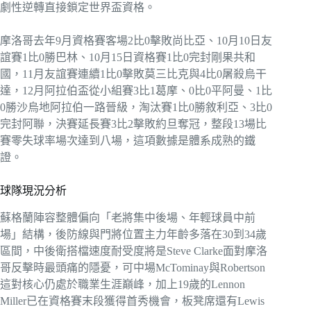
劇性逆轉直接鎖定世界盃資格。
摩洛哥去年9月資格賽客場2比0擊敗尚比亞、10月10日友
誼賽1比0勝巴林、10月15日資格賽1比0完封剛果共和
國，11月友誼賽連續1比0擊敗莫三比克與4比0屠殺烏干
達，12月阿拉伯盃從小組賽3比1葛摩、0比0平阿曼、1比
0勝沙烏地阿拉伯一路晉級，淘汰賽1比0勝敘利亞、3比0
完封阿聯，決賽延長賽3比2擊敗約旦奪冠，整段13場比
賽零失球率場次達到八場，這項數據是體系成熟的鐵
證。
球隊現況分析
蘇格蘭陣容整體偏向「老將集中後場、年輕球員中前
場」結構，後防線與門將位置主力年齡多落在30到34歲
區間，中後衛搭檔速度耐受度將是Steve Clarke面對摩洛
哥反擊時最頭痛的隱憂，可中場McTominay與Robertson
這對核心仍處於職業生涯巔峰，加上19歲的Lennon
Miller已在資格賽末段獲得首秀機會，板凳席還有Lewis