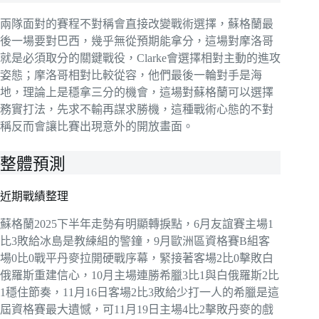
兩隊面對的賽程不對稱會直接改變戰術選擇，蘇格蘭最
後一場要對巴西，幾乎無從預期能拿分，這場對摩洛哥
就是必須取分的關鍵戰役，Clarke會選擇相對主動的進攻
姿態；摩洛哥相對比較從容，他們最後一輪對手是海
地，理論上是穩拿三分的機會，這場對蘇格蘭可以選擇
務實打法，先求不輸再謀求勝機，這種戰術心態的不對
稱反而會讓比賽出現意外的開放畫面。
整體預測
近期戰績整理
蘇格蘭2025下半年走勢有明顯轉捩點，6月友誼賽主場1
比3敗給冰島是教練組的警鐘，9月歐洲區資格賽B組客
場0比0戰平丹麥拉開硬戰序幕，緊接著客場2比0擊敗白
俄羅斯重建信心，10月主場連勝希臘3比1與白俄羅斯2比
1穩住節奏，11月16日客場2比3敗給少打一人的希臘是這
屆資格賽最大遺憾，可11月19日主場4比2擊敗丹麥的戲