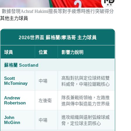
數據發現Achraf Hakimi擅長等對手疲憊時進行突破得分
其他主力球員
2026世界盃 蘇格蘭/摩洛哥 主力球員
球員
位置
影響力說明
蘇格蘭 Scotland
高點對抗與定位球終結雙
Scott
中場
McTominay
料威脅，中場拉鋸戰核心
隊長兼戰術領袖，左路推
Andrew
左後衛
Robertson
進與傳中製造能力世界級
進攻組織與遠射弧線球威
John
中場
McGinn
脅，定位球主罰核心