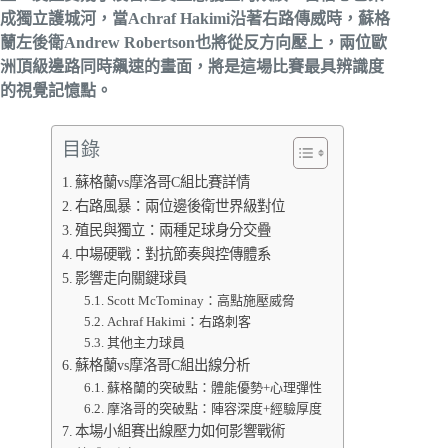
成獨立護城河，當Achraf Hakimi沿著右路傳威時，蘇格
蘭左後衛Andrew Robertson也將從反方向壓上，兩位歐
洲頂級邊路同時飆速的畫面，將是這場比賽最具辨識度
的視覺記憶點。
目錄
蘇格蘭vs摩洛哥C組比賽詳情
右路風暴：兩位邊後衛世界級對位
殖民與獨立：兩種足球身分交疊
中場硬戰：對抗節奏與控傳體系
影響走向關鍵球員
Scott McTominay：高點施壓威脅
Achraf Hakimi：右路刺客
其他主力球員
蘇格蘭vs摩洛哥C組出線分析
蘇格蘭的突破點：體能優勢+心理彈性
摩洛哥的突破點：陣容深度+經驗厚度
本場小組賽出線壓力如何影響戰術