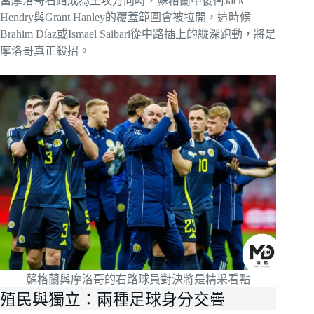
當摩洛哥右路成為主攻方向時，蘇格蘭中後衛Jack
Hendry與Grant Hanley的覆蓋範圍會被拉開，這時候
Brahim Díaz或Ismael Saibari從中路插上的縱深跑動，將是
摩洛哥真正殺招。
蘇格蘭與摩洛哥的右路球員對決將是精采看點
殖民與獨立：兩種足球身分交疊