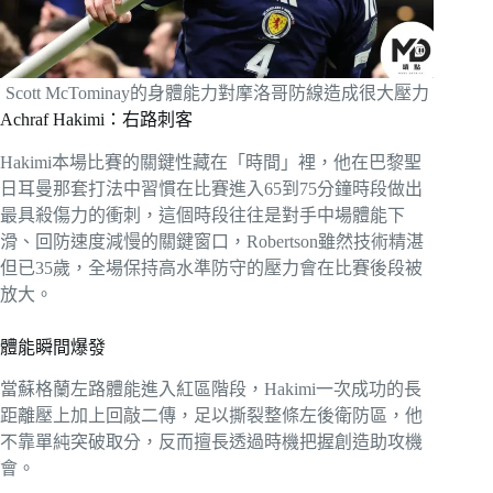
Scott McTominay的身體能力對摩洛哥防線造成很大壓力
Achraf Hakimi：右路刺客
Hakimi本場比賽的關鍵性藏在「時間」裡，他在巴黎聖
日耳曼那套打法中習慣在比賽進入65到75分鐘時段做出
最具殺傷力的衝刺，這個時段往往是對手中場體能下
滑、回防速度減慢的關鍵窗口，Robertson雖然技術精湛
但已35歲，全場保持高水準防守的壓力會在比賽後段被
放大。
體能瞬間爆發
當蘇格蘭左路體能進入紅區階段，Hakimi一次成功的長
距離壓上加上回敲二傳，足以撕裂整條左後衛防區，他
不靠單純突破取分，反而擅長透過時機把握創造助攻機
會。