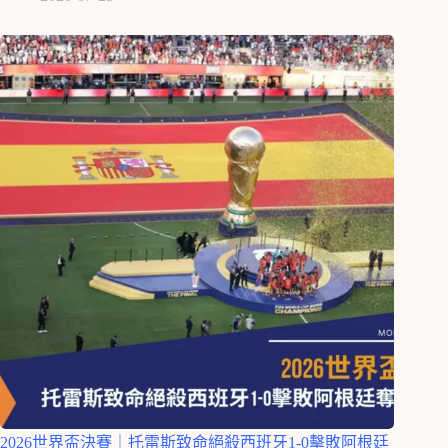
2026世界盃決賽｜托雷斯致命絕殺西班牙1-0擊敗阿根廷