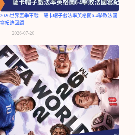
2026世界盃季軍戰｜薩卡帽子戲法率英格蘭6-4擊敗法國
寫紀錄回顧
2026-07-20