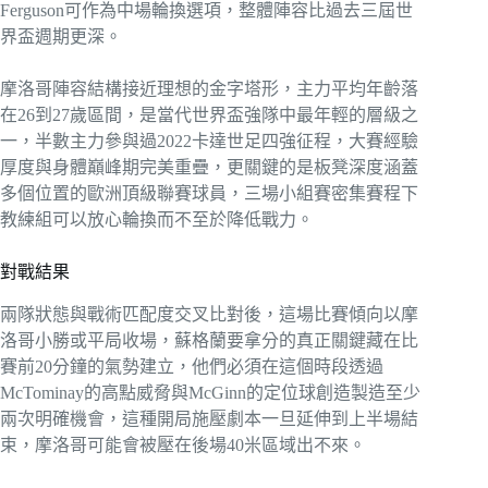
Ferguson可作為中場輪換選項，整體陣容比過去三屆世
界盃週期更深。
摩洛哥陣容結構接近理想的金字塔形，主力平均年齡落
在26到27歲區間，是當代世界盃強隊中最年輕的層級之
一，半數主力參與過2022卡達世足四強征程，大賽經驗
厚度與身體巔峰期完美重疊，更關鍵的是板凳深度涵蓋
多個位置的歐洲頂級聯賽球員，三場小組賽密集賽程下
教練組可以放心輪換而不至於降低戰力。
對戰結果
兩隊狀態與戰術匹配度交叉比對後，這場比賽傾向以摩
洛哥小勝或平局收場，蘇格蘭要拿分的真正關鍵藏在比
賽前20分鐘的氣勢建立，他們必須在這個時段透過
McTominay的高點威脅與McGinn的定位球創造製造至少
兩次明確機會，這種開局施壓劇本一旦延伸到上半場結
束，摩洛哥可能會被壓在後場40米區域出不來。