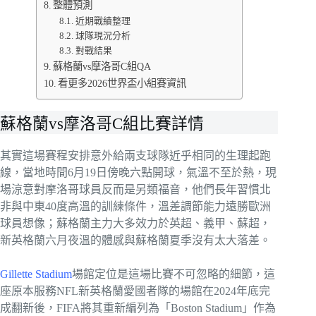
整體預測
近期戰績整理
球隊現況分析
對戰結果
蘇格蘭vs摩洛哥C組QA
看更多2026世界盃小組賽資訊
蘇格蘭vs摩洛哥C組比賽詳情
其實這場賽程安排意外給兩支球隊近乎相同的生理起跑
線，當地時間6月19日傍晚六點開球，氣溫不至於熱，現
場涼意對摩洛哥球員反而是另類福音，他們長年習慣北
非與中東40度高溫的訓練條件，溫差調節能力遠勝歐洲
球員想像；蘇格蘭主力大多效力於英超、義甲、蘇超，
新英格蘭六月夜溫的體感與蘇格蘭夏季沒有太大落差。
Gillette Stadium
場館定位是這場比賽不可忽略的細節，這
座原本服務NFL新英格蘭愛國者隊的場館在2024年底完
成翻新後，FIFA將其重新編列為「Boston Stadium」作為