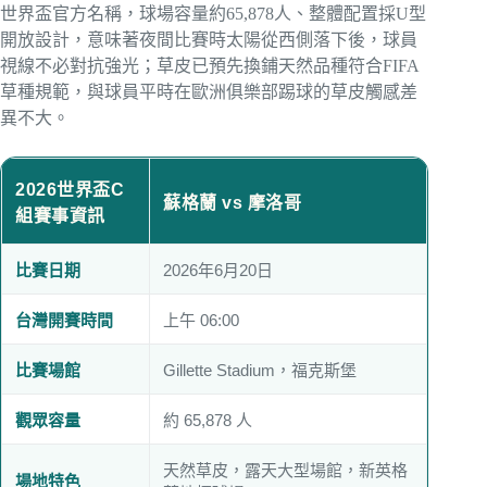
世界盃官方名稱，球場容量約65,878人、整體配置採U型
開放設計，意味著夜間比賽時太陽從西側落下後，球員
視線不必對抗強光；草皮已預先換鋪天然品種符合FIFA
草種規範，與球員平時在歐洲俱樂部踢球的草皮觸感差
異不大。
2026世界盃C
蘇格蘭 vs 摩洛哥
組賽事資訊
比賽日期
2026年6月20日
台灣開賽時間
上午 06:00
比賽場館
Gillette Stadium，福克斯堡
觀眾容量
約 65,878 人
天然草皮，露天大型場館，新英格
場地特色