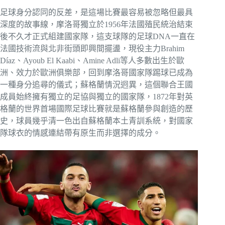
足球身分認同的反差，是這場比賽最容易被忽略但最具
深度的故事線，摩洛哥獨立於1956年法國殖民統治結束
後不久才正式組建國家隊，這支球隊的足球DNA一直在
法國技術流與北非街頭即興間擺盪，現役主力Brahim
Díaz、Ayoub El Kaabi、Amine Adli等人多數出生於歐
洲、效力於歐洲俱樂部，回到摩洛哥國家隊踢球已成為
一種身分追尋的儀式；蘇格蘭情況迥異，這個聯合王國
成員始終擁有獨立的足協與獨立的國家隊，1872年對英
格蘭的世界首場國際足球比賽就是蘇格蘭參與創造的歷
史，球員幾乎清一色出自蘇格蘭本土青訓系統，對國家
隊球衣的情感連結帶有原生而非選擇的成分。