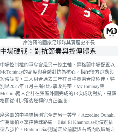
摩洛哥的國家足球隊其實歷史不長
中場硬戰：對抗節奏與控傳體系
中場控制權的爭奪會是另一條主軸，蘇格蘭中場配置以
McTominay的高度與身體對抗為核心，搭配後方跑動與
短傳調度，三人組合過去三年在資格賽磨合度極佳，特
別是2025年11月主場4比2擊敗丹麥，McTominay與
McGinn兩人合計在禁區外圍完成的13次成功對抗，是蘇
格蘭從0比2落後逆轉的真正基底。
摩洛哥的中場結構則完全是另一美學，Azzedine Ounahi
作為節拍器掌控傳球路線，Bilal El Khannouss扮演前插
型八號位，Brahim Díaz則游走於前腰與右路內收區域之