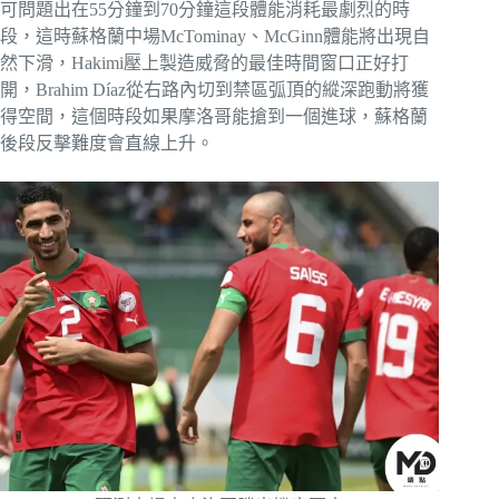
可問題出在55分鐘到70分鐘這段體能消耗最劇烈的時
段，這時蘇格蘭中場McTominay、McGinn體能將出現自
然下滑，Hakimi壓上製造威脅的最佳時間窗口正好打
開，Brahim Díaz從右路內切到禁區弧頂的縱深跑動將獲
得空間，這個時段如果摩洛哥能搶到一個進球，蘇格蘭
後段反擊難度會直線上升。