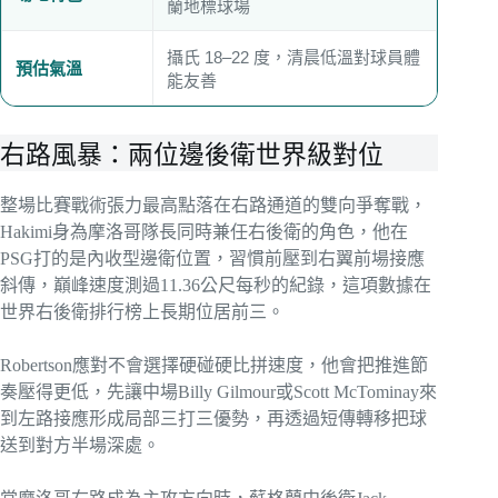
蘭地標球場
攝氏 18–22 度，清晨低溫對球員體
預估氣溫
能友善
右路風暴：兩位邊後衛世界級對位
整場比賽戰術張力最高點落在右路通道的雙向爭奪戰，
Hakimi身為摩洛哥隊長同時兼任右後衛的角色，他在
PSG打的是內收型邊衛位置，習慣前壓到右翼前場接應
斜傳，巔峰速度測過11.36公尺每秒的紀錄，這項數據在
世界右後衛排行榜上長期位居前三。
Robertson應對不會選擇硬碰硬比拼速度，他會把推進節
奏壓得更低，先讓中場Billy Gilmour或Scott McTominay來
到左路接應形成局部三打三優勢，再透過短傳轉移把球
送到對方半場深處。