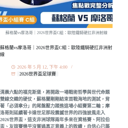
蘇格蘭vs摩洛哥｜2026世界盃C組：歐陸鐵騎硬扛非洲射線
蘇格蘭vs摩洛哥｜2026世界盃C組：歐陸鐵騎硬扛非洲射
線
2026 年 5 月 12, 下午 4:00
2026世界盃足球賽
清晨六點的福克斯堡，將開啟一場戰術哲學與世代命題
雙線交織的硬仗，蘇格蘭剛剛結束首戰海地的測試，背
著「必須拿分」的尾盤壓力踏進這場小組賽第二輪；摩
洛哥則延續著卡達世足那段震撼世界的四強披風走入
2026世界盃，這支非洲球隊兩年多來在資格賽、阿拉伯
盃、友誼賽幾乎沒嘗過真正意義上的敗績，自信心已築