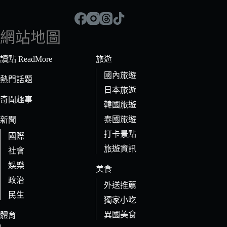
不
到
符
網站地圖
合
條
讀點 ReadMore
旅遊
件
國內旅遊
的
熱門話題
日本旅遊
結
奇聞趣事
果
韓國旅遊
泰國旅遊
新聞
打卡景點
國際
旅遊資訊
社會
娛樂
美食
政治
外送推薦
民生
獨家小吃
異國美食
體育