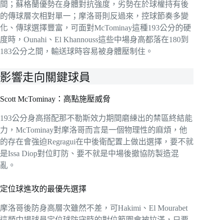
間；蘇格蘭優勢在身體對抗強度，劣勢在於球權持有後
的傳球層次相對單一；摩洛哥則反過來，控球節奏多變
化、傳球選擇豐富，可面對McTominay這種193公分的硬
度時，Ounahi、El Khannouss這些中場身高都落在180到
183公分之間，輸送球時容易被身體壓制住。
影響走向關鍵球員
Scott McTominay：高點施壓威脅
193公分身高搭配那不勒斯效力期間磨練出的禁區終結能
力，McTominay對摩洛哥而言是一個物理性的麻煩，他
的存在會強迫Regragui在中後衛配置上做出選擇，要不就
是Issa Diop對位盯防、要不就是中場後撤協防製造混
亂。
定位球進攻的最優先選擇
摩洛哥後防身高層次雖然不差，可Hakimi、El Mourabet
這類中場球員定位球防守時的對位範圍會被拉滿，只要