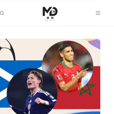
跳
至
主
要
內
容