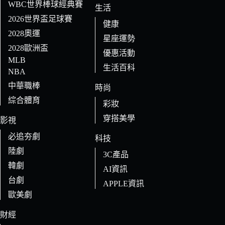
WBC世界棒球經典賽
生活
2026世界盃足球賽
健康
2028奧運
星座運勢
2028歐洲盃
優惠活動
MLB
生活百科
NBA
中華職棒
時尚
綜合體育
彩妝
穿搭美學
影視
必追夯劇
科技
陸劇
3C產品
韓劇
AI資訊
台劇
APPLE資訊
歐美劇
財經