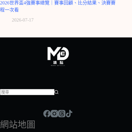
2026世界盃4強賽事總覽｜賽事回顧、比分結果、決賽賽
程一次看
2026-07-17
找
不
到
符
網站地圖
合