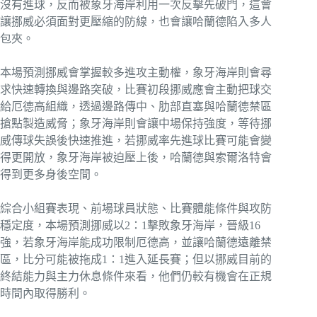
沒有進球，反而被象牙海岸利用一次反擊先破門，這會
讓挪威必須面對更壓縮的防線，也會讓哈蘭德陷入多人
包夾。
本場預測挪威會掌握較多進攻主動權，象牙海岸則會尋
求快速轉換與邊路突破，比賽初段挪威應會主動把球交
給厄德高組織，透過邊路傳中、肋部直塞與哈蘭德禁區
搶點製造威脅；象牙海岸則會讓中場保持強度，等待挪
威傳球失誤後快速推進，若挪威率先進球比賽可能會變
得更開放，象牙海岸被迫壓上後，哈蘭德與索爾洛特會
得到更多身後空間。
綜合小組賽表現、前場球員狀態、比賽體能條件與攻防
穩定度，本場預測挪威以2：1擊敗象牙海岸，晉級16
強，若象牙海岸能成功限制厄德高，並讓哈蘭德遠離禁
區，比分可能被拖成1：1進入延長賽；但以挪威目前的
終結能力與主力休息條件來看，他們仍較有機會在正規
時間內取得勝利。