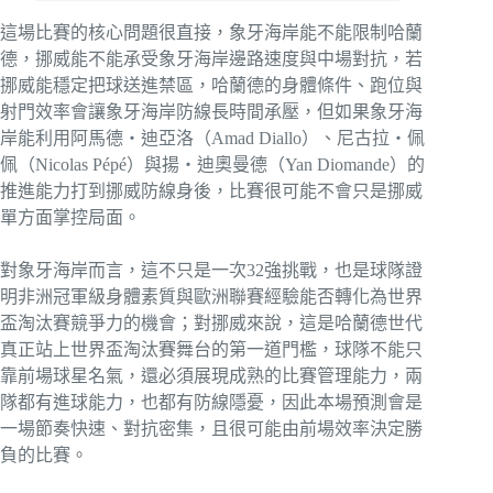
這場比賽的核心問題很直接，象牙海岸能不能限制哈蘭
德，挪威能不能承受象牙海岸邊路速度與中場對抗，若
挪威能穩定把球送進禁區，哈蘭德的身體條件、跑位與
射門效率會讓象牙海岸防線長時間承壓，但如果象牙海
岸能利用阿馬德・迪亞洛（Amad Diallo）、尼古拉・佩
佩（Nicolas Pépé）與揚・迪奧曼德（Yan Diomande）的
推進能力打到挪威防線身後，比賽很可能不會只是挪威
單方面掌控局面。
對象牙海岸而言，這不只是一次32強挑戰，也是球隊證
明非洲冠軍級身體素質與歐洲聯賽經驗能否轉化為世界
盃淘汰賽競爭力的機會；對挪威來說，這是哈蘭德世代
真正站上世界盃淘汰賽舞台的第一道門檻，球隊不能只
靠前場球星名氣，還必須展現成熟的比賽管理能力，兩
隊都有進球能力，也都有防線隱憂，因此本場預測會是
一場節奏快速、對抗密集，且很可能由前場效率決定勝
負的比賽。