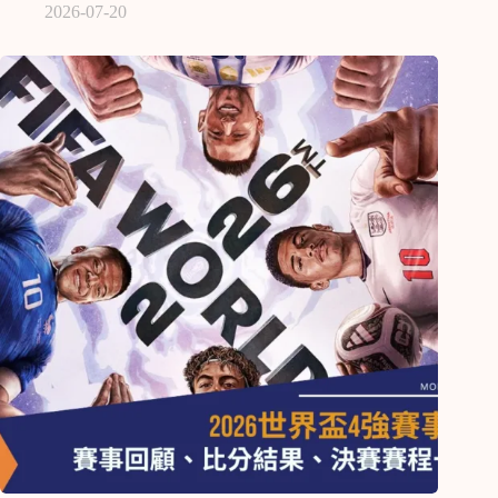
2026-07-20