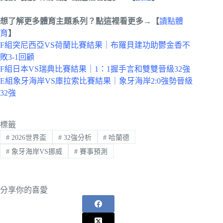
想了解更多體育主題系列？點這裡看更多→【
讀點體
育
】
F組突尼西亞VS荷蘭比賽結果｜布羅貝建功助鬱金香不
敗3-1回顧
F組日本VS瑞典比賽結果｜1：1握手言和雙雙晉級32強
E組象牙海岸VS庫拉索比賽結果｜象牙海岸2:0強勢晉級
32強
標籤
#
2026世界盃
#
32強分析
#
哈蘭德
#
象牙海岸VS挪威
#
賽事預測
分享你的喜愛