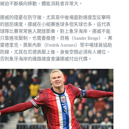
被迫不斷橫向移動，體能消耗會非常大。
挪威的隱憂在防守端，尤其是中後場面對速度型反擊時
的退防速度，挪威在小組賽進球多但失球也多，這代表
球隊比賽常常進入開放節奏，對上象牙海岸，挪威不能
只靠進攻壓制，也需要桑德・貝格（Sander Berge）、弗
雷德里克・奧斯內斯（Fredrik Aursnes）等中場球員協助
防線，尤其在厄德高壓上後，身後空間必須有人補位，
否則象牙海岸的邊路速度會讓挪威付出代價。