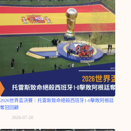
2026世界盃決賽｜托雷斯致命絕殺西班牙1-0擊敗阿根廷
奪冠回顧
2026-07-20