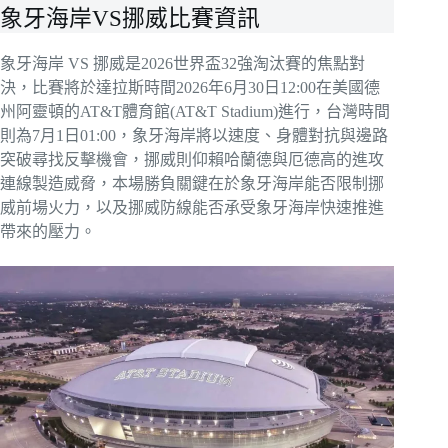
象牙海岸VS挪威比賽資訊
象牙海岸 VS 挪威是2026世界盃32強淘汰賽的焦點對
決，比賽將於達拉斯時間2026年6月30日12:00在美國德
州阿靈頓的AT&T體育館(AT&T Stadium)進行，台灣時間
則為7月1日01:00，象牙海岸將以速度、身體對抗與邊路
突破尋找反擊機會，挪威則仰賴哈蘭德與厄德高的進攻
連線製造威脅，本場勝負關鍵在於象牙海岸能否限制挪
威前場火力，以及挪威防線能否承受象牙海岸快速推進
帶來的壓力。