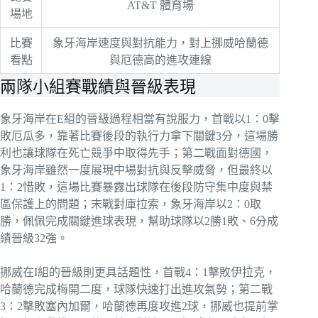
AT&T 體育場
場地
比賽
象牙海岸速度與對抗能力，對上挪威哈蘭德
看點
與厄德高的進攻連線
兩隊小組賽戰績與晉級表現
象牙海岸在E組的晉級過程相當有說服力，首戰以1：0擊
敗厄瓜多，靠著比賽後段的執行力拿下關鍵3分，這場勝
利也讓球隊在死亡競爭中取得先手；第二戰面對德國，
象牙海岸雖然一度展現中場對抗與反擊威脅，但最終以
1：2惜敗，這場比賽暴露出球隊在後段防守集中度與禁
區保護上的問題；末戰對庫拉索，象牙海岸以2：0取
勝，佩佩完成關鍵進球表現，幫助球隊以2勝1敗、6分成
績晉級32強。
挪威在I組的晉級則更具話題性，首戰4：1擊敗伊拉克，
哈蘭德完成梅開二度，球隊快速打出進攻氣勢；第二戰
3：2擊敗塞內加爾，哈蘭德再度攻進2球，挪威也提前掌