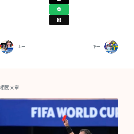
上一
下一
相關文章