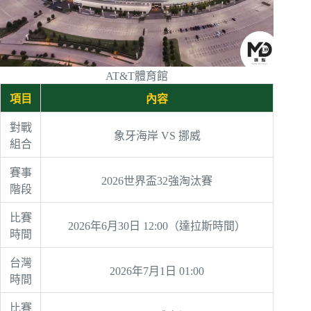
AT&T體育館
項目
內容
對戰
象牙海岸 VS 挪威
組合
賽事
2026世界盃32強淘汰賽
階段
比賽
2026年6月30日 12:00（達拉斯時間）
時間
台灣
2026年7月1日 01:00
時間
比賽