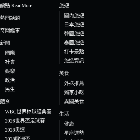
條
讀點 ReadMore
旅遊
件
國內旅遊
的
熱門話題
日本旅遊
結
奇聞趣事
果
韓國旅遊
泰國旅遊
新聞
打卡景點
國際
旅遊資訊
社會
娛樂
美食
政治
外送推薦
民生
獨家小吃
異國美食
體育
WBC世界棒球經典賽
生活
2026世界盃足球賽
健康
2028奧運
星座運勢
2028歐洲盃