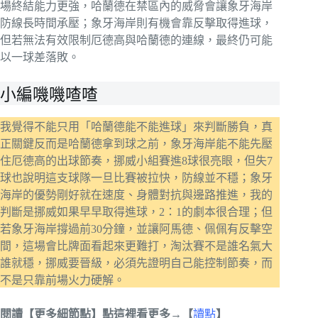
場終結能力更強，哈蘭德在禁區內的威脅會讓象牙海岸
防線長時間承壓；象牙海岸則有機會靠反擊取得進球，
但若無法有效限制厄德高與哈蘭德的連線，最終仍可能
以一球差落敗。
小編嘰嘰喳喳
我覺得不能只用「哈蘭德能不能進球」來判斷勝負，真
正關鍵反而是哈蘭德拿到球之前，象牙海岸能不能先壓
住厄德高的出球節奏，挪威小組賽進8球很亮眼，但失7
球也說明這支球隊一旦比賽被拉快，防線並不穩；象牙
海岸的優勢剛好就在速度、身體對抗與邊路推進，我的
判斷是挪威如果早早取得進球，2：1的劇本很合理；但
若象牙海岸撐過前30分鐘，並讓阿馬德、佩佩有反擊空
間，這場會比牌面看起來更難打，淘汰賽不是誰名氣大
誰就穩，挪威要晉級，必須先證明自己能控制節奏，而
不是只靠前場火力硬解。
閱讀【更多細節點】點這裡看更多→【
讀點
】