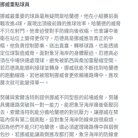
挪威重點球員
挪威最重要的球員毫無疑問是哈蘭德，他在小組賽前兩
戰攻進4球，展現出頂級前鋒的進球效率，哈蘭德的威脅
不只在射門，他會迫使對手防線向後收縮，也會讓中後
衛在站位上變得更保守，厄德高是挪威進攻真正的中
樞，他負責控制節奏、送出直塞、轉移球路，也能透過
定位球製造威脅，面對象牙海岸的身體壓迫，厄德高必
須在中場快速處理球，避免被凱西與桑加雷壓縮空間，
若厄德高能順利接球並轉身，挪威就能不斷找到哈蘭德
的跑動線路，若他被限制挪威會更依賴邊路傳中，進攻
層次就可能變得單一。
努薩與索爾洛特則提供挪威不同型態的前場威脅，努薩
具備邊路突破與一對一能力，能把象牙海岸邊後衛壓回
去，索爾洛特則能分擔哈蘭德的對抗壓力，讓挪威在禁
區內保有第二個高點，這對象牙海岸防線來說很麻煩，
因為他們不能只盯哈蘭德，還必須處理邊路傳中與弱側
包抄，若挪威能讓兩側進攻都打開，象牙海岸的防線會