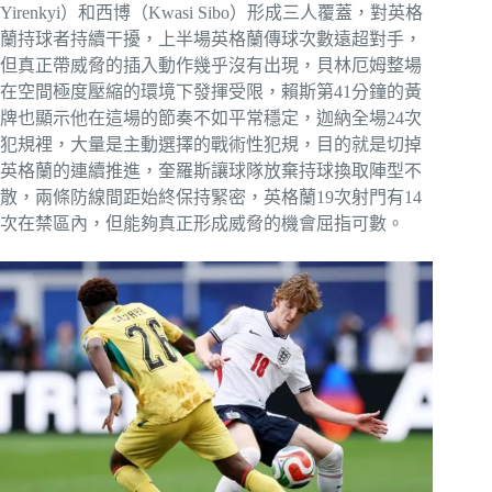
Yirenkyi）和西博（Kwasi Sibo）形成三人覆蓋，對英格
蘭持球者持續干擾，上半場英格蘭傳球次數遠超對手，
但真正帶威脅的插入動作幾乎沒有出現，貝林厄姆整場
在空間極度壓縮的環境下發揮受限，賴斯第41分鐘的黃
牌也顯示他在這場的節奏不如平常穩定，迦納全場24次
犯規裡，大量是主動選擇的戰術性犯規，目的就是切掉
英格蘭的連續推進，奎羅斯讓球隊放棄持球換取陣型不
散，兩條防線間距始終保持緊密，英格蘭19次射門有14
次在禁區內，但能夠真正形成威脅的機會屈指可數。