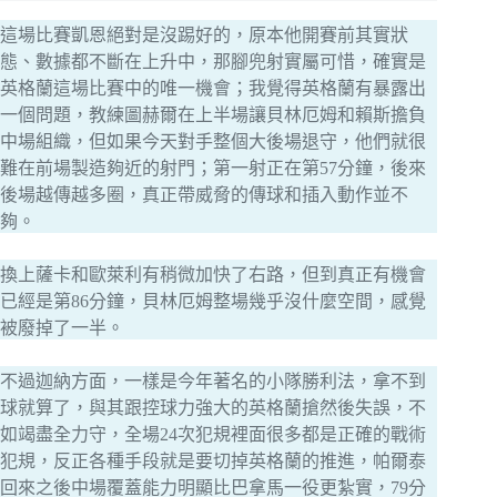
這場比賽凱恩絕對是沒踢好的，原本他開賽前其實狀
態、數據都不斷在上升中，那腳兜射實屬可惜，確實是
英格蘭這場比賽中的唯一機會；我覺得英格蘭有暴露出
一個問題，教練圖赫爾在上半場讓貝林厄姆和賴斯擔負
中場組織，但如果今天對手整個大後場退守，他們就很
難在前場製造夠近的射門；第一射正在第57分鐘，後來
後場越傳越多圈，真正帶威脅的傳球和插入動作並不
夠。
換上薩卡和歐萊利有稍微加快了右路，但到真正有機會
已經是第86分鐘，貝林厄姆整場幾乎沒什麼空間，感覺
被廢掉了一半。
不過迦納方面，一樣是今年著名的小隊勝利法，拿不到
球就算了，與其跟控球力強大的英格蘭搶然後失誤，不
如竭盡全力守，全場24次犯規裡面很多都是正確的戰術
犯規，反正各種手段就是要切掉英格蘭的推進，帕爾泰
回來之後中場覆蓋能力明顯比巴拿馬一役更紮實，79分