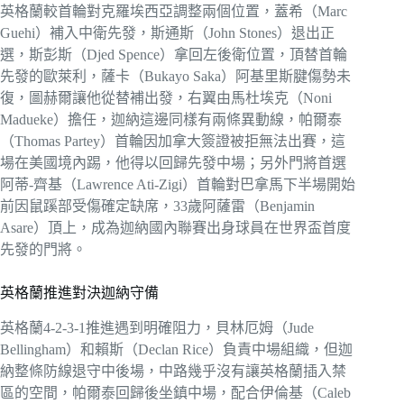
英格蘭較首輪對克羅埃西亞調整兩個位置，蓋希（Marc
Guehi）補入中衛先發，斯通斯（John Stones）退出正
選，斯彭斯（Djed Spence）拿回左後衛位置，頂替首輪
先發的歐萊利，薩卡（Bukayo Saka）阿基里斯腱傷勢未
復，圖赫爾讓他從替補出發，右翼由馬杜埃克（Noni
Madueke）擔任，迦納這邊同樣有兩條異動線，帕爾泰
（Thomas Partey）首輪因加拿大簽證被拒無法出賽，這
場在美國境內踢，他得以回歸先發中場；另外門將首選
阿蒂-齊基（Lawrence Ati-Zigi）首輪對巴拿馬下半場開始
前因鼠蹊部受傷確定缺席，33歲阿薩雷（Benjamin
Asare）頂上，成為迦納國內聯賽出身球員在世界盃首度
先發的門將。
英格蘭推進對決迦納守備
英格蘭4-2-3-1推進遇到明確阻力，貝林厄姆（Jude
Bellingham）和賴斯（Declan Rice）負責中場組織，但迦
納整條防線退守中後場，中路幾乎沒有讓英格蘭插入禁
區的空間，帕爾泰回歸後坐鎮中場，配合伊倫基（Caleb