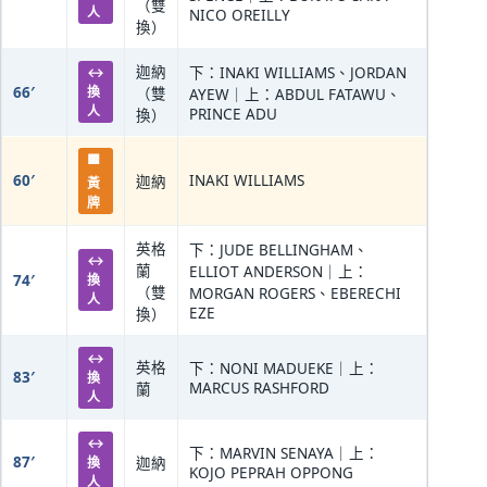
（雙
人
NICO OREILLY
換）
迦納
↔
下：INAKI WILLIAMS、JORDAN
66′
換
（雙
AYEW｜上：ABDUL FATAWU、
人
PRINCE ADU
換）
🟨
60′
INAKI WILLIAMS
迦納
黃
牌
英格
下：JUDE BELLINGHAM、
↔
蘭
ELLIOT ANDERSON｜上：
74′
換
（雙
MORGAN ROGERS、EBERECHI
人
EZE
換）
↔
英格
下：NONI MADUEKE｜上：
83′
換
MARCUS RASHFORD
蘭
人
↔
下：MARVIN SENAYA｜上：
87′
換
迦納
KOJO PEPRAH OPPONG
人