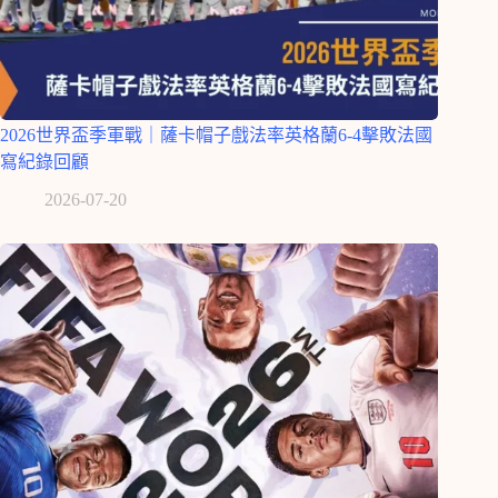
2026世界盃季軍戰｜薩卡帽子戲法率英格蘭6-4擊敗法國
寫紀錄回顧
2026-07-20