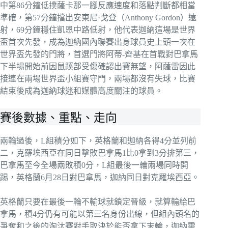
中第86分鐘低撲薩卡那一腳反應速度和落點判斷都相當
準確，第57分鐘擋出安東尼·戈登（Anthony Gordon）遠
射，69分鐘穩住凱恩中路低射，他代表迦納這場是世界
盃首次先發，成為迦納國內聯賽出身球員史上頭一次在
世界盃先發的門將，首選門將阿蒂-齊基在首戰對巴拿馬
下半場開始前因鼠蹊部受傷確認出賽無望，阿薩雷因此
接連在兩場世界盃小組賽守門，兩場都沒有失球，比賽
結束後成為迦納球迷和媒體高度關注的球員。
賽後數據、重點、走向
兩輪過後，L組積分如下，英格蘭和迦納各得4分並列前
二，克羅埃西亞在同日擊敗巴拿馬1比0拿到3分排第三，
巴拿馬至今全場兩敗積0分，L組最後一輪兩場同時開
踢，英格蘭6月28日對巴拿馬，迦納同日對克羅埃西亞。
英格蘭只要在最後一輪不輸球就鎖定晉級，就算輸給巴
拿馬，積4分仍有可能以第三名身份出線，但組內頭名的
爭奪和之後的淘汰賽對手取決於能否拿下末輪，迦納需