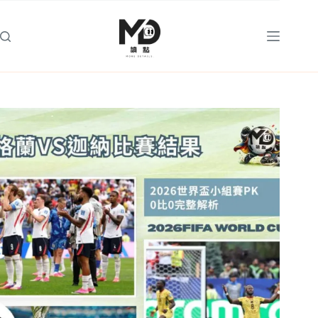
跳
至
主
要
內
容