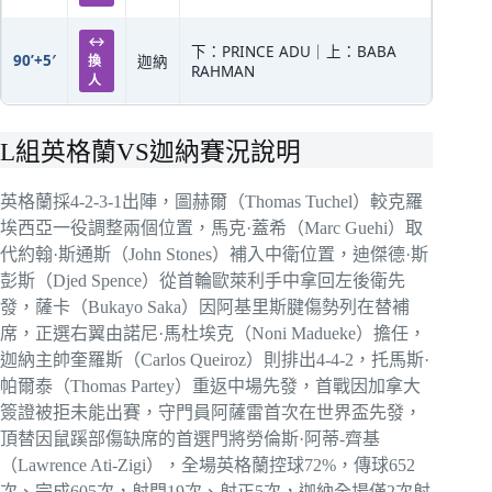
↔
下：PRINCE ADU｜上：BABA
90’+5′
換
迦納
RAHMAN
人
L組英格蘭VS迦納賽況說明
英格蘭採4-2-3-1出陣，圖赫爾（Thomas Tuchel）較克羅
埃西亞一役調整兩個位置，馬克·蓋希（Marc Guehi）取
代約翰·斯通斯（John Stones）補入中衛位置，迪傑德·斯
彭斯（Djed Spence）從首輪歐萊利手中拿回左後衛先
發，薩卡（Bukayo Saka）因阿基里斯腱傷勢列在替補
席，正選右翼由諾尼·馬杜埃克（Noni Madueke）擔任，
迦納主帥奎羅斯（Carlos Queiroz）則排出4-4-2，托馬斯·
帕爾泰（Thomas Partey）重返中場先發，首戰因加拿大
簽證被拒未能出賽，守門員阿薩雷首次在世界盃先發，
頂替因鼠蹊部傷缺席的首選門將勞倫斯·阿蒂-齊基
（Lawrence Ati-Zigi），全場英格蘭控球72%，傳球652
次、完成605次，射門19次、射正5次，迦納全場僅2次射