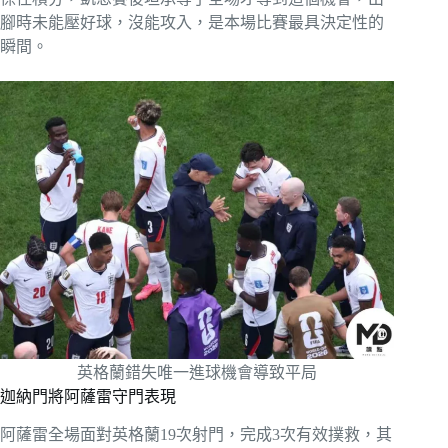
腳時未能壓好球，沒能攻入，是本場比賽最具決定性的
瞬間。
英格蘭錯失唯一進球機會導致平局
迦納門將阿薩雷守門表現
阿薩雷全場面對英格蘭19次射門，完成3次有效撲救，其