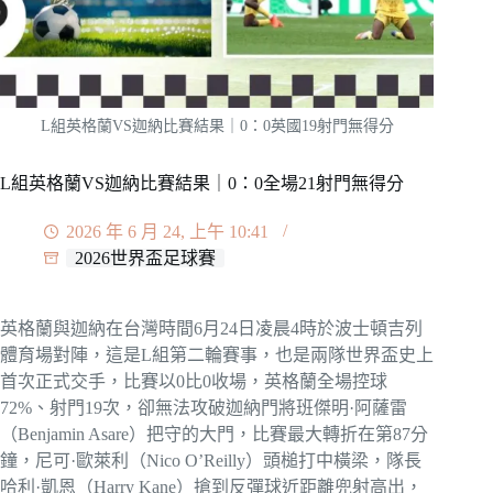
L組英格蘭VS迦納比賽結果｜0：0英國19射門無得分
L組英格蘭VS迦納比賽結果｜0：0全場21射門無得分
2026 年 6 月 24, 上午 10:41
2026世界盃足球賽
英格蘭與迦納在台灣時間6月24日凌晨4時於波士頓吉列
體育場對陣，這是L組第二輪賽事，也是兩隊世界盃史上
首次正式交手，比賽以0比0收場，英格蘭全場控球
72%、射門19次，卻無法攻破迦納門將班傑明·阿薩雷
（Benjamin Asare）把守的大門，比賽最大轉折在第87分
鐘，尼可·歐萊利（Nico O’Reilly）頭槌打中橫梁，隊長
哈利·凱恩（Harry Kane）搶到反彈球近距離兜射高出，