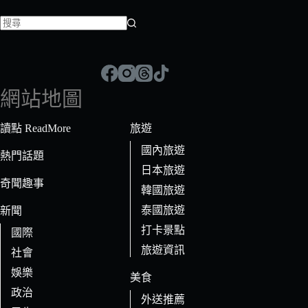
找
不
到
符
網站地圖
合
條
讀點 ReadMore
旅遊
件
國內旅遊
的
熱門話題
日本旅遊
結
奇聞趣事
果
韓國旅遊
泰國旅遊
新聞
打卡景點
國際
旅遊資訊
社會
娛樂
美食
政治
外送推薦