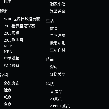
民生
獨家小吃
異國美食
體育
WBC世界棒球經典賽
生活
2026世界盃足球賽
健康
2028奧運
星座運勢
2028歐洲盃
優惠活動
MLB
生活百科
NBA
中華職棒
時尚
綜合體育
彩妝
穿搭美學
影視
必追夯劇
科技
陸劇
3C產品
韓劇
AI資訊
台劇
APPLE資訊