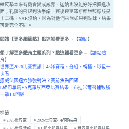
鐘反擊本來有機會變成威脅，迦納也沒能好好把握進攻
面；孔薩的飛鏟判決爭議，賽後連奎羅斯都說那應該是
十二碼，VAR沒給，因為對他們來說如果判點球，結果
可能完全不同。
閱讀【更多細節點】點這裡看更多→【
讀點
】
想了解更多體育主題系列？點這裡看更多→【
讀點體
育
】
世界盃2026比賽資訊｜48隊賽程、分組、轉播、球星一
次看
挪威法國週六強強對決？賽前焦點回顧
L組巴拿馬VS克羅埃西亞比賽結果｜布迪米爾替補致勝
一擊1-0回顧
標籤
#
2026世界盃
#
2026世界盃小組賽結果
#
2026世足戰報
#
L組小組賽結果
#
世界盃小組賽結果