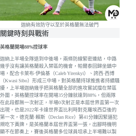
迦納有效防守以至於英格蘭無法破門
關鍵時刻與戰術
英格蘭開場88%控球率
迦納上半場全隊退到中後場，兩條防線緊密連結，中路
幾乎沒有讓英格蘭殺入禁區的機會，帕爾泰回歸坐鎮中
場，配合卡萊布·伊倫基（Caleb Yirenkyi）、誇西·西博
（Kwasi Sibo）形成三中場，對英格蘭持球推進者持續騷
擾，上半場迦納幾乎把英格蘭全部的進攻嘗試擋在禁區
外圍，英格蘭控球率在開場35分鐘就達到88%，但兩隊
在此段都無一次射正，半場0次射正是本屆世界盃第一次
出現，也是2022年卡達世界盃比利時對克羅埃西亞後的
第一次，德克蘭·賴斯（Declan Rice）第41分鐘因緊逼犯
規吃下黃牌，是英格蘭本屆世界盃第一張，出腳時機明
顯不在節奏上，賽後英格蘭多位球員坦承上半場難以製