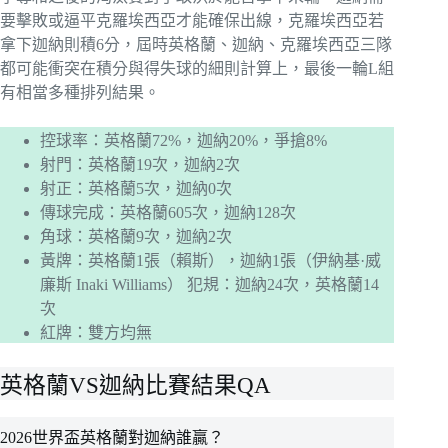
要擊敗或逼平克羅埃西亞才能確保出線，克羅埃西亞若
拿下迦納則積6分，屆時英格蘭、迦納、克羅埃西亞三隊
都可能衝突在積分與得失球的細則計算上，最後一輪L組
有相當多種排列結果。
控球率：英格蘭72%，迦納20%，爭搶8%
射門：英格蘭19次，迦納2次
射正：英格蘭5次，迦納0次
傳球完成：英格蘭605次，迦納128次
角球：英格蘭9次，迦納2次
黃牌：英格蘭1張（賴斯），迦納1張（伊納基·威
廉斯 Inaki Williams） 犯規：迦納24次，英格蘭14
次
紅牌：雙方均無
英格蘭VS迦納比賽結果QA
2026世界盃英格蘭對迦納誰贏？