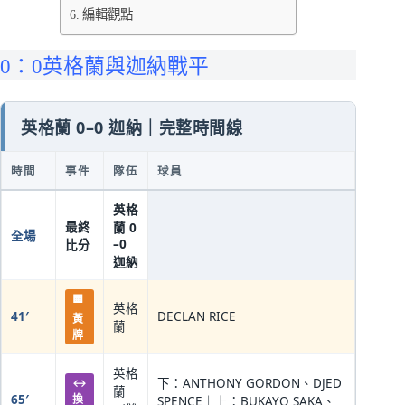
編輯觀點
0：0英格蘭與迦納戰平
英格蘭 0–0 迦納｜完整時間線
時間
事件
隊伍
球員
英格
最終
蘭 0
全場
–0
比分
迦納
🟨
英格
41′
DECLAN RICE
黃
蘭
牌
英格
↔
下：ANTHONY GORDON、DJED
蘭
65′
換
SPENCE｜上：BUKAYO SAKA、