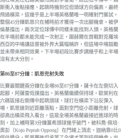
斯衝入後點接應，起跳時機到位但頭球方向偏高，最終
飛過橫梁，這幾乎是上半場英格蘭唯一明確射門嘗試，
整個45分鐘凱恩只在補時前才獲得一次出腳機會，被伊
倫基擋出，兩次定位球傳中同樣未能找到人頭，英格蘭
在半場前都未能完成一次射正，圖赫爾在首戰對克羅埃
西亞的中場講話曾被外界大篇幅稱許，但這場中場鼓勵
並未帶來相同效果，下半場初段比賽步調幾乎和上半場
沒有太大分別。
第86至87分鐘：凱恩兜射失敗
比賽最關鍵兩分鐘在全場86至87分鐘，薩卡在左側切入
起腳，阿薩雷低撲擋出，英格蘭繼續保持球，歐萊利在
六碼區接右側傳中起跳頭球，球打在橫梁下沿反彈入
場，凱恩搶到近距離落點，面對空門從小距離兜射，球
卻高出橫梁飛入看台，這是全場英格蘭最接近進球的時
刻，加上補時第3分鐘蓋希頭球幾乎破門，被科喬·佩培·
奧彭（Kojo Peprah Oppong）在門線上頂走，迦納靠0比0
保住積分，凱恩賽後坦承等了全場才等到這個機會，出