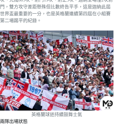
門，雙方攻守差距懸殊但比數終告平手，這是迦納此屆
世界盃最重要的一分，也是英格蘭連續第四屆在小組賽
第二場踢平的紀錄。
英格蘭球迷持續鼓舞士氣
兩隊出場狀態