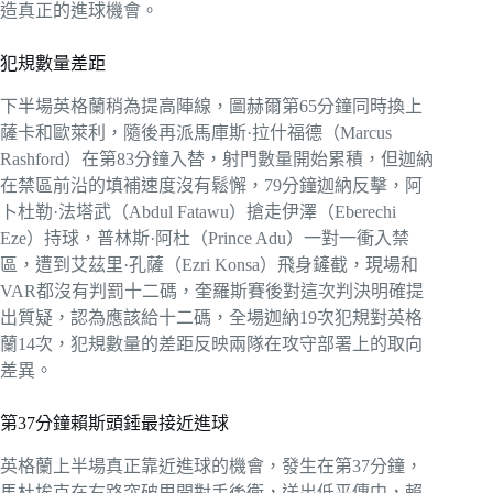
造真正的進球機會。
犯規數量差距
下半場英格蘭稍為提高陣線，圖赫爾第65分鐘同時換上
薩卡和歐萊利，隨後再派馬庫斯·拉什福德（Marcus
Rashford）在第83分鐘入替，射門數量開始累積，但迦納
在禁區前沿的填補速度沒有鬆懈，79分鐘迦納反擊，阿
卜杜勒·法塔武（Abdul Fatawu）搶走伊澤（Eberechi
Eze）持球，普林斯·阿杜（Prince Adu）一對一衝入禁
區，遭到艾茲里·孔薩（Ezri Konsa）飛身鏟截，現場和
VAR都沒有判罰十二碼，奎羅斯賽後對這次判決明確提
出質疑，認為應該給十二碼，全場迦納19次犯規對英格
蘭14次，犯規數量的差距反映兩隊在攻守部署上的取向
差異。
第37分鐘賴斯頭錘最接近進球
英格蘭上半場真正靠近進球的機會，發生在第37分鐘，
馬杜埃克在右路突破甩開對手後衛，送出低平傳中，賴