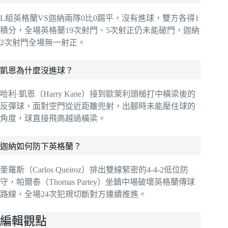
L組英格蘭VS迦納兩隊0比0踢平，沒有進球，雙方各得1
積分，全場英格蘭19次射門、5次射正仍未能破門，迦納
2次射門全場無一射正。
凱恩為什麼沒進球？
哈利·凱恩（Harry Kane）接到歐萊利頭槌打中橫梁後的
反彈球，面對空門從近距離兜射，出腳時未能壓住球的
角度，球直接飛高越過橫梁。
迦納如何防下英格蘭？
奎羅斯（Carlos Queiroz）排出雙線緊密的4-4-2低位防
守，帕爾泰（Thomas Partey）坐鎮中場破壞英格蘭傳球
路線，全場24次犯規切斷對方連續推進。
編輯觀點