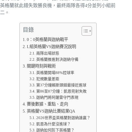
英格蘭就此錯失致勝良機，最終兩隊各得4分並列小組前
二。
目錄
0：0英格蘭與迦納戰平
L組英格蘭VS迦納賽況說明
兩隊出場狀態
英格蘭推進對決迦納守備
關鍵時刻與戰術
英格蘭開場88%控球率
犯規數量差距
第37分鐘賴斯頭錘最接近進球
第86至87分鐘：凱恩兜射失敗
迦納門將阿薩雷守門表現
賽後數據、重點、走向
英格蘭VS迦納比賽結果QA
2026世界盃英格蘭對迦納誰贏？
凱恩為什麼沒進球？
迦納如何防下英格蘭？