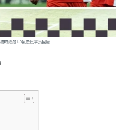
補時絕殺1-0氣走巴拿馬回顧
顧