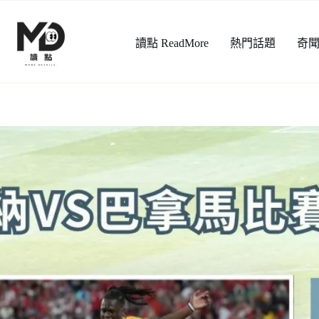
跳
至
讀點 ReadMore
熱門話題
奇
主
要
內
容