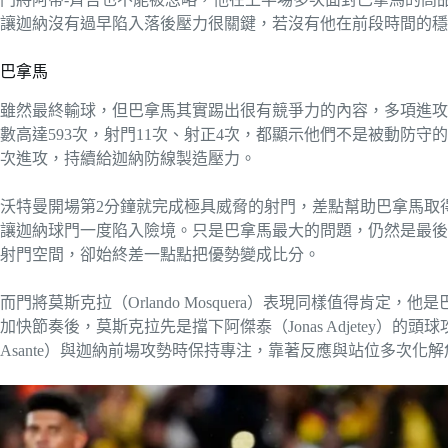
讓迦納沒有過早陷入落後壓力很關鍵，若沒有他在前段時間的穩
巴拿馬
雖然最終輸球，但巴拿馬其實踢出很有競爭力的內容，多項進攻
數高達593次，射門11次、射正4次，都顯示他們不是被動防
次進攻，持續給迦納防線製造壓力。
沃特曼開場第2分鐘就完成極具威脅的射門，差點幫助巴拿馬取
讓迦納球門一度陷入險境。只是巴拿馬最大的問題，仍然是最後
射門空間，卻始終差一點點把優勢變成比分。
而門將莫斯克拉（Orlando Mosquera）表現同樣值得肯定
加快節奏後，莫斯克拉先是擋下阿傑泰（Jonas Adjetey）的頭球攻
Asante）與迦納前場攻勢時保持專注，靠著反應與站位多次化