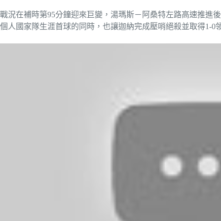
戰況在補時第95分鐘迎來巨變，湯瑪斯－阿桑特左路高速推進
個人國家隊生涯首球的同時，也讓迦納完成壓哨絕殺並取得1-0