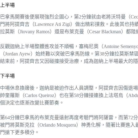
上半場
巴拿馬開賽後便展現強烈企圖心，第2分鐘就由老將沃特曼（Cecili
門將阿提齊吉（Lawrence Ati Zigi）做出精彩撲救。此後其也持續
拉莫斯（Jiovany Ramos）還是布萊克曼（Cesar Blackman）
反觀迦納上半場整體進攻並不順暢，塞梅尼奧（Antoine Semenyo）
（Jordan Ayew）始終難以突破巴拿馬防線。第38分鐘拉
結束前，阿提齊吉又因碰撞接受治療，成為迦納上半場最大的隱
下半場
中場休息換邊後，迦納是被迫作出人員調整，阿提齊吉因傷退場，由班傑
帥奎羅斯（Carlos Queiroz）也在第58分鐘接連換上法塔烏（A
個決定也逐漸改變比賽節奏。
第64分鐘巴拿馬的布萊克曼遠射再度考驗門將阿薩雷，而第72分鐘迦納
被門將莫斯克拉（Orlando Mosquera）神勇化解，隨著
門搶下更多積分。