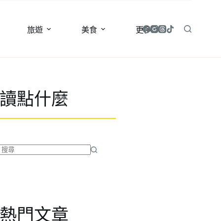
旅遊
美食
更多
讀點什麼
找
不
到
符
合
熱門文章
條