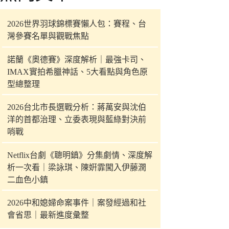
件
的
2026世界羽球錦標賽懶人包：賽程、台
結
灣參賽名單與觀戰焦點
果
諾蘭《奧德賽》深度解析｜最強卡司、
IMAX實拍希臘神話、5大看點與角色原
型總整理
2026台北市長選戰分析：蔣萬安與沈伯
洋的首都治理、立委表現與藍綠對決前
哨戰
Netflix台劇《聰明鎮》分集劇情、深度解
析一次看｜梁詠琪、陳姸霏闖入伊藤潤
二血色小鎮
2026中和媳婦命案事件｜案發經過和社
會省思｜最新進度彙整