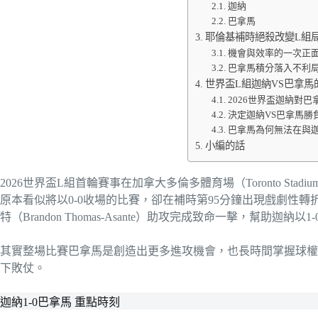
迦納
巴拿馬
耶倫基補時絕殺改變L組
機會與效率的一次正
巴拿馬積分落入不利
世界盃L組迦納VS巴拿馬
2026世界盃迦納對
決定迦納VS巴拿馬勝
巴拿馬為何無法在與迦
小編的話
2026世界盃L組首輪賽事在加拿大多倫多體育場（Toronto St
原本看似將以0-0收場的比賽，卻在補時第95分鐘出現戲劇性轉折，耶
特（Brandon Thomas-Asante）助攻完成致命一擊，幫助迦納以
其實整場比賽巴拿馬是創造出更多進攻機會，也長時間掌握球權
下敗仗。
迦納1-0巴拿馬 重點時刻