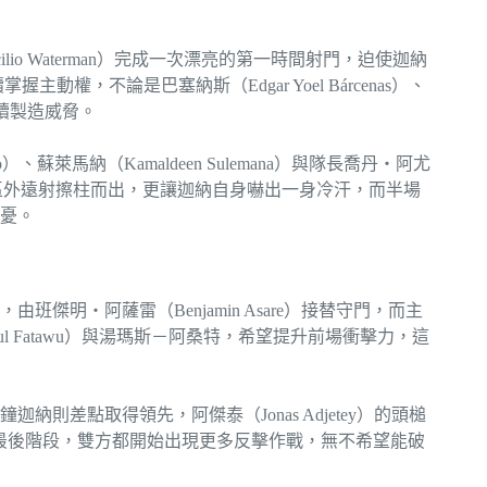
o Waterman）完成一次漂亮的第一時間射門，迫使迦納
掌握主動權，不論是巴塞納斯（Edgar Yoel Bárcenas）、
都陸續製造威脅。
、蘇萊馬納（Kamaldeen Sulemana）與隊長喬丹・阿尤
莫斯禁區外遠射擦柱而出，更讓迦納自身嚇出一身冷汗，而半場
憂。
明・阿薩雷（Benjamin Asare）接替守門，而主
bdul Fatawu）與湯瑪斯－阿桑特，希望提升前場衝擊力，這
則差點取得領先，阿傑泰（Jonas Adjetey）的頭槌
比賽進入最後階段，雙方都開始出現更多反擊作戰，無不希望能破