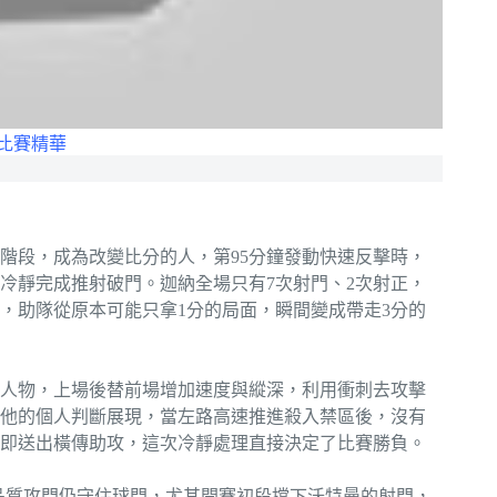
 比賽精華
階段，成為改變比分的人，第95分鐘發動快速反擊時，
冷靜完成推射破門。迦納全場只有7次射門、2次射正，
，助隊從原本可能只拿1分的局面，瞬間變成帶走3分的
人物，上場後替前場增加速度與縱深，利用衝刺去攻擊
他的個人判斷展現，當左路高速推進殺入禁區後，沒有
即送出橫傳助攻，這次冷靜處理直接決定了比賽勝負。
品質攻門仍守住球門，尤其開賽初段擋下沃特曼的射門，