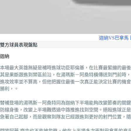
迦納VS巴拿馬
雙方球員表現盤點
迦納
本場最大英雄無疑是補時進球功臣耶倫基，在比賽最緊繃的最後
其是果斷跟進到禁區前沿，在湯瑪斯－阿桑特橫傳送到門前時，
進攻效率並不算高，但他把握住最後一次真正能決定比賽的機會
勝利，。
替補登場的湯瑪斯－阿桑特同為迦納下半場能夠改變節奏的關鍵
防線身後，改變上半場難透過中路推進找到空間。絕殺進球正是
急著自己起腳，而是觀察到隊友已經跟進到更好的射門位置，隨
門將阿蒂-齊吉也不能被忽略，他在上半場多次面對巴拿馬的高