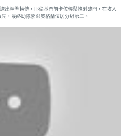
後送出精準橫傳，耶倫基門前卡位輕鬆推射破門，在攻入
領先，最終助隊緊跟英格蘭位居分組第二。