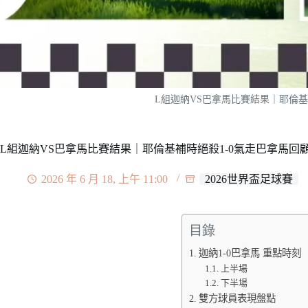
L組迦納VS巴拿馬比賽結果｜耶倫基
L組迦納VS巴拿馬比賽結果｜耶倫基補時絕殺1-0氣走巴拿馬回
2026 年 6 月 18, 上午 11:00
2026世界盃足球賽
目錄
迦納1-0巴拿馬 重點時刻
上半場
下半場
雙方球員表現盤點