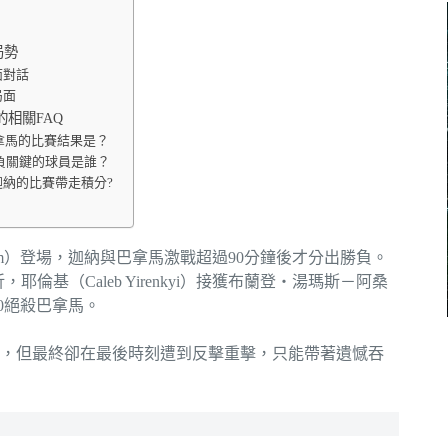
局勢
面對話
局面
的相關FAQ
巴拿馬的比賽結果是？
負關鍵的球員是誰？
納的比賽帶走積分?
adium）登場，迦納與巴拿馬激戰超過90分鐘後才分出勝負。
倫基（Caleb Yirenkyi）接獲布蘭登・湯瑪斯－阿桑
1-0絕殺巴拿馬。
，但最終卻在最後時刻遭到反擊重擊，只能帶著遺憾吞