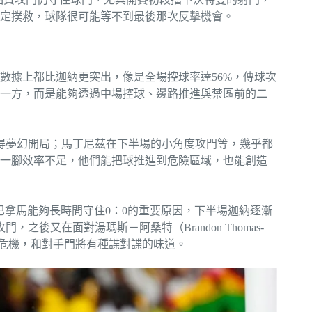
定撲救，球隊很可能等不到最後那次反擊機會。
數據上都比迦納更突出，像是全場控球率達56%，傳球次
守的一方，而是能夠透過中場控球、邊路推進與禁區前的二
得夢幻開局；馬丁尼茲在下半場的小角度攻門等，幾乎都
一腳效率不足，他們能把球推進到危險區域，也能創造
，他是巴拿馬能夠長時間守住0：0的重要原因，下半場迦納逐漸
門，之後又在面對湯瑪斯－阿桑特（Brandon Thomas-
解危機，和對手門將有種諜對諜的味道。