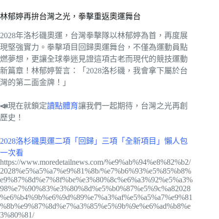
林郁婷再拚台灣之光，拳擊重返奧運舞台
2028年洛杉磯奧運，台灣拳擊隊以林郁婷為首，再度展
現堅強實力。拳擊項目回歸奧運舞台，不僅為運動員點
燃夢想，更讓全球拳迷見證這項古老而現代的競技運動
新篇章！林郁婷誓言：「2028洛杉磯，我會拿下屬於台
灣的第二面金牌！」
📣
現在就鎖定
讀點體育
讓我們一起期待，台灣之光再創
歷史！
2028洛杉磯奧運二項「回歸」三項「全新項目」懶人包
一次看
https://www.moredetailnews.com/%e9%ab%94%e8%82%b2/
2028%e5%a5%a7%e9%81%8b/%e7%b6%93%e5%85%b8%
e9%87%8d%e7%8f%be%e3%80%8c%e6%a3%92%e5%a3%
98%e7%90%83%e3%80%8d%e5%b0%87%e5%9c%a82028
%e6%b4%9b%e6%9d%89%e7%a3%af%e5%a5%a7%e9%81
%8b%e9%87%8d%e7%a3%85%e5%9b%9e%e6%ad%b8%e
3%80%81/