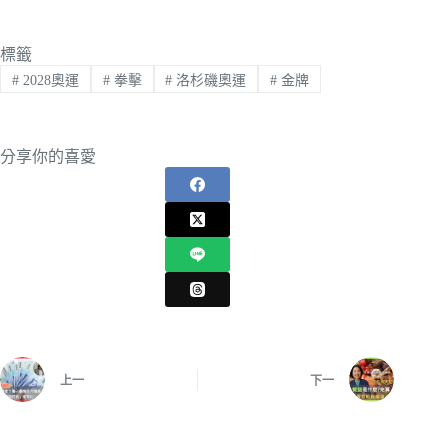
標籤
#
2028奧運
#
拳擊
#
洛杉磯奧運
#
金牌
分享你的喜愛
上一
下一