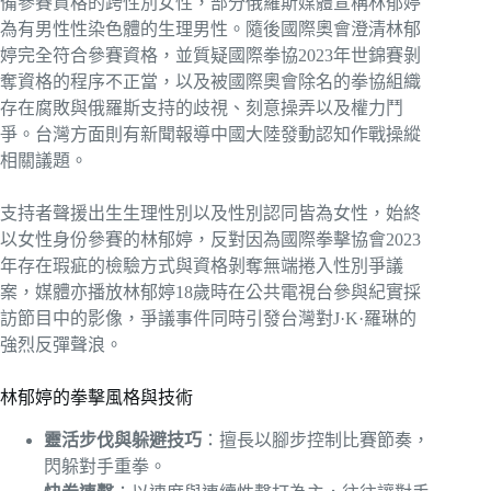
備參賽資格的跨性別女性，部分俄羅斯媒體宣稱林郁婷
為有男性性染色體的生理男性。隨後國際奧會澄清林郁
婷完全符合參賽資格，並質疑國際拳協2023年世錦賽剝
奪資格的程序不正當，以及被國際奧會除名的拳協組織
存在腐敗與俄羅斯支持的歧視、刻意操弄以及權力鬥
爭。台灣方面則有新聞報導中國大陸發動認知作戰操縱
相關議題。
支持者聲援出生生理性別以及性別認同皆為女性，始終
以女性身份參賽的林郁婷，反對因為國際拳擊協會2023
年存在瑕疵的檢驗方式與資格剝奪無端捲入性別爭議
案，媒體亦播放林郁婷18歲時在公共電視台參與紀實採
訪節目中的影像，爭議事件同時引發台灣對J·K·羅琳的
強烈反彈聲浪。
林郁婷的拳擊風格與技術
靈活步伐與躲避技巧
：擅長以腳步控制比賽節奏，
閃躲對手重拳。