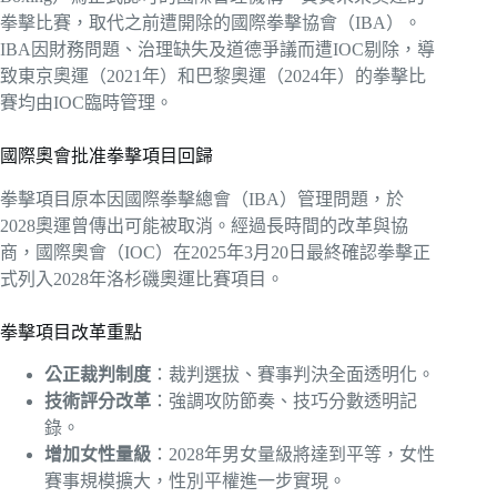
拳擊比賽，取代之前遭開除的國際拳擊協會（IBA）。
IBA因財務問題、治理缺失及道德爭議而遭IOC剔除，導
致東京奧運（2021年）和巴黎奧運（2024年）的拳擊比
賽均由IOC臨時管理。
國際奧會批准拳擊項目回歸
拳擊項目原本因國際拳擊總會（IBA）管理問題，於
2028奧運曾傳出可能被取消。經過長時間的改革與協
商，國際奧會（IOC）在2025年3月20日最終確認拳擊正
式列入2028年洛杉磯奧運比賽項目。
拳擊項目改革重點
公正裁判制度
：裁判選拔、賽事判決全面透明化。
技術評分改革
：強調攻防節奏、技巧分數透明記
錄。
增加女性量級
：2028年男女量級將達到平等，女性
賽事規模擴大，性別平權進一步實現。