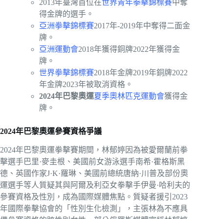
2013年臺灣首位在
世界青年拳擊錦標賽
中奪
得金牌的選手。
亞洲拳擊錦標賽
2017年-2019年中奪得二面金
牌。
亞洲運動會
2018年獲得銅牌2022年獲得金
牌。
世界拳擊錦標賽
2018年金牌2019年銅牌2022
年金牌2023年被取消資格。
2024年巴黎奧運
夏季奧林匹克運動會
獲得金
牌。
2024年巴黎奧運參賽資格爭議
2024年巴黎奧運拳擊賽期間，林郁婷因為被愛爾蘭前拳
擊選手巴里·麥圭根、美國前女游泳選手南希·霍格斯黑
德、英國作家J·K·羅琳、美國前總統唐納·川普及部份奧
運選手等人質疑其與阿爾及利亞女拳擊手伊曼·哈利夫的
參賽資格及性別，成為國際媒體焦點。質疑者援引2023
年國際拳擊協會的「性別生化檢測」，主張林為不應具