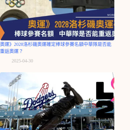
奧運》2028洛杉磯奧運確定棒球參賽名額中華隊是否能
重返奧運？
2025-04-30