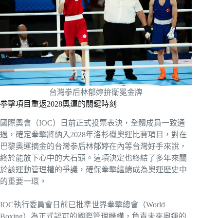
台灣拳后林郁婷拚衛冕金牌
拳擊項目重返2028奧運的關鍵時刻
國際奧會（IOC）日前正式投票表決，全體成員一致通
過，確定拳擊將納入2028年洛杉磯奧運比賽項目，對在
巴黎奧運摘金的台灣拳后林郁婷在內等台灣好手來說，
終於能放下心中的大石頭。這項決定也終結了多年來關
於該運動管理權的爭議，確保拳擊繼續成為奧運歷史中
的重要一環。
IOC執行委員會日前已批準世界拳擊總會（World
Boxing）為正式認可的國際管理機構，負責未來奧運的