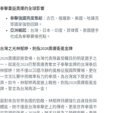
拳擊重返奧運的全球影響
拳擊強國再度集結
：古巴、俄羅斯、美國、哈薩克
等國家強勢回歸。
亞洲崛起
：台灣、日本、印度、菲律賓、泰國選手
也成為拳擊賽場亮點。
台灣之光林郁婷，劍指2028奧運衛冕金牌
2028奧運即將登場，台灣代表隊最受矚目的明星選手之
一，就是在2024巴黎奧運勇奪女子拳擊金牌的台灣拳后
林郁婷！她不僅以沉穩冷靜的風格征服國際賽場，更在
一次次比賽中用精準有力的拳頭，為台灣寫下歷史新
頁。如今，林郁婷再度披上戰袍，劍指2028奧運衛冕金
牌，誓言為台灣再添一金！
面對來自世界各國的勁敵，林郁婷持續強化自身技術與
體能，她不僅是台灣拳擊史上的傳奇，更是世界拳壇不
可忽視的強者。2028年，她不只是為了榮耀而戰，更是