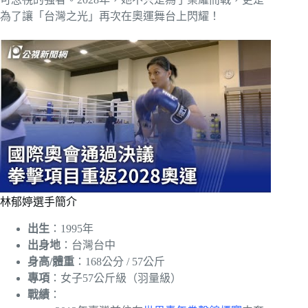
為了讓「台灣之光」再次在奧運舞台上閃耀！
林郁婷選手簡介
出生
：1995年
出身地
：台灣台中
身高/體重
：168公分 / 57公斤
專項
：女子57公斤級（羽量級）
戰績
：