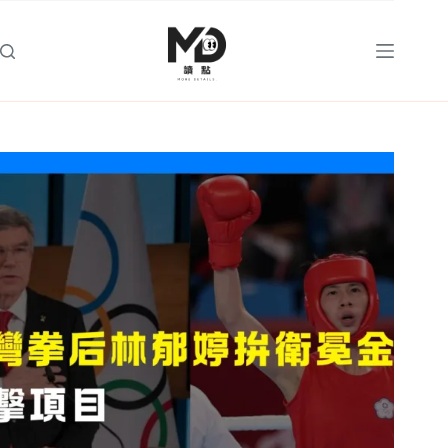
跳
至
主
要
內
容