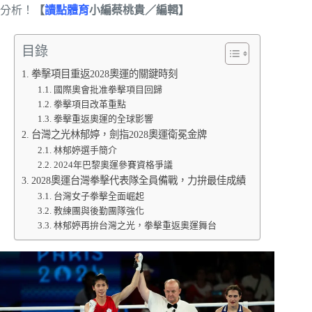
分析！
【
讀點體育
小編蔡桃貴／編輯】
目錄
拳擊項目重返2028奧運的關鍵時刻
國際奧會批准拳擊項目回歸
拳擊項目改革重點
拳擊重返奧運的全球影響
台灣之光林郁婷，劍指2028奧運衛冕金牌
林郁婷選手簡介
2024年巴黎奧運參賽資格爭議
2028奧運台灣拳擊代表隊全員備戰，力拚最佳成績
台灣女子拳擊全面崛起
教練團與後勤團隊強化
林郁婷再拚台灣之光，拳擊重返奧運舞台