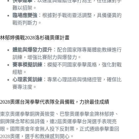
快拳連擊
：以速度與連續性擊打為主，往往讓對手
難以招架。
臨場應變強
：根據對手戰術靈活調整，具備優異的
戰術判斷力。
林郁婷備戰2028洛杉磯奧運計畫
體能與爆發力提升
：配合國家隊專屬體能教練進行
訓練，增強比賽耐力與爆發力。
賽事模擬訓練
：模擬不同國家拳擊風格，強化對戰
經驗。
心理素質訓練
：專業心理諮商與情緒控管，確保比
賽專注度。
2028奧運台灣拳擊代表隊全員備戰，力拚最佳成績
東京奧運拳擊銅牌黃筱雯、巴黎奧運拳擊金牌林郁婷、
銅牌陳念琴和吳詩儀，連2屆奧運拳擊台灣選手表現亮
眼。國際奧會年會無人投下反對票，正式通過拳擊重回
2028奧運，選手和教練感到開心。