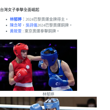
台灣女子拳擊全面崛起
林郁婷
：
2024巴黎奧運金牌得主。
陳念琴
，
吳詩儀
2024巴黎奧運銅牌。
黃筱雯
: 東京奧運拳擊銅牌。
林郁婷