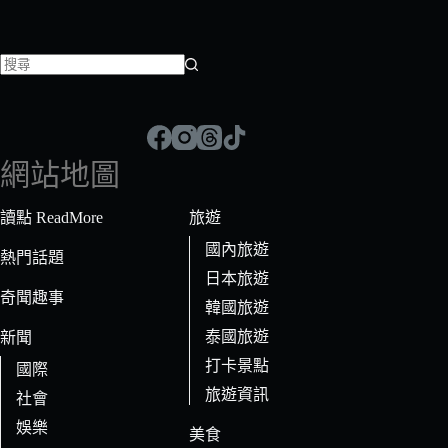
找
不
到
符
網站地圖
合
條
讀點 ReadMore
旅遊
件
國內旅遊
的
熱門話題
日本旅遊
結
奇聞趣事
果
韓國旅遊
泰國旅遊
新聞
打卡景點
國際
旅遊資訊
社會
娛樂
美食