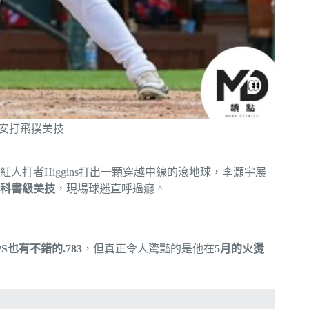
場安打飛撲美技
紅人打者Higgins打出一顆穿越中線的滾地球，李灝宇展
科書級美技
，現場球迷直呼過癮。
S也有不錯的.783
，但真正令人驚豔的是他在
5月的火燙