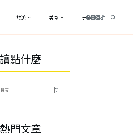
旅遊
美食
更多
讀點什麼
找
不
到
符
合
熱門文章
條