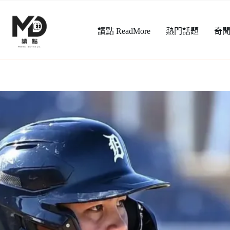
跳
至
讀點 ReadMore
熱門話題
奇
主
要
內
容