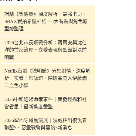
件
的
諾蘭《奧德賽》深度解析｜最強卡司、
結
IMAX實拍希臘神話、5大看點與角色原
果
型總整理
2026台北市長選戰分析：蔣萬安與沈伯
洋的首都治理、立委表現與藍綠對決前
哨戰
Netflix台劇《聰明鎮》分集劇情、深度解
析一次看｜梁詠琪、陳姸霏闖入伊藤潤
二血色小鎮
2026中和媳婦命案事件｜案發經過和社
會省思｜最新進度彙整
2026聖地牙哥動漫展｜漫威釋出復仇者
聯盟5、惡靈戰警與黑豹3新消息