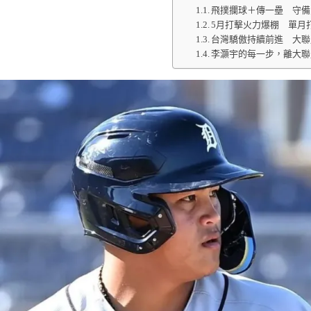
飛撲攔球＋傳一壘 守備
5月打擊火力爆棚 單月打擊率
台灣驕傲持續前進 大聯
李灝宇的每一步，離大聯