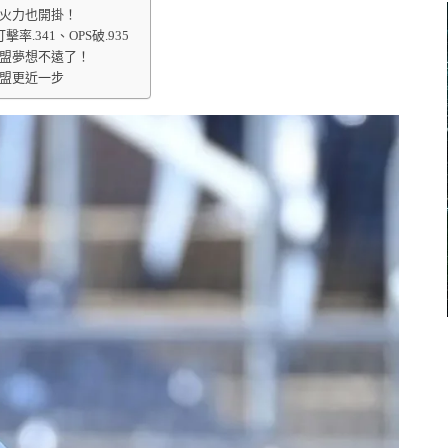
火力也開掛！
.341、OPS破.935
盟夢想不遠了！
盟更近一步