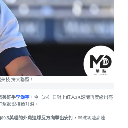
撲美技 拚大聯盟！
旅美好手
李灝宇
，今（29）日對上
紅人3A球隊
再度繳出亮
打擊狀況持續升溫。
速89.5英哩的外角速球反方向擊出安打
，擊球初速高達