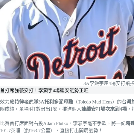
3A李灝宇連4場安打飛
首打席強襲安打！李灝宇4場連安氣勢正旺
效力
底特律老虎隊3A托利多泥母雞
（Toledo Mud Hens）的
台灣
眼成績，單場4打數敲出1安，推進個人
連續安打場次來到4場
，
比賽首打席面對右投Adam Plutko，李灝宇毫不手軟，將一記
時
101.7英哩（約163.7公里），直接打出開局氣勢！