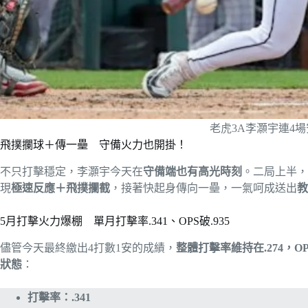
老虎3A李灝宇連4
飛撲攔球＋傳一壘 守備火力也開掛！
不只打擊穩定，李灝宇今天在
守備端也有高光時刻
。二局上半，
現
極速反應＋飛撲攔截
，接著快起身傳向一壘，一氣呵成送出
教
5月打擊火力爆棚 單月打擊率.341、OPS破.935
儘管今天最終繳出4打數1安的成績，
整體打擊率維持在.274，OP
狀態
：
打擊率：.341