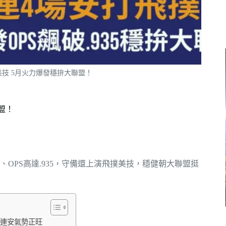
美技 5月火力爆發穩拚大聯盟！
盟！
1、OPS高達.935，守備還上演飛撲美技，穩健朝大聯盟挺
場連安氣勢正旺