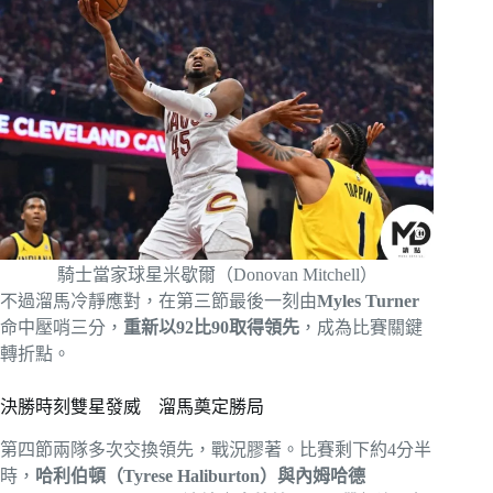
騎士當家球星米歇爾（Donovan Mitchell）
不過溜馬冷靜應對，在第三節最後一刻由
Myles Turner
命中壓哨三分，
重新以92比90取得領先
，成為比賽關鍵
轉折點。
決勝時刻雙星發威 溜馬奠定勝局
第四節兩隊多次交換領先，戰況膠著。比賽剩下約4分半
時，
哈利伯頓（Tyrese Haliburton）與內姆哈德