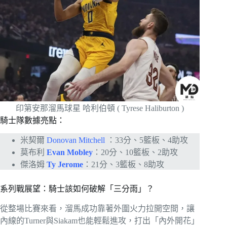
印第安那溜馬球星 哈利伯頓 ( Tyrese Haliburton )
騎士隊數據亮點：
米契爾
Donovan Mitchell
：33分、5籃板、4助攻
莫布利
Evan Mobley
：20分、10籃板、2助攻
傑洛姆
Ty Jerome
：21分、3籃板、8助攻
系列戰展望：騎士該如何破解「三分雨」？
從整場比賽來看，溜馬成功靠著外圍火力拉開空間，讓
內線的Turner與Siakam也能輕鬆進攻，打出「內外開花」