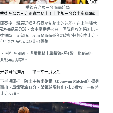
季後賽溜馬三分雨轟垮騎士
季後賽溜馬三分雨轟垮騎士！上半場三分命中率飆6成
開賽後，溜馬延續例行賽壓制騎士的氣勢，在上半場就
砍進9記三分球、命中率高達60%
，團隊進攻流暢無比。
雖然騎士靠著
Donovan Mitchell
的突破與外線咬住比分，
但半場打完仍以
58比64落後
。
📌 例行賽期間，
溜馬對騎士戰績為3勝1敗
，堪稱剋星，
此戰再度驗證。
米歇爾苦撐騎士 第三節一度反超
下半場開打，騎士主將
米歇爾（Donovan Mitchell）挺身
而出，單節獨拿12分，帶領球隊打出13比0猛攻
，一度將
比分反超。