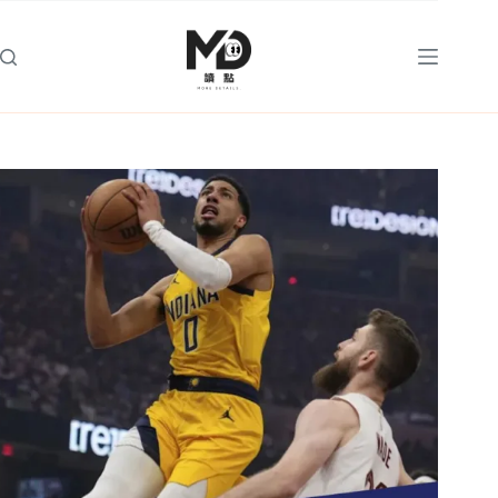
跳
至
主
要
內
容