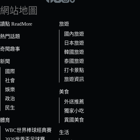
符
網站地圖
合
條
讀點 ReadMore
旅遊
件
國內旅遊
的
熱門話題
日本旅遊
結
奇聞趣事
果
韓國旅遊
泰國旅遊
新聞
打卡景點
國際
旅遊資訊
社會
娛樂
美食
政治
外送推薦
民生
獨家小吃
異國美食
體育
WBC世界棒球經典賽
生活
2026世界盃足球賽