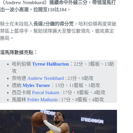
（Andrew Nembhard）連續命中外線三分，帶領溜馬打
出一波小高潮，拉開至110比104
。
騎士在末段陷入
長達2分鐘的得分荒
，哈利伯頓再度突破
禁區上籃得手，幫助球隊擴大至雙位數領先，徹底奠定
勝局。
溜馬隊數據亮點：
哈利伯頓
Tyrese Haliburton
：22分、3籃板、13助
攻
奈哈德
Andrew Nembhard
: 23分、6助攻
透納
Myles Turner
：13分、11籃板、1助攻
西亞卡姆
Pascal Siakam
: 17分、8籃板、4助攻
馬圖林
Felder Mathurin
: 17分、8籃板、4助攻