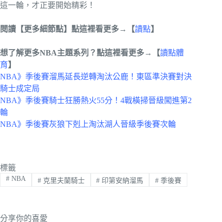
這一輪，才正要開始精彩！
閱讀【更多細節點】點這裡看更多→【
讀點
】
想了解更多NBA主題系列？點這裡看更多→【
讀點體
育
】
NBA》季後賽溜馬延長逆轉淘汰公鹿！東區準決賽對決
騎士成定局
NBA》季後賽騎士狂勝熱火55分！4戰橫掃晉級闖進第2
輪
NBA》季後賽灰狼下剋上淘汰湖人晉級季後賽次輪
標籤
#
NBA
#
克里夫蘭騎士
#
印第安納溜馬
#
季後賽
分享你的喜愛