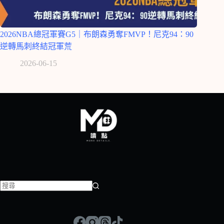
2026NBA總冠軍賽G5｜布朗森勇奪FMVP！尼克94：90
逆轉馬刺終結冠軍荒
2026-06-15
找
不
到