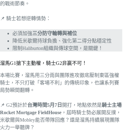
的戰術節奏。
📌 騎士若想逆轉情勢：
必須加強
三分防守輪轉與補位
降低米歇爾持球負擔、強化第二得分點穩定性
限制Haliburton組織與傳球空間，是關鍵！
溜馬G1搶下主動權，騎士G2非贏不可！
本場比賽，溜馬用三分雨與團隊進攻徹底壓制東區強權
騎士，不只打破「客場不利」的傳統印象，也讓系列賽
局勢瞬間翻轉。
📌 G2預計於
台灣時間5月7日
開打，地點依然是
騎士主場
Rocket Mortgage FieldHouse
，屆時騎士勢必展開反撲，
米歇爾與Mobley能否帶隊回應？還是溜馬持續展現團隊
火力一舉聽牌？