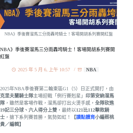
NBA》季後賽溜馬三分雨轟垮騎士！客場開胡系列賽開紅盤
NBA》季後賽溜馬三分雨轟垮騎士！客場開胡系列賽開
紅盤
2025 年 5 月 6, 上午 10:57
NBA
2025年NBA季後賽第二輪東區G1（5）日正式開打，由
克里夫蘭騎士隊
主場迎戰「例行賽剋星」
印第安納溜馬
隊
，雖然是客場作戰，溜馬卻打出火燙手感，
全隊砍進
19記三分球、六人得分上雙
，最終以
121比112擊敗騎
士
，搶下系列賽首勝，氣勢如虹！
【
讀點體育
小編蔡桃
貴／編輯】