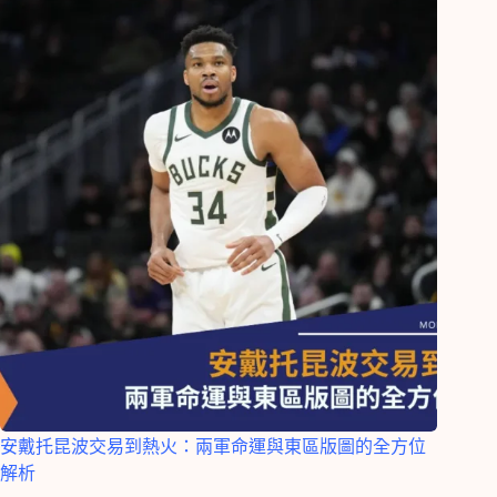
安戴托昆波交易到熱火：兩軍命運與東區版圖的全方位
解析