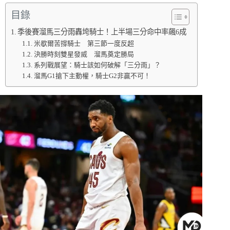
目錄
季後賽溜馬三分雨轟垮騎士！上半場三分命中率飆6成
米歇爾苦撐騎士 第三節一度反超
決勝時刻雙星發威 溜馬奠定勝局
系列戰展望：騎士該如何破解「三分雨」？
溜馬G1搶下主動權，騎士G2非贏不可！