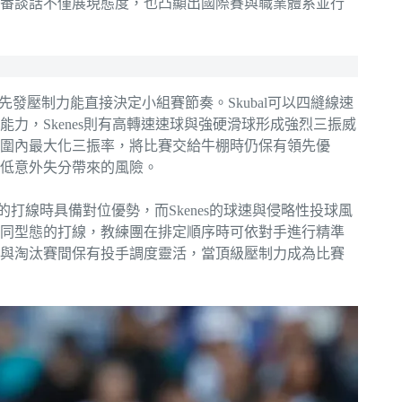
番談話不僅展現態度，也凸顯出國際賽與職業體系並行
大價值就在先發壓制力能直接決定小組賽節奏。Skubal可以四縫線速
力，Skenes則有高轉速速球與強硬滑球形成強烈三振威
圍內最大化三振率，將比賽交給牛棚時仍保有領先優
低意外失分帶來的風險。
的打線時具備對位優勢，而Skenes的球速與侵略性投球風
同型態的打線，教練團在排定順序時可依對手進行精準
與淘汰賽間保有投手調度靈活，當頂級壓制力成為比賽