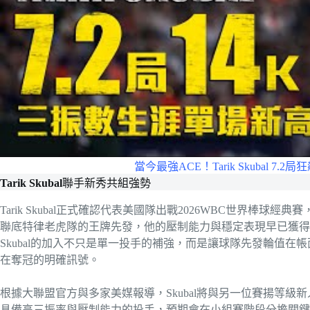
當今最強ACE！Tarik Skubal 7
Tarik Skubal
聯手新秀共組強勢
Tarik Skubal正式確認代表美國隊出戰2026WBC世界棒
聯底特律老虎隊的王牌先發，他的壓制能力與穩定表現早已獲得
Skubal的加入不只是單一投手的補強，而是讓球隊先發輪值
在奪冠的明確訊號。
根據大聯盟官方與多家美媒報導，Skubal將與另一位賽揚等級新人投
具備高三振率與壓制能力的投手，預期會在小組賽階段分擔關鍵