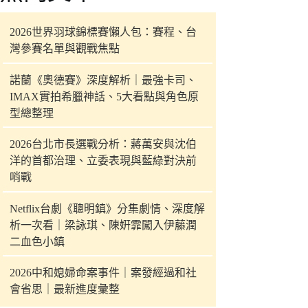
件
的
2026世界羽球錦標賽懶人包：賽程、台
結
灣參賽名單與觀戰焦點
果
諾蘭《奧德賽》深度解析｜最強卡司、
IMAX實拍希臘神話、5大看點與角色原
型總整理
2026台北市長選戰分析：蔣萬安與沈伯
洋的首都治理、立委表現與藍綠對決前
哨戰
Netflix台劇《聰明鎮》分集劇情、深度解
析一次看｜梁詠琪、陳姸霏闖入伊藤潤
二血色小鎮
2026中和媳婦命案事件｜案發經過和社
會省思｜最新進度彙整