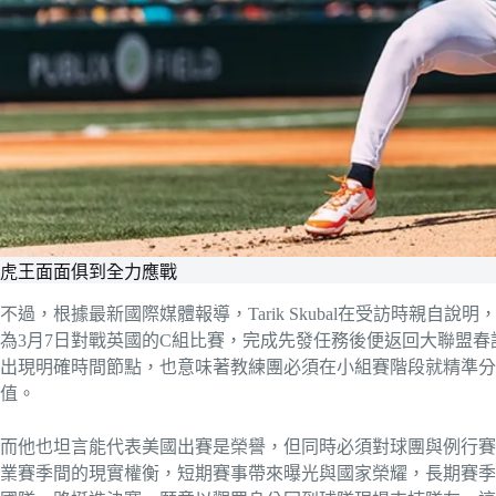
虎王面面俱到全力應戰
不過，根據最新國際媒體報導，Tarik Skubal在受訪時親
為3月7日對戰英國的C組比賽，完成先發任務後便返回大聯盟
出現明確時間節點，也意味著教練團必須在小組賽階段就精準分配
值。
而他也坦言能代表美國出賽是榮譽，但同時必須對球團與例行賽
業賽季間的現實權衡，短期賽事帶來曝光與國家榮耀，長期賽季