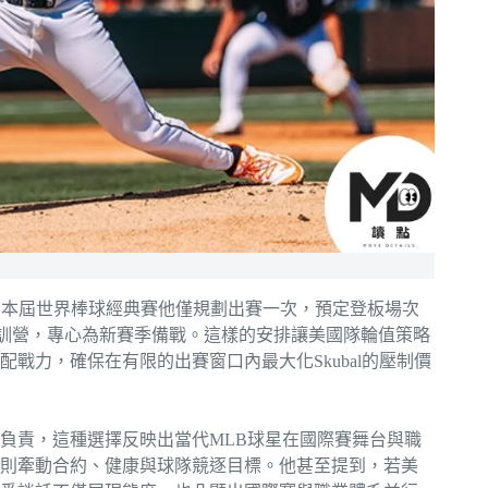
自說明，本屆世界棒球經典賽他僅規劃出賽一次，預定登板場次
春訓營，專心為新賽季備戰。這樣的安排讓美國隊輪值策略
戰力，確保在有限的出賽窗口內最大化Skubal的壓制價
負責，這種選擇反映出當代MLB球星在國際賽舞台與職
則牽動合約、健康與球隊競逐目標。他甚至提到，若美