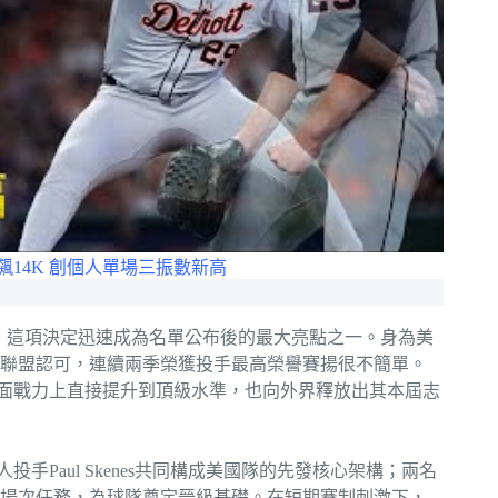
.2局狂飆14K 創個人單場三振數新高
球經典賽，這項決定迅速成為名單公布後的最大亮點之一。身為美
聯盟認可，連續兩季榮獲投手最高榮譽賽揚很不簡單。
在帳面戰力上直接提升到頂級水準，也向外界釋放出其本屆志
手Paul Skenes共同構成美國隊的先發核心架構；兩名
場次任務，為球隊奠定晉級基礎。在短期賽制刺激下，