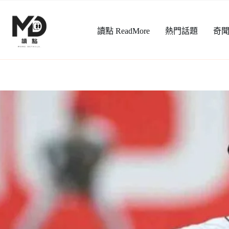
跳
至
讀點 ReadMore
熱門話題
奇
主
要
內
容