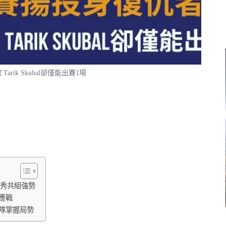
rik Skubal卻僅能出賽1場
聯手新秀共組強勢
應戰
隊掌握局勢