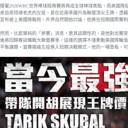
隨著2026WBC世界棒球經典賽將再成全球棒球焦點，而美國隊投手名
來自底特律老虎的左投，是在近兩季躍升為聯盟頂尖王牌，憑藉
宣布披上美國隊戰袍，外界自然開始討論，他將在短期國際賽制
然而，比起單純的「參賽」消息，更具話題性的，是他對出賽安排
後將回歸春訓備戰大聯盟賽季，這樣的選擇不僅牽動美國隊輪值
平衡課題。當賽揚級左投進入短期決戰模式，他的一場登板，可