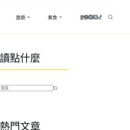
旅遊
美食
更多
讀點什麼
找
不
到
符
合
熱門文章
條