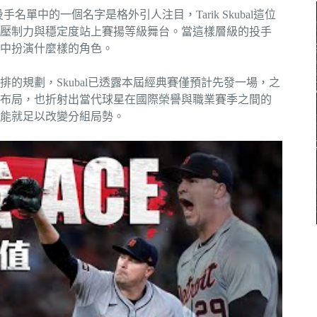
單中的一個名字是格外引人注目，Tarik Skubal這位
壓制力與穩定度站上賽揚等級舞台。當這樣層級的投手
中扮演什麼樣的角色。
的規劃，Skubal已透露本屆經典賽僅預計先發一場，之
布局，也折射出當代球星在國際榮譽與職業賽季之間的
能就足以改變分組局勢。