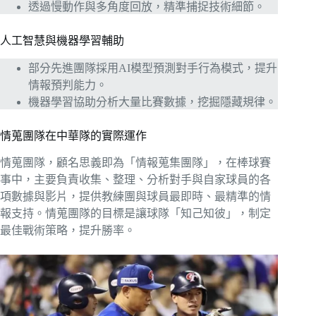
透過慢動作與多角度回放，精準捕捉技術細節。
人工智慧與機器學習輔助
部分先進團隊採用AI模型預測對手行為模式，提升
情報預判能力。
機器學習協助分析大量比賽數據，挖掘隱藏規律。
情蒐團隊在中華隊的實際運作
情蒐團隊，顧名思義即為「情報蒐集團隊」，在棒球賽
事中，主要負責收集、整理、分析對手與自家球員的各
項數據與影片，提供教練團與球員最即時、最精準的情
報支持。情蒐團隊的目標是讓球隊「知己知彼」，制定
最佳戰術策略，提升勝率。