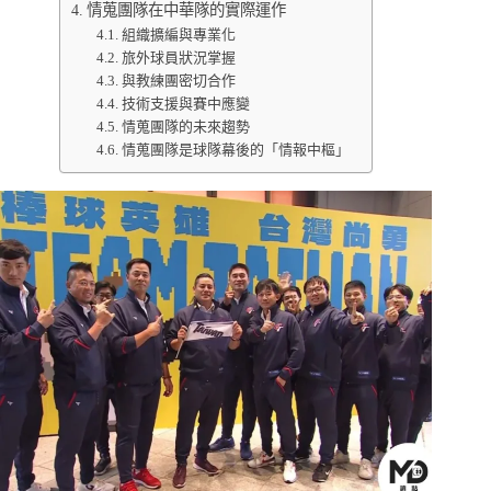
情蒐團隊在中華隊的實際運作
組織擴編與專業化
旅外球員狀況掌握
與教練團密切合作
技術支援與賽中應變
情蒐團隊的未來趨勢
情蒐團隊是球隊幕後的「情報中樞」