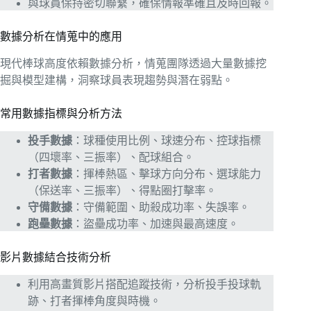
與球員保持密切聯繫，確保情報準確且及時回報。
數據分析在情蒐中的應用
現代棒球高度依賴數據分析，情蒐團隊透過大量數據挖
掘與模型建構，洞察球員表現趨勢與潛在弱點。
常用數據指標與分析方法
投手數據
：球種使用比例、球速分布、控球指標
（四壞率、三振率）、配球組合。
打者數據
：揮棒熱區、擊球方向分布、選球能力
（保送率、三振率）、得點圈打擊率。
守備數據
：守備範圍、助殺成功率、失誤率。
跑壘數據
：盜壘成功率、加速與最高速度。
影片數據結合技術分析
利用高畫質影片搭配追蹤技術，分析投手投球軌
跡、打者揮棒角度與時機。