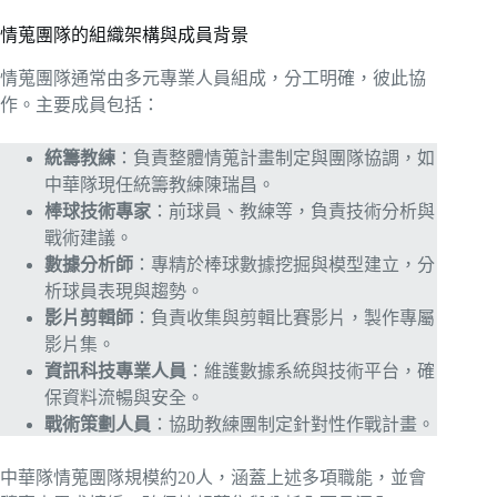
情蒐團隊的組織架構與成員背景
情蒐團隊通常由多元專業人員組成，分工明確，彼此協
作。主要成員包括：
統籌教練
：負責整體情蒐計畫制定與團隊協調，如
中華隊現任統籌教練陳瑞昌。
棒球技術專家
：前球員、教練等，負責技術分析與
戰術建議。
數據分析師
：專精於棒球數據挖掘與模型建立，分
析球員表現與趨勢。
影片剪輯師
：負責收集與剪輯比賽影片，製作專屬
影片集。
資訊科技專業人員
：維護數據系統與技術平台，確
保資料流暢與安全。
戰術策劃人員
：協助教練團制定針對性作戰計畫。
中華隊情蒐團隊規模約20人，涵蓋上述多項職能，並會