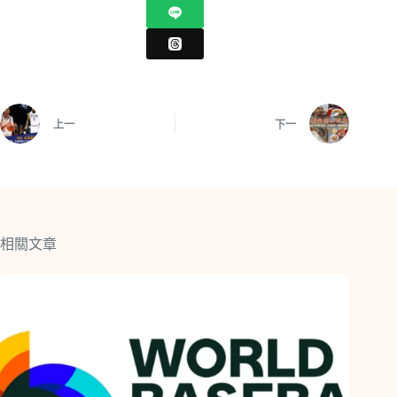
上一
下一
相關文章