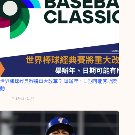
世界棒球經典賽將重大改革？ 舉辦年、日期可能有所變
動
2026-03-21