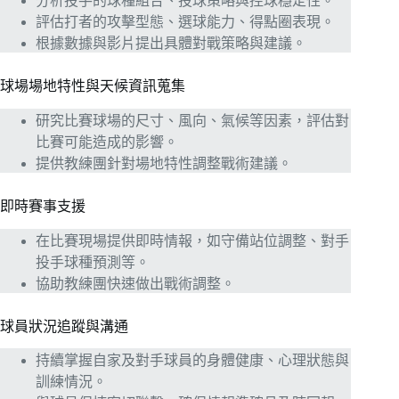
分析投手的球種組合、投球策略與控球穩定性。
評估打者的攻擊型態、選球能力、得點圈表現。
根據數據與影片提出具體對戰策略與建議。
球場場地特性與天候資訊蒐集
研究比賽球場的尺寸、風向、氣候等因素，評估對
比賽可能造成的影響。
提供教練團針對場地特性調整戰術建議。
即時賽事支援
在比賽現場提供即時情報，如守備站位調整、對手
投手球種預測等。
協助教練團快速做出戰術調整。
球員狀況追蹤與溝通
持續掌握自家及對手球員的身體健康、心理狀態與
訓練情況。