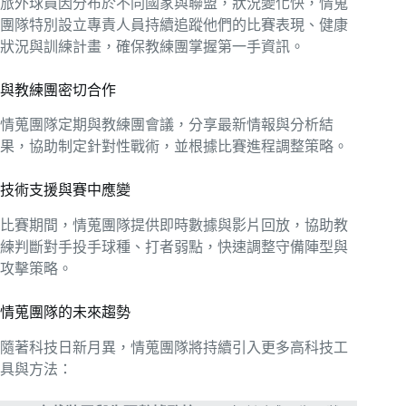
旅外球員因分布於不同國家與聯盟，狀況變化快，情蒐
團隊特別設立專責人員持續追蹤他們的比賽表現、健康
狀況與訓練計畫，確保教練團掌握第一手資訊。
與教練團密切合作
情蒐團隊定期與教練團會議，分享最新情報與分析結
果，協助制定針對性戰術，並根據比賽進程調整策略。
技術支援與賽中應變
比賽期間，情蒐團隊提供即時數據與影片回放，協助教
練判斷對手投手球種、打者弱點，快速調整守備陣型與
攻擊策略。
情蒐團隊的未來趨勢
隨著科技日新月異，情蒐團隊將持續引入更多高科技工
具與方法：