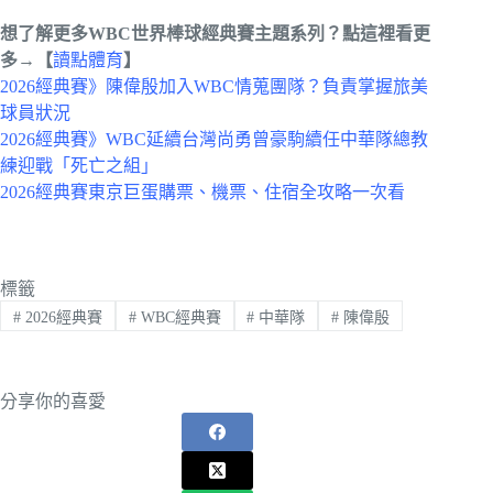
想了解更多WBC世界棒球經典賽主題系列？點這裡看更
多→【
讀點體育
】
2026經典賽》陳偉殷加入WBC情蒐團隊？負責掌握旅美
球員狀況
2026經典賽》WBC延續台灣尚勇曾豪駒續任中華隊總教
練迎戰「死亡之組」
2026經典賽東京巨蛋購票、機票、住宿全攻略一次看
標籤
#
2026經典賽
#
WBC經典賽
#
中華隊
#
陳偉殷
分享你的喜愛