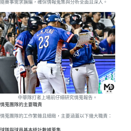
隨賽事需求擴編，確保情報蒐集與分析全面且深入。
中華隊打者上場前仔細研究情蒐報告。
情蒐團隊的主要職責
情蒐團隊的工作繁雜且細緻，主要涵蓋以下幾大職責：
球隊與球員基本統計數據蒐集