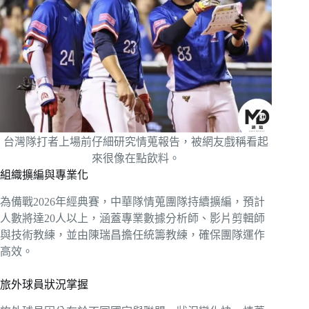
台灣隊打者上場前仔細研究情蒐報告，被網友戲稱看起
來很像在點飲料。
組織擴編與專業化
為備戰2026年經典賽，中華隊情蒐團隊持續擴編，預計
人數將達20人以上，涵蓋專業數據分析師、影片剪輯師
與技術教練，並由陳瑞昌擔任統籌教練，確保團隊運作
高效。
旅外球員狀況掌握