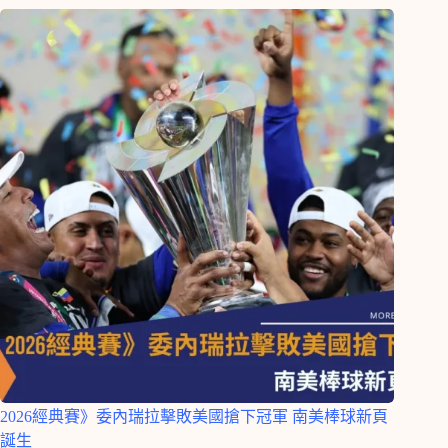
2026經典賽》委內瑞拉擊敗美國搶下冠軍 南美棒球新頁
誕生