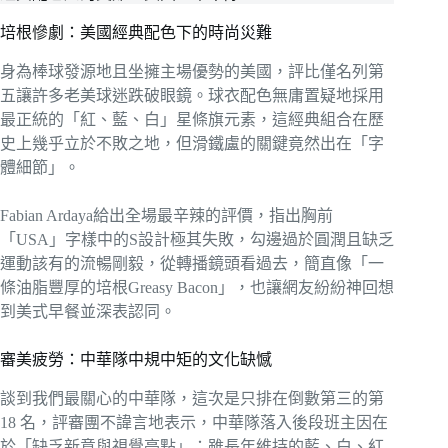
培根慘劇：美國經典配色下的時尚災難
身為棒球發源地且坐擁主場優勢的美國，評比僅名列第
五讓許多老美球迷跌破眼鏡。球衣配色無庸置疑地採用
最正統的「紅、藍、白」星條旗元素，這經典組合在歷
史上幾乎立於不敗之地，但滑鐵盧的關鍵竟然出在「字
體細節」。
Fabian Ardaya給出全場最辛辣的評價，指出胸前
「USA」字樣中的S設計極其失敗，勾邊過於圓潤且缺乏
運動該有的流暢剛毅，從轉播鏡頭看過去，簡直像「一
條油脂豐厚的培根Greasy Bacon」，也讓網友紛紛神回想
到美式早餐並深表認同。
審美疲勞：中華隊中規中矩的文化缺憾
談到我們最關心的中華隊，這次是只排在倒數第三的第
18 名，評審團不諱言地表示，中華隊落入後段班主因在
於「缺乏新意與視覺亮點」；雖長年維持的藍、白、紅