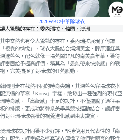
2026WBC中華隊球衣
讓人驚豔的存在：委內瑞拉、韓國、澳洲
其中當然也有令人驚豔的存在，委內瑞拉展現了何謂
「視覺的愉悅」，球衣大膽結合燦爛黃金、醇厚酒紅與
深邃藍色，配色就像一場熱鬧非凡的南美嘉年華，獲得
評審團給予極高評價，稱其為「最能帶來快樂感」的戰
袍，完美捕捉了對棒球的狂熱脈動。
韓國則走在截然不同的時尚尖端，其深藍色客場球衣搭
配流暢的草寫「Korea」字樣，散發出一種強烈的現代亞
洲時尚感。「高級感」十足的設計，不僅擺脫了過往呆
板的排版，更成功將韓系美學與競技運動結合，讓評審
們對亞洲棒球強權的視覺進化感到由衷讚賞。
澳洲球衣設計同獲不少好評，堅持使用具代表性的「綠
金」配色，評審認為這套球衣傳達了他們對體育的野性