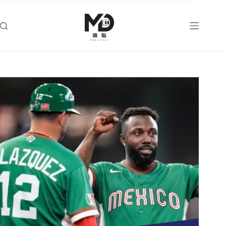
跳
至
主
要
內
容