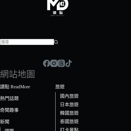
找
不
到
符
網站地圖
合
條
讀點 ReadMore
旅遊
件
國內旅遊
的
熱門話題
日本旅遊
結
奇聞趣事
果
韓國旅遊
泰國旅遊
新聞
打卡景點