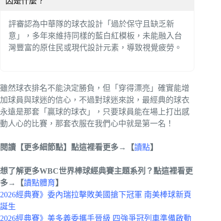
因是什麼？
評審認為中華隊的球衣設計「過於保守且缺乏新
意」，多年來維持同樣的藍白紅模板，未能融入台
灣豐富的原住民或現代設計元素，導致視覺疲勞。
雖然球衣排名不能決定勝負，但「穿得漂亮」確實能增
加球員與球迷的信心，不過對球迷來說，最經典的球衣
永遠是那套「贏球的球衣」，只要球員能在場上打出感
動人心的比賽，那套衣服在我們心中就是第一名！
閱讀【更多細節點】點這裡看更多→【
讀點
】
想了解更多WBC世界棒球經典賽主題系列？點這裡看更
多→【
讀點體育
】
2026經典賽》委內瑞拉擊敗美國搶下冠軍 南美棒球新頁
誕生
2026經典賽》美多義委攜手晉級 四強爭冠列車準備啟動