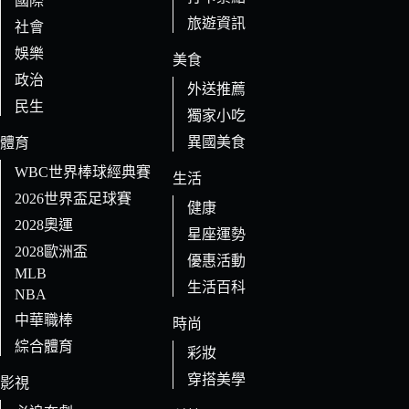
國際
旅遊資訊
社會
娛樂
美食
政治
外送推薦
民生
獨家小吃
異國美食
體育
WBC世界棒球經典賽
生活
2026世界盃足球賽
健康
2028奧運
星座運勢
2028歐洲盃
優惠活動
MLB
生活百科
NBA
中華職棒
時尚
綜合體育
彩妝
穿搭美學
影視