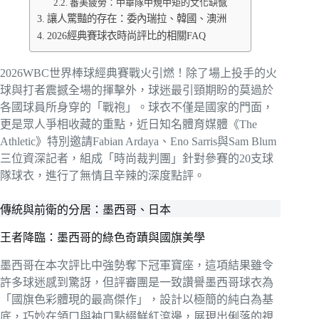
審美疲勞：中華隊中規中矩的文化缺憾
讓人驚豔的存在：委內瑞拉、韓國、澳洲
2026經典賽球衣時尚評比的相關FAQ
2026WBC世界棒球經典賽戰火引燃！除了場上投手的火
球與打者震撼全場的揮擊外，球迷最引頸期盼的莫過於
各國球員所身穿的「戰袍」。球衣不僅是國家的門面，
更是眾人爭相收藏的重點，近日知名體育媒體《The
Athletic》特別邀請Fabian Ardaya、Eno Sarris與Sam Blum
三位資深記者，組成「時尚裁判團」針對參賽的20支球
隊球衣，進行了無情且辛辣的深度點評。
傳統與前衛的分居：墨西哥、日本
王者降臨：墨西哥的綠色奇蹟與國旗美學
墨西哥在本次評比中強勢奪下冠軍寶座，這項結果雖令
許多球迷感到驚訝，但評審團是一致讚譽墨西哥球衣為
「國旗色彩體現的最高傑作」，設計以極簡的純白為基
底，巧妙在領口與袖口點綴鮮紅滾邊，展現出俐落的視