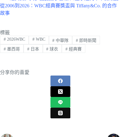
從2006到2026：WBC經典賽獎盃與 Tiffany&Co. 的合作
故事
標籤
#
2026WBC
#
WBC
#
中華隊
#
即時新聞
#
墨西哥
#
日本
#
球衣
#
經典賽
分享你的喜愛