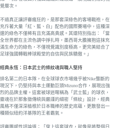
覺層次。
不過真正讓評審瘋狂的，是那套深綠色的客場戰袍，在
充斥著大量「紅、藍、白」配色的國際賽場中，這種深
邃的綠色不僅稀有且充滿高貴感。其還特別指出：「當
全世界都在主流色調中掙扎時，墨西哥大膽擁抱這抹充
滿生命力的綠色，不僅視覺識別度極高，更完美結合了
足球強國轉戰棒球殿堂的自信與民族驕傲。」
經典永恆：日本武士的條紋魂與職人堅持
排名第二的日本隊，在全球球衣市場幾乎被Nike壟斷的
現況下，仍堅持與本土運動巨頭Mizuno合作，展現出強
烈的品牌主權。這套被球迷暱稱為「武士藍」的球衣，
靈魂在於那象徵傳統與嚴謹的細密「條紋」設計，經典
風格不僅深深植根於日本職棒的歷史底蘊，更散發出一
種類似紐約洋基隊的王者霸氣。
評審團感性評論道：「穿上這套球衣，就像是將整個日