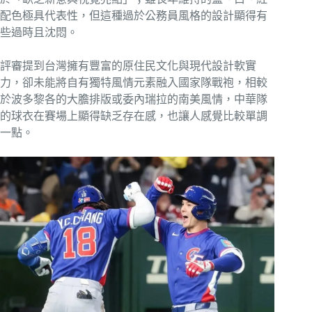
配色極具代表性，但這種過於公務員風格的設計顯得有
些過時且沈悶。
評審提到台灣擁有豐富的原住民文化與現代設計軟實
力，卻未能將自有獨特風情元素融入國家隊戰袍，相較
於波多黎各的大膽排版或委內瑞拉的南美風情，中華隊
的球衣在賽場上顯得缺乏存在感，也讓人感覺比較單調
一點。