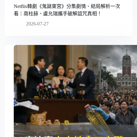
Netflix韓劇《鬼謎東宮》分集劇情、結局解析一次
看｜南柱赫、盧允瑞攜手破解詛咒真相！
2026-07-27