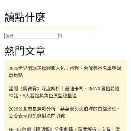
讀點什麼
找
熱門文章
不
到
符
2026世界羽球錦標賽懶人包：賽程、台灣參賽名單與觀
合
戰焦點
條
件
諾蘭《奧德賽》深度解析｜最強卡司、IMAX實拍希臘
的
神話、5大看點與角色原型總整理
結
果
2026台北市長選戰分析：蔣萬安與沈伯洋的首都治理、
立委表現與藍綠對決前哨戰
Netflix台劇《聰明鎮》分集劇情、深度解析一次看｜梁