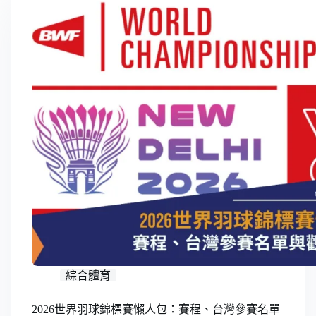
符
合
條
件
的
結
果
綜合體育
2026世界羽球錦標賽懶人包：賽程、台灣參賽名單