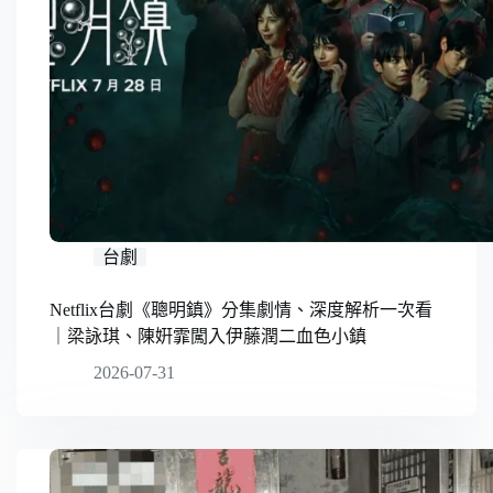
台劇
Netflix台劇《聰明鎮》分集劇情、深度解析一次看
｜梁詠琪、陳姸霏闖入伊藤潤二血色小鎮
2026-07-31