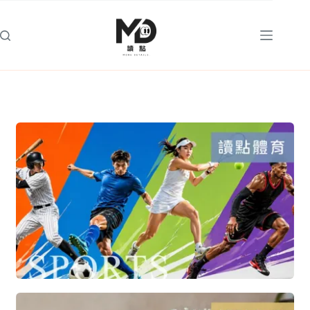
跳
至
主
要
內
容