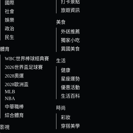
打卡景點
國際
旅遊資訊
社會
娛樂
美食
政治
外送推薦
民生
獨家小吃
異國美食
體育
WBC世界棒球經典賽
生活
2026世界盃足球賽
健康
2028奧運
星座運勢
2028歐洲盃
優惠活動
MLB
生活百科
NBA
中華職棒
時尚
綜合體育
彩妝
穿搭美學
影視