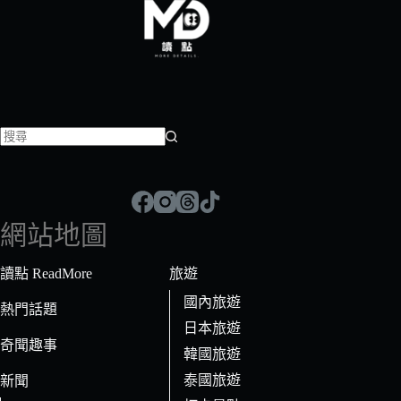
找
不
到
符
網站地圖
合
條
讀點 ReadMore
旅遊
件
國內旅遊
的
熱門話題
日本旅遊
結
奇聞趣事
果
韓國旅遊
泰國旅遊
新聞