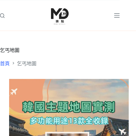
跳
至
主
要
內
容
乞丐地圖
首頁
乞丐地圖