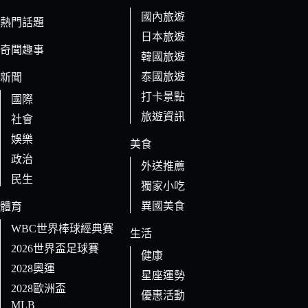
件
國內旅遊
的
熱門話題
日本旅遊
結
奇聞趣事
果
韓國旅遊
泰國旅遊
新聞
打卡景點
國際
旅遊資訊
社會
娛樂
美食
政治
外送推薦
民生
獨家小吃
異國美食
體育
WBC世界棒球經典賽
生活
2026世界盃足球賽
健康
2028奧運
星座運勢
2028歐洲盃
優惠活動
MLB