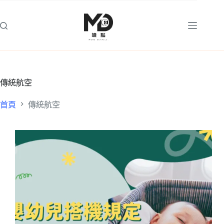
跳
至
主
要
內
容
傳統航空
首頁
傳統航空