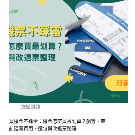
旅遊資訊
買機票不踩雷：機票怎麼買最划算？艙等、廉
航隱藏費用、選位與改退票整理