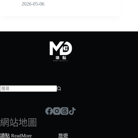
2026-05-06
找
不
到
符
網站地圖
合
條
讀點 ReadMore
旅遊