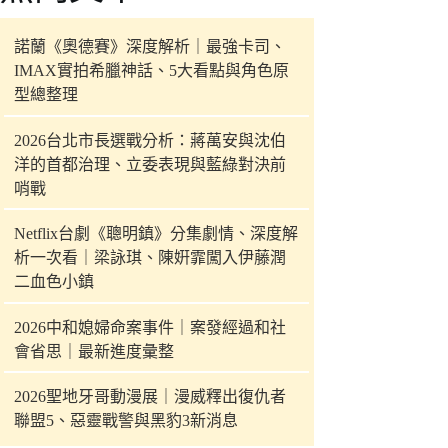
件
的
諾蘭《奧德賽》深度解析｜最強卡司、
結
IMAX實拍希臘神話、5大看點與角色原
果
型總整理
2026台北市長選戰分析：蔣萬安與沈伯
洋的首都治理、立委表現與藍綠對決前
哨戰
Netflix台劇《聰明鎮》分集劇情、深度解
析一次看｜梁詠琪、陳姸霏闖入伊藤潤
二血色小鎮
2026中和媳婦命案事件｜案發經過和社
會省思｜最新進度彙整
2026聖地牙哥動漫展｜漫威釋出復仇者
聯盟5、惡靈戰警與黑豹3新消息