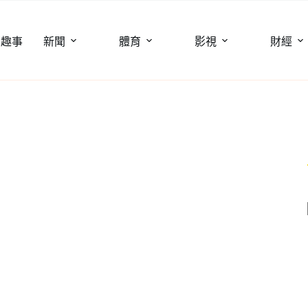
聞趣事
新聞
體育
影視
財經