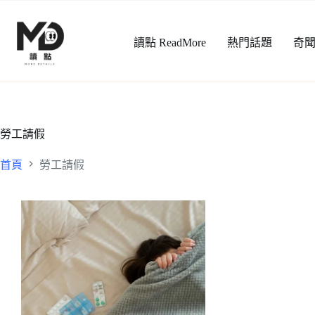
跳
至
讀點 ReadMore
熱門話題
奇
主
要
內
容
勞工請假
首頁
勞工請假