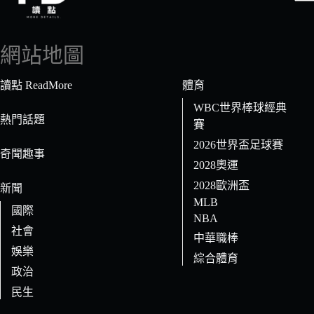
找
不
到
網站地圖
符
合
讀點 ReadMore
體育
條
WBC世界棒球經典
件
熱門話題
賽
的
2026世界盃足球賽
結
奇聞趣事
果
2028奧運
2028歐洲盃
新聞
MLB
國際
NBA
社會
中華職棒
娛樂
綜合體育
政治
民生