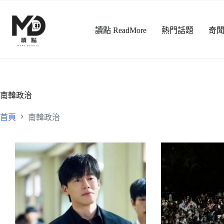
跳
至
讀點 ReadMore
熱門話題
奇
主
要
內
容
南韓政治
首頁
南韓政治