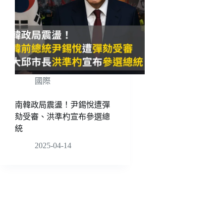
國際
南韓政局震盪！尹錫悅遭彈
劾受審、洪準杓宣布參選總
統
2025-04-14