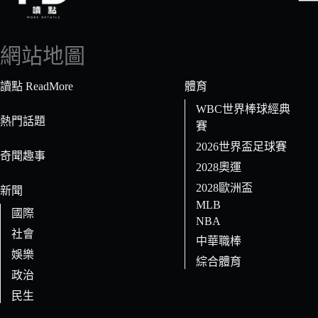
找
不
到
網站地圖
符
合
讀點 ReadMore
體育
條
WBC世界棒球經典
件
熱門話題
賽
的
2026世界盃足球賽
結
奇聞趣事
果
2028奧運
2028歐洲盃
新聞
MLB
國際
NBA
社會
中華職棒
娛樂
綜合體育
政治
民生