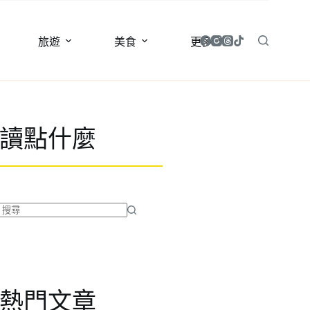
旅遊
美食
更多
讀點什麼
找
不
到
符
合
熱門文章
條