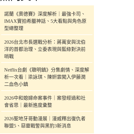
件
的
諾蘭《奧德賽》深度解析｜最強卡司、
結
IMAX實拍希臘神話、5大看點與角色原
果
型總整理
2026台北市長選戰分析：蔣萬安與沈伯
洋的首都治理、立委表現與藍綠對決前
哨戰
Netflix台劇《聰明鎮》分集劇情、深度解
析一次看｜梁詠琪、陳姸霏闖入伊藤潤
二血色小鎮
2026中和媳婦命案事件｜案發經過和社
會省思｜最新進度彙整
2026聖地牙哥動漫展｜漫威釋出復仇者
聯盟5、惡靈戰警與黑豹3新消息