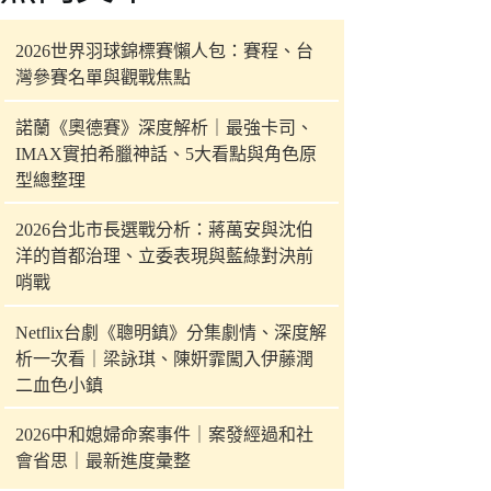
件
的
2026世界羽球錦標賽懶人包：賽程、台
結
灣參賽名單與觀戰焦點
果
諾蘭《奧德賽》深度解析｜最強卡司、
IMAX實拍希臘神話、5大看點與角色原
型總整理
2026台北市長選戰分析：蔣萬安與沈伯
洋的首都治理、立委表現與藍綠對決前
哨戰
Netflix台劇《聰明鎮》分集劇情、深度解
析一次看｜梁詠琪、陳姸霏闖入伊藤潤
二血色小鎮
2026中和媳婦命案事件｜案發經過和社
會省思｜最新進度彙整