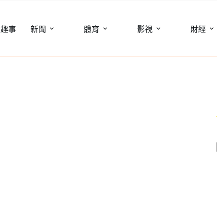
聞趣事
新聞
體育
影視
財經