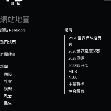
找
不
到
網站地圖
符
合
讀點 ReadMore
體育
條
WBC世界棒球經典
件
熱門話題
賽
的
2026世界盃足球賽
結
奇聞趣事
果
2028奧運
2028歐洲盃
新聞
MLB
國際
NBA
社會
中華職棒
娛樂
綜合體育
政治
民生