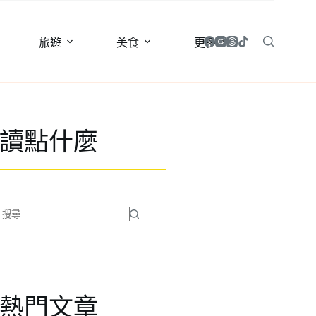
旅遊
美食
更多
讀點什麼
找
不
到
符
合
熱門文章
條