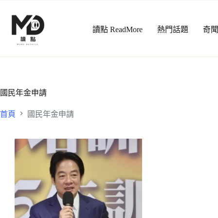
跳
至
讀點 ReadMore
熱門話題
奇
主
要
內
容
國民年金申請
首頁
國民年金申請